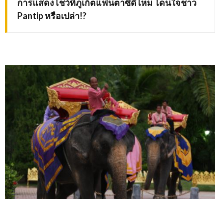
การแสดงโชว์ที่ภูเก็ตแฟนตาซีดีไหม โดนใจชาว
Pantip หรือเปล่า!?