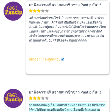
มาฟังความเห็นจากสมาชิกชาว Pantip กัน!!!
เตรียมพร้อมเข้าชมโชว์ เก็บภาพบรรยกาศทางเข้ามาฝาก
กันนะคะ ภายในเค้าห้ามนำมือถือเข้าไปคะ แอบเสียดาย
ส่วนตัวคิดว่าคุ้มนะ เกิดมาครั้งนึงได้ชมโชว์ วัฒนธรรมไทย
แบบผสม ผสาน และชอบการถ่ายทอดให้ชาวต่างชาติได้
เข้าใจ วัฒนธรรมไทย ผ่านตัวแสดง การแสดงตัวละคร อัน
ทรงคุณค่า เต็ม 10 ให้10เลยคะ สนุกมากกกก
คลิก!
อ่านกระทู้ต้นฉบับ
มาฟังความเห็นจากสมาชิกชาว Pantip กัน!!!
การแสดงของภูเก็ตแฟนตาซี ธีมหลักของมันคือ มีเรื่องราว
ให้คนได้ติดตามเหมือนเป็นนิทานเรื่องหนึ่งที่ผสมผสาน