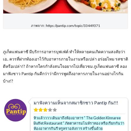
ภาพจาก : https://pantip.com/topic/33449371
ภูเก็ตแฟนตาซี มีบริการอาหารบุฟเฟ่ต์ ทำให้หลายคนเกิดความสงสัยว่า
เอ.. ควรที่ฝากท้องเอาไว้กับอาหารภายในงานหรือเปล่า อร่อยไหม รสชาติ
ดีหรือเปล่า!?
ถ้าหากใครกำลังสนใจอยากไปเที่ยวชม ภูเก็ตแฟนตาซี ลอง
มาฟังชาว
Pantip
กันดีกว่าว่ามีการพูดถึงอาหารภายในงานอย่างไรกัน
บ้าง
!?
มาฟังความเห็นจากสมาชิกชาว Pantip กัน!!!
หิวแล้วววว เดินมาถึงห้องอาหาร ” The Golden Kinnaree
Buffet Restaurant ” ภัตตาคารมโนห์ราทอง หรือเรียกกันว่า
ห้องอาหารกินรี หรูหราอลังการ สร้างขึ้นด้วย