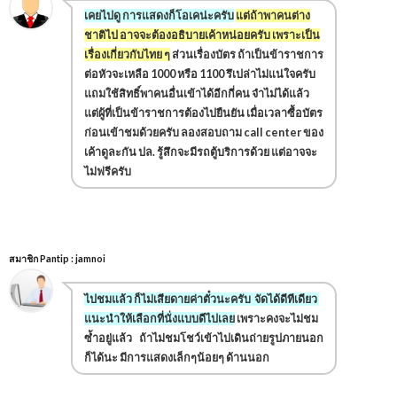
เคยไปดู การแสดงก็โอเคน่ะครับ
แต่ถ้าพาคนต่าง
ชาติไป อาจจะต้องอธิบายเค้าหน่อยครับ เพราะเป็น
เรื่องเกี่ยวกับไทย ๆ
ส่วนเรื่องบัตร ถ้าเป็นข้าราชการ
ต่อหัวจะเหลือ 1000 หรือ 1100 รึเปล่าไม่แน่ใจครับ
แถมใช้สิทธิ์พาคนอื่นเข้าได้อีกกี่คน จำไม่ได้แล้ว
แต่ผู้ที่เป็นข้าราชการต้องไปยืนยัน เมื่อเวลาซื้อบัตร
ก่อนเข้าชมด้วยครับ ลองสอบถาม call center
ของ
เค้าดูละกัน ปล. รู้สึกจะมีรถตู้บริการด้วย แต่อาจจะ
ไม่ฟรีครับ
สมาชิก Pantip : jamnoi
ไปชมแล้ว ก็ไม่เสียดายค่าตั๋วนะครับ จัดได้ดีทีเดียว
แนะนำให้เลือกที่นั่งแบบดีไปเลย
เพราะคงจะไม่ชม
ซ้ำอยู่แล้ว ถ้าไม่ชมโชว์เข้าไปเดินถ่ายรูปภายนอก
ก็ได้นะ มีการแสดงเล็กๆน้อยๆ ด้านนอก