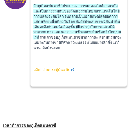
ถ้าภูเก็ตแฟนตาซีก็ประมาณ…การแสดงสไตล์ลาสเวกัส
และเป็นการรวมกันของวัฒนธรรมไทย ผสานเทคโนโลยี
การแสดงระดับโลก จนกลายเป็นเอกลักษณ์สุดยอดการ
แสดงเพียงหนึ่งเดียว ในโลก สัมผัสประสบการณ์อันน่าตื่น
เต้นตะลึงกับเทคนิคอิลลูชั่น (illusion)
กับการแสดงมิติ
มายากล การแสดงคาราวานช้างหลายสิบเชือกยิ่งใหญ่บน
เวที
ส่วนตัวชอบภูเก็ตแฟนตาซีมากกว่าค่ะ สยามนิรมิตจะ
เหมาะกับต่างชาติที่ศึกษาวัฒนธรรมไทยอย่างลึกซึ้ง แต่ก็
นานาจิตตังนะคะ
คลิก!
อ่านกระทู้ต้นฉบับ
เวลาทำการของภูเก็ตแฟนตาซี