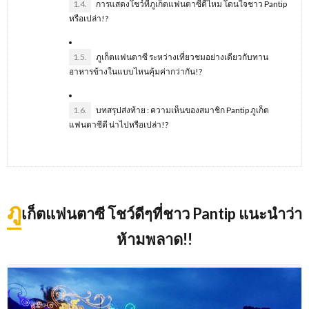
1.4.
การแสดงโชว์ที่ภูเก็ตแฟนตาซีดีไหม โดนใจชาว Pantip
หรือเปล่า!?
1.5.
ภูเก็ตแฟนตาซี ระหว่างเที่ยวชมอย่างเดียวกับทาน
อาหารข้างในแบบไหนคุ้มค่ากว่ากัน!?
1.6.
บทสรุปส่งท้าย : ความเห็นของสมาชิก Pantip ภูเก็ต
แฟนตาซีดี น่าไปหรือเปล่า!?
ภู
เก็ตแฟนตาซี โชว์ดีๆที่ชาว
Pantip
แนะนำว่า
ห้ามพลาด
!!