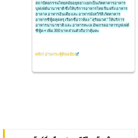
สถาปัตยกรรมไทยสมัยอยุธยา แยกเป็นภัตตาคารอาหาร
บุฟเฟ่ต์นานาชาติ ซึ่งให้บริการอาหารไทย จีน ฝรั่ง อาหาร
ฮาลาล อาหารอินเดีย และ อาหารมังสวิรัติ ภัตตาคาร
อาหารซีฟู้ดสุดหรุ เรียกชื่อว่าห้อง ” สุริยมาศ ” ให้บริการ
อาหารนานาชาติ และ อาหารทะเล อัพเกรดอาหารบุฟเฟต์
ซีฟู้ด + เพิ่ม 300 บาท ส่วนตัวถือว่าคุ้มคะ
คลิก!
อ่านกระทู้ต้นฉบับ