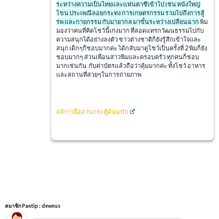
ระหว่างความเป็นไทยและแฟนตาซีเข้าไป เช่น หนังใหญ่
โขน ประเพณีลอยกระทง การเกษตรกรรม รวมไปถึงการสู้
รพ และกายกรรม กับมายากล มาขั้นระหว่างเปลี่ยนฉาก
พิม
มองว่าคนที่คิดโชว์นี้เก่งมาก ที่สอดแทรกวัฒนธรรมไปกับ
ความสนุกได้อย่างลงตัว ชาวต่างชาติก็ยังรู้สึกเข้าใจและ
สนุก เด็กๆก็ชอบมากค่ะ ได้กลับมาดูโชว์เป็นครั้งที่ 2 พิมก็ยัง
ชอบมากๆ ส่วนเพื่อนสาวพิมและครอบครัว ทุกคนก็ชอบ
มากเช่นกัน กับค่าบัตรแล้วถือว่าคุ้มมากค่ะ ทั้งโชว์ อาหาร
และสถานที่สวยๆในการถ่ายภาพ
คลิก!
เพื่ออ่านกระทู้ต้นฉบับ
สมาชิก Pantip : dewnus