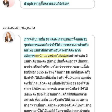
น่าดูค่ะ เราดูตั้งหลายรอบก็ยังโอเค
สมาชิก Pantip : The_PooM
เราเพิ่งไปมาเมื่อ 18 มค ค่ะ การแสดงมีทั้งหมด 11
ชุดค่ะ การแสดงถือว่าใช้ได้ อาจจธรรมดาสำหรับ
คนไทย แต่น่าตื่นตาสำหรับต่างชาติค่ะ ฉาก
อลังการ
แต่นักแสดงน่อยไปหน่อย
อย่างตัวเด่น มี
แค่ตัวเดียวเองค่ะ (ผู้ชาย) เป็นทั้งคนธรรพ์ เป็นหนุ่ม
นาข้าว เป็นเค้าเรียกว่าไรกว่า ราชา ประมาณนี้ค่ะ
ยังเป็นอีก 5555 อะไร ๆ ก็ไอยรา อิอิ. แต่ก็คุ้มค่ะครั้ง
นึง ถ้าไปให้เลือกที่นั้งชั่น 1 หรือ ชั้น 2 นะคะ นอกนั้น
จะเริ่มไกลแล้วค่ะ ตอนที่หนิงไปให้มง รร จองให้ได้
ราคา 1200 รวมอาการค่ะ อาหารหนิงถือว่าใช้ได้
เลยนะคะ ถึงจะไม่อร่อยมากแต่ก็มีให้เลือกหลาย
อย่างค่ะ ทั้งสเตชั่น และซุ้ม เดินให้ทั่วนะคะ เพราะ
ค่าอาหารเพิ่มมาแต่หัวละ 200 เอง คุ้มค่ะไปทานข้าง
นอกราคานี้ไม่ได้แน่ อิอิ โดยรวมถือว่าสอบผ่านค่ะ