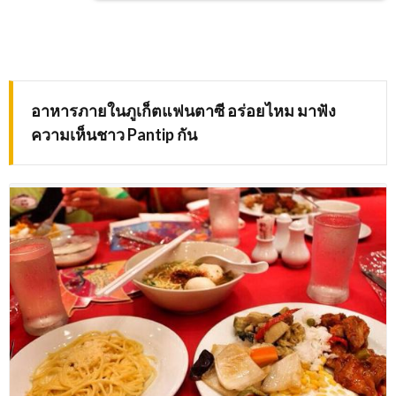
อาหารภายในภูเก็ตแฟนตาซี อร่อยไหม มาฟัง
ความเห็นชาว
Pantip
กัน