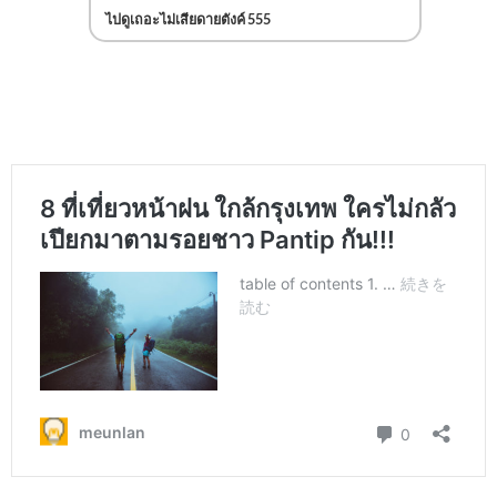
ไปดูเถอะไม่เสียดายตังค์ 555