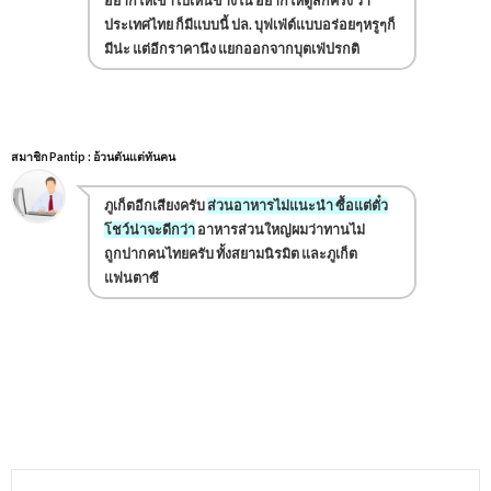
อยากให้เข้าไปเห็นข้างใน อยากให้ดูสักครั้ง ว่า
ประเทศไทย ก็มีแบบนี้ ปล. บุฟเฟ่ต์แบบอร่อยๆหรูๆก็
มีน่ะ แต่อีกราคานึง แยกออกจากบุตเฟ่ปรกติ
สมาชิก Pantip : อ้วนตันแต่ทันคน
ภูเก็ตอีกเสียงครับ
ส่วนอาหารไม่แนะนำ ซื้อแต่ตั๋ว
โชว์น่าจะดีกว่า
อาหารส่วนใหญ่ผมว่าทานไม่
ถูกปากคนไทยครับ ทั้งสยามนิรมิต และภูเก็ต
แฟนตาซี