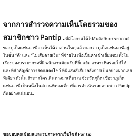
จากการสำรวจความเห็นโดยรวมของ
สมาชิกชาว
Pantip
.
.
ที่มีโอกาสได้ไปสัมผัสกับบรรยากาศ
ของภูเก็ตแฟนตาซี จะเห็นได้ว่าส่วนใหญ่แล้วบอกว่า ภูเก็ตแฟนตาซีอยู่
ในขั้น “ดี” และ “ไม่เสียดายเงิน” ที่จ่ายไป เพื่อเป็นค่าเข้าเยี่ยมชม ทั้งใน
เรื่องของบรรยากาศที่ดี พนักงานต้อนรับที่ยิ้มแย้ม อาหารที่อร่อยใช้ได้
และที่สำคัญคือการจัดแสดงโชว์ ที่มีแสงสีเสียงอลังการเป็นอย่างมากเลย
ทีเดียว ดังนั้น ถ้าหากใครเดินทางมาเที่ยว ณ จังหวัดภูก็ต เชื่อว่าภูเก็ต
แฟนตาซี เป็นหนึ่งในสถานที่ท่องเที่ยวที่ควรดำเนินรอยตามชาว Pantip
กันอย่างแน่นอน..
ขอขอบคุณข้อมูลและรูปภาพจากเว็บไซต์
Pantip