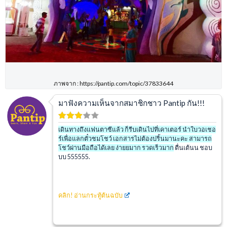
ภาพจาก : https://pantip.com/topic/37833644
มาฟังความเห็นจากสมาชิกชาว Pantip กัน!!!
เดินทางถึงแฟนตาซีแล้ว ก็รีบเดินไปที่เคาเตอร์ นำใบวอเชอ
ร์เพื่อแลกตั๋วชมโชว์ เอกสารไม่ต้องปริ้นมานะคะ สามารถ
โชว์ผ่านมือถือได้เลย ง่ายยมาก รวดเร็วมาก
ตื่นเต้นน ชอบ
บบ 555555.
คลิก!
อ่านกระทู้ต้นฉบับ