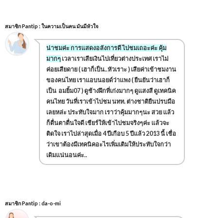
สมาชิก Pantip : ในความเป็นคน มันมีหัวใจ
น่าชมค่ะ การแสดงอลังการดี ไปชมเถอะค่ะ คุ้ม
มากๆ
เวลาเราเสียเงินไปเที่ยวต่างประเทศ เราไม่
ค่อยเสียดาย ( เฮาก็เป็น..หัวเราะ ) เสียค่าเข้าชมงาน
ของคนไทย เราแอบนอยด์ว่าแพง ( ยืนยันว่าเฮาก็
เป็น อมยิ้ม07 ) ดูช้างฝึกที่เก่งมากๆ ดูแสงสี ดูเทคนิค
คนไทย วันที่เราเข้าไปชม นทท. ต่างชาติยืนปรบมือ
เลยหล่ะ ประทับใจมาก เราว่าคุ้มมากๆนะ สวย แล้ว
ก็ตื่นตาตื่นใจดี เชียร์ให้เข้าไปชมจริงๆค่ะ แล้วจะ
ติดใจ เราไปล่าสุดเมื่อ 4 ปีเกือบ 5 ปีแล้ว 2013 นี้ เชื่อ
ว่าเขาต้องมีเทคนิคอะไรเพิ่มเติมให้ประทับใจกว่า
เดิมแน่นอนค่ะ..
สมาชิก Pantip : da-o-mi