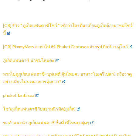
[CR] รีวิว ” ภูเก็ตแฟนตาซีโชว์ ” เชื่อว่าใครที่มาเยือนภูเก็ตต้องมาชมโชว์
นี้
[CR] PimmyMars จะพาไป #4 Phuket Fantasea ถ่ายรูป กินข้าว ดูโชว์
ภูเก็ตแฟนตาซี น่าชมไหมคะ
หากไปดูภูเก็ตแฟนตาซี+บุฟเฟต์ คุ้มไหมคะ อาหารโอเครึเปล่า?
หรือว่าดู
อย่างเดียวไม่รวมอาหารคุ้มกว่า
?
phuket fantasea
โชว์ภูเก็ตแฟนตาซีกับสยามนิรมิต(ภูเก็ต)
ขอคำแนะนำ ภูเก็ตแฟนตาซี ซื้อตั๋วที่ไหนถูกฝุดๆ