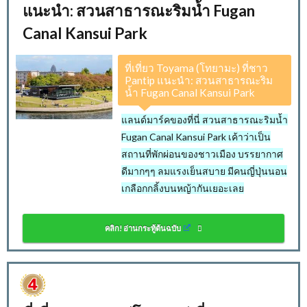
แนะนำ: สวนสาธารณะริมน้ำ Fugan
Canal Kansui Park
ที่เที่ยว Toyama (โทยามะ) ที่ชาว
Pantip แนะนำ: สวนสาธารณะริม
น้ำ Fugan Canal Kansui Park
แลนด์มาร์คของที่นี่ สวนสาธารณะริมน้ำ
Fugan Canal Kansui Park เค้าว่าเป็น
สถานที่พักผ่อนของชาวเมือง บรรยากาศ
ดีมากๆๆ ลมแรงเย็นสบาย มีคนญี่ปุ่นนอน
เกลือกกลิ้งบนหญ้ากันเยอะเลย
คลิก! อ่านกระทู้ต้นฉบับ