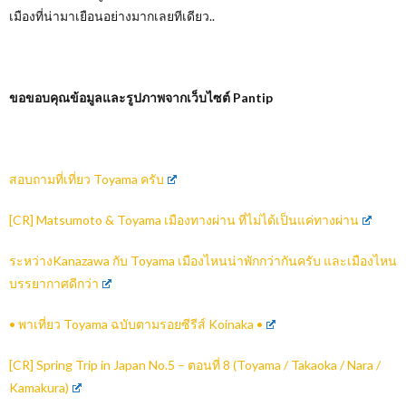
เมืองที่น่ามาเยือนอย่างมากเลยทีเดียว..
ขอขอบคุณข้อมูลและรูปภาพจากเว็บไซต์
Pantip
สอบถามที่เที่ยว Toyama ครับ
[CR] Matsumoto & Toyama เมืองทางผ่าน ที่ไม่ได้เป็นแค่ทางผ่าน
ระหว่างKanazawa กับ Toyama เมืองไหนน่าพักกว่ากันครับ และเมืองไหน
บรรยากาศดีกว่า
• พาเที่ยว Toyama ฉบับตามรอยซีรีส์ Koinaka •
[CR] Spring Trip in Japan No.5 – ตอนที่ 8 (Toyama / Takaoka / Nara /
Kamakura)