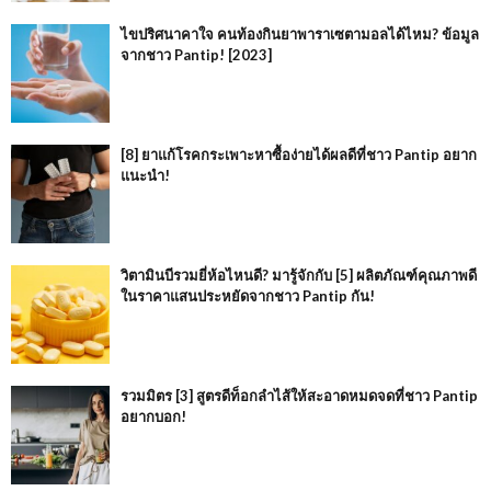
ไขปริศนาคาใจ คนท้องกินยาพาราเซตามอลได้ไหม? ข้อมูล
จากชาว Pantip! [2023]
[8] ยาแก้โรคกระเพาะหาซื้อง่ายได้ผลดีที่ชาว Pantip อยาก
แนะนำ!
วิตามินบีรวมยี่ห้อไหนดี? มารู้จักกับ [5] ผลิตภัณฑ์คุณภาพดี
ในราคาแสนประหยัดจากชาว Pantip กัน!
รวมมิตร [3] สูตรดีท็อกลำไส้ให้สะอาดหมดจดที่ชาว Pantip
อยากบอก!