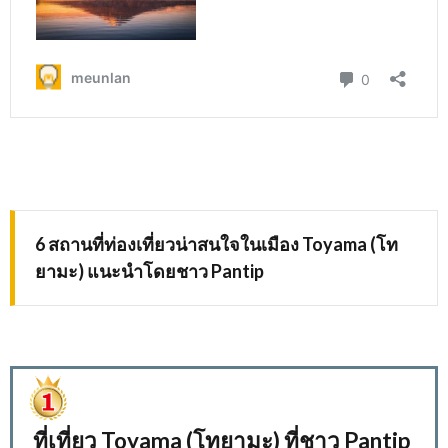
6 สถานที่ท่องเที่ยวน่าสนใจในเมือง
Toyama
(โท
ยามะ) แนะนำโดยชาว
Pantip
ที่เที่ยว Toyama (โทยามะ) ที่ชาว Pantip