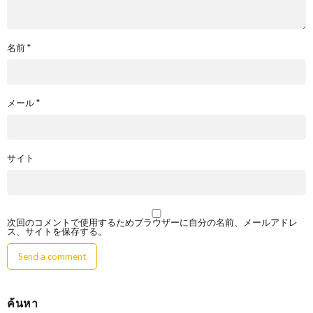
名前
*
メール
*
サイト
次回のコメントで使用するためブラウザーに自分の名前、メールアドレ
ス、サイトを保存する。
ค้นหา