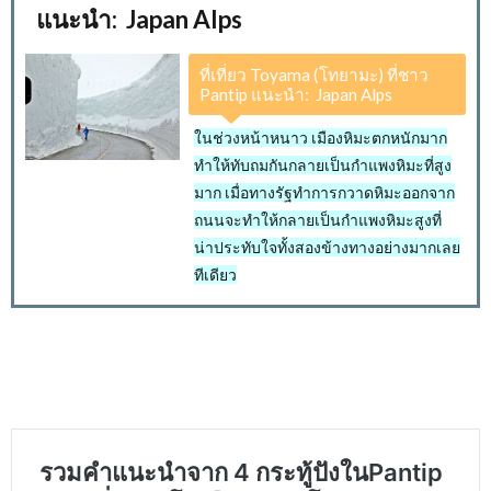
แนะนำ: Japan Alps
ที่เที่ยว Toyama (โทยามะ) ที่ชาว
Pantip แนะนำ: Japan Alps
ในช่วงหน้าหนาว เมืองหิมะตกหนักมาก
ทำให้ทับถมกันกลายเป็นกำแพงหิมะที่สูง
มาก เมื่อทางรัฐทำการกวาดหิมะออกจาก
ถนนจะทำให้กลายเป็นกำแพงหิมะสูงที่
น่าประทับใจทั้งสองข้างทางอย่างมากเลย
ทีเดียว