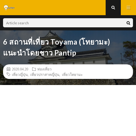
6 สถานที่เที่ยว Toyama (โทยามะ)
แนะนำโดยชาว Pantip
2020.04.20
ท่องเที่ยว
เที่ยวญี่ปุ่น
,
เที่ยวปราสาทญี่ปุ่น
,
เที่ยวโทยามะ