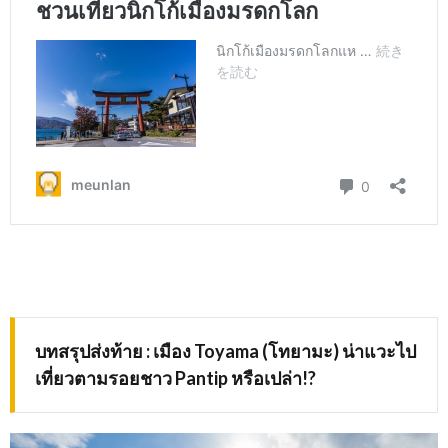
บทสรุปส่งท้าย
:
เมือง
Toyama
(โทยามะ) น่าแวะไป
เที่ยวตามรอยชาว
Pantip
หรือเปล่า
!?