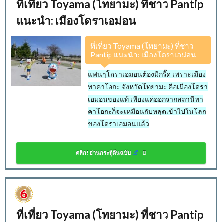
ที่เที่ยว Toyama (โทยามะ) ที่ชาว Pantip
แนะนำ: เมืองโดราเอม่อน
ที่เที่ยว Toyama (โทยามะ) ที่ชาว
Pantip แนะนำ: เมืองโดราเอม่อน
แฟนๆโดราเอมอนต้องมีกรี๊ด เพราะเมือง
ทาคาโอกะ จังหวัดโทยามะ คือเมืองโดรา
เอมอนของแท้ เพียงแค่ออกจากสถานีทา
คาโอกะก็จะเหมือนกับหลุดเข้าไปในโลก
ของโดราเอมอนแล้ว
คลิก! อ่านกระทู้ต้นฉบับ
ที่เที่ยว Toyama (โทยามะ) ที่ชาว Pantip