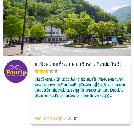
มาฟังความเห็นจากสมาชิกชาว Pantip กัน!!!
เมืองโทยามะเป็นเมืองเล็กๆ มีชื่อเสียงในเรื่องของอาหาร
ทะเลสดๆ เพราะเป็นเมืองที่อยู่ติดทะเลญี่ปุ่น (Sea of Japan)
และยังเป็นเมืองที่เป็นประตูสู่เส้นทางเจแปนแอลป์ซึ่งเป็น
เส้นทางท่องเที่ยวผ่านเทือกเขายอดนิยมของญี่ปุ่น
คลิก! อ่านกระทู้ต้นฉบับ