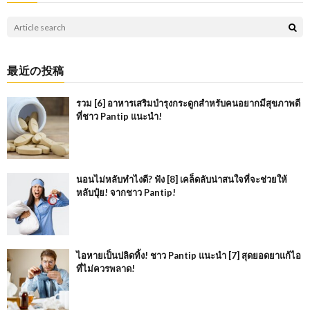
最近の投稿
รวม [6] อาหารเสริมบำรุงกระดูกสำหรับคนอยากมีสุขภาพดี
ที่ชาว Pantip แนะนำ!
นอนไม่หลับทำไงดี? ฟัง [8] เคล็ดลับน่าสนใจที่จะช่วยให้
หลับปุ๋ย! จากชาว Pantip!
ไอหายเป็นปลิดทิ้ง! ชาว Pantip แนะนำ [7] สุดยอดยาแก้ไอ
ที่ไม่ควรพลาด!