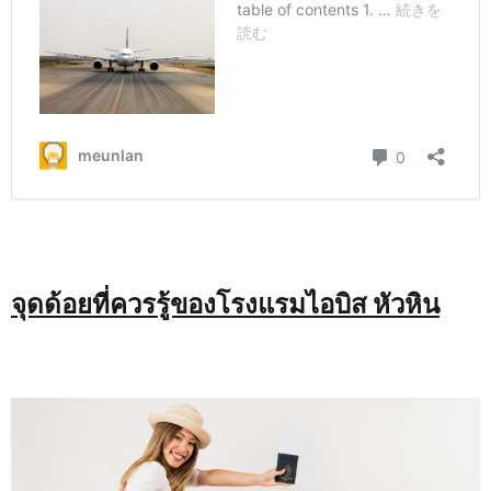
จุดด้อยที่ควรรู้ของโรงแรมไอบิส หัวหิน