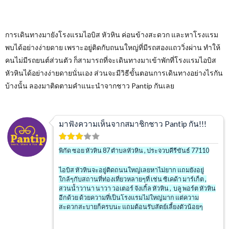
การเดินทางมายังโรงแรมไอบิส หัวหิน ค่อนข้างสะดวก และหาโรงแรม
พบได้อย่างง่ายดาย เพราะอยู่ติดกับถนนใหญ่ที่มีรถสองแถววิ่งผ่าน ทำให้
คนไม่มีรถยนต์ส่วนตัว ก็สามารถที่จะเดินทางมาเข้าพักที่โรงแรมไอบิส
หัวหินได้อย่างง่ายดายนั่นเอง ส่วนจะมีวิธีขั้นตอนการเดินทางอย่างไรกัน
บ้างนั้น ลองมาติดตามคำแนะนำจากชาว Pantip
กันเลย
มาฟังความเห็นจากสมาชิกชาว Pantip กัน!!!
พิกัด ซอย หัวหิน 87 ตำบลหัวหิน , ประจวบคีรีขันธ์ 77110
ไอบิส หัวหินจะอยู่ติดถนนใหญ่เลยหาไม่ยาก แถมยังอยู่
ใกล้ๆกับสถานที่ท่องเที่ยวหลายๆที่ เช่น ซิเคด้า มาร์เก็ต ,
สวนน้ำวานา นาวา วอเตอร์ จังเกิ้ล หัวหิน , บลู พอร์ต หัวหิน
อีกด้วย ด้วยความที่เป็นโรงแรมไม่ใหญ่มาก แต่ความ
สะดวกสะบายก็ครบนะ แถมต้อนรับสัตย์เลี้ยงตัวน้อยๆ