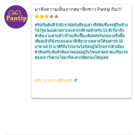
มาฟังความเห็นจากสมาชิกชาว Pantip กัน!!!
ทริปเริ่มต้นที่ 9.00 เรานัดกันที่อนุเสาวรีย์ชัย ขึ้นรถตู้วินข้าง
โชว์รูม Suzuki เพราะสะดวกเจ๊สวยเค้าครับ 11.45 ก็มาถึง
หัวหิน แวะทานข้าวร้านเจ๊กเปี๊ยะเติมพลังกันก่อน เสร็จมื้อ
เที่ยงแล้วก็นั่งรถสองแถวสีเขียวจากตลาดโต้รุ่งค่ารถ 10
บาท แค่ 15 นาทีก็ถึง โรงแรมไอบิสอยู่ไม่ไกลจากตัวเมือง
หัวหินครับ พ้นหัวหินมาหน่อยอยู่ในโซนหาดเขาตะเกียบ รถ
สองแถววิ่งผ่าน ไปมาก็สะดวกติดถนนใหญ่เลย
คลิก!
อ่านกระทู้ต้นฉบับ