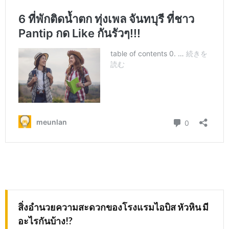
สิ่งอำนวยความสะดวกของ
โรงแรมไอบิส หัวหิน มี
อะไรกันบ้าง
!?