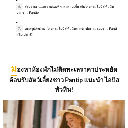
6.
สรุปจุดเด่นและจุดด้อยที่ควรทราบเกี่ยวกับโรงแรมไอบิส หัวหิน
จากชาว Pantip
7.
บทสรุปส่งท้าย : โรงแรมไอบิส หัวหินน่าเข้าพักตามรอยชาว Panti
หรือเปล่า!?
ม
องหาห้องพักไม่ติดทะเลราคาประหยัด
ต้อนรับสัตว์เลี้ยงชาว
Pantip
แนะนำ ไอบิส
หัวหิน
!