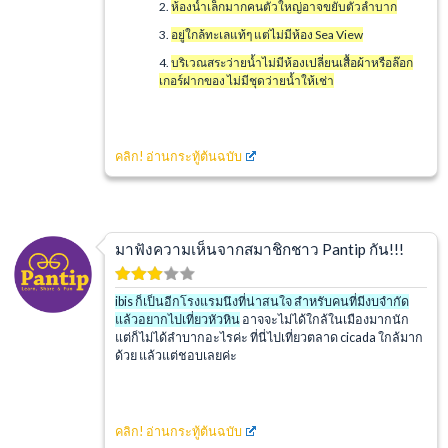
ห้องน้ำเล็กมากคนตัวใหญ่อาจขยับตัวลำบาก
อยู่ใกล้ทะเลแท้ๆ แต่ไม่มีห้อง Sea View
บริเวณสระว่ายน้ำไม่มีห้องเปลี่ยนเสื้อผ้าหรือล๊อก
เกอร์ฝากของ ไม่มีชุดว่ายน้ำให้เช่า
คลิก!
อ่านกระทู้ต้นฉบับ
มาฟังความเห็นจากสมาชิกชาว Pantip กัน!!!
ibis ก็เป็นอีกโรงแรมนึงที่น่าสนใจ สำหรับคนที่มีงบจำกัด
แล้วอยากไปเที่ยวหัวหิน
อาจจะไม่ได้ใกล้ในเมืองมากนัก
แต่ก็ไม่ได้ลำบากอะไรค่ะ ที่นี่ไปเที่ยวตลาด cicada ใกล้มาก
ด้วย แล้วแต่ชอบเลยค่ะ
คลิก! อ่านกระทู้ต้นฉบับ