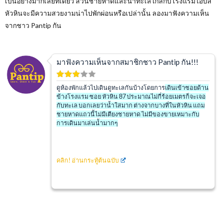
เป็นอย่างมากเลยทีเดียว ส่วนชายหาดและน้ำทะเลใกล้กับโรงแรมไอบิส
หัวหินจะมีความสวยงามน่าไปพักผ่อนหรือเปล่านั้น ลองมาฟังความเห็น
จากชาว
Pantip
กัน
มาฟังความเห็นจากสมาชิกชาว Pantip กัน!!!
ดูห้องพักแล้วไปเดินดูทะเลกันบ้างโดยการ
เดินเข้าซอยด้าน
ข้างโรงแรม ซอย หัวหิน 87 ประมาณไม่กี่ร้อยเมตรก็จะเจอ
กับทะเล บอกเลยว่าน้ำใสมาก ต่างจากบางที่ในหัวหิน แถม
ชายหาดแถวนี้ไม่มีเตียงชายหาด ไม่มีของขายเหมาะกับ
การเดินมาเล่นน้ำมากๆ
คลิก!
อ่านกระทู้ต้นฉบับ