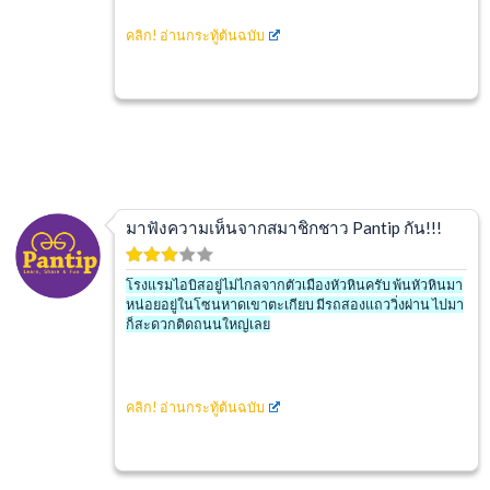
คลิก!
อ่านกระทู้ต้นฉบับ
มาฟังความเห็นจากสมาชิกชาว Pantip กัน!!!
โรงแรมไอบิสอยู่ไม่ไกลจากตัวเมืองหัวหินครับ พ้นหัวหินมา
หน่อยอยู่ในโซนหาดเขาตะเกียบ มีรถสองแถววิ่งผ่าน ไปมา
ก็สะดวกติดถนนใหญ่เลย
คลิก!
อ่านกระทู้ต้นฉบับ