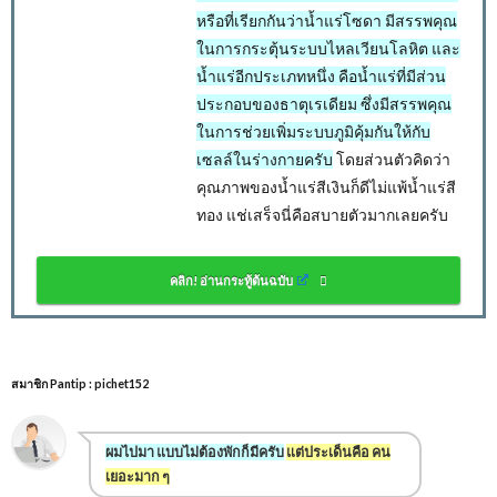
หรือที่เรียกกันว่าน้ำแร่โซดา มีสรรพคุณ
ในการกระตุ้นระบบไหลเวียนโลหิต และ
น้ำแร่อีกประเภทหนึ่ง คือน้ำแร่ที่มีส่วน
ประกอบของธาตุเรเดียม ซึ่งมีสรรพคุณ
ในการช่วยเพิ่มระบบภูมิคุ้มกันให้กับ
เซลล์ในร่างกายครับ
โดยส่วนตัวคิดว่า
คุณภาพของน้ำแร่สีเงินก็ดีไม่แพ้น้ำแร่สี
ทอง แช่เสร็จนี่คือสบายตัวมากเลยครับ
คลิก! อ่านกระทู้ต้นฉบับ
สมาชิก Pantip : pichet
152
ผมไปมา แบบไม่ต้องพักก็มีครับ
แต่ประเด็นคือ คน
เยอะมาก ๆ