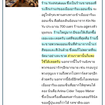
ร้าน Yoshitakaya ซึ่งเป็นร้านขายของที่
ระลึกเก่าแก่ของเมืองอาริมะออนเซ็น
จะ
อยู่ใกล้ๆสะพานตรงทางเข้าเมืองอาริมะ
ออนเซ็น คือต้องเดินย้อนมาจาก Kin No
Yu ประมาณ 700 เมตร ร้านจะอยู่ตรงหัว
มุมถนน
ร้านใหญ่มาก มีของให้เลือกซื้อ
เยอะแยะเลยครับ แต่ที่ชอบที่สุดคือ ร้านนี้
จะขายพวกผงออนเซ็นที่ทำมาจากน้ำแร่
สีทองและสีเงินด้วย ซึ่งผมก็ไม่พลาดที่จะ
จัดมาอย่างละขวด
ส่วนราคานั้นก็แพง
ใช้ได้เลยครับ
นอกจากนี้ในร้านยังขาย
พวกของน่ารักๆอีกมากมาย เช่น กรอบรูป
พวงกุญแจ รวมถึงพวกโปสการ์ดสวยๆอีก
ด้วยครับ นอกจากนี้ยังมีอีกหนึ่งไอเทมของ
เมืองอาริมะออนเซ็นที่อยากให้ทุกคนได้
ลอง นั่นคือ Arima Cider Teppo Water
ซึ่งเป็นเครื่องดื่มผสมคาร์บอเนตออริจินัล
ของญี่ปุ่นเลยก็ว่าได้ รสชาติจะออก