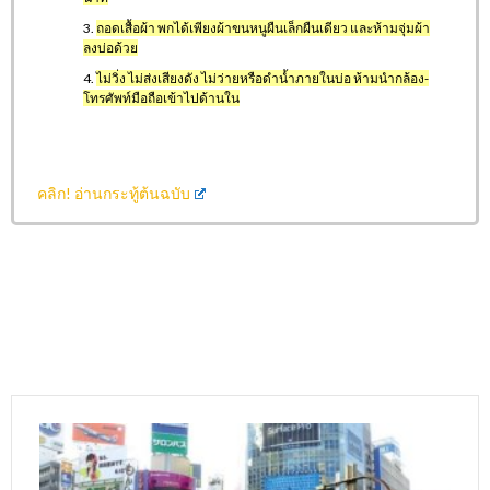
ถอดเสื้อผ้า พกได้เพียงผ้าขนหนูผืนเล็กผืนเดียว และห้ามจุ่มผ้า
ลงบ่อด้วย
ไม่วิ่ง ไม่ส่งเสียงดัง ไม่ว่ายหรือดำน้ำภายในบ่อ ห้ามนำกล้อง-
โทรศัพท์มือถือเข้าไปด้านใน
คลิก!
อ่านกระทู้ต้นฉบับ