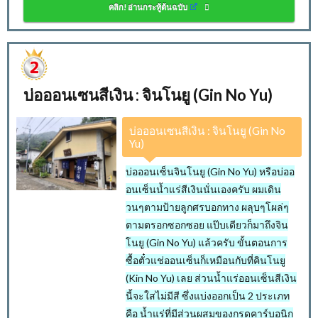
คลิก! อ่านกระทู้ต้นฉบับ
บ่อออนเซนสีเงิน : จินโนยู (Gin No Yu)
บ่อออนเซนสีเงิน : จินโนยู (Gin No
Yu)
บ่อออนเซ็นจินโนยู (Gin No Yu) หรือบ่ออ
อนเซ็นน้ำแร่สีเงินนั่นเองครับ ผมเดิน
วนๆตามป้ายลูกศรบอกทาง ผลุบๆโผล่ๆ
ตามตรอกซอกซอย แป๊บเดียวก็มาถึงจิน
โนยู (Gin No Yu) แล้วครับ ขั้นตอนการ
ซื้อตั๋วแช่ออนเซ็นก็เหมือนกับที่คินโนยู
(Kin No Yu) เลย ส่วนน้ำแร่ออนเซ็นสีเงิน
นี้จะใสไม่มีสี ซึ่งแบ่งออกเป็น 2 ประเภท
คือ น้ำแร่ที่มีส่วนผสมของกรดคาร์บอนิก