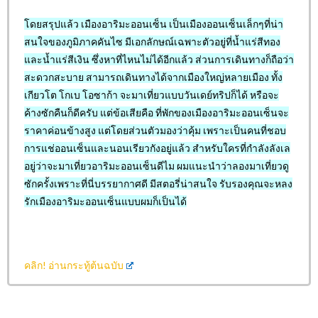
โดยสรุปแล้ว เมืองอาริมะออนเซ็น เป็นเมืองออนเซ็นเล็กๆที่น่า
สนใจของภูมิภาคคันไซ มีเอกลักษณ์เฉพาะตัวอยู่ที่น้ำแร่สีทอง
และน้ำแร่สีเงิน ซึ่งหาที่ไหนไม่ได้อีกแล้ว ส่วนการเดินทางก็ถือว่า
สะดวกสะบาย สามารถเดินทางได้จากเมืองใหญ่หลายเมือง ทั้ง
เกียวโต โกเบ โอซาก้า จะมาเที่ยวแบบวันเดย์ทริปก็ได้ หรือจะ
ค้างซักคืนก็ดีครับ แต่ข้อเสียคือ ที่พักของเมืองอาริมะออนเซ็นจะ
ราคาค่อนข้างสูง แต่โดยส่วนตัวมองว่าคุ้ม เพราะเป็นคนที่ชอบ
การแช่ออนเซ็นและนอนเรียวกังอยู่แล้ว สำหรับใครที่กำลังลังเล
อยู่ว่าจะมาเที่ยวอาริมะออนเซ็นดีไม ผมแนะนำว่าลองมาเที่ยวดู
ซักครั้งเพราะที่นี่บรรยากาศดี มีสตอรี่น่าสนใจ รับรองคุณจะหลง
รักเมืองอาริมะออนเซ็นแบบผมก็เป็นได้
คลิก!
อ่านกระทู้ต้นฉบับ