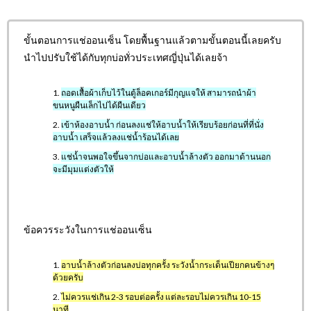
ขั้นตอนการแช่ออนเซ็น โดยพื้นฐานแล้วตามขั้นตอนนี้เลยครับ
นำไปปรับใช้ได้กับทุกบ่อทั่วประเทศญี่ปุ่นได้เลยจ้า
ถอดเสื้อผ้าเก็บไว้ในตู้ล็อคเกอร์มีกุญแจให้ สามารถนำผ้า
ขนหนูผืนเล็กไปได้ผืนเดียว
เข้าห้องอาบน้ำ ก่อนลงแช่ให้อาบน้ำให้เรียบร้อยก่อนที่ที่นั่ง
อาบน้ำ เสร็จแล้วลงแช่น้ำร้อนได้เลย
แช่น้ำจนพอใจขึ้นจากบ่อและอาบน้ำล้างตัว ออกมาด้านนอก
จะมีมุมแต่งตัวให้
ข้อควรระวังในการแช่ออนเซ็น
อาบน้ำล้างตัวก่อนลงบ่อทุกครั้ง ระวังน้ำกระเด็นเปียกคนข้างๆ
ด้วยครับ
ไม่ควรแช่เกิน 2-3 รอบต่อครั้ง แต่ละรอบไม่ควรเกิน 10-15
นาที