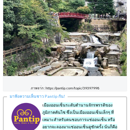
ภาพจา่ก : https://pantip.com/topic/39397998
มาฟังความเห็นชาว Pantip กัน!
เ
มืองออนเซ็นระดับตำนานจักรพรรดิของ
ภูมิภาคคันไซ ซึ่งเป็นเมืองออนเซ็นเล็กๆ ที่
เหมาะสำหรับคนชอบการแช่ออนเซ็น หรือ
อยากจะลองมาแช่ออนเซ็นดูซักครั้ง นั่นก็คือ