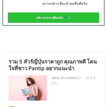
หวานๆซ่าๆ ดื่มแล้วสดชื่นดีครับ
คลิก! อ่านกระทู้ต้นฉบับ