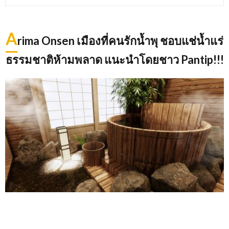
A
rima Onsen
เมืองที่คนรักน้ำพุ ชอบแช่น้ำแร่
ธรรมชาติห้ามพลาด แนะนำโดยชาว
Pantip!!!