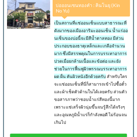
บ่อออนเซนทองคำ : คินโนยุ (Kin
No Yu)
เป็นสถานที่แช่ออนเซ็นแบบสาธารณะที่
ดังมากของเมืองอาริมะออนเซ็น น้ำแร่ออ
นเซ็นของบ่อนี้จะมีสีน้ำตาลทอง มีส่วน
ประกอบของธาตุเหล็กและเกลือจำนวน
มาก ซึ่งมีสรรพคุณในการบรรเทาอาการ
ปวดเมื่อยกล้ามเนื้อและข้อต่อ และยัง
ช่วยในการฟื้นฟูผิวพรรณบรรเทาอาการ
ผด ผื่น คันผิวหนังอีกด้วยครับ
สำหรับใคร
จะแช่ออนเซ็นที่นี่ก็สามารถเข้าไปซื้อตั๋ว
และผ้าเช็ดตัวด้านในได้เลยครับ ส่วนตัว
ขอสารภาพว่าชอบน้ำแร่สีทองนี้มาก
เพราะแช่เสร็จผิวนุ่มขึ้นจนรู้สึกได้จริงๆ
และอุณหภูมิน้ำแร่ก็กำลังพอดี ไม่ร้อนจน
เกินไป