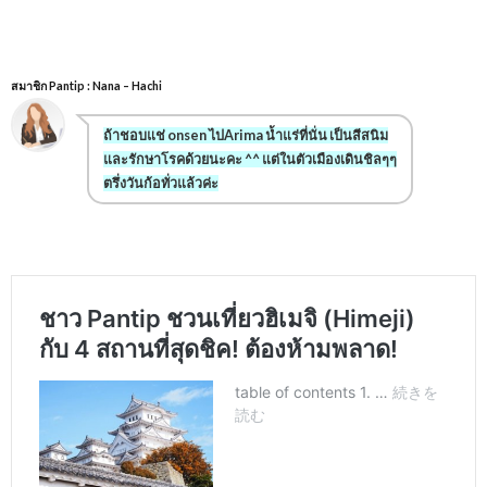
สมาชิก Pantip : Nana – Hachi
ถ้าชอบแช่ onsen ไปArima น้ำแร่ที่นั่น เป็นสีสนิม
และรักษาโรคด้วยนะคะ ^^ แต่ในตัวเมืองเดินชิลๆๆ
ตรึ่งวันก้อทั่วแล้วค่ะ