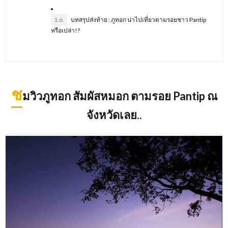
1.6.
บทสรุปส่งท้าย : ภูทอก น่าไปเที่ยวตามรอยชาว Pantip
หรือเปล่า!?
ช
มวิวภูทอก สัมผัสหมอก ตามรอย
Pantip
ณ
จังหวัดเลย..