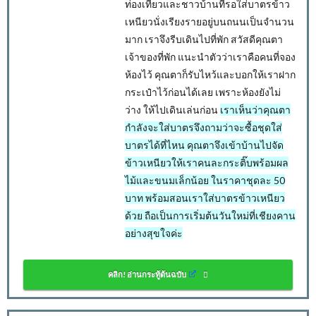
ท่องเที่ยวและชาวบ้านที่รอใส่บาตรข้าว
เหนียวนั่งเรียงรายอยู่บนถนนเป็นจำนวน
มาก เราจึงรีบเดินไปที่พัก สวัสดีคุณตา
เจ้าของที่พัก แนะนำตัวว่าเราคือคนที่จอง
ห้องไว้ คุณตาก็รับไหว้และบอกให้เราฝาก
กระเป๋าไว้ก่อนได้เลย เพราะห้องยังไม่
ว่าง ให้ไปเดินเล่นก่อน
เราเห็นว่าคุณตา
กำลังจะใส่บาตรจึงถามว่าจะซื้อชุดใส่
บาตรได้ที่ไหน คุณตาจึงเข้าบ้านไปจัด
ข้าวเหนียวให้เราคนละกระติ๊บพร้อมผล
ไม้และขนมเล็กน้อย ในราคาชุดละ 50
บาท พร้อมสอนเราใส่บาตรข้าวเหนียว
ด้วย ถือเป็นการเริ่มต้นวันใหม่ที่เชียงคาน
อย่างสุขใจค่ะ
คลิก! อ่านกระทู้ต้นฉบับ