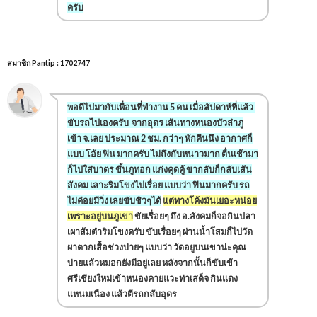
ครับ
สมาชิก Pantip : 1702747
พอดีไปมากับเพื่อนที่ทำงาน 5 คน เมื่อสัปดาห์ที่แล้ว
ขับรถไปเองครับ จากอุดร เส้นทางหนองบัวลำภู
เข้า จ.เลย ประมาณ 2 ชม. กว่าๆ พักคืนนึง อากาศก็
แบบ โอ้ย ฟิน มากครับ ไม่ถึงกับหนาวมาก ตื่นเช้ามา
ก็ไปใส่บาตร ขึ้นภูทอก แก่งคุดคู้ ขากลับก็กลับเส้น
สังคม เลาะริมโขงไปเรื่อย แบบว่า ฟินมากครับ รถ
ไม่ค่อยมีวิ่ง เลยขับชิวๆได้
แต่ทางโค้งมันเยอะหน่อย
เพราะอยู่บนภูเขา
ขัยเรื่อยๆ ถึง อ.สังคมก็จอกินปลา
เผาส้มตำริมโขงครับ ขับเรื่อยๆ ผ่านน้ำโสมก็ไปวัด
ผาตากเสื้อช่วงบ่ายๆ แบบว่า วัดอยูบนเขาน่ะคุณ
บ่ายแล้วหมอกยังมีอยู่เลย หลังจากนั้นก็ขับเข้า
ศรีเชียงใหม่เข้าหนองคายแวะท่าเสด็จ กินแดง
แหนมเนือง แล้วตีรถกลับอุดร