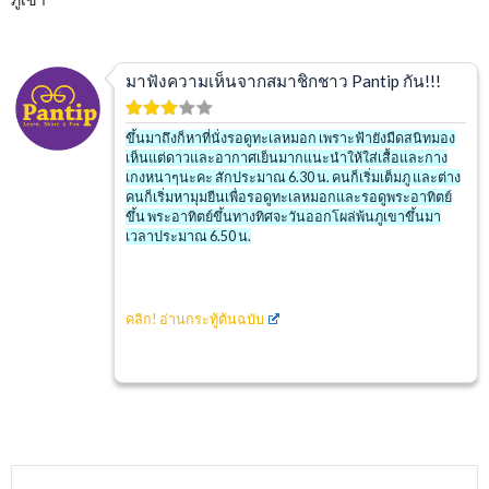
มาฟังความเห็นจากสมาชิกชาว Pantip กัน!!!
ขึ้นมาถึงก็หาที่นั่งรอดูทะเลหมอก เพราะฟ้ายังมืดสนิทมอง
เห็นแต่ดาวและอากาศเย็นมากแนะนำให้ใส่เสื้อและกาง
เกงหนาๆนะคะ สักประมาณ 6.30 น. คนก็เริ่มเต็มภู และต่าง
คนก็เริ่มหามุมยืนเพื่อรอดูทะเลหมอกและรอดูพระอาทิตย์
ขึ้น พระอาทิตย์ขึ้นทางทิศจะวันออกโผล่พ้นภูเขาขึ้นมา
เวลาประมาณ 6.50 น.
คลิก! อ่านกระทู้ต้นฉบับ