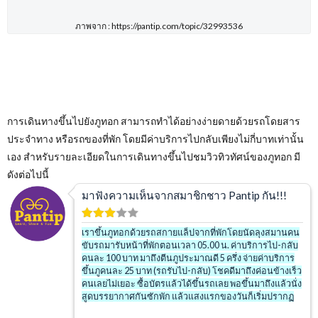
ภาพจาก : https://pantip.com/topic/32993536
การเดินทางขึ้นไปยังภูทอก สามารถทำได้อย่างง่ายดายด้วยรถโดยสาร
ประจำทาง หรือรถของที่พัก โดยมีค่าบริการไปกลับเพียงไม่กี่บาทเท่านั้น
เอง สำหรับรายละเอียดในการเดินทางขึ้นไปชมวิวทิวทัศน์ของภูทอก มี
ดังต่อไปนี้
มาฟังความเห็นจากสมาชิกชาว Pantip กัน!!!
เราขึ้นภูทอกด้วยรถสกายแล็ปจากที่พักโดยนัดลุงสมานคน
ขับรถมารับหน้าที่พักตอนเวลา 05.00 น. ค่าบริการไป-กลับ
คนละ 100 บาท มาถึงตีนภูประมาณดี 5 ครึ่ง จ่ายค่าบริการ
ขึ้นภูคนละ 25 บาท (รถรับไป-กลับ) โชคดีมาถึงค่อนข้างเร็ว
คนเลยไม่เยอะ ซื้อบัตรแล้วได้ขึ้นรถเลย พอขึ้นมาถึงแล้วนั่ง
สูดบรรยากาศกันซักพัก แล้วแสงแรกของวันก็เริ่มปรากฏ