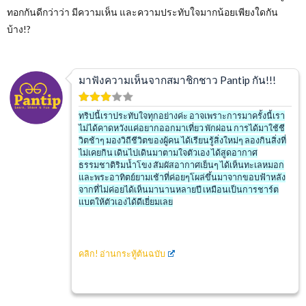
ทอกกันดีกว่าว่า มีความเห็น และความประทับใจมากน้อยเพียงใดกัน
บ้าง
!?
มาฟังความเห็นจากสมาชิกชาว Pantip กัน!!!
ทริปนี้เราประทับใจทุกอย่างค่ะ อาจเพราะการมาครั้งนี้เรา
ไม่ได้คาดหวังแค่อยากออกมาเที่ยว พักผ่อน การได้มาใช้ชี
วิตช้าๆ มองวิถีชีวิตของผู้คน ได้เรียนรู้สิ่งใหม่ๆ ลองกินสิ่งที่
ไม่เคยกิน เดินไปเดินมาตามใจตัวเอง ได้สูดอากาศ
ธรรมชาติริมน้ำโขง สัมผัสอากาศเย็นๆ ได้เห็นทะเลหมอก
และพระอาทิตย์ยามเช้าที่ค่อยๆโผล่ขึ้นมาจากขอบฟ้าหลัง
จากที่ไม่ค่อยได้เห็นมานานหลายปี เหมือนเป็นการชาร์ต
แบตให้ตัวเองได้ดีเยี่ยมเลย
คลิก! อ่านกระทู้ต้นฉบับ