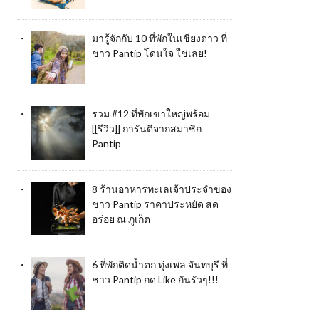
มารู้จักกับ 10 ที่พักในเชียงดาว ที่
ชาว Pantip โดนใจ ใช่เลย!
รวม #12 ที่พักเขาใหญ่พร้อม
[[รีวิว]] การันตีจากสมาชิก
Pantip
8 ร้านอาหารทะเลเจ้าประจำของ
ชาว Pantip ราคาประหยัด สด
อร่อย ณ ภูเก็ต
6 ที่พักติดน้ำตก ทุ่งเพล จันทบุรี ที่
ชาว Pantip กด Like กันรัวๆ!!!