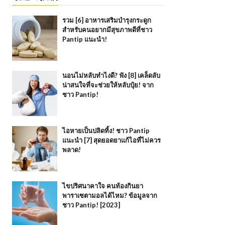
รวม [6] อาหารเสริมบำรุงกระดูก
สำหรับคนอยากมีสุขภาพดีที่ชาว
Pantip แนะนำ!
นอนไม่หลับทำไงดี? ฟัง [8] เคล็ดลับ
น่าสนใจที่จะช่วยให้หลับปุ๋ย! จาก
ชาว Pantip!
ไอหายเป็นปลิดทิ้ง! ชาว Pantip
แนะนำ [7] สุดยอดยาแก้ไอที่ไม่ควร
พลาด!
ไขปริศนาคาใจ คนท้องกินยา
พาราเซตามอลได้ไหม? ข้อมูลจาก
ชาว Pantip! [2023]