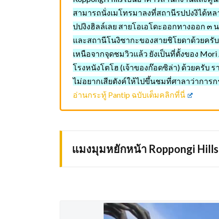
สามารถนั่งเมโทรมาลงที่สถานีรปปงงิได้หลา
ปปงิงฮิลล์เลย สายโอเอโดะออกทางออก ๓ นอก
และสถานีโนงิซากะของสายชิโยดาด้วยครับ ใ
เหนือจากจุดชมวิวแล้ว ยังเป็นที่ตั้งของ Mor
โรงหนังโตโฮ (เจ้าของก๊อดซิล่า) ด้วยครับ ร
ไม่อยากเสียตังค์ให้ไปขึ้นชมที่ศาลาว่าการกรุ
อ่านกระทู้ Pantip ฉบับเต็มคลิกที่นี่
แมงมุมหยักหน้า Roppongi Hills