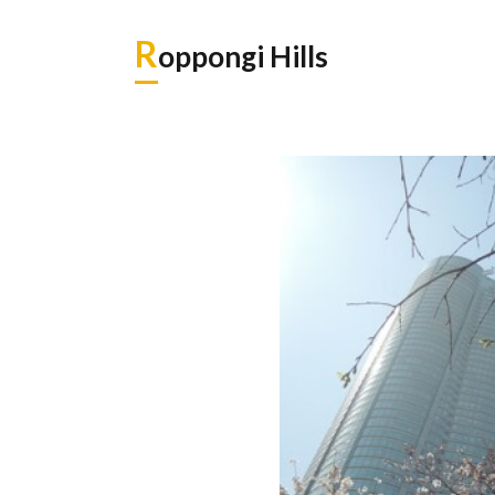
R
oppongi Hills