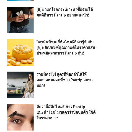
[8] ยาแก้โรคกระเพาะหาซื้อง่ายได้
ผลดีที่ชาว Pantip อยากแนะนำ!
วิตามินบีรวมยี่ห้อไหนดี? มารู้จักกับ
[5] ผลิตภัณฑ์คุณภาพดีในราคาแสน
ประหยัดจากชาว Pantip กัน!
รวมมิตร [3] สูตรดีท็อกลำไส้ให้
สะอาดหมดจดที่ชาว Pantip อยาก
บอก!
ดีกว่านี้มีอีกไหม? ชาว Pantip
แนะนำ [10] มาสคาร่าปัดขนคิ้ว ใช้ดี
ในราคาเบา ๆ