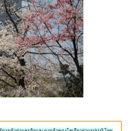
ย์การค้าย่านธุรกิจและการค้าของโตเกียวย่านรปปงงิ โดย