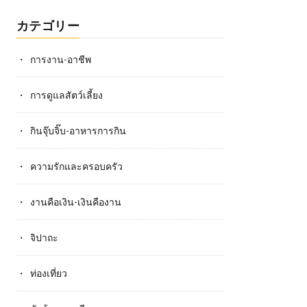
カテゴリー
การงาน-อาชีพ
การดูแลสัตว์เลี้ยง
กินจุ๊บจิ๊บ-อาหารการกิน
ความรักและครอบครัว
งานคือเงิน-เงินคืองาน
จิปาถะ
ท่องเที่ยว