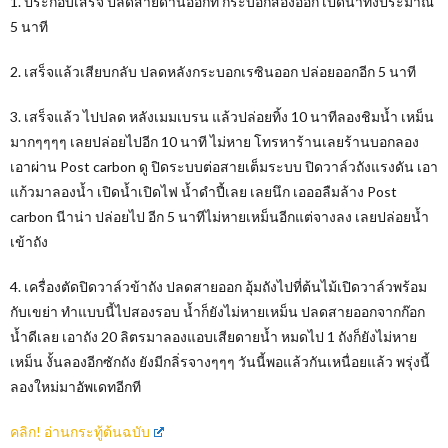
1. ประกอบเสร็จ ปลดสายด้านออกที่ กระบอกสองออก เปิดน้ำทิ้งประมาณ
5 นาที
2. เสร็จแล้วเสียบกลับ ปลดหลังกระบอกเรซินออก ปล่อยออกอีก 5 นาที
3. เสร็จแล้ว ไปปลด หลังเมมเบรน แล้วปล่อยทิ้ง 10 นาทีลองชิมน้ำ เหม็น
มากๆๆๆๆ เลยปล่อยไปอีก 10 นาที ไม่หาย โทรหาร้านเลยร้านบอกลอง
เอาผ่าน Post carbon ดู ปิดระบบต่อสายเต็มระบบ ปิดวาล์วถังแรงดัน เอา
แก้วมาลองน้ำ เปิดน้ำเปิดไฟ น้ำดำปี้เลย เลยนึก เอออลืมล้าง Post
carbon นีาน่า ปล่อยไป อีก 5 นาทีไม่หายเหม็นอีกแต่จางลง เลยปล่อยน้ำ
เข้าถัง
4. เครื่องตัดปิดวาล์วข้าถัง ปลดสายออก อุ้มถังไปที่ต้นไม้เปิดวาล์วพร้อม
กับเขย่า ทำแบบนี้ไปสองรอบ น้ำก็ยังไม่หายเหม็น ปลดสายออกจากก๊อก
น้ำดีเลย เอาถัง 20 ลิตรมาลองแอบเสียดายน้ำ หมดไป 1 ถังก็ยังไม่หาย
เหม็น งั้นลองอีกซักถัง ยังมีกลิ่รจางๆๆๆ วันนี้พอแล้วกันเหนื่อยแล้ว พรุ่งนี้
ลองใหม่มาอัพเดทอีกที
คลิก! อ่านกระทู้ต้นฉบับ