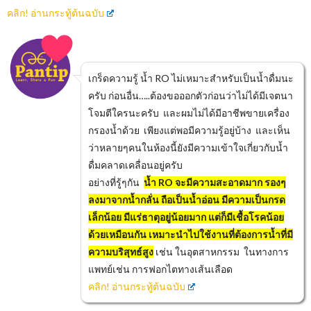
คลิก! อ่านกระทู้ต้นฉบับ
เกร็ดความรู้ น้ำ RO ไม่เหมาะสำหรับเป็นน้ำดื่มนะ
ครับ ก่อนอื่น…..ต้องขอออกตัวก่อนว่าไม่ได้มีเจตนา
โจมตีใครนะครับ และผมไม่ได้มีอาชีพขายเครื่อง
กรองน้ำด้วย เพียงแต่พอมีความรู้อยู่บ้าง และเห็น
ว่าหลายๆคนในห้องนี้ยังมีความเข้าใจเกี่ยวกับน้ำ
ดื่มคลาดเคลื่อนอยู่ครับ
อย่างที่รู้ๆกัน
น้ำ RO จะมีความสะอาดมาก รองๆ
ลงมาจากน้ำกลั่น ถือเป็นน้ำอ่อน มีความเป็นกรด
เล็กน้อย มีแร่ธาตุอยู่น้อยมาก แต่ก็มีเชื้อโรคน้อย
ด้วยเหมือนกัน เหมาะนำไปใช้งานที่ต้องการน้ำที่มี
ความบริสุทธ์สูง
เช่น ในอุตสาหกรรม ในทางการ
แพทย์เช่น การฟอกไตทางเส้นเลือด
คลิก! อ่านกระทู้ต้นฉบับ