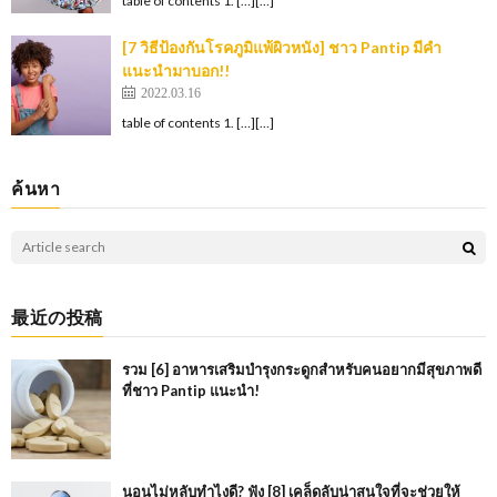
table of contents 1. […][…]
[7 วิธีป้องกันโรคภูมิแพ้ผิวหนัง] ชาว Pantip มีคำ
แนะนำมาบอก!!
2022.03.16
table of contents 1. […][…]
ค้นหา
最近の投稿
รวม [6] อาหารเสริมบำรุงกระดูกสำหรับคนอยากมีสุขภาพดี
ที่ชาว Pantip แนะนำ!
นอนไม่หลับทำไงดี? ฟัง [8] เคล็ดลับน่าสนใจที่จะช่วยให้