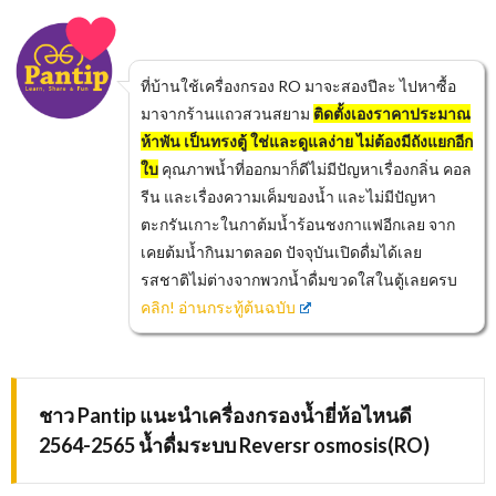
ที่บ้านใช้เครื่องกรอง RO มาจะสองปีละ ไปหาซื้อ
มาจากร้านแถวสวนสยาม
ติดตั้งเองราคาประมาณ
ห้าพัน เป็นทรงตู้ ใช่และดูแลง่าย ไม่ต้องมีถังแยกอีก
ใบ
คุณภาพน้ำที่ออกมาก็ดีไม่มีปัญหาเรื่องกลิ่น คอล
รีน และเรื่องความเค็มของน้ำ และไม่มีปัญหา
ตะกรันเกาะในกาต้มน้ำร้อนชงกาแฟอีกเลย จาก
เคยต้มน้ำกินมาตลอด ปัจจุบันเปิดดื่มได้เลย
รสชาติไม่ต่างจากพวกน้ำดื่มขวดใสในตู้เลยครบ
คลิก! อ่านกระทู้ต้นฉบับ
ชาว Pantip แนะนำเครื่องกรองน้ำยี่ห้อไหนดี
2564-2565 น้ำดื่มระบบ Reversr osmosis(RO)