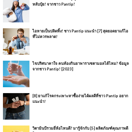
หลับปุ๋ย! จากชาว Pantip!
ไอหายเป็นปลิดทิ้ง! ชาว Pantip แนะนำ [7] สุดยอดยาแก้ไอ
ที่ไม่ควรพลาด!
ไขปริศนาคาใจ คนท้องกินยาพาราเซตามอลได้ไหม? ข้อมูล
จากชาว Pantip! [2023]
[8] ยาแก้โรคกระเพาะหาซื้อง่ายได้ผลดีที่ชาว Pantip อยาก
แนะนำ!
วิตามินบีรวมยี่ห้อไหนดี? มารู้จักกับ [5] ผลิตภัณฑ์คุณภาพดี