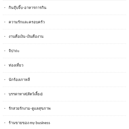
กินจุ๊บจิ๊บ-อาหารการกิน
ความรักและครอบครัว
งานคือเงิน-เงินคืองาน
จิปาถะ
ท่องเที่ยว
นักร้องเกาหลี
บรรดาทาส(สัตว์เลี้ยง)
รักสวยรักงาม-ดูแลสุขภาพ
ร้านขายของ my business