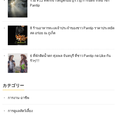
รวม #12 ที่พักเขาใหญ่พร้อม [[รีวิว]] การันตีจากสมาชิก
Pantip
8 ร้านอาหารทะเลเจ้าประจำของชาว Pantip ราคาประหยัด
สด อร่อย ณ ภูเก็ต
6 ที่พักติดน้ำตก ทุ่งเพล จันทบุรี ที่ชาว Pantip กด Like กัน
รัวๆ!!!
カテゴリー
การงาน-อาชีพ
การดูแลสัตว์เลี้ยง