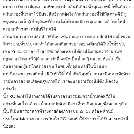
แทบจะเรียกว่ามีคุณภาพเทียบเท่าน้ำกลั่นทีเดียว ซึ่งคุณภาพนี้ ก็ขึ้นกับว่า
แผ่นกรองที่นำมาใช้มีประสิทธิภาพยังไง ถ้าแผ่นกรองที่ใช้มีสภาพดี มีรู
พรุนขนาดเล็ก(เชื้อจุลินทรีย์ผ่านไม่ได้) และมีการดูแลอย่างดี ก็จะให้น้ำ
สะอาดที่สามารถใช้บริโภคได้
ส่วนกระบวนการผลิตน้ำวิธีอื่นๆ เช่น ต้มและกรองแบบปกติ (พวกน้ำขวด
ที่วางขายทั่วๆไป) จะทำให้หลงเหลือสารบางอย่างที่พบได้ในน้ำทั่วๆไป
เช่น Zn Ca Cl ฯลฯ ซึ่งสารที่ตกค้างเหล่านี้ ต้องมีไม่เกินกว่าจำนวนที่
กฎหมายกำหนดไว้(ถ้ามากกว่านี้ จะจัดเป็นน้ำแร่) และจะต้องไม่เป็น
อันตรายต่อผู้บริโภคด้วย เช่น ไม่พบเชื้อจุลินทรีย์ในน้ำนั้นๆ
แต่เนื่องจาก การผลิตน้ำ RO ทำให้ได้น้ำที่บริสุทธิ์มาก เลยมีคนมาทักท้วง
ว่ามันอาจส่งผลเสียต่อสุขภาพได้ เราจะมาดูว่าเรื่องนี้มีข้อเท็จจริง
อย่างไร
น้ำ RO จะทำให้ร่างกายได้รับสารอาหารน้อยกว่าน้ำปกติหรือไม่
อย่างที่บอกไปแล้วว่า น้ำแบบปกติ จะมีสารอื่นๆเจือปนอยู่ ซึ่งหลายๆตัว
นั้น ก็เป็นสารอาหารที่ร่างกายต้องการ เช่น Zn Ca หรือ F ล้วนมี
ประโยชน์ต่อร่างกาย การกินน้ำ RO ย่อมทำให้ร่างกายได้รับสารเหล่านี้
น้อยลง