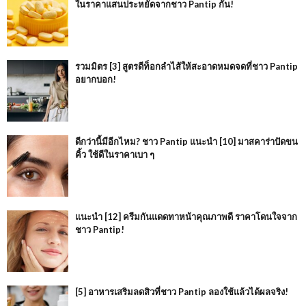
ในราคาแสนประหยัดจากชาว Pantip กัน!
รวมมิตร [3] สูตรดีท็อกลำไส้ให้สะอาดหมดจดที่ชาว Pantip
อยากบอก!
ดีกว่านี้มีอีกไหม? ชาว Pantip แนะนำ [10] มาสคาร่าปัดขน
คิ้ว ใช้ดีในราคาเบา ๆ
แนะนำ [12] ครีมกันแดดทาหน้าคุณภาพดี ราคาโดนใจจาก
ชาว Pantip!
[5] อาหารเสริมลดสิวที่ชาว Pantip ลองใช้แล้วได้ผลจริง!