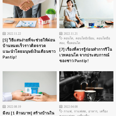
2022.11.22
2022.11.21
คอนโด
,
คอนโดมิเนียม
,
คอนโดมือ
[5] วิธีแสนง่ายที่จะช่วยให้ผ่อน
สอง
,
ซื้อคอนโด
บ้านหมดเร็วราวติดจรวด
[7] เรื่องที่ควรรู้ก่อนทำการรีโน
แนะนำโดยมนุษย์เงินเดือนชาว
เวทคอนโด จากประสบการณ์
Pantip!
ของชาว Pantip!
2022.08.19
2022.04.08
กาแฟ
,
กาแฟสด
,
อาหาร
,
เครื่อง
มีงบ [1 ล้านบาท] สร้างบ้านใน
ชงกาแฟสด
,
เครื่องดื่ม