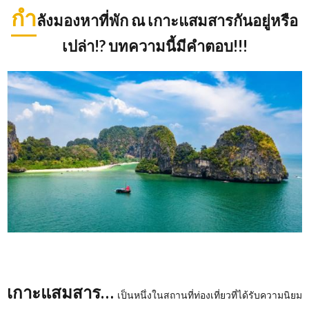
กำ
ลังมองหาที่พัก ณ เกาะแสมสารกันอยู่หรือ
เปล่า
!?
บทความนี้มีคำตอบ
!!!
เกาะแสมสาร…
เป็นหนึ่งในสถานที่ท่องเที่ยวที่ได้รับความนิยม