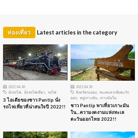
ท่องเที่ยว
Latest articles in the category
2022.04.30
2022.04.30
นั่งรถไฟ
,
นั่งรถไฟเที่ยว
,
รถไฟ
จังหวัดระยอง
,
ทะเลแหวกฝั่งตะวัก
ออก
,
หมู่เกาะมัน
,
เกาะมันใน
3 ไอเดียของชาว Pantip นั่ง
ชาว Pantip พาเที่ยวเกาะมัน
รถไฟเที่ยวที่น่าสนใจปี 2022!!
ใน…ความงดงามแห่งทะเล
ตะวันออกไทย 2022!!