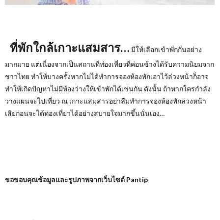
ที่พักใกล้เกาะแสมสาร…
มีให้เลือกเข้าพักกันอย่าง
มากมาย แต่เนื่องจากเป็นสถานที่ท่องเที่ยวที่ค่อนข้างได้รับความนิยมจาก
ชาวไทย ทำให้บางครั้งหากไม่ได้ทำการจองห้องพักเอาไว้ล่วงหน้าก็อาจ
ทำให้เกิดปัญหาไม่มีห้องว่างให้เข้าพักได้เช่นกัน ดังนั้น ถ้าหากใครกำลัง
วางแผนจะไปเที่ยว ณ เกาะแสมสารอย่าลืมทำการจองห้องพักล่วงหน้า
เสียก่อนจะได้ท่องเที่ยวได้อย่างสบายใจมากขึ้นนั่นเอง…
ขอขอบคุณข้อมูลและรูปภาพจากเว็บไซต์ Pantip