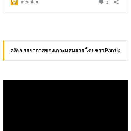
คลิปบรรยากาศของเกาะแสมสาร โดยชาว
Pantip