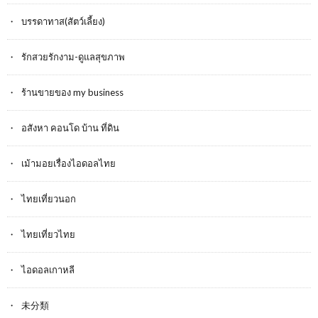
บรรดาทาส(สัตว์เลี้ยง)
รักสวยรักงาม-ดูแลสุขภาพ
ร้านขายของ my business
อสังหา คอนโด บ้าน ที่ดิน
เม้ามอยเรื่องไอดอลไทย
ไทยเที่ยวนอก
ไทยเที่ยวไทย
ไอดอลเกาหลี
未分類