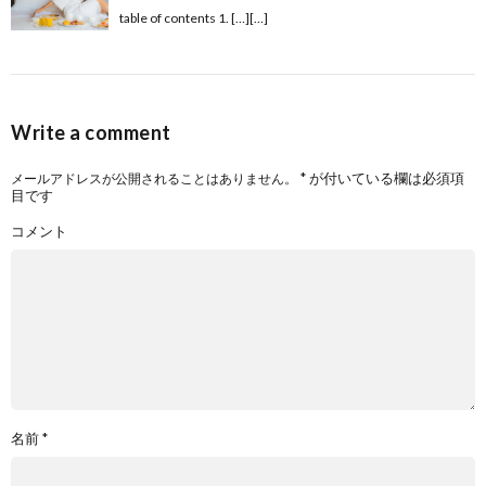
table of contents 1. […][…]
Write a comment
*
が付いている欄は必須項
メールアドレスが公開されることはありません。
目です
コメント
名前
*