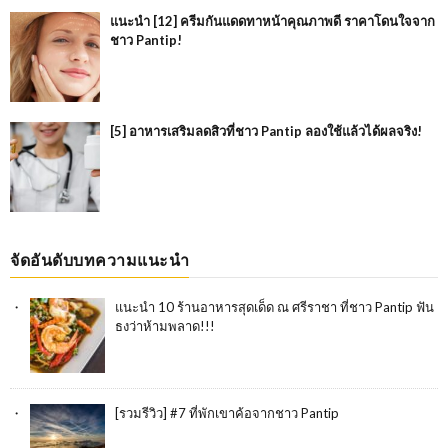
แนะนำ [12] ครีมกันแดดทาหน้าคุณภาพดี ราคาโดนใจจาก
ชาว Pantip!
[5] อาหารเสริมลดสิวที่ชาว Pantip ลองใช้แล้วได้ผลจริง!
จัดอันดับบทความแนะนำ
แนะนำ 10 ร้านอาหารสุดเด็ด ณ ศรีราชา ที่ชาว Pantip ฟัน
ธงว่าห้ามพลาด!!!
[รวมรีวิว] #7 ที่พักเขาค้อจากชาว Pantip