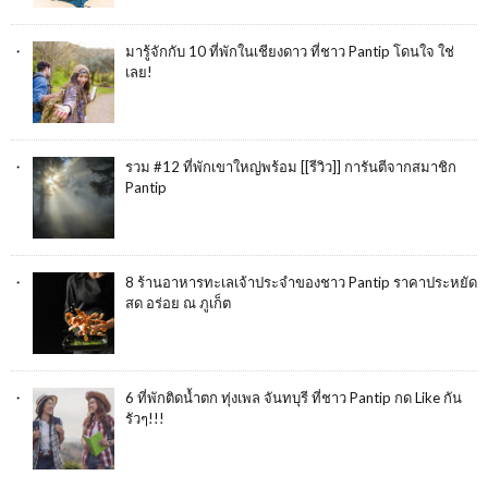
มารู้จักกับ 10 ที่พักในเชียงดาว ที่ชาว Pantip โดนใจ ใช่
เลย!
รวม #12 ที่พักเขาใหญ่พร้อม [[รีวิว]] การันตีจากสมาชิก
Pantip
8 ร้านอาหารทะเลเจ้าประจำของชาว Pantip ราคาประหยัด
สด อร่อย ณ ภูเก็ต
6 ที่พักติดน้ำตก ทุ่งเพล จันทบุรี ที่ชาว Pantip กด Like กัน
รัวๆ!!!