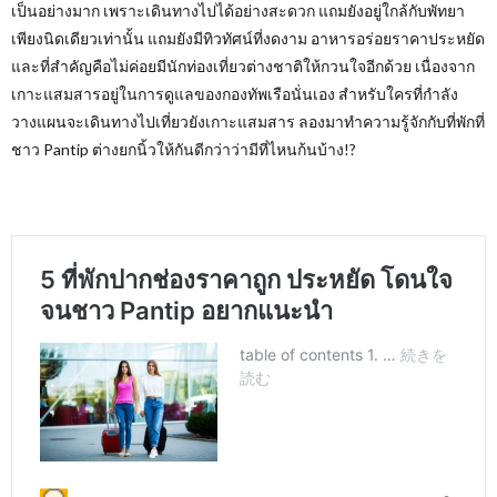
เป็นอย่างมาก เพราะเดินทางไปได้อย่างสะดวก แถมยังอยู่ใกล้กับพัทยา
เพียงนิดเดียวเท่านั้น แถมยังมีทิวทัศน์ที่งดงาม อาหารอร่อยราคาประหยัด
และที่สำคัญคือไม่ค่อยมีนักท่องเที่ยวต่างชาติให้กวนใจอีกด้วย เนื่องจาก
เกาะแสมสารอยู่ในการดูแลของกองทัพเรือนั่นเอง สำหรับใครที่กำลัง
วางแผนจะเดินทางไปเที่ยวยังเกาะแสมสาร ลองมาทำความรู้จักกับที่พักที่
ชาว Pantip
ต่างยกนิ้วให้กันดีกว่าว่ามีที่ไหนก้นบ้าง
!?