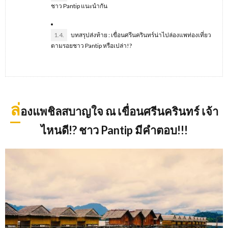
ชาว Pantip แนะนำกัน
1.4.
บทสรุปส่งท้าย : เขื่อนศรีนครินทร์น่าไปล่องแพท่องเที่ยว
ตามรอยชาว Pantip หรือเปล่า!?
ล่
องแพชิลสบาญใจ ณ เขื่อนศรีนครินทร์ เจ้า
ไหนดี
!?
ชาว
Pantip
มีคำตอบ
!!!