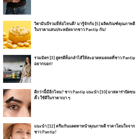
วิตามินบีรวมยี่ห้อไหนดี? มารู้จักกับ [5] ผลิตภัณฑ์คุณภาพดี
ในราคาแสนประหยัดจากชาว Pantip กัน!
รวมมิตร [3] สูตรดีท็อกลำไส้ให้สะอาดหมดจดที่ชาว Pantip
อยากบอก!
ดีกว่านี้มีอีกไหม? ชาว Pantip แนะนำ [10] มาสคาร่าปัดขน
คิ้ว ใช้ดีในราคาเบา ๆ
แนะนำ [12] ครีมกันแดดทาหน้าคุณภาพดี ราคาโดนใจจาก
ชาว Pantip!