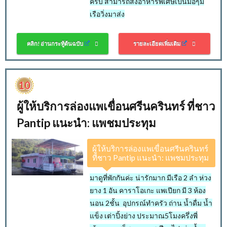
ครับ สามารถสั่งอาหารพิเศษเป็นมื้อๆมี
เรือวิ่งมาส่ง
คลิก! อ่านกระทู้ต้นฉบับ
รายละเอียดเพิ่มเติม
ผู้ให้บริการล่องแพเขื่อนศรีนครินทร์ ที่ชาว
Pantip แนะนำ: แพชมประทุม
ผู้ให้บริการล่องแพเขื่อนศรีนครินทร์
ที่ชาว Pantip แนะนำ: แพชมประทุม
มาดูที่พักกันค่ะ น่ารักมาก มีเรือ 2 ลำ ห่วง
ยาง 1 อัน คาราโอเกะ แพเปียก มี 3 ห้อง
นอน 2ชั้น อุปกรณ์ทำครัว ถ่าน น้ำดื่ม น้ำ
แข็ง เต่าปิ้งย่าง ประมาณ5โมงครึ่งพี่