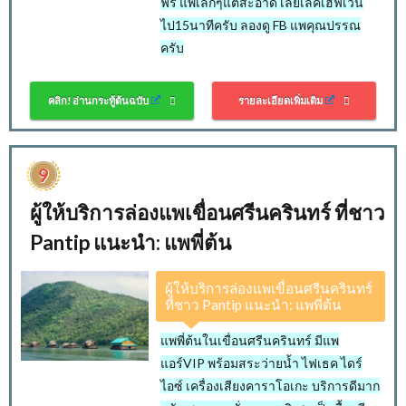
ฟรี แพเล็กๆแต่สะอาด เลยเลคเฮฟเว่น
ไป15นาทีครับ ลองดู FB แพคุณปรรณ
ครับ
คลิก! อ่านกระทู้ต้นฉบับ
รายละเอียดเพิ่มเติม
ผู้ให้บริการล่องแพเขื่อนศรีนครินทร์ ที่ชาว
Pantip แนะนำ: แพพี่ต้น
ผู้ให้บริการล่องแพเขื่อนศรีนครินทร์
ที่ชาว Pantip แนะนำ: แพพี่ต้น
แพพี่ต้นในเขื่อนศรีนครินทร์ มีแพ
แอร์VIP พร้อมสระว่ายน้ำ ไฟเธค ไดร์
ไอซ์ เครื่องเสียงคาราโอเกะ บริการดีมาก