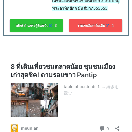
เจ้าของแพก็พาลากแพเปียกไปเล่นน้ำดู
พระอาทิตย์ตก มันส์มาก555555
คลิก! อ่านกระทู้ต้นฉบับ
รายละเอียดเพิ่มเติม