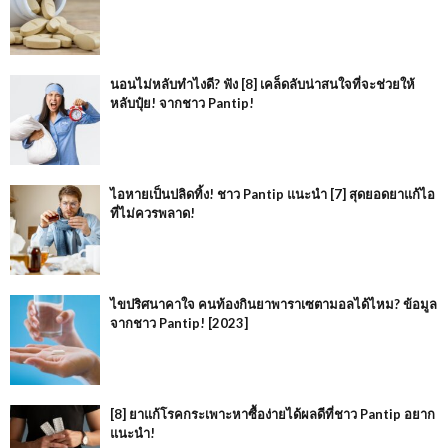
นอนไม่หลับทำไงดี? ฟัง [8] เคล็ดลับน่าสนใจที่จะช่วยให้
หลับปุ๋ย! จากชาว Pantip!
ไอหายเป็นปลิดทิ้ง! ชาว Pantip แนะนำ [7] สุดยอดยาแก้ไอ
ที่ไม่ควรพลาด!
ไขปริศนาคาใจ คนท้องกินยาพาราเซตามอลได้ไหม? ข้อมูล
จากชาว Pantip! [2023]
[8] ยาแก้โรคกระเพาะหาซื้อง่ายได้ผลดีที่ชาว Pantip อยาก
แนะนำ!