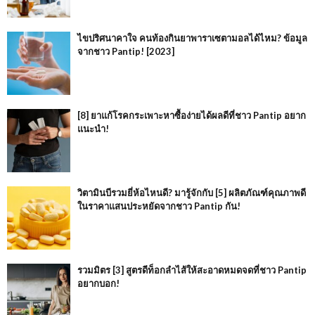
ไขปริศนาคาใจ คนท้องกินยาพาราเซตามอลได้ไหม? ข้อมูล
จากชาว Pantip! [2023]
[8] ยาแก้โรคกระเพาะหาซื้อง่ายได้ผลดีที่ชาว Pantip อยาก
แนะนำ!
วิตามินบีรวมยี่ห้อไหนดี? มารู้จักกับ [5] ผลิตภัณฑ์คุณภาพดี
ในราคาแสนประหยัดจากชาว Pantip กัน!
รวมมิตร [3] สูตรดีท็อกลำไส้ให้สะอาดหมดจดที่ชาว Pantip
อยากบอก!