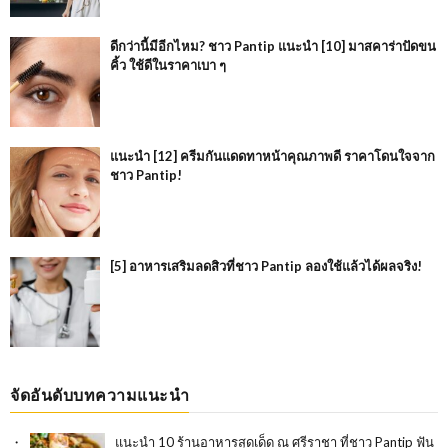
ดีกว่านี้มีอีกไหม? ชาว Pantip แนะนำ [10] มาสคาร่าปัดขน
คิ้ว ใช้ดีในราคาเบา ๆ
แนะนำ [12] ครีมกันแดดทาหน้าคุณภาพดี ราคาโดนใจจาก
ชาว Pantip!
[5] อาหารเสริมลดสิวที่ชาว Pantip ลองใช้แล้วได้ผลจริง!
จัดอันดับบทความแนะนำ
แนะนำ 10 ร้านอาหารสุดเด็ด ณ ศรีราชา ที่ชาว Pantip ฟัน