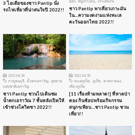
ออก
,
หมู่เกาะมัน
,
เกาะมันใน
3 ไอเดียของชาว Pantip นั่ง
ชาว Pantip พาเที่ยวเกาะมัน
รถไฟเที่ยวที่น่าสนใจปี 2022!!
ใน…ความงดงามแห่งทะเล
ตะวันออกไทย 2022!!
2022.04.30
2022.04.30
กาญจนบุรี
,
น้ำตกเอราวัญ
,
อุทยาน
ทะเลภูเก็ต
,
ภูเก็ต
,
หาดป่าตอง
,
แห่งชาติเอราวัญ
เที่ยวภูเก็ต
ชาว Pantip ชวนไปเดินชม
[11 เรื่องห้ามพลาด!] ที่หาดป่า
น้ำตกเอราวัณ 7 ชั้นหลังเปิดให้
ตอง กินช้อปพร้อมกิจกรรม
เข้าช่วงโควิดซา 2022!!
สนุกๆเพียบ…ชาว Pantip ชวน
เที่ยว!!