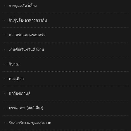
การดูแลสัตว์เลี้ยง
กินจุ๊บจิ๊บ-อาหารการกิน
ความรักและครอบครัว
งานคือเงิน-เงินคืองาน
จิปาถะ
ท่องเที่ยว
นักร้องเกาหลี
บรรดาทาส(สัตว์เลี้ยง)
รักสวยรักงาม-ดูแลสุขภาพ