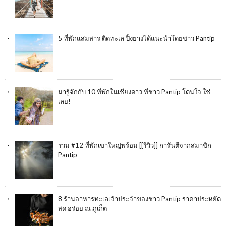
5 ที่พักแสมสาร ติดทะเล ปิ้งย่างได้แนะนำโดยชาว Pantip
มารู้จักกับ 10 ที่พักในเชียงดาว ที่ชาว Pantip โดนใจ ใช่
เลย!
รวม #12 ที่พักเขาใหญ่พร้อม [[รีวิว]] การันตีจากสมาชิก
Pantip
8 ร้านอาหารทะเลเจ้าประจำของชาว Pantip ราคาประหยัด
สด อร่อย ณ ภูเก็ต