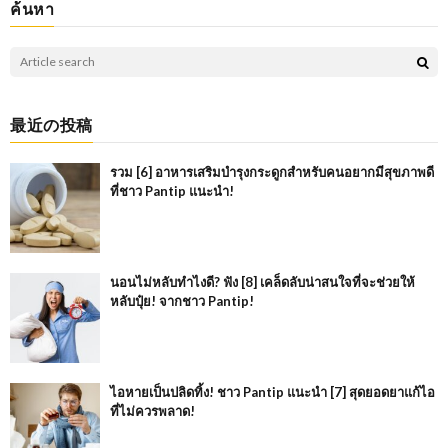
ค้นหา
最近の投稿
รวม [6] อาหารเสริมบำรุงกระดูกสำหรับคนอยากมีสุขภาพดี
ที่ชาว Pantip แนะนำ!
นอนไม่หลับทำไงดี? ฟัง [8] เคล็ดลับน่าสนใจที่จะช่วยให้
หลับปุ๋ย! จากชาว Pantip!
ไอหายเป็นปลิดทิ้ง! ชาว Pantip แนะนำ [7] สุดยอดยาแก้ไอ
ที่ไม่ควรพลาด!