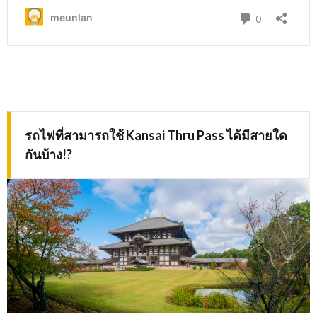
รถไฟที่สามารถใช้
Kansai Thru Pass
ได้มีสายใด
กันบ้าง
!?