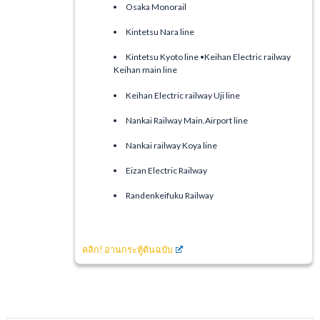
Osaka Monorail
Kintetsu Nara line
Kintetsu Kyoto line •Keihan Electric railway
Keihan main line
Keihan Electric railway Uji line
Nankai Railway Main.Airport line
Nankai railway Koya line
Eizan Electric Railway
Randenkeifuku Railway
คลิก! อ่านกระทู้ต้นฉบับ