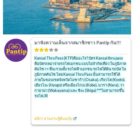
มาฟังความเห็นจากสมาชิกชาว Pantip กัน!!!
Kansai Thru Pass (KTP)คืออะไร? บัตร Kansai thru pass
คือบัตรเหมาจ่ายรถไฟเอกชน แบบไม่จำกัดเที่ยว ในภูมิภาค
คันไซ >> ที่จะรวมทั้ง รถไฟฟ้าเอกชน รถไฟใต้ดิน รถบัส ใน
ภูมิภาคคันไซ โดย Kansai Thru Pass นั้นสามารถใช้ได้
ภายในขอบเขตจังหวัดโอซาก้า (Osaka), เกียวโต (Kyoto),
เฮียวโงะ (Hyogo) หรือเมืองโกเบ (Kobe), นารา (Nara), วา
กายาม่า (Wakayama) และ ชิงะ (Shiga) ***ไม่สามารถขึ้น
รถไฟ JR
คลิก! อ่านกระทู้ต้นฉบับ