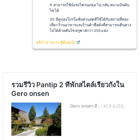
สามารถใช้นั่งรถไฟ Nankai ไป-กลับ สนามบินคัน
ไซ ได้
มีคูปองโปรโมชั่นส่วนลดทีใช้ได้กับสถานที่ท่อง
เที่ยว ร้านอาหารและร้านค้าชื่อดังที่สามารถเดินทาง
ไปได้ด้วยคันไซ ทรูพาสกว่า 350 แห่ง
คลิก! อ่านกระทู้ต้นฉบับ