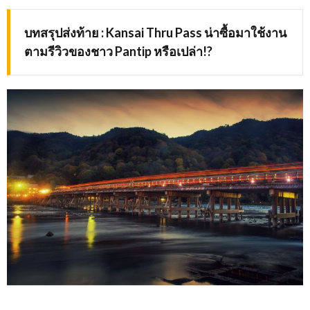
บทสรุปส่งท้าย
: Kansai Thru Pass
น่าซื้อมาใช้งาน
ตามรีวิวของชาว
Pantip
หรือเปล่า
!?