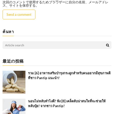
次回のコメントで使用するためブラウザーに自分の名前、メールアドレ
ス、サイトを保存する。
ค้นหา
最近の投稿
รวม [6] อาหารเสริมบำรุงกระดูกสำหรับคนอยากมีสุขภาพดี
ที่ชาว Pantip แนะนำ!
นอนไม่หลับทำไงดี? ฟัง [8] เคล็ดลับน่าสนใจที่จะช่วยให้
หลับปุ๋ย! จากชาว Pantip!