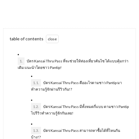
table of contents
1.
บัตร Kansai Thru Pass ที่จะช่วยให้ท่องเที่ยวคันไซ ได้แบบคุ้มกว่า
เดิม แนะนำโดยชาว Pantip!
1.1.
บัตร Kansai Thru Pass คืออะไรตามชาว Pantip มา
ทำความรู้จักผ่านรีวิวกัน!?
1.2.
บัตร Kansai Thru Pass มีทั้งหมดกี่แบบ ตามชาว Pantip
ไปรีวิวทำความรู้จักกันเลย!
1.3.
บัตร Kansai Thru Pass สามารถหาซื้อได้ที่ไหนกัน
บ้าง!?