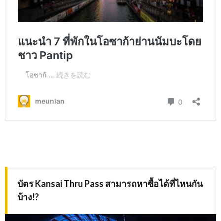
บัตร
Kansai Thru Pass
สามารถหาซื้อได้ที่ไหนกัน
บ้าง
!?