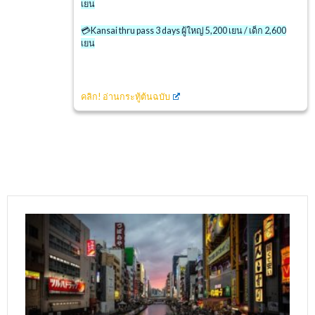
เยน
💳Kansai thru pass 3 days ผู้ใหญ่ 5,200 เยน / เด็ก 2,600
เยน
คลิก! อ่านกระทู้ต้นฉบับ