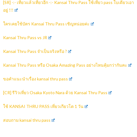
[SR] -:- เที่ยวแล้วเที่ยวอีก -:- Kansai Thru Pass ใช้เที่ยว pass ใบเดียวเอา
อยู่ !!!
ใครเคยใช้บัตร Kansai Thru Pass เชิญหน่อยค่ะ
Kansai Thru Pass vs JR
Kansai Thru Pass จำเป็นจริงหรือ ?
Kansai Thru Pass หรือ Osaka Amazing Pass อย่างไหนคุ้มกว่ากันคะ
ขอคำแนะนำเรื่อง kansai thru pass
[CR] รีวิวเที่ยว Osaka Kyoto Nara ด้วย Kansai Thru Pass
ใช้ KANSAI THRU PASS เที่ยวเกียวโต 1 วัน
สอบถาม kansai thru pass