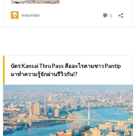
บัตร
Kansai Thru Pass
คืออะไรตามชาว
Pantip
มาทำความรู้จักผ่านรีวิวกัน
!?