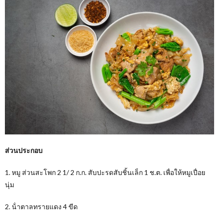
ส่วนประกอบ
1. หมู ส่วนสะโพก 2 1/ 2 ก.ก. สับปะรดสับชิ้นเล็ก 1 ช.ต. เพื่อให้หมูเปื่อย
นุ่ม
2. น้ําตาลทรายแดง 4 ขีด