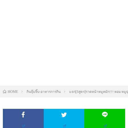
กินจุ๊บจิ๊บ-อาหารการกิน
แจก[5สูตร]ราดหน้าหมูหมัก!!! หอม หมูนุ
HOME