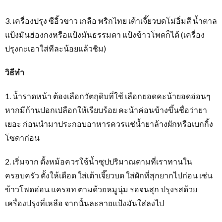
3. เครื่องปรุง ซีอิ้วขาว เกลือ พริกไทย เต้าเจี๊ยวบดโม่อิ่มสี น้ำตาล
แป้งมันฮ่องกงหรือแป้งมันธรรมดา แป้งข้าวโพดก็ได้ (เครื่อง
ปรุงกะเอาใส่ทีละน้อยแล้วชิม)
วิธีทำ
1. น้ำราดหน้า ต้องเลือกวัตถุดิบที่ใช้ เลือกยอดคะน้ายอดอ่อนๆ
หากมีก้านปอกเปลือกให้เรียบร้อย คะน้าค่อนข้างขึ้นชื่อว่ายา
เยอะ ก่อนนำมาประกอบอาหารควรแช่น้ำยาล้างผักหรือเบกกิ้ง
โซดาก่อน
2. เริ่มจาก ตั้งหม้อควรใช้น้ำซุปปริมาณตามที่เราทานใน
ครอบครัว ตั้งให้เดือด ใส่เต้าเจี๊ยวบด ใส่ผักที่สุกยากไปก่อน เช่น
ข้าวโพดอ่อน แครอท ตามด้วยหมูนุ่ม รอจนสุก ปรุงรสด้วย
เครื่องปรุงที่เหลือ จากนั้นละลายแป้งมันใส่ลงไป