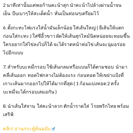
2 นาทีเท่านั้นแค่พอก้านคะน้าสุก นำคะน้าไปล้างผ่านน้ำจน
เย็น บีบเบาๆให้สะเด็ดน้ำ หั่นเป็นท่อนๆเตรียมไว้
6. ตั้งกะทะไฟแรงใส่น้ำมันเล็กน้อย ใส่เส้นใหญ่ ( ยีเส้นให้แตก
ก่อนใส่กะทะ ) ใส่ซีอิ้วขาว ผัดให้เส้นสุกไหม้นิดหน่อยจะหอมขึ้น
ใครอยากใส่ไข่ลงไปก็ได้ จะได้ราดหน้าห่อไข่ เส้นจะนุ่มอร่อย
ไปอีกแบบ
7. สำหรับบะหมี่กรอบ ใช้เส้นกลมหรือแบนก็ได้ตามชอบ นำมา
คลี่เส้นออก ทอดไฟกลางไม่ต้องแรง ก่อนทอด ให้เขย่าแป้งที่
เกาะเส้นมากออกไปให้ได้มากที่สุด ( 1 ก้อนแบ่งทอด 2 ครั้ง
บะหมี่จะได้กรอบเสมอกัน )
8. นำเส้นใส่จาน ใส่คะน้าลวก ตักน้ำราดใส่ โรยพริกไทย พร้อม
เสริฟ์
คลิก! อ่านกระทู้ต้นฉบับ