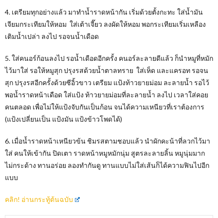
4. เตรียมทุกอย่างแล้ว มาทำน้ำราดหน้ากัน เริ่มด้วยตั้งกะทะ ใส่น้ำมัน
เจียมกระเทียมให้หอม ใส่เต้าเจี๊ยว ลงผัดให้หอม พอกระเทียมเริ่มเหลือง
เติมน้ำเปล่า ลงไป รอจนน้ำเดือด
5. ใส่คนอร์ก้อนลงไป รอน้ำเดือดอีกครั้ง คนอร์ละลายดีแล้ว ก็นำหมูที่หมัก
ไว้มาใส่ รอให้หมูสุก ปรุงรสด้วยน้ำตาลทราย ใส่เห็ด และแครอท รอจน
สุก ปรุงรสอีกครั้งด้วยซีอิ้วขาว เตรียม แป้งท้าวยายม่อม ละลายน้ำ รอไว้
พอน้ำราดหน้าเดือด ใส่แป้ง ท้าวยายม่อมที่ละลายน้ำ ลงไป เวลาใส่คอย
คนตลอด เพื่อไม่ให้แป้งจับกันเป็นก้อน จนได้ความเหนียวที่เราต้องการ
(แป้งเปลี่ยนเป็น แป้งมัน แป้งข้าวโพดได้)
6. เมื่อน้ำราดหน้าเหนียวข้น ชิมรสตามชอบแล้ว นำผักคะน้าที่ลวกไว้มา
ใส่ คนให้เข้ากัน ปิดเตา ราดหน้าหมูหมักนุ่ม สูตรละลายลิ้น หมูนุ่มมาก
ไม่กระด้าง ทานอร่อย ลองทำกันดู ทานแบบไม่ใส่เส้นก็ได้ความฟินไปอีก
แบบ
คลิก! อ่านกระทู้ต้นฉบับ