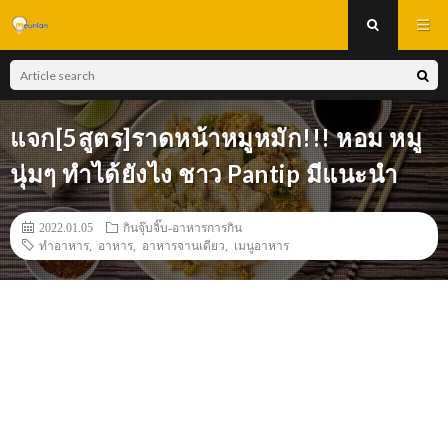
แจก[5สูตร]ราดหน้าหมูหมัก!!! หอม หมู
นุ่มๆ ทำได้ยังไง ชาว Pantip มีแนะนำ
2022.01.05
กินจุ๊บจิ๊บ-อาหารการกิน
ทำอาหาร
,
อาหาร
,
อาหารจานเดียว
,
เมนูอาหาร