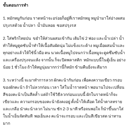
ขั้นตอนการทำ
1. หมักหมูกันก่อน ราดหน้าจะอร่อยก็อยู่ที่เราหมักหมู หมูนำมาใส่อ่างผสม
ปรุงรสด้วย น้ำปลา น้ำมันหอย ซอสปรุงรส
2. ใส่พริกไทยป่น ขยำให้ส่วนผสมเข้ากัน เติมไข่ 2 ฟอง และน้ำเปล่า น้ำ
ทำให้หมูดูดซับน้ำทำให้เนื้อสัมผัดนุ่ม ไม่แข็งแระด้าง หมูเมื่อผสมน้ำและ
ทุกอย่างแล้วให้ใช้นิ้วมือ คน นวดเนื้อหมูไปจนกว่าเนื้อหมูจะดูดซึมซับน้ำ
และเครื่องปรุงจนแห้ง จากนั้น ก็จะปิดพลาสติก หมักแบบนี้ในตู้เย็น อย่าง
น้อย 1 ชั่วโมง ถ้าให้หมูนุ่มมากกว่านี้ก็หมัก ข้ามคืนยิ่งจะดีมาก
3. ระหว่างนี้ จะมาทำการลวก ผักคะน้ากันก่อน เพื่อคงความเขียว กรอบ
ของผักคะน้า ถ้าไม่ลวกก่อน เวลา ใส่ในน้ำราดหน้า พอนานไปจะเปลี่ยน
สีของคะน้าเป็นสีคล้ำ แต่ถ้าใช้วิธีลวกก่อนแบบนี้ ผักในราดหน้าก็จะ
เขียวและ ความกรอบของคะน้ายังคงอยู่ ตั้งน้ำให้เดือด ใส่น้ำตาลทราย
และเกลือ นำคะน้าลวก ไม่นาน ซัก 2-3 นาที หรือจนพอใจ ก็นำขึ้นมาใส่
ในน้ำเย็นจัดทันที พอเย็นลง คะน้าจะกรอบ และเป็นสีเขียวสด น่าทาน
มาก