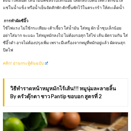
ตั้งน้ำให้เดือด ใส่น้ำมันพืชลงไปเล็กน้อย ใส่ผักลงไปคนให้ทั่ว ตักขึ้นใส่
แช่ในน้ำแข็ง หรือน้ำเย็นจัดสักพัก ตักขึ้นพักไว้ในตระกร้า ให้สะเด็ดน้ำ
การทำผัดซีอิ๊ว
ใช้ไฟแรง ไม่ใช้กระเทียม-เต้าเจี้ยว ใส่น้ำมัน ใส่หมู ผัก น้ำซุบเล็กน้อย
อย่าใส่มาก จะแฉะ ใส่หมูหมักลงไป ไม่ต้องรอสุก ใส่ไข่ เส้น ผัดรวมกัน ใส่
ซีอิ๊วดำ อาจไม่ต้องปรุงเพิ่ม เพราะมีเครื่องจากหมูที่หมักอยู่แล้ว ผัดจนสุก
ปิดไฟ
คลิก! อ่านกระทู้ต้นฉบับ
วิธีทำราดหน้าหมูหมักไร้เส้น!!! หมูนุ่มละลายลิ้น
By ครัวตุ๊กตา ชาว Pantip ขอบอก สูตรที่ 2