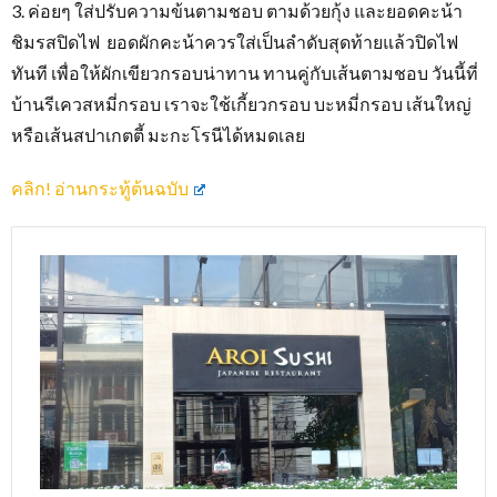
3. ค่อยๆ ใส่ปรับความข้นตามชอบ ตามด้วยกุ้ง และยอดคะน้า
ชิมรสปิดไฟ ยอดผักคะน้าควรใส่เป็นลำดับสุดท้ายแล้วปิดไฟ
ทันที เพื่อให้ผักเขียวกรอบน่าทาน ทานคู่กับเส้นตามชอบ วันนี้ที่
บ้านรีเควสหมี่กรอบ เราจะใช้เกี้ยวกรอบ บะหมี่กรอบ เส้นใหญ่
หรือเส้นสปาเกตตี้ มะกะโรนีได้หมดเลย
คลิก! อ่านกระทู้ต้นฉบับ