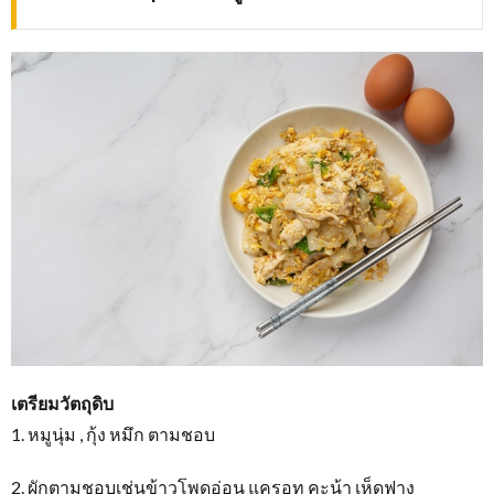
เตรียมวัตถุดิบ
1. หมูนุ่ม , กุ้ง หมึก ตามชอบ
2. ผักตามชอบเช่นข้าวโพดอ่อน แครอท คะน้า เห็ดฟาง