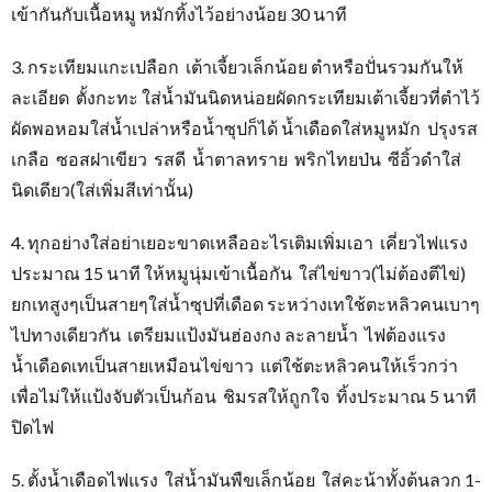
เข้ากันกับเนื้อหมู หมักทิ้งไว้อย่างน้อย 30 นาที
3. กระเทียมแกะเปลือก เต้าเจี้ยวเล็กน้อย ตำหรือปั่นรวมกันให้
ละเอียด ตั้งกะทะ ใส่น้ำมันนิดหน่อยผัดกระเทียมเต้าเจี้ยวที่ตำไว้
ผัดพอหอมใส่น้ำเปล่าหรือน้ำซุปก็ได้ น้ำเดือดใส่หมูหมัก ปรุงรส
เกลือ ซอสฝาเขียว รสดี น้ำตาลทราย พริกไทยป่น ซีอิ้วดำใส่
นิดเดียว(ใส่เพิ่มสีเท่านั้น)
4. ทุกอย่างใส่อย่าเยอะขาดเหลืออะไรเติมเพิ่มเอา เคี่ยวไฟแรง
ประมาณ 15 นาที ให้หมูนุ่มเข้าเนื้อกัน ใส่ไข่ขาว(ไม่ต้องตีไข่)
ยกเทสูงๆเป็นสายๆใส่น้ำซุปที่เดือด ระหว่างเทใช้ตะหลิวคนเบาๆ
ไปทางเดียวกัน เตรียมแป้งมันฮ่องกง ละลายน้ำ ไฟต้องแรง
น้ำเดือดเทเป็นสายเหมือนไข่ขาว แต่ใช้ตะหลิวคนให้เร็วกว่า
เพื่อไม่ให้แป้งจับตัวเป็นก้อน ชิมรสให้ถูกใจ ทิ้งประมาณ 5 นาที
ปิดไฟ
5. ตั้งน้ำเดือดไฟแรง ใส่น้ำมันพืขเล็กน้อย ใส่คะน้าทั้งต้นลวก 1-