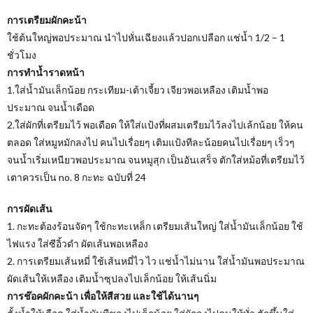
การเตรียมผักคะน้า
ใช้ต้นใหญ่พอประมาณ นำไปหั่นเฉียงแล้วปอกเปลือก แช่น้ำ 1/2 – 1
ชั่วโมง
การทำน้ำราดหน้า
1.ใส่น้ำมันเล็กน้อย กระเทียม-เต้าเจี้ยว เจียวพอเหลือง เติมน้ำพอ
ประมาณ จนน้ำเดือด
2.ใส่ผักที่เตรียมไว้ พอเดือด ให้ใส่แป้งที่ผสมเตรียมไว้ลงไปเล้กน้อย ให้คน
ตลอด ใส่หมูหมักลงไป คนไปเรื่อยๆ เติมแป้งทีละน้อยคนไปเรื่อยๆ เร็วๆ
จนน้ำเริ่มเหนียวพอประมาณ จนหมูสุก เป็นอันเสร็จ ตักใส่หม้อที่เตรียมไว้
เตาควรเป็น no. 8 กะทะ ฉบับที่ 24
การผัดเส้น
1. กะทะต้องร้อนจัดๆ ใช้กะทะเหล็ก เตรียมเส้นใหญ่ ใส่น้ำมันเล็กน้อย ใช้
ไฟแรง ใส่ซีอิ้วดำ ผัดเส้นพอเหลือง
2. การเตรียมเส้นหมี่ ใช้เส้นหมี่ไว ไว แช่น้ำไม่นาน ใส่น้ำมันพอประมาณ
ผัดเส้นให้เหลือง เติมน้ำซุปลงไปเล็กน้อย ให้เส้นนิ่ม
การช๊อคผักคะน้า เพื่อให้สีสวย และใช้ได้นานๆ