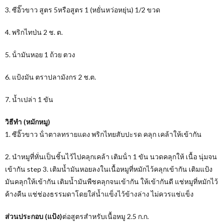
3. ซีอิ๊วขาว สูตร 5หรือสูตร 1 (หยั่นหว่อหยุ่น) 1/2 ขวด
4. พริกไทป่น 2 ช. ต.
5. น้ํามันหอย 1 ถ้วย ตวง
6. แป้งมัน ตราปลามังกร 2 ช.ต.
7. น้ำเปล่า 1 ขัน
วิธีทํา (หมักหมู)
1. ซีอิ๊วขาว น้ําตาลทรายแดง พริกไทยสับปะรด คลุก เคล้าให้เข้ากัน
2. นําหมูที่หั่นเป็นชิ้นไว้ไปคลุกเคล้า เติมน้ํา 1 ขัน นวดคลุกให้ เนื้อ นุ่มจน
เข้ากัน step 3. เติมน้ำมันหอยลงในเนื้อหมูที่หมักไว้คลุกเข้ากัน เติมแป้ง
มันคลุกให้เข้ากัน เติมน้ำมันพืชคลุกจนเข้ากัน ให้เข้ากันดี แช่หมูที่หมักไว้
ค้างคืน แช่ช่องธรรมดาโดยใส่น้ำแข็งไว้ข้างล่าง ไม่ควรแช่แข็ง
ส่วนประกอบ (แป้ง)
ต่อสูตรสําหรับเนื้อหมู 2.5 ก.ก.