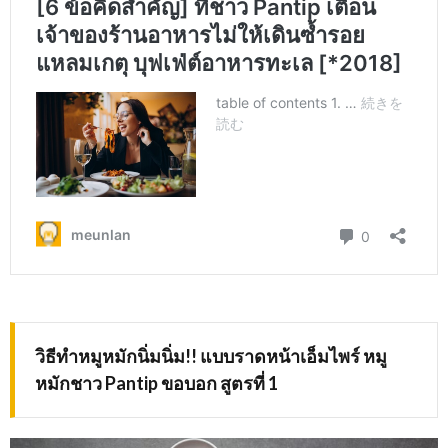
วิธีทำหมูหมักนิ่มนิ่ม!! แบบราดหน้าเอ็มไพร์ หมู
หมักชาว Pantip ขอบอก สูตรที่ 1