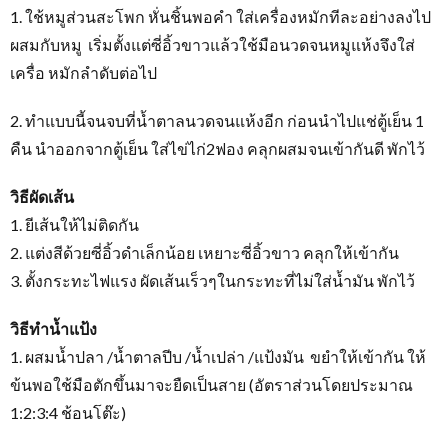
1. ใช้หมูส่วนสะโพก หั่นชิ้นพอคำ ใส่เครื่องหมักทีละอย่างลงไป
ผสมกับหมู เริ่มตั้งแต่ซี่อิ้วขาวแล้วใช้มือนวดจนหมูแห้งจึงใส่
เครื่อ หมักลำดับต่อไป
2. ทำแบบนี้จนจบที่น้ำตาลนวดจนแห้งอีก ก่อนนำไปแช่ตู้เย็น 1
คืน นำออกจากตู้เย็น ใส่ไข่ไก่2ฟอง คลุกผสมจนเข้ากันดี พักไว้
วิธีผัดเส้น
1. ยีเส้นให้ไม่ติดกัน
2. แต่งสีด้วยซี่อิ้วดำเล็กน้อย เหยาะซี่อิ้วขาว คลุกให้เข้ากัน
3. ตั้งกระทะไฟแรง ผัดเส้นเร็วๆในกระทะที่ไม่ใส่น้ำมัน พักไว้
วิธีทำน้ำแป้ง
1. ผสมน้ำปลา /น้ำตาลปีบ /น้ำเปล่า /แป้งมัน ขยำให้เข้ากัน ให้
ข้นพอใช้มือตักขึ้นมาจะยืดเป็นสาย (อัตราส่วนโดยประมาณ
1:2:3:4 ช้อนโต๊ะ)