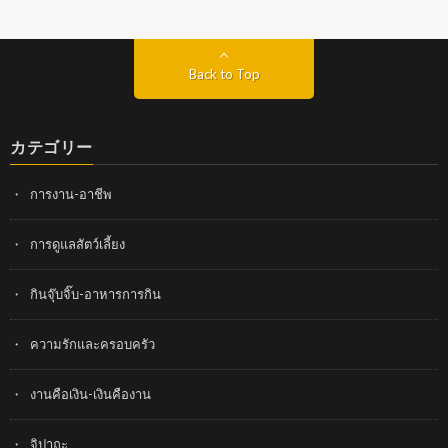
Back to Top
カテゴリー
การงาน-อาชีพ
การดูแลสัตว์เลี้ยง
กินจุ๊บจิ๊บ-อาหารการกิน
ความรักและครอบครัว
งานคือเงิน-เงินคืองาน
จิปาถะ