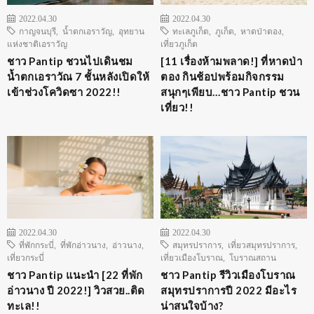
2022.04.30
2022.04.30
กาญจนบุรี
,
น้ำตกเอราวัญ
,
อุทยาน
ทะเลภูเก็ต
,
ภูเก็ต
,
หาดป่าตอง
,
แห่งชาติเอราวัญ
เที่ยวภูเก็ต
ชาว Pantip ชวนไปเดินชม
[11 เรื่องห้ามพลาด!] ที่หาดป่า
น้ำตกเอราวัณ 7 ชั้นหลังเปิดให้
ตอง กินช้อปพร้อมกิจกรรม
เข้าช่วงโควิดซา 2022!!
สนุกๆเพียบ…ชาว Pantip ชวน
เที่ยว!!
2022.04.30
2022.04.30
ที่พักกระบี่
,
ที่พักอ่าวนาง
,
อ่าวนาง
,
สมุทรปราการ
,
เที่ยวสมุทรปราการ
,
เที่ยวกระบี่
เที่ยวเมืองโบราณ
,
โบราณสถาน
ชาว Pantip แนะนำ [22 ที่พัก
ชาว Pantip รีวิวเมืองโบราณ
อ่าวนาง ปี 2022!] วิวสวย..ติด
สมุทรปราการปี 2022 มีอะไร
ทะเล!!
น่าสนใจบ้าง?