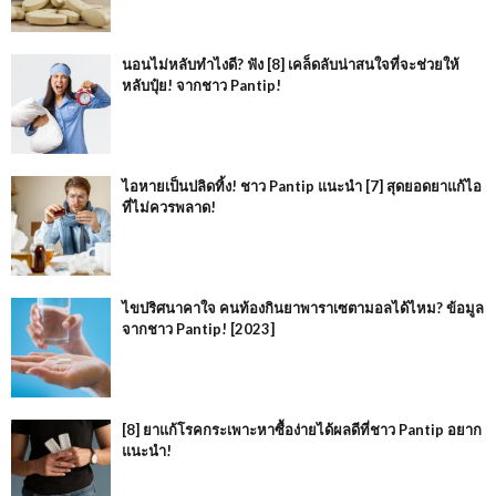
นอนไม่หลับทำไงดี? ฟัง [8] เคล็ดลับน่าสนใจที่จะช่วยให้
หลับปุ๋ย! จากชาว Pantip!
ไอหายเป็นปลิดทิ้ง! ชาว Pantip แนะนำ [7] สุดยอดยาแก้ไอ
ที่ไม่ควรพลาด!
ไขปริศนาคาใจ คนท้องกินยาพาราเซตามอลได้ไหม? ข้อมูล
จากชาว Pantip! [2023]
[8] ยาแก้โรคกระเพาะหาซื้อง่ายได้ผลดีที่ชาว Pantip อยาก
แนะนำ!