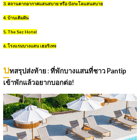
3. สถานตากอากาศแสนสบาย หรือ บังกะโลแสนสบาย
4. บ้านเติมฝัน
5. The Sez Hotel
6. โรงแรมบางแสน เฮอริเทจ
บ
ทสรุปส่งท้าย : ที่พักบางแสนที่ชาว Pantip
เข้าพักแล้วอยากบอกต่อ!