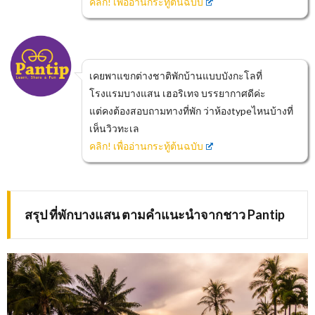
คลิก! เพื่ออ่านกระทู้ต้นฉบับ
เคยพาแขกต่างชาติพักบ้านแบบบังกะโลที่
โรงแรมบางแสน เฮอริเทจ บรรยากาศดีค่ะ
แต่คงต้องสอบถามทางที่พัก ว่าห้องtypeไหนบ้างที่
เห็นวิวทะเล
คลิก! เพื่ออ่านกระทู้ต้นฉบับ
สรุป ที่พักบางแสน ตามคำแนะนำจากชาว Pantip