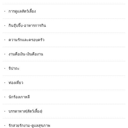
การดูแลสัตว์เลี้ยง
กินจุ๊บจิ๊บ-อาหารการกิน
ความรักและครอบครัว
งานคือเงิน-เงินคืองาน
จิปาถะ
ท่องเที่ยว
นักร้องเกาหลี
บรรดาทาส(สัตว์เลี้ยง)
รักสวยรักงาม-ดูแลสุขภาพ