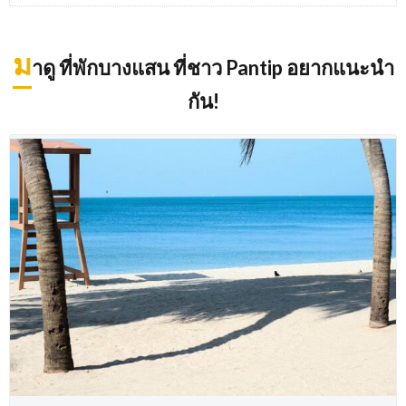
ม
าดู ที่พักบางแสน ที่ชาว Pantip อยากแนะนำ
กัน!