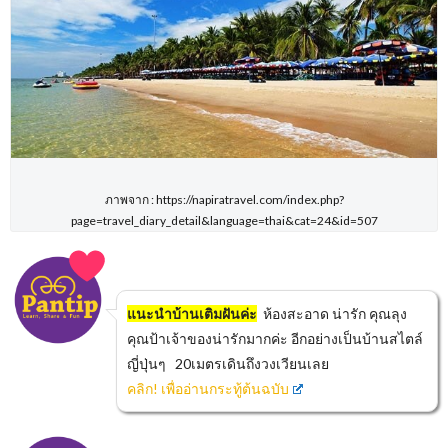
ภาพจาก : https://napiratravel.com/index.php?
page=travel_diary_detail&language=thai&cat=24&id=507
แนะนำบ้านเติมฝันค่ะ
ห้องสะอาด น่ารัก คุณลุง
คุณป้าเจ้าของน่ารักมากค่ะ อีกอย่างเป็นบ้านสไตล์
ญี่ปุ่นๆ 20เมตรเดินถึงวงเวียนเลย
คลิก! เพื่ออ่านกระทู้ต้นฉบับ