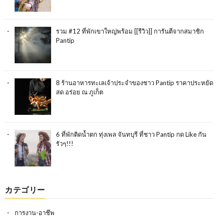
รวม #12 ที่พักเขาใหญ่พร้อม [[รีวิว]] การันตีจากสมาชิก
Pantip
8 ร้านอาหารทะเลเจ้าประจำของชาว Pantip ราคาประหยัด
สด อร่อย ณ ภูเก็ต
6 ที่พักติดน้ำตก ทุ่งเพล จันทบุรี ที่ชาว Pantip กด Like กัน
รัวๆ!!!
カテゴリー
การงาน-อาชีพ