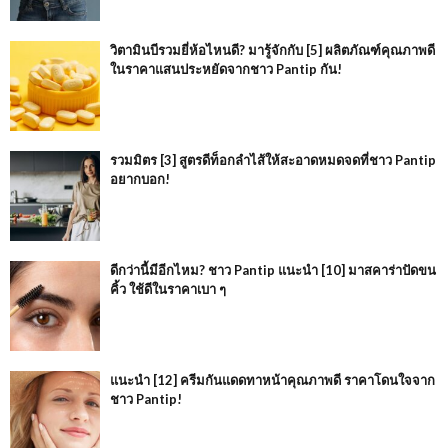
วิตามินบีรวมยี่ห้อไหนดี? มารู้จักกับ [5] ผลิตภัณฑ์คุณภาพดี
ในราคาแสนประหยัดจากชาว Pantip กัน!
รวมมิตร [3] สูตรดีท็อกลำไส้ให้สะอาดหมดจดที่ชาว Pantip
อยากบอก!
ดีกว่านี้มีอีกไหม? ชาว Pantip แนะนำ [10] มาสคาร่าปัดขน
คิ้ว ใช้ดีในราคาเบา ๆ
แนะนำ [12] ครีมกันแดดทาหน้าคุณภาพดี ราคาโดนใจจาก
ชาว Pantip!