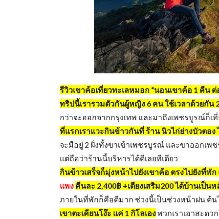
รีวิวเขาค้อเที่ยวทะเลหมอก “นอนเขาค้อ 1 คืน ต่อ
ทริปนี้เรารวมตัวกันผู้หญิง 6 คน ใช้เวลาด้วยกัน 2
กว่าจะออกจากกรุงเทพ และมาถึงเพชรบูรณ์ก็เที
ที่
แ
รกเราแวะกินข้าวกันที่ ร้าน นิวไก่ย่างบัวตอง ไ
จะมีอยู่ 2 ฝั่งทั้งขาเข้าเพชรบูรณ์ และขาออ
แต่ถือว่าร้านนี้บริหารได้ดีเลยทีเดียว
กินข้าวเสร็จก็มุ่งหน้าไปยังเขาค้อ ตรงไปยังที่พ
แพง
คืนละ 2,400฿ +เตียงเสริม200 ได้บ้านเป็น
ภายในที่พักก็คือดีมาก ช่วงนี้เป็นช่วงหน้าฝน ต้
เขาตะเคียนโง๊ะ แค่ 1 กิโลเอง
พวกเราเอาสะดวก เพร