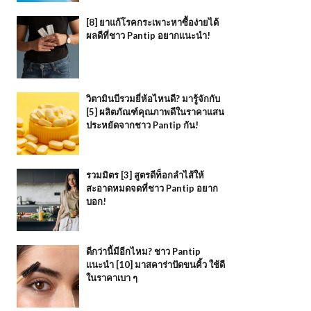
[8] ยาแก้โรคกระเพาะหาซื้อง่ายได้
ผลดีที่ชาว Pantip อยากแนะนำ!
วิตามินบีรวมยี่ห้อไหนดี? มารู้จักกับ
[5] ผลิตภัณฑ์คุณภาพดีในราคาแสน
ประหยัดจากชาว Pantip กัน!
รวมมิตร [3] สูตรดีท็อกลำไส้ให้
สะอาดหมดจดที่ชาว Pantip อยาก
บอก!
ดีกว่านี้มีอีกไหม? ชาว Pantip
แนะนำ [10] มาสคาร่าปัดขนคิ้ว ใช้ดี
ในราคาเบา ๆ