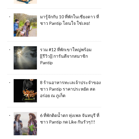
มารู้จักกับ 10 ที่พักในเชียงดาว ที่
ชาว Pantip โดนใจ ใช่เลย!
รวม #12 ที่พักเขาใหญ่พร้อม
[[รีวิว]] การันตีจากสมาชิก
Pantip
8 ร้านอาหารทะเลเจ้าประจำของ
ชาว Pantip ราคาประหยัด สด
อร่อย ณ ภูเก็ต
6 ที่พักติดน้ำตก ทุ่งเพล จันทบุรี ที่
ชาว Pantip กด Like กันรัวๆ!!!