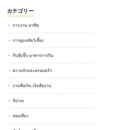
カテゴリー
การงาน-อาชีพ
การดูแลสัตว์เลี้ยง
กินจุ๊บจิ๊บ-อาหารการกิน
ความรักและครอบครัว
งานคือเงิน-เงินคืองาน
จิปาถะ
ท่องเที่ยว