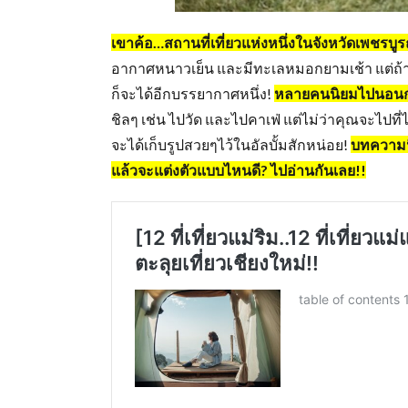
เขาค้อ…สถานที่เที่ยวแห่งหนึ่งในจังหวัดเพชรบูร
อากาศหนาวเย็น และมีทะเลหมอกยามเช้า แต่ถ้า
ก็จะได้อีกบรรยากาศหนึ่ง!
หลายคนนิยมไปนอนกางเ
ชิลๆ เช่น ไปวัด และไปคาเฟ่ แต่ไม่ว่าคุณจะไปที่
จะได้เก็บรูปสวยๆไว้ในอัลบั้มสักหน่อย!
บทความนี
แล้วจะแต่งตัวแบบไหนดี? ไปอ่านกันเลย!!