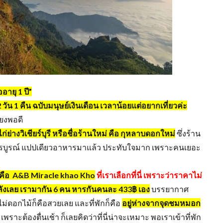
อายุ 1 ปี”
 วัน 1 คืน
ฉบับมนุษย์เงินเดือน เวลาน้อยแต่อยากเที่ยวค่ะ
่ยงพอดี
ก่ย่างวิเชียร์บุรี หรือชื่อร้านใหม่ คือ กุหลาบดอกใหม่
ซึ่งร้าน
กเพชรบูรณ์ แปปเดียวอาหารมาแล้ว ประทับใจมาก เพราะคนเยอะ
ัก คือ A&B Miracle khao Kho
ที่เราเลือกที่นี่ เพราะว่าราคาไม่
หลังเลย เรามากัน 6 คน หารกันคนละ 433฿ เอง
บรรยากาศ
นไม่ดอกไม้ก็คือสวยเลย และที่พักก็คือ
อยู่ห่างจากจุดชมหมอก
าะต้องตื่นเช้า ก็เลยคิดว่าที่นี่น่าจะเหมาะ พอเราเข้าที่พัก