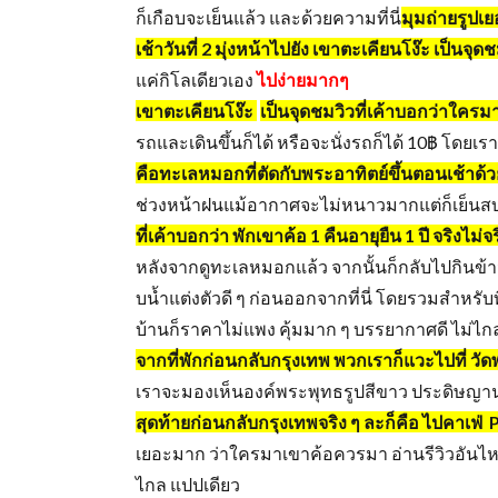
ก็เกือบจะเย็นแล้ว และด้วยความที่นี่
มุมถ่ายรูปเ
เช้าวันที่ 2 มุ่งหน้าไปยัง เขาตะเคียนโง๊ะ เป็นจ
แค่กิโลเดียวเอง
ไปง่ายมากๆ
เขาตะเคียนโง๊ะ
เป็นจุดชมวิวที่เค้าบอกว่าใค
รถและเดินขึ้นก็ได้ หรือจะนั่งรถก็ได้ 10฿ โ
คือทะเลหมอกที่ตัดกับพระอาทิตย์ขึ้นตอนเช้าด้ว
ช่วงหน้าฝนแม้อากาศจะไม่หนาวมากแต่ก็เย็นสบาย
ที่เค้าบอกว่า พักเขาค้อ 1 คืนอายุยืน 1 ปี จริงไม่จ
หลังจากดูทะเลหมอกแล้ว จากนั้นก็กลับไปกินข้าว
บนํ้าแต่งตัวดี ๆ ก่อนออกจากที่นี่ โดยรวมสำหรับท
บ้านก็ราคาไม่แพง คุ้มมาก ๆ บรรยากาศดี ไม่ไ
จากที่พักก่อนกลับกรุงเทพ พวกเราก็แวะไปที่ วั
เราจะมองเห็นองค์พระพุทธรูปสีขาว ประดิษญานเร
สุดท้ายก่อนกลับกรุงเทพจริง ๆ ละก็คือ ไปคาเฟ่
เยอะมาก ว่าใครมาเขาค้อควรมา อ่านรีวิวอันไหน
ไกล แปปเดียว