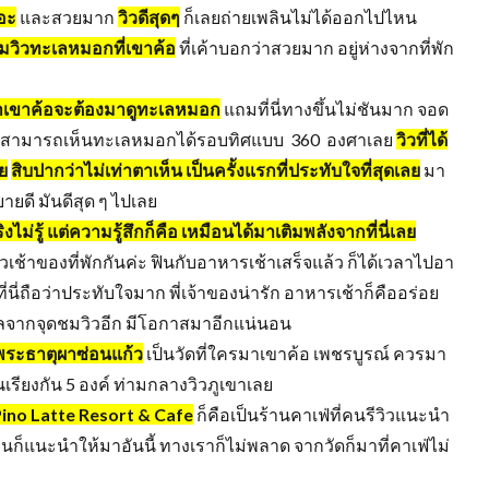
ยอะ
และสวยมาก
วิวดีสุดๆ
ก็เลยถ่ายเพลินไม่ได้ออกไปไหน
ุดชมวิวทะเลหมอกที่เขาค้อ
ที่เค้าบอกว่าสวยมาก อยู่ห่างจากที่พัก
รมาเขาค้อจะต้องมาดูทะเลหมอก
แถมที่นี่ทางขึ้นไม่ชันมาก จอด
ดยเราสามารถเห็นทะเลหมอกได้รอบทิศแบบ 360 องศาเลย
วิวที่ได้
ย
สิบปากว่าไม่เท่าตาเห็น เป็นครั้งแรกที่ประทับใจที่สุดเลย
มา
ดี มันดีสุด ๆ ไปเลย
ริงไม่รู้ แต่ความรู้สึกก็คือ เหมือนได้มาเติมพลังจากที่นี่เลย
เช้าของที่พักกันค่ะ ฟินกับอาหารเช้าเสร็จแล้ว ก็ได้เวลาไปอา
ี่นี่ถือว่าประทับใจมาก พี่เจ้าของน่ารัก อาหารเช้าก็คืออร่อย
กลจากจุดชมวิวอีก มีโอกาสมาอีกแน่นอน
ดพระธาตุผาซ่อนแก้ว
เป็นวัดที่ใครมาเขาค้อ เพชรบูรณ์ ควรมา
ียงกัน 5 องค์ ท่ามกลางวิวภูเขาเลย
 Pino Latte Resort & Cafe
ก็คือเป็นร้านคาเฟ่ที่คนรีวิวแนะนำ
ก็แนะนำให้มาอันนี้ ทางเราก็ไม่พลาด จากวัดก็มาที่คาเฟ่ไม่