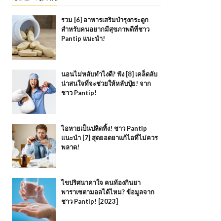
รวม [6] อาหารเสริมบำรุงกระดูก
สำหรับคนอยากมีสุขภาพดีที่ชาว
Pantip แนะนำ!
นอนไม่หลับทำไงดี? ฟัง [8] เคล็ดลับ
น่าสนใจที่จะช่วยให้หลับปุ๋ย! จาก
ชาว Pantip!
ไอหายเป็นปลิดทิ้ง! ชาว Pantip
แนะนำ [7] สุดยอดยาแก้ไอที่ไม่ควร
พลาด!
ไขปริศนาคาใจ คนท้องกินยา
พาราเซตามอลได้ไหม? ข้อมูลจาก
ชาว Pantip! [2023]