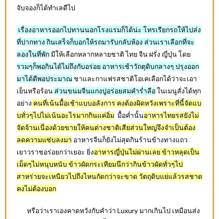
จับจองก็ได้ทำเลดีไป
เรื่องอาหารออกไปทานนอกโรงแรมก็ได้น่ะ โทรเรียกรถให้ไปส่ง
ที่ปากทาง กินเสร็จก็บอกให้รถมารับกลับห้อง ส่วนเราเลือกที่จะ
ลองในที่พัก
มีให้เลือกหลากหลายชาติ ไทย จีน ฝรั่ง ญี่ปุ่น โดย
รวมๆก็พอกินได้ไม่ถึงกับอร่อย อาหารเช้าวัถตุดิบกลางๆ ปรุงออก
มาได้ดีพอประมาณ
ชาและกาแฟรสชาติโอเคเลือกได้ว่าจะเอา
เย็นหรือร้อน
ส่วนขนมจีนแกงปูอร่อยสมคำร่ำลือ
ในเมนูสั่งได้ทุก
อย่าง
คนที่เน้นมื้อเช้าแบบอลังการ คงต้องผิดหวังเพราะที่นี้จัดแบ
บทั่วๆไปไม่เน้นอะไรมากกินแค่อิ่ม
มื้อค่ำนั้น
อาหารไทยรสยังไม่
จัดจ้านเนื่องด้วยขายให้คนต่างชาติเสียส่วนใหญ่จึงจำเป็นต้อง
ลดความแซ่บลงมา
อาหารจีนก็ยังไม่สุดกินร้านข้างทางแถว
เยาวราชอร่อยกว่าเยอะ ยิ่ง
อาหารญี่ปุ่นไม่ผ่านเลย ข้าวหลุดเป็น
เม็ดๆไม่หนุบหนับ ข้าวผัดกระเทียมนึกว่ากินข้าวผัดทั่วๆไป
สาหร่ายจะเหนียวไปถึงไหนกัดกว่าจะขาด วัตถุดิบแย่แล้วรสชาด
คงไม่ต้องบอก
หรือว่าเราเองคาดหวังกับคำว่า Luxury มากเกินไป เหมือนส่ง