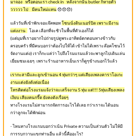
มาจอง หรือตอนเรา check in หลังจากนั้น butler ก็หายตัว
ววววว ไป มีคนใหม่แทน
😞😞😞)
แล้ววันที่เข้าพักเจอแจ๊คพอท
โซนนั่งดินเนอร์ปิด เพราะมีงาน
แต่งงาน
โอเค เลือกที่จะชิวในพื้นที่ตัวเองก็ได้
(แต่มุมที่เราอยากไปถ่ายรูปดูพระอาทิตย์ตกตอนทางข้าวกับ
ครอบครัว ที่มีคนบอกว่าต้องไปให้ได้ เข้าไม่ได้เพราะล๊อคโซนไว้
จัดงานแต่ง) เราก็กะแค่ว่า ไปถึงโรมแรมแล้วจะพาลูกไปเดินเล่น
เยี่ยมชมเฉยๆ เพราะร้านอาหารเย็นเราก็ดูๆข้างนอกไว้แล้ว
เรากะสามีและลูกเข้านอน 4 ทุ่มกว่าๆ แต่เสียงเพลงคาราโอเกะ
งานแต่งยังดังต่อเนื่อง
โทรติดต่อโรงแรมแจ้งว่าจะเสร็จงาน 5 ทุ่ม แต่!!! 5ทุ่มเสียงเพลง
เงียบ เสียงคนกรี๊ด ยังคงดังเรื่อยๆ
ทางโรงแรมไม่สามารถจัดการอะไรได้เลย กว่าเราจะได้นอน
กว่าลูกจะได้พักผ่อน
‪- ไหนทางโรงแรมบอกว่าเน้น Private ความเป็นส่วนตัว ไม่ให้มี
การรบกวานแขกท่านอื่น แล้วนี้คืออะไร?