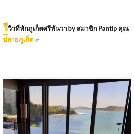
รี
วิวที่พักภูเก็ตศรีพันวา by สมาชิก Pantip คุณ
ปลายภูเก็ต