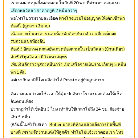
เราจองผ่านบุคกิ้งดอทคอม ในวันที่ 20 พ.ย.ที่ผ่านมา ตอนแรก
เลือกพลูวิลล่า ราคาอยู่ที่ 2 หมื่นกว่าๆ
พอโทรไปถามรายละเอียด
ทางโรงแรมไม่อนุญาตให้เด็กเข้าพัก
ห้องนี้ (ลูกสาว 3ขวบ)
เนื่องจากเป็นอาคาร และห้องพักติดๆกัน กลัวว่าเสียงเด็กจะ
รบกวนแขกห้องอื่น
ต้อง!!! อัพเกรด ตกลงอัพเกรดห้องตามนั้น เป็นวิลล่า (บ้านเดี่ยว)
ลักชัวรีพูลวิลลา มีวิวมหาสมุทร
เพิ่มเงินอีกราวๆสองหมื่นกว่า เบ็ดเสร็จจ่ายเงินร่วมเกือบๆ 5 หมื่น
พัก 1 คืน
แต่เรากับสามีก็โอเคถือว่าได้ Private อยู่กับลูกสบาย
คิดวางแผนว่าจะใช้เวลาให้คุ้ม ปกติทางโรงแรมจะต้องให้เช็ค
อินตอนเที่ยง
ปรากฎว่าให้เช็คอิน 3 โมง เท่ากับใช้เวลาไม่ถึง 24 ชม. ต้องจ่าย
เงิน 5 หมื่น
(#อันนี้ไม่ซีเรียสเท่า
Butler มาส่งที่ห้อง แล้วแจ้งการปิดพื้นที่
บางที่ เพราะจัดงานแต่งให้ลูกค้า ทำไมไม่แจ้งเราตอนเรา โทร