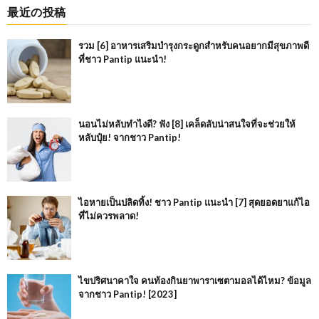
最近の投稿
รวม [6] อาหารเสริมบำรุงกระดูกสำหรับคนอยากมีสุขภาพดี
ที่ชาว Pantip แนะนำ!
นอนไม่หลับทำไงดี? ฟัง [8] เคล็ดลับน่าสนใจที่จะช่วยให้
หลับปุ๋ย! จากชาว Pantip!
ไอหายเป็นปลิดทิ้ง! ชาว Pantip แนะนำ [7] สุดยอดยาแก้ไอ
ที่ไม่ควรพลาด!
ไขปริศนาคาใจ คนท้องกินยาพาราเซตามอลได้ไหม? ข้อมูล
จากชาว Pantip! [2023]