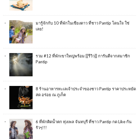
มารู้จักกับ 10 ที่พักในเชียงดาว ที่ชาว Pantip โดนใจ ใช่
เลย!
รวม #12 ที่พักเขาใหญ่พร้อม [[รีวิว]] การันตีจากสมาชิก
Pantip
8 ร้านอาหารทะเลเจ้าประจำของชาว Pantip ราคาประหยัด
สด อร่อย ณ ภูเก็ต
6 ที่พักติดน้ำตก ทุ่งเพล จันทบุรี ที่ชาว Pantip กด Like กัน
รัวๆ!!!