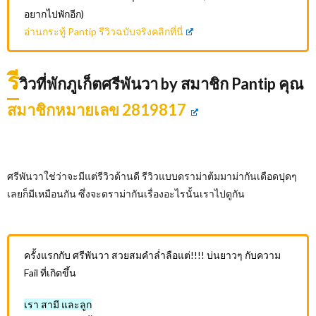
อยากไปพักอีก)
อ่านกระทู้ Pantip รีวิวฉบับจริงคลิกที่นี่
รี
วิวที่พักภูเก็ตศรีพันวา by สมาชิก Pantip คุณ
สมาชิกหมายเลข 2819817
ศรีพันวาใช่ว่าจะมีแต่รีวิวด้านดี รีวิวแบบดราม่าต้มมาม่ากันเดือดปุดๆ
เลยก็มีเหมือนกัน ซึ่งจะดราม่ากันเรื่องอะไรนั้นเราไปดูกัน
ครั้งแรกกับ ศรีพันวา สวยสมคำล่ำลือ
แต่!!!! บ่นยาวๆ กับความ
Fail ที่เกิดขึ้น
เรา สามี และลูก