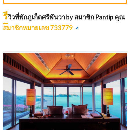
รี
วิวที่พักภูเก็ตศรีพันวา by สมาชิก Pantip คุณ
สมาชิกหมายเลข 733779