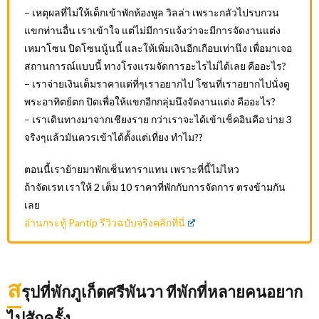
– เหตุผลที่ไม่ให้เด็กเข้าพักห้องพูล วิลล่า เพราะกลัวไปรบกวน
แขกท่านอื่น เราเข้าใจ แต่ไม่มีการแจ้งว่าจะมีการจัดงานแต่ง
เหมาโซน ปิดโซนนู้นนี้ และให้เพิ่มเงินอีกเกือบเท่านึง เพื่อมาเจอ
สถานการณ์แบบนี้ ทางโรงแรมจัดการอะไรไม่ได้เลย คืออะไร?
– เราจ่ายเงินเต็มราคาแต่ที่ๆเราอยากไป โซนที่เราอยากไปนั่งดู
พระอาทิตย์ตก ปิดเพื่อให้แขกอีกกลุ่มนึงจัดงานแต่ง คืออะไร?
– เราเดินทางมาจากเชียงราย กว่าเราจะได้เข้าเช็คอินคือ บ่าย 3
จริงๆแล้วมันควรเข้าได้ตั้งแต่เที่ยง ทำไม??
ตอนนี้เราย้ายมาพักเซ็นทาราแทน เพราะที่นี้ไม่ไหว
ถ้าจัดเรท เราให้ 2 เต็ม 10 ราคาที่พักกับการจัดการ ตรงข้ามกัน
เลย
อ่านกระทู้ Pantip รีวิวฉบับจริงคลิกที่นี่
ส
รุปที่พักภูเก็ตศรีพันวา ทีพักที่หลายคนอยาก
ไปสักครั้ง