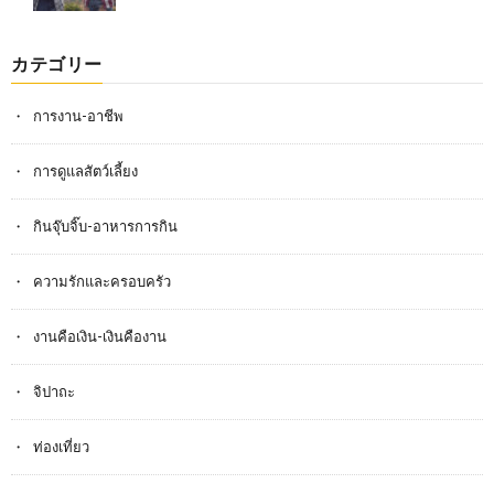
カテゴリー
การงาน-อาชีพ
การดูแลสัตว์เลี้ยง
กินจุ๊บจิ๊บ-อาหารการกิน
ความรักและครอบครัว
งานคือเงิน-เงินคืองาน
จิปาถะ
ท่องเที่ยว