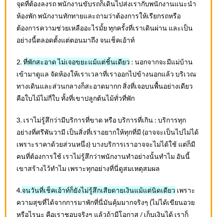
จุดที่ต้องลงรถ พนักงานขับรถก็เดินไปส่งเรากับพนักงานแนะนำ
ห้องพัก พนักงานทักทายและถามว่าต้องการให้เรียกรถหรือ
ต้องการความช่วยเหลืออะไรมั้ย ทุกครั้งที่เราเดินผ่าน และเป็น
อย่างนี้ตลอดตั้งแต่ตอนมาถึง จนเช็คเอ้าท์
2.
ที่พักสะอาด ไม่เจอขยะแม้แต่ชิ้นเดียว
: นอกจากจะมีแม่บ้าน
เข้ามาดูแล จัดห้องให้เราเวลาที่เราออกไปข้างนอกแล้ว บริเวณ
ทางเดินและส่วนกลางก็สะอาดมากก สิ่งที่เจอบนพื้นอย่างเดียว
คือใบไม้ไม่กี่ใบ ทั้งที่เขาปลูกต้นไม้ทั่วที่พัก
3. เราไม่รู้สึกว่ามีบริการที่ขาด หรือ บริการที่เกิน : บริการทุก
อย่างที่ศรีพันวามี เป็นสิ่งที่เราอยากให้ทุกที่มี (อาจจะเป็นไปไม่ได้
เพราะราคาด้วยส่วนหนึ่ง) บางบริการเราอาจจะไม่ได้ใช้ แต่ก็มี
คนที่ต้องการใช้ เราไม่รู้สึกว่าพนักงานทำอย่างนั้นทำไม อันนี้
เขาสร้างไว้ทำไม เพราะทุกอย่างที่นี่ดูสมเหตุสมผล
4.
จนวันที่เช็คเอ้าท์ก็ยังไม่รู้สึกเสียดายเงินแม้แต่นิดเดียว
เพราะ
ความสุขที่ได้จากการมาพักที่นี่มันคุ้มมากจริงๆ (ไม่ได้เขียนอวย
หรือไรนะ คือเราชอบจริงๆ แล้วถ้ามีโอกาส / เก็บเงินได้ เราก็