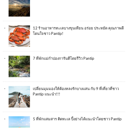
12 ร้านอาหารทะเลบางขุนเทียน อร่อย ประหยัด คุณภาพดี
โดนใจชาว Pantip!
7 ที่พักแม่กำปองการันตีโดยรีวิว Pantip
เปลี่ยนมุมมองให้ต้องหลงรักบางแสน กับ 9 ที่เที่ยวที่ชาว
Pantip แนะนำ!!!
5 ที่พักแสมสาร ติดทะเล ปิ้งย่างได้แนะนำโดยชาว Pantip