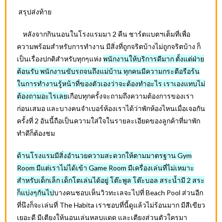
สรุปส่งท้าย
หลังจากกินนอนในโรงแรมมา 2 คืน ชาร์ตแบตฯเต็มที่เพื่อ
ความพร้อมสำหรับการทำงาน มีสิ่งที่ถูกจริตบ้างไม่ถูกจริตบ้าง ก็
เป็นเรื่องปกติสำหรับทุกๆแห่ง
พนักงานให้บริการดีมาก ตั้งแต่ฝ่าย
ต้อนรับ พนักงานขับรถจนถึงแม่บ้าน ทุกคนมีความกระตือรือร้น
ในการทำงานรู้หน้าที่ของตัวเองว่าจะต้องทำอะไร เราเองแทบไม่
ต้องถามอะไรเลย
เกือบทุกครั้งจะถามถึงความต้องการของเรา
ก่อนเสมอ และบางคนจำเบอร์ห้องเราได้ว่าพักห้องไหนเมื่อเจอกัน
ครั้งที่ 2 อันนี้ถือเป็นความใส่ใจในรายละเอียดของลูกค้าที่มาพัก
ทำดีก็ต้องชม
ด้านโรงแรมมีสิ่งอำนวยความสะดวกให้ตามมาตรฐาน Gym
Room มีแต่เราไม่ได้เข้า Game Room มีเครื่องเล่นที่ไม่เหมาะ
สำหรับเด็กเล็ก เด็กโตเล่นได้อยู่ โต๊ะพูล โต๊ะบอล สระน้ำมี 2 สระ
ก็แบ่งๆกันไป
บางคนชอบเห็นวิวทะเลจะไปที่ Beach Pool ส่วนอีก
ที่นึงก็จะเล่นที่ The Habita เราชอบที่นี้ดูแล้วไม่ร้อนมาก มีสีเขียว
เยอะดี มีเตียงให้นอนเล่นหลบแดด และเตียงส่วนตัวใครมา