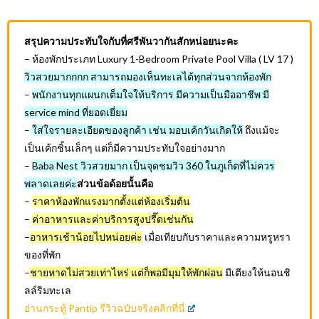
สรุปความประทับใจกับที่ศรีพันวากันสักหน่อยนะคะ
– ห้องพักประเภท Luxury 1-Bedroom Private Pool Villa ( LV 17 )
วิวสวยมากกกก สามารถมองเห็นทะเลได้ทุกส่วนจากห้องพัก
–
พนักงานทุกแผนกเต็มใจให้บริการ มีความเป็นมืออาชีพ มี
service mind ที่ยอดเยี่ยม
–
ใส่ใจรายละเอียดของลูกค้า เช่น มอบเค้กวันเกิดให้
ถึงแม้จะ
เป็นเค้กชิ้นเล็กๆ แต่ก็มีความประทับใจอย่างมาก
–
Baba Nest วิวสวยมาก เป็นจุดชมวิว 360 ในภูเก็ตที่ไม่ควร
พลาดเลยค่ะ
ส่วนข้อด้อยนั้นคือ
–
ราคาห้องพักแรงมากตั้งแต่ห้องเริ่มต้น
–
ค่าอาหารและค่าบริการสูงปรี๊ดเช่นกัน
–
อาหารเช้าน้อยไปหน่อยค่ะ
เมื่อเทียบกับราคาและความหรูหรา
ของที่พัก
–
ชายหาดไม่สวยเท่าไหร่ แต่ก็พอมีมุมให้พักผ่อน
มีเตียงให้นอนชิ
ลล์ริมทะเล
อ่านกระทู้ Pantip รีวิวฉบับจริงคลิกที่นี่