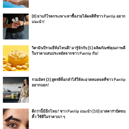
[8] ยาแก้โรคกระเพาะหาซื้อง่ายได้ผลดีที่ชาว Pantip อยาก
แนะนำ!
วิตามินบีรวมยี่ห้อไหนดี? มารู้จักกับ [5] ผลิตภัณฑ์คุณภาพดี
ในราคาแสนประหยัดจากชาว Pantip กัน!
รวมมิตร [3] สูตรดีท็อกลำไส้ให้สะอาดหมดจดที่ชาว Pantip
อยากบอก!
ดีกว่านี้มีอีกไหม? ชาว Pantip แนะนำ [10] มาสคาร่าปัดขน
คิ้ว ใช้ดีในราคาเบา ๆ