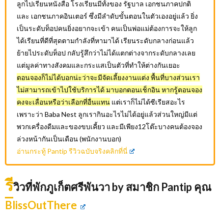
ลูกไปเรียนหนังสือ โรงเรียนมีทั้งของ รัฐบาล เอกชนภาคปกติ
และ เอกชนภาคอินเตอร์ ซึ่งมีลำดับขั้นตอนในตัวเองอยู่แล้ว ยิ่ง
เป็นระดับท็อปคนยิ่งอยากจะเข้า คนเป็นพ่อแม่ต้องการจะให้ลูก
ได้เรียนที่ดีที่สุดตามกำลังที่หามาได้ เรียนระดับกลางก่อนแล้ว
ย้ายไประดับท็อป กลับรู้สึกว่าไม่ได้แตกต่างจากระดับกลางเลย
แต่มูลค่าทางสังคมและกระแสเป็นตัวที่ทำให้ต่างกันเยอะ
ตอนจองก็ไม่ได้บอกน่ะว่าจะมีจัดเลี้ยงงานแต่ง พื้นที่บางส่วนเรา
ไม่สามารถเข้าไปใช้บริการได้ มาบอกตอนเช็กอิน หากรู้ตอนจอง
คงจะเลื่อนหรือว่าเลือกที่อื่นแทน
แต่เราก็ไม่ได้ซีเรียสอะไร
เพราะว่า Baba Nest ลูกเรากินอะไรไม่ได้อยู่แล้วส่วนใหญ่มีแต่
พวกเครื่องดืมและของขบเคี้ยว และมีเพียง12โต๊ะบางคนต้องจอง
ล่วงหน้ากันเป็นเดือน (พนักงานบอก)
อ่านกระทู้ Pantip รีวิวฉบับจริงคลิกที่นี่
รี
วิวที่พักภูเก็ตศรีพันวา by สมาชิก Pantip คุณ
BlissOutThere