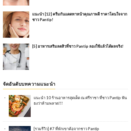
แนะนำ [12] ครีมกันแดดทาหน้าคุณภาพดี ราคาโดนใจจาก
ชาว Pantip!
[5] อาหารเสริมลดสิวที่ชาว Pantip ลองใช้แล้วได้ผลจริง!
จัดอันดับบทความแนะนำ
แนะนำ 10 ร้านอาหารสุดเด็ด ณ ศรีราชา ที่ชาว Pantip ฟัน
ธงว่าห้ามพลาด!!!
[รวมรีวิว] #7 ที่พักเขาค้อจากชาว Pantip