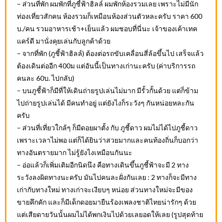
– ส่วนที่พัก ผมพักที่ภูชี้ฟ้าฮิลล์ ผมพักห้องรวมเลย เพราะไม่มีนัก
ท่องเที่ยวสักคน ห้องรวมก็เหมือนห้องส่วนตัวหละครับ ราคา 600
บ./คน รวมอาหารเช้า+เย็นแล้ว ผมชอบที่นี่นะ เจ้าของเค้าเทค
แคร์ดี มานั่งคุยเล่นกับลูกค้าด้วย
– จากที่พัก (ภูชี้ฟ้าฮิลล์) ต้องต่อรถขับเคลื่อนสี่ล้อขึ้นไป เสร็จแล้ว
ต้องเดินต่ออีก 400ม แต่อันนี้เป็นทางเก่านะครับ (ค่าบริการรถ
คนละ 60บ. ไปกลับ)
– บนภูชี้ฟ้าก็มีที่ให้เดินถ่ายรูปเล่นไม่มาก มีรั้วกั้นด้วย แต่ก็ข้าม
ไปถ่ายรูปเล่นได้ มีคนทำอยู่ แต่ยังไงก็ระวังๆ กันหน่อยหละกัน
ครับ
– ส่วนที่เที่ยวใกล้ๆ ก็มีดอยผาตั้ง กับ ภูชี้ดาว ผมไม่ได้ไปภูชี้ดาว
เพราะเวลาไม่พอ แต่ก็ได้ยินว่าสวยมากและคนท้องถิ่นก็บอกว่า
ทางอันตรายมาก ไม่รู้ยังไงเหมือนกันนะ
– อ่อแล้วก็เพิ่มเติมอีกนิดนึง คือทางเดินขึ้นภูชี้ฟ้าจะมี 2 ทาง
ระวังลงผิดทางนะครับ มันไปคนละฝั่งกันเลย : 2 ทางก็จะมีทาง
เก่ากับทางใหม่ ทางเก่าจะเงียบๆ หน่อย ส่วนทางใหม่จะมีของ
ขายคึกคัก และก็มีเด็กดอยมายืนร้องเพลงชาติไทยน่ารักๆ ด้วย
แต่เสียดายวันนั้นผมไม่ได้พกเงินไปด้วยเลยอดให้เลย (รูปสุดท้าย