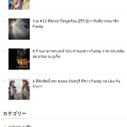
รวม #12 ที่พักเขาใหญ่พร้อม [[รีวิว]] การันตีจากสมาชิก
Pantip
8 ร้านอาหารทะเลเจ้าประจำของชาว Pantip ราคาประหยัด
สด อร่อย ณ ภูเก็ต
6 ที่พักติดน้ำตก ทุ่งเพล จันทบุรี ที่ชาว Pantip กด Like กัน
รัวๆ!!!
カテゴリー
การงาน-อาชีพ