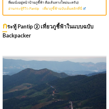
ที่ผมนั่งอยู่หน้าป้ายภูชี้ฟ้า คือเส้นทางใหม่นะครับ)
อ่านกระทู้รีวิว Pantip เที่ยวภูชี้ฟ้าฉบับเต็มคลิกที่นี่
ก
ระทู้ Pantip ② เที่ยวภูชี้ฟ้าในแบบฉบับ
Backpacker