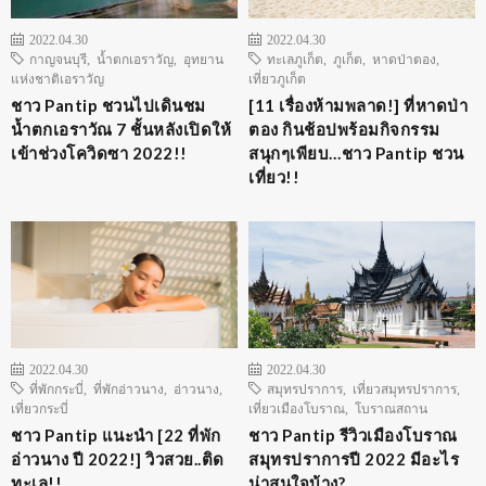
2022.04.30
2022.04.30
กาญจนบุรี
,
น้ำตกเอราวัญ
,
อุทยาน
ทะเลภูเก็ต
,
ภูเก็ต
,
หาดป่าตอง
,
แห่งชาติเอราวัญ
เที่ยวภูเก็ต
ชาว Pantip ชวนไปเดินชม
[11 เรื่องห้ามพลาด!] ที่หาดป่า
น้ำตกเอราวัณ 7 ชั้นหลังเปิดให้
ตอง กินช้อปพร้อมกิจกรรม
เข้าช่วงโควิดซา 2022!!
สนุกๆเพียบ…ชาว Pantip ชวน
เที่ยว!!
2022.04.30
2022.04.30
ที่พักกระบี่
,
ที่พักอ่าวนาง
,
อ่าวนาง
,
สมุทรปราการ
,
เที่ยวสมุทรปราการ
,
เที่ยวกระบี่
เที่ยวเมืองโบราณ
,
โบราณสถาน
ชาว Pantip แนะนำ [22 ที่พัก
ชาว Pantip รีวิวเมืองโบราณ
อ่าวนาง ปี 2022!] วิวสวย..ติด
สมุทรปราการปี 2022 มีอะไร
ทะเล!!
น่าสนใจบ้าง?