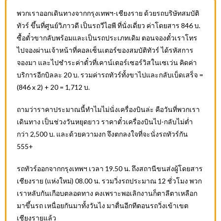
พวกเราออกเดินทางจากกรุงเทพฯ-เชียงราย ด้วยรถบริษัทสมบัติ
ทัวร์ ขึ้นที่ศูนย์วิภาวดี เป็นรถวีไอพี ที่นั่งเดี่ยว ค่าโดยสาร 846 บ.
ซื้อตั๋วขากลับพร้อมและเป็นรถประเภทเดิม ตอนจองตั๋วเราโทร
ไปจองผ่านเจ้าหน้าที่คอลเซ็นเตอร์ของสมบัติทัวร์ ได้รหัสการ
จองมา และไปชำระค่าตั๋วที่เคาน์เตอร์เซอร์วิสในเซเว่น คิดค่า
บริการอีกบิลละ 20 บ. รวมค่ารถทัวร์ทั้งขาไปและกลับเบ็ดเสร็จ =
(846 x 2) + 20 = 1,712 บ.
ถามว่าราคาประมาณนี้ทำไมไม่นั่งเครื่องบินล่ะ คือวันที่พวกเรา
เดินทาง เป็นช่วงวันหยุดยาว ราคาตั๋วเครื่องบินไป-กลับไม่ต่ำ
กว่า 2,500 บ. และด้วยความงก จึงตกลงใจที่จะนั่งรถทัวร์กัน
555+
รถทัวร์ออกจากกรุงเทพฯ เวลา 19.50 น. ถึงสถานีขนส่งผู้โดยสาร
เชียงราย (แห่งใหม่) 08.00 น. รวมวิ่งรถประมาณ 12 ชั่วโมง พวก
เราหลับกันเกือบตลอดทาง คงเพราะพอเลิกงานก็ตาลีตาเหลือก
มาขึ้นรถ เหนื่อยกันมาทั้งวันไง มาตื่นอีกทีตอนรถวิ่งเข้าเขต
เชียงรายแล้ว