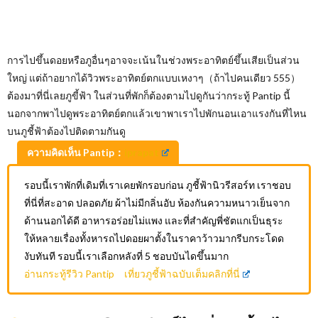
การไปขึ้นดอยหรือภูอื่นๆอาจจะเน้นในช่วงพระอาทิตย์ขึ้นเสียเป็นส่วน
ใหญ่ แต่ถ้าอยากได้วิวพระอาทิตย์ตกแบบเหงาๆ（ถ้าไปคนเดียว 555）
ต้องมาที่นี่เลยภูขี้ฟ้า ในส่วนที่พักก็ต้องตามไปดูกันว่ากระทู้ Pantip นี้
นอกจากพาไปดูพระอาทิตย์ตกแล้วเขาพาเราไปพักนอนเอาแรงกันที่ไหน
บนภูชี้ฟ้าต้องไปติดตามกันดู
ความคิดเห็น Pantip：
iprapat
รอบนี้เราพักที่เดิมที่เราเคยพักรอบก่อน ภูชี้ฟ้านิวรีสอร์ท เราชอบ
ที่นี่ที่สะอาด ปลอดภัย ผ้าไม่มีกลิ่นอับ ห้องกันความหนาวเย็นจาก
ด้านนอกได้ดี อาหารอร่อยไม่แพง และที่สำคัญพี่ชัตแกเป็นธุระ
ให้หลายเรื่องทั้งหารถไปดอยผาตั้งในราคาว้าวมากรีบกระโดด
งับทันที รอบนี้เราเลือกหลังที่ 5 ชอบบันไดขึ้นมาก
อ่านกระทู้รีวิว Pantip เที่ยวภูชี้ฟ้าฉบับเต็มคลิกที่นี่