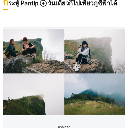
ก
ระทู้ Pantip ④ วันเดียวก็ไปเที่ยวภูชี้ฟ้าได้
ภาพจาก