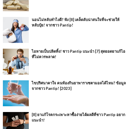
นอนไม่หลับทำไงดี? ฟัง [8] เคล็ดลับน่าสนใจที่จะช่วยให้
หลับปุ๋ย! จากชาว Pantip!
ไอหายเป็นปลิดทิ้ง! ชาว Pantip แนะนำ [7] สุดยอดยาแก้ไอ
ที่ไม่ควรพลาด!
ไขปริศนาคาใจ คนท้องกินยาพาราเซตามอลได้ไหม? ข้อมูล
จากชาว Pantip! [2023]
[8] ยาแก้โรคกระเพาะหาซื้อง่ายได้ผลดีที่ชาว Pantip อยาก
แนะนำ!