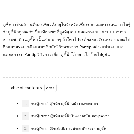
ภูชี้ฟ้า เป็นสถานที่ท่องเที่ยวตั้งอยู่ในจังหวัดเชียงราย และบางคนอาจไม่รู้
ว่าภูชี้ฟ้าถูกจัดว่าเป็นเทือกเขาที่สูงที่สุดบนดอยผาหม่น และแน่นอนว่า
ธรรมชาติบนภูชี้ฟ้านั้นสวยมากๆ ถ้าใครไปจะต้องหลงรักและอยากจะไป
อีกหลายรอบเหมือนสมาชิกนักรีวิวจากชาว Pantip อย่างแน่นอน และ
แต่ละกระทู้ Pantip รีวิวการเที่ยวภูชี้ฟ้าไว้อย่างไรบ้างไปดูกัน
table of contents
1.
กระทู้ Pantip ① เที่ยวภูชี้ฟ้าหน้า Low Season
2.
กระทู้ Pantip ② เที่ยวภูชี้ฟ้าในแบบฉบับ Backpacker
3.
กระทู้ Pantip ③ แสงเมื่อยามพระอาทิตย์ตกบนภูชี้ฟ้า