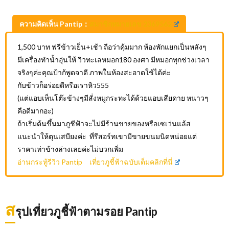
ความคิดเห็น Pantip：
สมาชิกหมายเลข 2369562
1,500 บาท ฟรีข้าวเย็น+เช้า ถือว่าคุ้มมาก ห้องพักแยกเป็นหลังๆ
มีเครื่องทำน้ำอุ่นให้ วิวทะเลหมอก180 องศา มีหมอกทุกช่วงเวลา
จริงๆค่ะคุณป้าก้พูดจาดี ภาพในห้องสะอาดใช้ได้ค่ะ
กับข้าวก็อร่อยดีหรือเราหิว555
(แต่แอบเห็นโต๊ะข้างๆมีสั่งหมูกระทะได้ด้วยแอบเสียดาย หนาวๆ
คือดีมากอะ)
ถ้าเริ่มต้นขึ้นมาภูชีฟ้าจะไม่มีร้านขายของหรือเซเว่นแล้ส
แนะนำให้ตุนเสบียงค่ะ ที่รีสอร์ทเขามีขายขนมนิดหน่อยแต่
ราคาเท่าข้างล่างเลยค่ะไม่บวกเพิ่ม
อ่านกระทู้รีวิว Pantip เที่ยวภูชี้ฟ้าฉบับเต็มคลิกที่นี่
ส
รุปเที่ยวภูชี้ฟ้าตามรอย Pantip