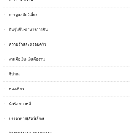
การดูแลสัตว์เลี้ยง
กินจุ๊บจิ๊บ-อาหารการกิน
ความรักและครอบครัว
งานคือเงิน-เงินคืองาน
จิปาถะ
ท่องเที่ยว
นักร้องเกาหลี
บรรดาทาส(สัตว์เลี้ยง)