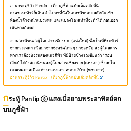
อ่านกระทู้รีวิว Pantip เที่ยวภูชี้ฟ้าฉบับเต็มคลิกที่นี่
ลงจากรถทัวร์ก็เดินเข้าไปหาที่นั่งในสถานีขนส่ง ผลัดกันเข้า
ห้องน้ำล้างหน้าแปรงฟัน และแปลงโฉมเท่าที่จะทำได้ ก่อนออก
เดินทางกันต่อ
จากสถานีขนส่งผู้โดยสารเชียงราย (แห่งใหม่) ซึ่งเป็นที่ที่รถทัวร์
จากกรุงเทพฯ หรือมาจากจังหวัดไกล ๆ มาจอดรับ-ส่ง ผู้โดยสาร
พวกเราต้องนั่งรถสองแถวสีฟ้า ที่มีป้ายข้างรถเขียนว่า “รอบ
เวียง” ไปยังสถานีขนส่งผู้โดยสารเชียงราย (แห่งเก่า) ซึ่งอยู่ใน
เขตเทศบาลเมือง ค่ารถสองแถว คนละ 20 บ. (ซาวบาท)
อ่านกระทู้รีวิว Pantip เที่ยวภูชี้ฟ้าฉบับเต็มคลิกที่นี่
ก
ระทู้ Pantip ③ แสงเมื่อยามพระอาทิตย์ตก
บนภูชี้ฟ้า