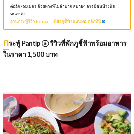
ต่ออีก760เมตร ด้วยทางที่ไม่ลำบาก สบายๆ อาจมีชันบ้างนิด
หน่อยค่ะ
อ่านกระทู้รีวิว Pantip เที่ยวภูชี้ฟ้าฉบับเต็มคลิกที่นี่
ก
ระทู้ Pantip ⑤ รีวิวที่พักภูชี้ฟ้าพร้อมอาหาร
ในราคา 1,500 บาท