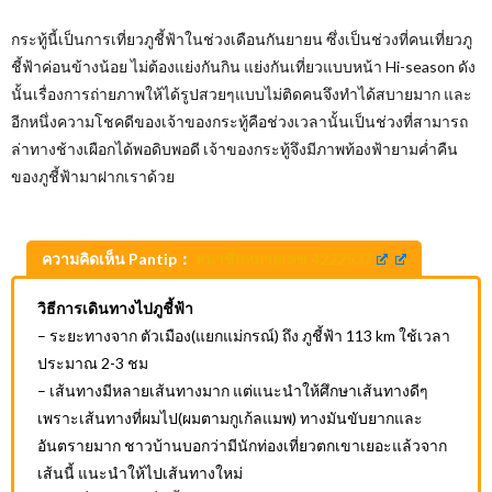
กระทู้นี้เป็นการเที่ยวภูชี้ฟ้าในช่วงเดือนกันยายน ซึ่งเป็นช่วงที่คนเที่ยวภู
ชี้ฟ้าค่อนข้างน้อย ไม่ต้องแย่งกันกิน แย่งกันเที่ยวแบบหน้า Hi-season ดัง
นั้นเรื่องการถ่ายภาพให้ได้รูปสวยๆแบบไม่ติดคนจึงทำได้สบายมาก และ
อีกหนึ่งความโชคดีของเจ้าของกระทู้คือช่วงเวลานั้นเป็นช่วงที่สามารถ
ล่าทางช้างเผือกได้พอดิบพอดี เจ้าของกระทู้จึงมีภาพท้องฟ้ายามค่ำคืน
ของภูชี้ฟ้ามาฝากเราด้วย
ความคิดเห็น Pantip：
สมาชิกหมายเลข 4222537
วิธีการเดินทางไปภูชี้ฟ้า
– ระยะทางจาก ตัวเมือง(แยกแม่กรณ์) ถึง ภูชี้ฟ้า 113 km ใช้เวลา
ประมาณ 2-3 ชม
– เส้นทางมีหลายเส้นทางมาก แต่แนะนำให้ศึกษาเส้นทางดีๆ
เพราะเส้นทางที่ผมไป(ผมตามกูเก้ลแมพ) ทางมันขับยากและ
อันตรายมาก ชาวบ้านบอกว่ามีนักท่องเที่ยวตกเขาเยอะแล้วจาก
เส้นนี้ แนะนำให้ไปเส้นทางใหม่