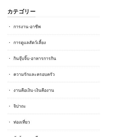
カテゴリー
การงาน-อาชีพ
การดูแลสัตว์เลี้ยง
กินจุ๊บจิ๊บ-อาหารการกิน
ความรักและครอบครัว
งานคือเงิน-เงินคืองาน
จิปาถะ
ท่องเที่ยว