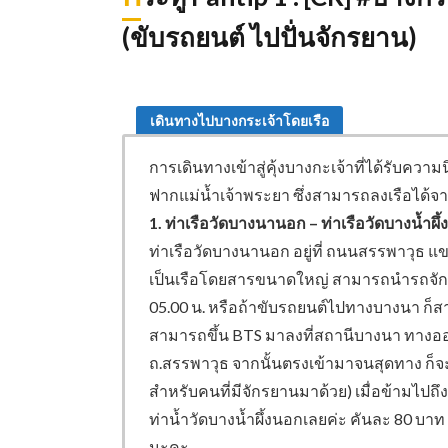
(ขับรถยนต์ ไปปั่นจักรยาน)
เดินทางไปบางกระเจ้าโดยเรือ
การเดินทางเข้าสู่คุ้งบางกะเจ้าที่ได้รับค
ฟากแม่น้ำเจ้าพระยา ซึ่งสามารถลงเรือได้จากท
1. ท่าเรือวัดบางนานอก – ท่าเรือวัดบางน้ำผึ
ท่าเรือวัดบางนานอก อยู่ที่ ถนนสรรพาวุธ 
เป็นเรือโดยสารขนาดใหญ่ สามารถนำรถจักรย
05.00 น. หรือถ้าขับรถยนต์ไปทางบางนา ก็สา
สามารถขึ้น BTS มาลงที่สถานีบางนา ทางออก
ถ.สรรพาวุธ จากนั้นตรงเข้ามาจนสุดทาง ก็
สำหรับคนที่มีจักรยานมาด้วย) เมื่อข้ามไปถ
ท่าน้ำวัดบางน้ำผึ้งนอกเลยค่ะ คันละ 80 บาท
นะคะ