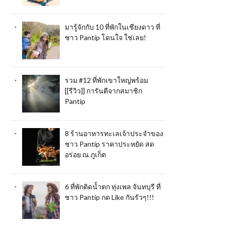
มารู้จักกับ 10 ที่พักในเชียงดาว ที่
ชาว Pantip โดนใจ ใช่เลย!
รวม #12 ที่พักเขาใหญ่พร้อม
[[รีวิว]] การันตีจากสมาชิก
Pantip
8 ร้านอาหารทะเลเจ้าประจำของ
ชาว Pantip ราคาประหยัด สด
อร่อย ณ ภูเก็ต
6 ที่พักติดน้ำตก ทุ่งเพล จันทบุรี ที่
ชาว Pantip กด Like กันรัวๆ!!!