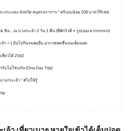
อ พระประแดง จังหวัด สมุทรปราการ ” ทริปงบน้อย 500 บาท ก็รีเซต
 & ชิล… ณ บางกะเจ้า 2 วัน 1 คืน (ที่พักวิวดี + รูปเยอะมากกกกกก)
กะเจ้า < | ปั่นไปกินจนพุงยื่น อากาศสดชื่นจนเต็มปอด
เที่ยวได้ 2562
ข้ารับโอโซนกัน (One Day Trip)
บางกระเจ้า ” #ไปให้รู้
tip
ระเจ้า เที่ยวเบาๆ หายใจเข้าได้เต็มปอด