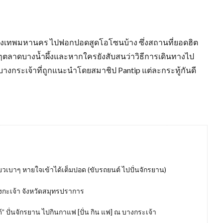
งเทพมหานคร ไปฟอกปอดสูดโอโซนบ้าง ซึ่งสถานที่ยอดฮิต
ล้ๆตลาดบางน้ำผึ้งและหากใครยังสับสนว่าวิธีการเดินทางไป
บางกระเจ้าที่ถูกแนะนำโดยสมาชิป Pantip แต่ละกระทู้กันดี
ี่ยวเบาๆ หายใจเข้าได้เต็มปอด (ขับรถยนต์ ไปปั่นจักรยาน)
บางกะเจ้า จังหวัดสมุทรปราการ
วได้” ปั่นจักรยาน ไปกินกาแฟ [ปั่น กิน แฟ] ณ บางกระเจ้า