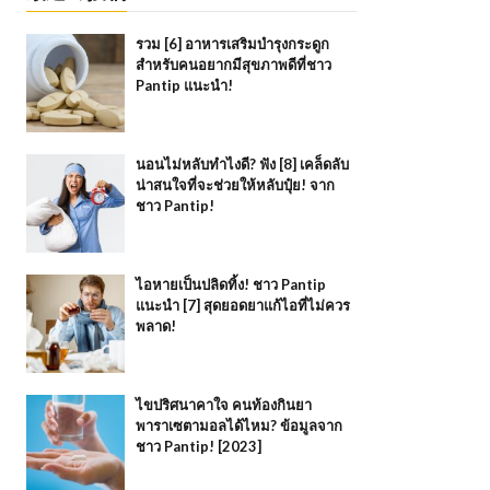
รวม [6] อาหารเสริมบำรุงกระดูก
สำหรับคนอยากมีสุขภาพดีที่ชาว
Pantip แนะนำ!
นอนไม่หลับทำไงดี? ฟัง [8] เคล็ดลับ
น่าสนใจที่จะช่วยให้หลับปุ๋ย! จาก
ชาว Pantip!
ไอหายเป็นปลิดทิ้ง! ชาว Pantip
แนะนำ [7] สุดยอดยาแก้ไอที่ไม่ควร
พลาด!
ไขปริศนาคาใจ คนท้องกินยา
พาราเซตามอลได้ไหม? ข้อมูลจาก
ชาว Pantip! [2023]