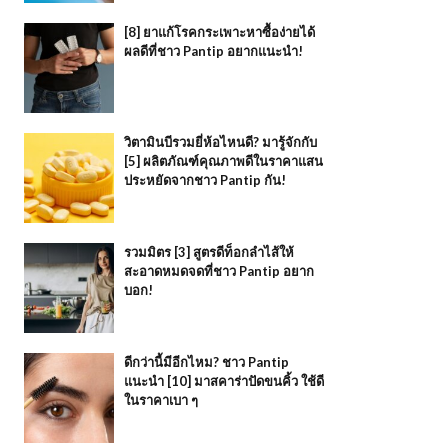
[8] ยาแก้โรคกระเพาะหาซื้อง่ายได้
ผลดีที่ชาว Pantip อยากแนะนำ!
วิตามินบีรวมยี่ห้อไหนดี? มารู้จักกับ
[5] ผลิตภัณฑ์คุณภาพดีในราคาแสน
ประหยัดจากชาว Pantip กัน!
รวมมิตร [3] สูตรดีท็อกลำไส้ให้
สะอาดหมดจดที่ชาว Pantip อยาก
บอก!
ดีกว่านี้มีอีกไหม? ชาว Pantip
แนะนำ [10] มาสคาร่าปัดขนคิ้ว ใช้ดี
ในราคาเบา ๆ