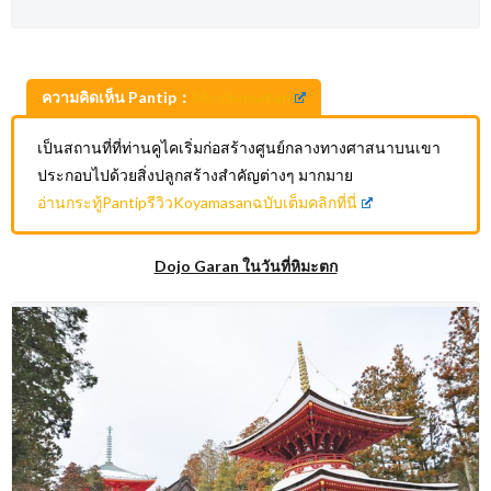
ความคิดเห็น Pantip：
MissSamatan
เป็นสถานที่ที่ท่านคูไคเริ่มก่อสร้างศูนย์กลางทางศาสนาบนเขา
ประกอบไปด้วยสิ่งปลูกสร้างสำคัญต่างๆ มากมาย
อ่านกระทู้PantipรีวิวKoyamasanฉบับเต็มคลิกที่นี่
Dojo Garan ในวันที่หิมะตก