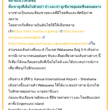
หลายแนวให้ได้ชม
ทั้งเขาสูงที่เต็มไปด้วยป่า ป่า และป่า ดูเขียวชอุ่มสดชื่นตลอดทาง
บางช่วงเป็นถนนเลียบชายทะเลที่มีโขดหินและทัศนียภาพ
งดงาม
โดยหากเริ่มที่สนามบินคันไซก็มีให้เลือกหลาย
เจ้า
https://rent.toyota.co.jp/eng/
https://nissan-
rentacar.com/english/
http://www.nipponrentacar.co.jp/english/index.html
ใน
ส่วนของเส้นทางที่แนะนำในเขต Wakayama มีอยู่ 3-4 เส้นทาง
หากมีเวลามากหน่อยค่อยๆ ขับละเลียดเที่ยวตามเส้นทางต่างๆ นี้
ก็เที่ยวได้จนเกือบครบสิ่งที่เป็นไฮไลท์ และได้ประสบการณ์การ
เที่ยวที่สนุกไปอีกแบบแน่ๆ
เส้นทาง A (สีฟ้า) Kansai International Airport – Shirahama
เส้นทางนี้จะผ่านตัว Wakayama ให้ได้แวะชมปราสาท นั่งรถไฟ
ไปทักทายคุณทามะ นายสถานีแมว
ก่อนจะขับเลียบชายฝั่งทะเล ที่มีชายหาดขาว และโขดหินแปลก
ตาทั้ง Engetsuto Island
Senjojiki และ Sandanbeki Rock Cliff