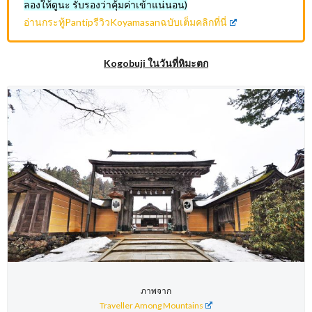
ลองให้ดูนะ รับรองว่าคุ้มค่าเข้าแน่นอน)
อ่านกระทู้PantipรีวิวKoyamasanฉบับเต็มคลิกที่นี่
Kogobuji ในวันที่หิมะตก
ภาพจาก
Traveller Among Mountains