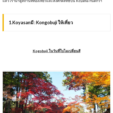
แล้ว เรามาดูสถานที่ท่องเที่ยวและสิ่งศํกดิ์สิทธิ์บน Koyama กันดีกว่า
1.Koyasanมี : Kongobuji ให้เที่ยว
Kogobuji ในวันที่ใบไมเปลี่ยนสี