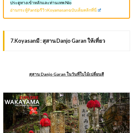
ประตูทางเข้าหลักและท่านเทพ Nio
อ่านกระทู้PantipรีวิวKoyamasanฉบับเต็มคลิกที่นี่
7.Koyasanมี : สุสาน Danjo Garan ให้เที่ยว
สุสาน Danjo Garan ในวันที่ใบไม้เปลี่ยนสี