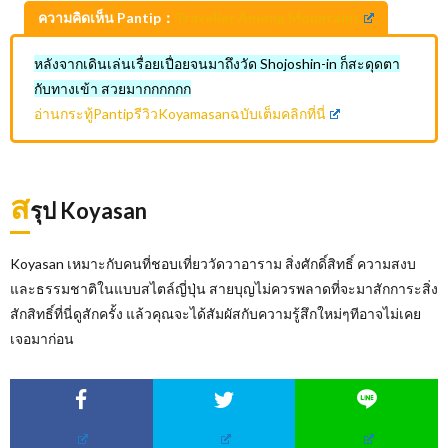
ความคิดเห็น Pantip：
Traveller Among Mountains
หลังจากเดินเล่นเรื่อยเปื่อยจนมาถึงวัด Shojoshin-in ก็สะดุดตา
กับทางเข้า สวยมากกกกกก
อ่านกระทู้PantipรีวิวKoyamasanฉบับเต็มคลิกที่นี่
ส
รุป Koyasan
Koyasan เหมาะกับคนที่ชอบเที่ยววัดวาอาราม สิ่งศักดิ์สิทธิ์ ความสงบ
และธรรมชาติในแบบสไตล์ญี่ปุ่น สายบุญไม่ควรพลาดที่จะมาสักการะสิ่ง
สักสิทธิ์ที่นี่ดูสักครั้ง แล้วคุณจะได้สัมผัสกับความรู้สึกใหม่ๆทีอาจไม่เคย
เจอมาก่อน