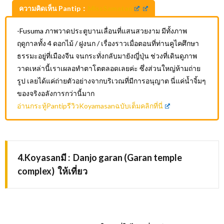
ความคิดเห็น Pantip：
MissSamatan
-Fusuma ภาพวาดประตูบานเลื่อนที่แสนสวยงาม มีทั้งภาพ
ฤดูกาลทั้ง 4 ดอกไม้ / ฝูงนก / เรื่องราวเมื่อตอนที่ท่านคูไคศึกษา
ธรรมะอยู่ที่เมืองจีน จนกระทั่งกลับมายังญี่ปุ่น ช่วงที่เดินดูภาพ
วาดเหล่านี้เราเผลอทำตาโตตลอดเลยค่ะ ซึ่งส่วนใหญ่ห้ามถ่าย
รูป เลยได้แค่ถ่ายตัวอย่างจากบริเวณที่มีการอนุญาต นี่แค่น้ำจิ้มๆ
ของจริงอลังการกว่านี้มาก
อ่านกระทู้PantipรีวิวKoyamasanฉบับเต็มคลิกที่นี่
4.Koyasanมี :
Danjo garan (Garan temple
complex)
ให้เที่ยว