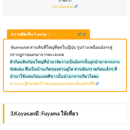
ภาพจาก
MissSamatan
ความคิดเห็น Pantip：
MissSamatan
-Bunryutei สวนหินที่ใหญ่ที่สุดในญี่ปุ่น รูปร่างเหมือนมังกรคู่
ปรากฏกายออกมาจากทะเลเมฆ
ตัวก้อนหินก้อนใหญ่ที่นำมาจัดวางเป็นมังกรนั้นถูกนำมาจากเกาะ
Shikoku ซึ่งเป็นบ้านเกิดของท่านคูไค ส่วนหินกรวดก้อนเล็กๆ ที่
นำมาใช้แทนก้อนเมฆสีขาวนั้นนำมาจากเกียวโตค่ะ
อ่านกระทู้PantipรีวิวKoyamasanฉบับเต็มคลิกที่นี่
3.Koyasanมี : Fuyama ให้เที่ยว