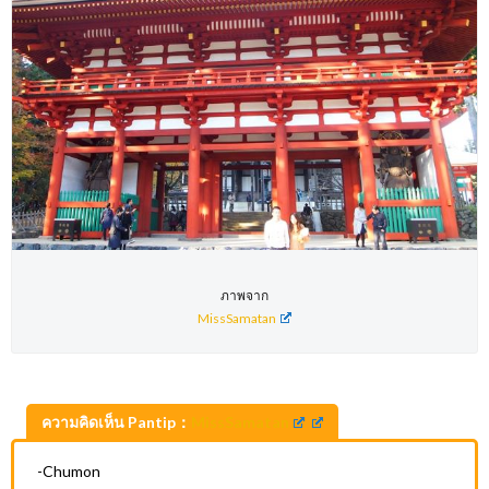
ภาพจาก
MissSamatan
ความคิดเห็น Pantip：
MissSamatan
-Chumon