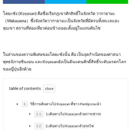
โคยะซัง (Koyasan) คือชื่อเรียกภูเขาศักสิทธิ์ในจังหวัด วากายามะ
（Wakayama）ซึ่งจังหวัดวากายามะเป็นจังหวัดที่มีครบทั้งทะเลและ
หุบเขา สถานที่ท่องเที่ยวค่อนข้างเยอะตั้งอยู่ในแถบคันไซ
ในส่วนของความพิเศษของโคยะซังนั้น คือ เป็นจุดกำเนิดของศาสนา
พุทธนิกายชินงอน และKoyasanยังเป็นดินแดนศักดิ์สิทธิ์ระดับมรดกโลก
ของญี่ปุ่นอีกด้วย
table of contents
1.
วิธีการเดินทางไป Koyasan ที่ชาว Pantip แนะนำ
1.1.
1.เดินทางไป Koyasan ด้วยการเช่ารถ
1.2.
2.เดินทางไป Koyasan ด้วยรถไฟ