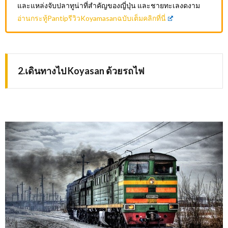
และแหล่งจับปลาทูน่าที่สำคัญของญี่ปุ่น และชายทะเลงดงาม
อ่านกระทู้PantipรีวิวKoyamasanฉบับเต็มคลิกที่นี่
2.เดินทางไป Koyasan ด้วยรถไฟ