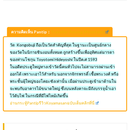
ความคิดเห็น Pantip：
Traveller Among Mountains
วัด Kongobuji ถือเป็นวัดสำคัญที่สุด ในฐานะเป็นศูนย์กลาง
ของวัดในนิกายชินงอนทั้งหมด ถูกสร้างขึ้นเพื่ออุทิศแด่มารดา
ของท่านโชกุน Toyotomi Hideyoshi ในปีค.ศ 1593
ในอดีตประตูใหญ่ทางเข้าวัดนี้คนทั่วไปจะไม่สามารถผ่านเข้า
ออกได้ เพราะเอาไว้สำหรับ นอกจากจักรพรรดิ์ เชื้อพระวงศ์ หรือ
พระชั้นผุ้ใหญ่ของโคยะซังเท่านั้น เมื่อผ่านประตูเข้ามาด้านใน
จะพบกับอาคารไม้ขนาดใหญ่ ซึ่งบนหลังคาจะมีถังบรรจุน้ำเอา
ไว้ดับไฟ ในกรณีที่มีไฟไหม้เกิดขึ้น
อ่านกระทู้PantipรีวิวKoyamasanฉบับเต็มคลิกที่นี่