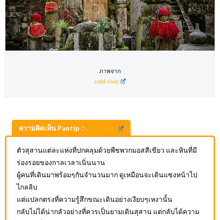
ภาพจาก
cold river
ความคิดเห็น Pantip：
cold river
ตัวสุสานแต่ละแห่งที่ปกคลุมด้วยพืชพวกมอสสีเขียว และหินที่มี
ร่องรอยของกาลเวลาเนิ่นนาน
ผู้คนที่เดินมาพร้อมๆกันจำนวนมาก ดูเหมือนจะเดินแซงหน้าไป
ไกลลิบ
แต่แปลกตรงที่ความรู้สึกขณะเดินอย่างเงียบๆเหงานั้น
กลับไม่ได้น่ากลัวอย่างที่ควรเป็นยามเดินสุสาน แต่กลับได้ความ