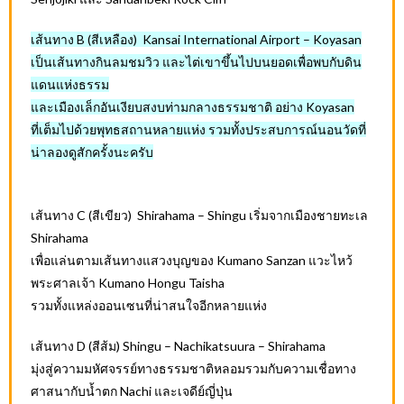
เส้นทาง B (สีเหลือง) Kansai International Airport – Koyasan
เป็นเส้นทางกินลมชมวิว และไต่เขาขึ้นไปบนยอดเพื่อพบกับดิน
แดนแห่งธรรม
และเมืองเล็กอันเงียบสงบท่ามกลางธรรมชาติ อย่าง Koyasan
ที่เต็มไปด้วยพุทธสถานหลายแห่ง รวมทั้งประสบการณ์นอนวัดที่
น่าลองดูสักครั้งนะครับ
เส้นทาง C (สีเขียว) Shirahama – Shingu เริ่มจากเมืองชายทะเล
Shirahama
เพื่อแล่นตามเส้นทางแสวงบุญของ Kumano Sanzan แวะไหว้
พระศาลเจ้า Kumano Hongu Taisha
รวมทั้งแหล่งออนเซนที่น่าสนใจอีกหลายแห่ง
เส้นทาง D (สีส้ม) Shingu – Nachikatsuura – Shirahama
มุ่งสู่ความมหัศจรรย์ทางธรรมชาติหลอมรวมกับความเชื่อทาง
ศาสนากับน้ำตก Nachi และเจดีย์ญี่ปุ่น