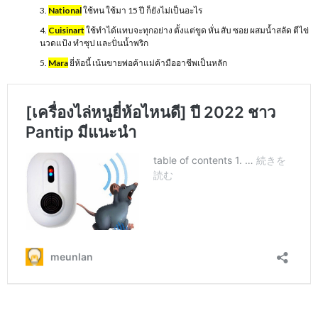
National
ใช้ทน ใช้มา 15 ปี ก็ยังไม่เป็นอะไร
Cuisinart
ใช้ทำได้แทบจะทุกอย่าง ตั้งแต่ขูด หั่น สับ ซอย ผสมน้ำสลัด ตีไข่
นวดแป้ง ทำซุป และปั่นน้ำพริก
Mara
ยี่ห้อนี้ เน้นขายพ่อค้าแม่ค้ามืออาชีพเป็นหลัก