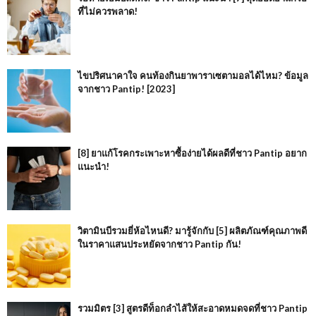
ที่ไม่ควรพลาด!
ไขปริศนาคาใจ คนท้องกินยาพาราเซตามอลได้ไหม? ข้อมูล
จากชาว Pantip! [2023]
[8] ยาแก้โรคกระเพาะหาซื้อง่ายได้ผลดีที่ชาว Pantip อยาก
แนะนำ!
วิตามินบีรวมยี่ห้อไหนดี? มารู้จักกับ [5] ผลิตภัณฑ์คุณภาพดี
ในราคาแสนประหยัดจากชาว Pantip กัน!
รวมมิตร [3] สูตรดีท็อกลำไส้ให้สะอาดหมดจดที่ชาว Pantip