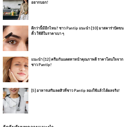
อยากบอก!
ดีกว่านี้มีอีกไหม? ชาว Pantip แนะนำ [10] มาสคาร่าปัดขน
คิ้ว ใช้ดีในราคาเบา ๆ
แนะนำ [12] ครีมกันแดดทาหน้าคุณภาพดี ราคาโดนใจจาก
ชาว Pantip!
[5] อาหารเสริมลดสิวที่ชาว Pantip ลองใช้แล้วได้ผลจริง!
จัดอันดับบทความแนะนำ