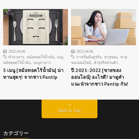
2022.04.08
2022.04.08
ทำอาหาร
,
หม้อทอดไร้น้ำมัน
,
เมนู
การเริ่มต้นธุรกิจ
,
ขายของ
,
ขาย
หม้อทอดไร้น้ำมัน
,
เมนูอาหาร
ของออนไลน์
,
ทำธุรกิจส่วนตัว
5 เมนู [หม้อทอดไร้น้ำมัน] น่า
ปี 2021-2022 [ขายของ
ทานสุดๆ! จากชาว Pantip
ออนไลน์] อะไรดี? มาดูคำ
แนะนำจากชาว Pantip กัน!
Back to Top
カテゴリー