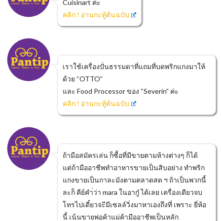
Cuisinart ค่ะ
คลิก ! อ่านกะทู้ต้นฉบับ
เราใช้เครื่องปั่นธรรมดาที่แถมที่บดพริกแกงมาให้
ด้วย “OTTO”
และ Food Processor ของ “Severin” ค่ะ
คลิก ! อ่านกะทู้ต้นฉบับ
ถ้ามือสมัครเล่น ก็ซื้อที่มีขายตามห้างต่างๆ ก็ได้
แต่ถ้ามืออาชีพทำอาหารขายเป็นสิบอย่าง ทำพริก
แกงขายเป็นกาละมังตามตลาดสด ฯ ถ้าเป็นพวกนี้
ละก็ คีย์คำ่ว่า mara ในอากู๋ ได้เลย เครื่องเดียวจบ
โทรไปเดี๋ยวจะีมีเซลล์วิ่งมาหาเองถึงที่ เพราะ ยี่ห้อ
นี้ เน้นขายพ่อค้าแม่ค้ามืออาชีพเป็นหลัก