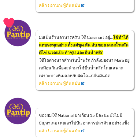
คลิก ! อ่านกะทู้ต้นฉบับ
ผมเป็นร้านอาหารครับ ใช้ Cuisinart อยู่…
ใช้ทำได้
แทบจะทุกอย่าง ตั้งแต่ขูด หั่น สับ ซอย ผสมน้ำสลัด
ตีไข่ นวดแป้ง ทำซุป และปั่นน้ำพริก
ใช้โถต่างหากสำหรับน้ำพริก กำลังมองหา Mara อยู่
เหมือนกันเพื่อจะนำมาใช้ปั่นน้ำพริกโดยเฉพาะ
เพราะบางทีเผลอหยิบผิดโถ…กลิ่นมันติด
คลิก ! อ่านกะทู้ต้นฉบับ
ของผมใช้ National มาเกือบ 15 ปีละนะ ยังไม่มี
ปัญหาเลย เคยเอาไปปั่น อาหารปลาด้วย อย่างแข็ง
คลิก ! อ่านกะทู้ต้นฉบับ