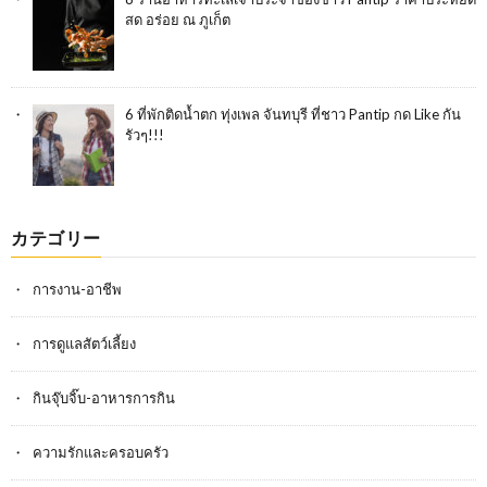
สด อร่อย ณ ภูเก็ต
6 ที่พักติดน้ำตก ทุ่งเพล จันทบุรี ที่ชาว Pantip กด Like กัน
รัวๆ!!!
カテゴリー
การงาน-อาชีพ
การดูแลสัตว์เลี้ยง
กินจุ๊บจิ๊บ-อาหารการกิน
ความรักและครอบครัว