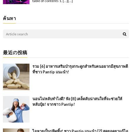
table of contents 1. […][…]
ค้นหา
最近の投稿
รวม [6] อาหารเสริมบำรุงกระดูกสำหรับคนอยากมีสุขภาพดี
ที่ชาว Pantip แนะนำ!
นอนไม่หลับทำไงดี? ฟัง [8] เคล็ดลับน่าสนใจที่จะช่วยให้
หลับปุ๋ย! จากชาว Pantip!
ไอหายเป็นปลิดทิ้ง! ชาว Pantip แนะนำ [7] สุดยอดยาแก้ไอ