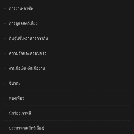
การงาน-อาชีพ
การดูแลสัตว์เลี้ยง
กินจุ๊บจิ๊บ-อาหารการกิน
ความรักและครอบครัว
งานคือเงิน-เงินคืองาน
จิปาถะ
ท่องเที่ยว
นักร้องเกาหลี
บรรดาทาส(สัตว์เลี้ยง)