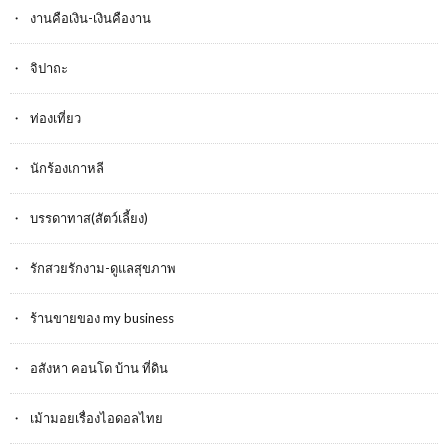
งานคือเงิน-เงินคืองาน
จิปาถะ
ท่องเที่ยว
นักร้องเกาหลี
บรรดาทาส(สัตว์เลี้ยง)
รักสวยรักงาม-ดูแลสุขภาพ
ร้านขายของ my business
อสังหา คอนโด บ้าน ที่ดิน
เม้ามอยเรื่องไอดอลไทย