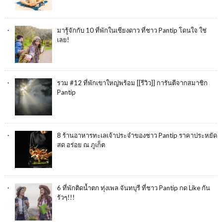
มารู้จักกับ 10 ที่พักในเชียงดาว ที่ชาว Pantip โดนใจ ใช่
เลย!
รวม #12 ที่พักเขาใหญ่พร้อม [[รีวิว]] การันตีจากสมาชิก
Pantip
8 ร้านอาหารทะเลเจ้าประจำของชาว Pantip ราคาประหยัด
สด อร่อย ณ ภูเก็ต
6 ที่พักติดน้ำตก ทุ่งเพล จันทบุรี ที่ชาว Pantip กด Like กัน
รัวๆ!!!