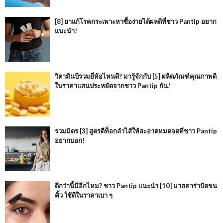
[8] ยาแก้โรคกระเพาะหาซื้อง่ายได้ผลดีที่ชาว Pantip อยาก
แนะนำ!
วิตามินบีรวมยี่ห้อไหนดี? มารู้จักกับ [5] ผลิตภัณฑ์คุณภาพดี
ในราคาแสนประหยัดจากชาว Pantip กัน!
รวมมิตร [3] สูตรดีท็อกลำไส้ให้สะอาดหมดจดที่ชาว Pantip
อยากบอก!
ดีกว่านี้มีอีกไหม? ชาว Pantip แนะนำ [10] มาสคาร่าปัดขน
คิ้ว ใช้ดีในราคาเบา ๆ