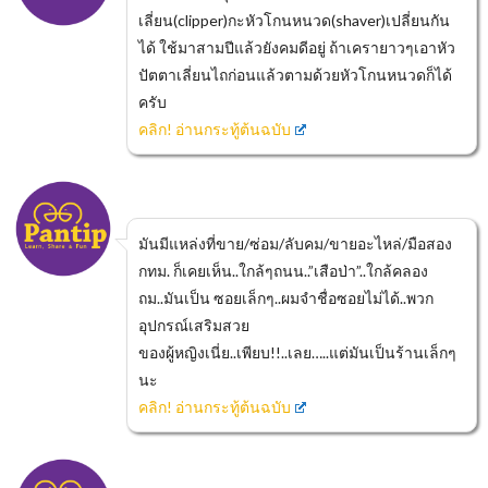
เลี่ยน(clipper)กะหัวโกนหนวด(shaver)เปลี่ยนกัน
ได้ ใช้มาสามปีแล้วยังคมดีอยู่ ถ้าเครายาวๆเอาหัว
ปัตตาเลี่ยนไถก่อนแล้วตามด้วยหัวโกนหนวดก็ได้
ครับ
คลิก! อ่านกระทู้ต้นฉบับ
มันมีแหล่งที่ขาย/ซ่อม/ลับคม/ขายอะไหล่/มือสอง
กทม. ก็เคยเห็น..ใกล้ๆถนน..”เสือป่า”..ใกล้คลอง
ถม..มันเป็น ซอยเล็กๆ..ผมจำชื่อซอยไม่ได้..พวก
อุปกรณ์เสริมสวย
ของผู้หญิงเนี่ย..เพียบ!!..เลย…..แต่มันเป็นร้านเล็กๆ
นะ
คลิก! อ่านกระทู้ต้นฉบับ