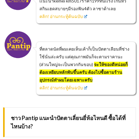
เเนะนำkemei km5017ราคา199ทนเเรงโกนหัว
สกินเฮดสบายๆมีรองฟัน4ตัว ลาซาด้าเลย
คลิก! อ่านกระทู้ต้นฉบับ
ที่ตลาดนัดที่ผมเคยเห็นเค้าก็เป็นปัตตาเลียนที่ช่าง
ใช้นั่นล่ะครับ แต่คุณภาพมันก็จะตามราคานะ
(ส่วนใหญ่จะเป็นพวกกันขอบ)
จะให้ของดีหน่อยก็
ต้องเหยียบหลักพันขึ้นครับ ต้องไปซื้อตามร้าน
อุปกรณ์ทำผมโดยเฉพาะครับ
คลิก! อ่านกระทู้ต้นฉบับ
ชาว Pantip แนะนำปัตตาเลี่ยนยี่ห้อไหนดี ซื้อได้ที่
ไหนบ้าง?