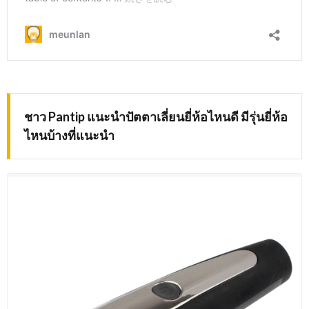
ชาว Pantip แนะนำปัตตาเลี่ยนยี่ห้อไหนดี มีรุ่นยี่ห้อ
ไหนบ้างที่แนะนำ