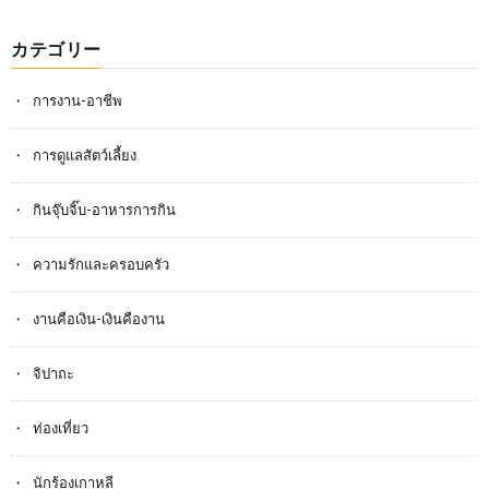
カテゴリー
การงาน-อาชีพ
การดูแลสัตว์เลี้ยง
กินจุ๊บจิ๊บ-อาหารการกิน
ความรักและครอบครัว
งานคือเงิน-เงินคืองาน
จิปาถะ
ท่องเที่ยว
นักร้องเกาหลี