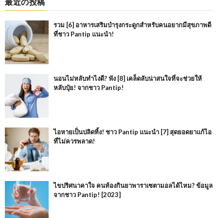
最近の投稿
รวม [6] อาหารเสริมบำรุงกระดูกสำหรับคนอยากมีสุขภาพดี
ที่ชาว Pantip แนะนำ!
นอนไม่หลับทำไงดี? ฟัง [8] เคล็ดลับน่าสนใจที่จะช่วยให้
หลับปุ๋ย! จากชาว Pantip!
ไอหายเป็นปลิดทิ้ง! ชาว Pantip แนะนำ [7] สุดยอดยาแก้ไอ
ที่ไม่ควรพลาด!
ไขปริศนาคาใจ คนท้องกินยาพาราเซตามอลได้ไหม? ข้อมูล
จากชาว Pantip! [2023]