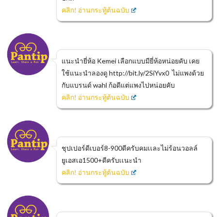
คลิก! อ่านกระทู้ต้นฉบับ
แนะนำยี่ห้อ Kemei เลือกแบบมียี่ห้อหน่อยคับ เคย
ใช้แนะนำลองดู http://bit.ly/2SiYvx0 ไม่แพงด้วย
กับแบรนด์ wahl ก้อดีแต่แพงไปหน่อยคับ
คลิก! อ่านกระทู้ต้นฉบับ
ชุปเปอร์ดีเบอร์8-900ดีครับคมเเละไม่ร้อนวอลล์
ยูเอสเอ1500+ดีครับเเนะนำ
คลิก! อ่านกระทู้ต้นฉบับ