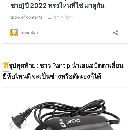
ส
รุปสุดท้าย : ชาว Pantip นำเสนอปัตตาเลี่ยน
ยี่ห้อไหนดี จะเป็นช่างหรือตัดเองก็ได้