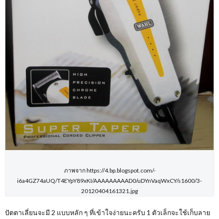
ภาพจาก https://4.bp.blogspot.com/-
i6a4GZ74aUQ/T4EYpY89xKI/AAAAAAAAAD0/uDYnVaqWxCY/s1600/3-
20120404161321.jpg
ปัตตาเลี่ยนจะมี 2 แบบหลัก ๆ ที่เข้าใจง่ายนะครับ 1 ตัวเล็กจะใช้เก็บลาย