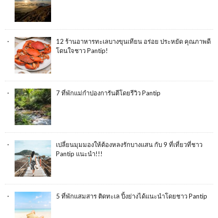
12 ร้านอาหารทะเลบางขุนเทียน อร่อย ประหยัด คุณภาพดี
โดนใจชาว Pantip!
7 ที่พักแม่กำปองการันตีโดยรีวิว Pantip
เปลี่ยนมุมมองให้ต้องหลงรักบางแสน กับ 9 ที่เที่ยวที่ชาว
Pantip แนะนำ!!!
5 ที่พักแสมสาร ติดทะเล ปิ้งย่างได้แนะนำโดยชาว Pantip