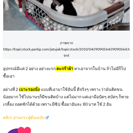
ภาพจาก
https://topicstock.pantip.com/jatujak/topicstock/2010/04/J9090364/J9090364.h
tml
อุปกรณ์มีแค่ 2 อย่าง อย่างแรก
ตะกร้าผ้า
หาเอาจากในบ้าน ถ้าไม่มีก็ไป
ซื้อเอา
อย่างที่ 2
เบาะรองนั่ง
แบบที่เอามาใช้อันนี้ ดีจริงๆ เพราะว่ามันติดขน
น้อยมาก ใช้ไปนานๆก็มีขนติดบ้าง แต่ไม่มาก แค่เอามือปัดๆ สบัดๆ ก็หาย
เกลี้ยง ถอดซักได้ด้วย เพราะมีซิป ซื้อมาอันละ 80 บาท ใช้ 2 อัน
คลิก! อ่านกระทู้ต้นฉบับ