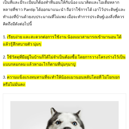
เป็นที่และมีระเบียบก็ต้องทำที่นอนให้กับน้อง แนวคิดและไอเดียหลาก
หลายที่ชาว Pantip ได้ออกมาแนะนำ ถือว่าใช้การได้ เอาไว้ประดิษฐ์และ
ทำเองที่บ้านด้วยงบประมาณที่ไม่แพง เมื่อจะทำการประดิษฐ์เองสิ่งที่ควร
คิดถึงมีดังต่อไปนี้
1.
เรียบง่าย และสะดวกต่อการใช้งาน น้องแมวสามารถเข้ามานอน ได้
แล้วรู้สึกสบายตัว นุ่มๆ
2.
ใช้วัสดุที่มีอยู่ในบ้านก็ได้ไม่จำเป็นต้องซื้อ โดยการวางโครงร่างไว้เป็น
แบบกลมกลม แล้วหาอะไรก็ตามที่นุ่มๆมาปู
3.
ความแข็งแรงทนทานที่จะทำให้น้องแมวนอนหลับโดยที่ ไม่โยกเยก
หรือไม่มั่นคง