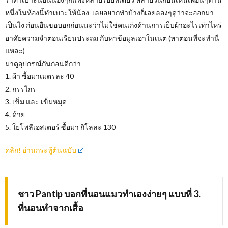
หนึ่งในห้องนี้ทำเบาะให้น้อง เลยอยากทำบ้างก็เลยลองๆดูว่าจะออกมา
เป็นไง ก่อนอื่นขอบอกก่อนนะว่าไม่ใช่คนเก่งด้านการเย็บผ้าอะไรเท่าไหร่
อาศัยความจำตอนเรียนประถม กับหาข้อมูลเอาในเนต (หาตอนที่จะทำนี่
แหละ)
มาดูอุปกรณ์กันก่อนดีกว่า
1. ผ้า ซื้อมาเมตรละ 40
2. กรรไกร
3. เข็ม และ เข็มหมุด
4. ด้าย
5. ใยโพลีเอสเตอร์ ซื้อมา กิโลละ 130
คลิก! อ่านกระทู้ต้นฉบับ
ชาว Pantip บอกที่นอนแมวทําเองง่ายๆ แบบที่ 3.
ที่นอนทำจากเสื้อ