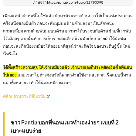
ภาพจาก https://pantip.com/topic/32790398
เพียงแค่นำผ้าห่มที่ไม่ใช่แล้ว นำมาม้วนทางด้านยาวให้เป็นแท่งประมาณ
ครึ่งหนึ่งของผืนผ้า ก่อนจะพับมุมบนด้านซ้ายลงมาเป็นลักษณะ
สามเหลี่ยม ตามด้วยพับมุมบนด้านขวามาให้บรรจบกับด้านซ้ายที่เราพับ
ไว้เมื่อครู่ จากนั้นทำการเก็บรายละเอียดม้วนพับเก็บปลายผ้าให้มิดชิด
ก่อนจะสะกิดน้องเหมียวให้ลองมาพิสูจน์ว่าจะติดใจของประดิษฐ์ชิ้นใหม่
นี้หรือไม่
ได้ทั้งสร้างความสุขให้เจ้าเหมียวแล้ว เจ้านายเองก็ประหยัดเงินซื้อที่นอน
ไปเยอะ
แถมเวลาไปต่างจังหวัดก็พกพาง่ายใช้งานสะดวก เริ่ดแบบนี้ทาส
แมวทั้งหลายจงทำให้น้องเหมียวด่วนๆ
คลิก! อ่านกระทู้ต้นฉบับ
ชาว Pantip บอกที่นอนแมวทําเองง่ายๆ แบบที่ 2.
เบาะแบบง่าย