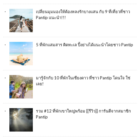
เปลี่ยนมุมมองให้ต้องหลงรักบางแสน กับ 9 ที่เที่ยวที่ชาว
Pantip แนะนำ!!!
5 ที่พักแสมสาร ติดทะเล ปิ้งย่างได้แนะนำโดยชาว Pantip
มารู้จักกับ 10 ที่พักในเชียงดาว ที่ชาว Pantip โดนใจ ใช่
เลย!
รวม #12 ที่พักเขาใหญ่พร้อม [[รีวิว]] การันตีจากสมาชิก
Pantip