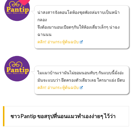
น่าสงสารจังคอนโดห้องชุดพังถล่มราบเป็นหน้า
กลอง
จึงต้องมานอนเบียดๆกันให้ห้องเดี่ยวเล็กๆ น่าฉง
ฉานนน
คลิก! อ่านกระทู้ต้นฉบับ
ไมแมวบ้านเรามันไม่ยอมนอนทับๆ กันแบบนี้มั่งอ่ะ
มันจะแบบว่า ยึดครองตัวเดียวเลย ใครมาแย่ง มีตบ
คลิก! อ่านกระทู้ต้นฉบับ
ชาว Pantip ขอสรุปที่นอนแมวทําเองง่ายๆ ไว้ว่า