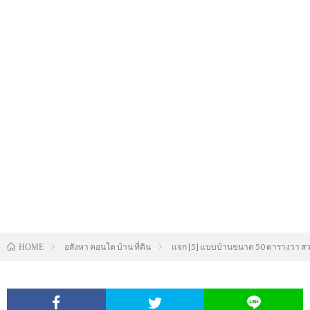
อสังหา คอนโด บ้าน ที่ดิน
แจก [5] แบบบ้านขนาด 50 ตารางวา สวย
HOME