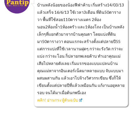
บ้านหลังน้อยของน้องฟีฟ่าค้าบ เริ่มสร้าง14/03/13
แล้วเสร็จ 16/6/13 ใช้เวลา3เดือน ที่ดิน50ตาราง
วา พื้นที่ใช้สอย110ตารางเมตร 2ห้อง
นอน2ห้องน้ำ1ห้องครัว และ1ห้องโถง เป็นบ้านหลัง
เล็กๆที่แยกตัวมาจากบ้านคุณตา โดยแบ่งที่ดิน
มา50ตารางวา ตอนแรกจะสร้างตั้งแต่ปลายปี55
แต่การแบ่งที่ใช้เวลานานฝุดๆ กว่าจะรังวัด กว่าจะ
แบ่ง กว่าจะโอน ก็ปลายกพเลยค้าบ ทำเอาคุณแม่
เสียไปหลายตังเลย เริ่มแรกของแบบแปลนบ้าน
คุณแม่หาจากอินเตอร์เน็ตมาหลายแบบ จับแบบมา
ผสมผสานกัน แล้วเอาไปจ้างวิศวกรเขียน ซึ่งก็ให้
เขียนตั้งแต่ปลายปีที่แล้วเหมือนกัน แก้งานอยุหลาย
รอบ จนได้มาเมื่อต้นกพนี่เอง
คลิก! อ่านกระทู้ต้นฉบับ