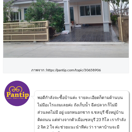
ภาพจาก : https://pantip.com/topic/30658906
พอดีกำลังจะซื้อบ้านค่ะ รายละเอียดก็ตามด้านบน
ไม่มีอะไรแถมเลยค่ะ ถังเก็บน้ำ ฉีดปลวก ก็ไม่มี
ส่วนลดไม่มี อยู่ แยกหนอกชาก จ.ชลบุรี ซึ่งหมู่บ้าน
ติดถนน แต่ห่างจากตัวเมืองชลบุรี 23 กิโล เรากำลัง
2 จิต 2 ใจ ค่ะช่วยแนะนำทีค่ะว่า ราคาบ้านจะมี