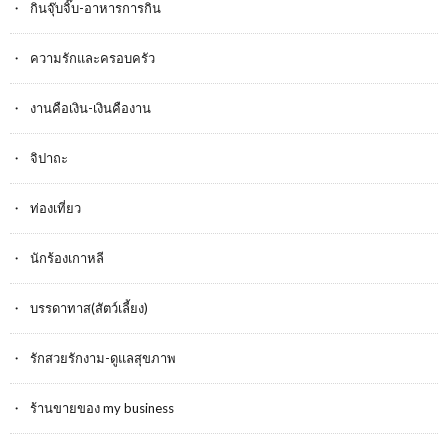
กินจุ๊บจิ๊บ-อาหารการกิน
ความรักและครอบครัว
งานคือเงิน-เงินคืองาน
จิปาถะ
ท่องเที่ยว
นักร้องเกาหลี
บรรดาทาส(สัตว์เลี้ยง)
รักสวยรักงาม-ดูแลสุขภาพ
ร้านขายของ my business