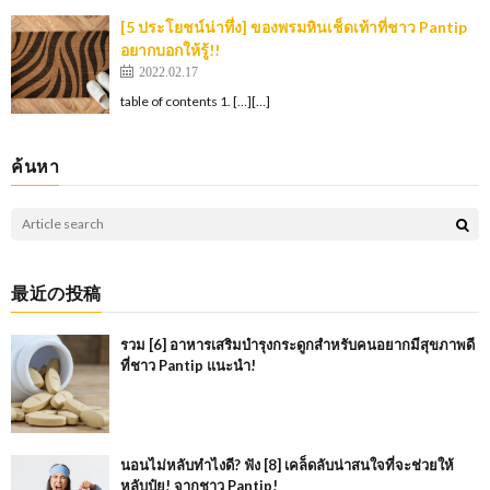
[5 ประโยชน์น่าทึ่ง] ของพรมหินเช็ดเท้าที่ชาว Pantip
อยากบอกให้รู้!!
2022.02.17
table of contents 1. […][…]
ค้นหา
最近の投稿
รวม [6] อาหารเสริมบำรุงกระดูกสำหรับคนอยากมีสุขภาพดี
ที่ชาว Pantip แนะนำ!
นอนไม่หลับทำไงดี? ฟัง [8] เคล็ดลับน่าสนใจที่จะช่วยให้
หลับปุ๋ย! จากชาว Pantip!