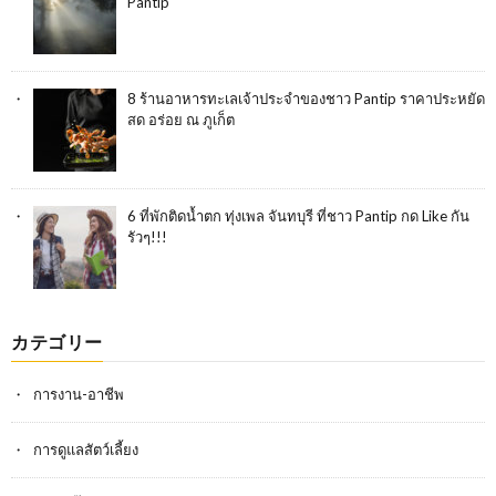
Pantip
8 ร้านอาหารทะเลเจ้าประจำของชาว Pantip ราคาประหยัด
สด อร่อย ณ ภูเก็ต
6 ที่พักติดน้ำตก ทุ่งเพล จันทบุรี ที่ชาว Pantip กด Like กัน
รัวๆ!!!
カテゴリー
การงาน-อาชีพ
การดูแลสัตว์เลี้ยง