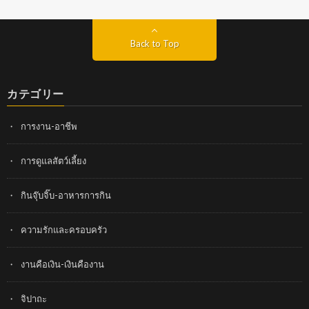
Back to Top
カテゴリー
การงาน-อาชีพ
การดูแลสัตว์เลี้ยง
กินจุ๊บจิ๊บ-อาหารการกิน
ความรักและครอบครัว
งานคือเงิน-เงินคืองาน
จิปาถะ