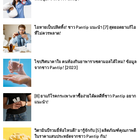
ไอหายเป็นปลิดทิ้ง! ชาว Pantip แนะนำ [7] สุดยอดยาแก้ไอ
ที่ไม่ควรพลาด!
ไขปริศนาคาใจ คนท้องกินยาพาราเซตามอลได้ไหม? ข้อมูล
จากชาว Pantip! [2023]
[8] ยาแก้โรคกระเพาะหาซื้อง่ายได้ผลดีที่ชาว Pantip อยาก
แนะนำ!
วิตามินบีรวมยี่ห้อไหนดี? มารู้จักกับ [5] ผลิตภัณฑ์คุณภาพดี
ในราคาแสนประหยัดจากชาว Pantip กัน!