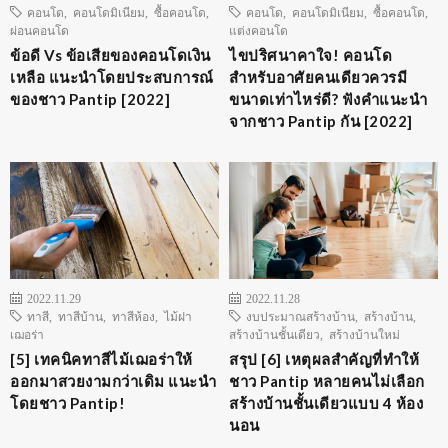
คอนโด
,
คอนโดมิเนียม
,
ซื้อคอนโด
,
คอนโด
,
คอนโดมิเนียม
,
ซื้อคอนโด
,
ผ่อนคอนโด
แต่งคอนโด
ข้อดี Vs ข้อเสียของคอนโดเงิน
ไขปริศนาคาใจ! คอนโด
เหลือ แนะนำโดยประสบการณ์
สำหรับอาศัยคนเดียวควรมี
ของชาว Pantip [2022]
ขนาดเท่าไหร่ดี? ฟังคำแนะนำ
จากชาว Pantip กัน [2022]
2022.11.29
2022.11.28
ทาสี
,
ทาสีบ้าน
,
ทาสีห้อง
,
ไม้ฝา
งบประมาณสร้างบ้าน
,
สร้างบ้าน
,
เฌอร่า
สร้างบ้านชั้นเดียว
,
สร้างบ้านใหม่
[5] เทคนิคทาสีไม้เฌอร่าให้
สรุป [6] เหตุผลสำคัญที่ทำให้
ออกมาสวยงามกว่าเดิม แนะนำ
ชาว Pantip หลายคนไม่เลือก
โดยชาว Pantip!
สร้างบ้านชั้นเดียวแบบ 4 ห้อง
นอน