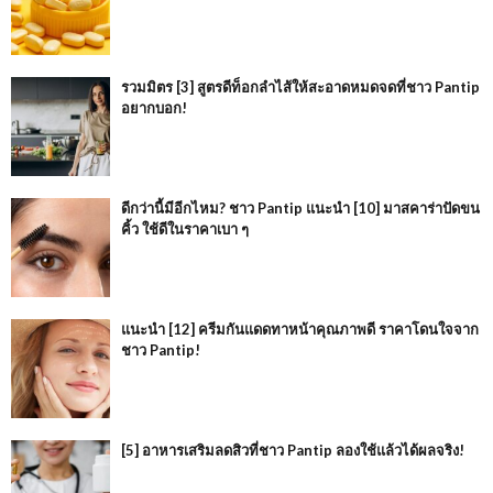
รวมมิตร [3] สูตรดีท็อกลำไส้ให้สะอาดหมดจดที่ชาว Pantip
อยากบอก!
ดีกว่านี้มีอีกไหม? ชาว Pantip แนะนำ [10] มาสคาร่าปัดขน
คิ้ว ใช้ดีในราคาเบา ๆ
แนะนำ [12] ครีมกันแดดทาหน้าคุณภาพดี ราคาโดนใจจาก
ชาว Pantip!
[5] อาหารเสริมลดสิวที่ชาว Pantip ลองใช้แล้วได้ผลจริง!