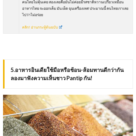
คนไทยไม่คุ้นเคย สองเลยคือมันไม่ค่อยมีรสชาติหวานเปรี้ยวเหมือน
อาหารไทย จะออกเค็ม มัน เผ็ด ฉุนเครื่องเทศ ประมาณนี้ คนไทยเราเลย
ไปว่าไม่อร่อย
คลิก! อ่านกระทู้ต้นฉบับ
5.อาหารอินเดียใช้มือหรือช้อน-ส้อมทานดีกว่ากัน
ลองมาฟังความเห็นชาว
Pantip กัน!