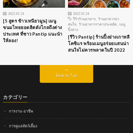
2022.01.24
2022.01.24
รีวิวร้านอาหาร
,
ร้านอาหารน่า
[5 สูตร ข้าวเหนียวมูน] เมนู
สนใจ
,
ร้านอาหารราคาประหยัด
,
เมนู
ขนมไทยยอดฮิตดังไกลถึงต่าง
ปิ้งย่าง
ประเทศ ที่ชาว Pantip แนะนำ
[รีวิว Pantip] ร้านปิ้งย่างเกาหลี
ให้ลอง!
โคซิแร พร้อมเมนูอร่อยแสนน่า
สนใจไม่ควรพลาดในปี 2022
Back to Top
カテゴリー
การงาน-อาชีพ
การดูแลสัตว์เลี้ยง