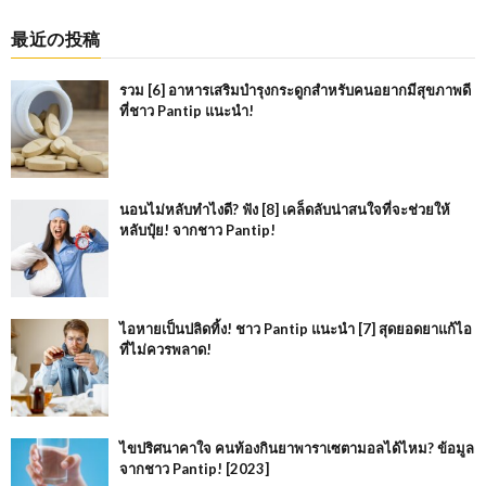
最近の投稿
รวม [6] อาหารเสริมบำรุงกระดูกสำหรับคนอยากมีสุขภาพดี
ที่ชาว Pantip แนะนำ!
นอนไม่หลับทำไงดี? ฟัง [8] เคล็ดลับน่าสนใจที่จะช่วยให้
หลับปุ๋ย! จากชาว Pantip!
ไอหายเป็นปลิดทิ้ง! ชาว Pantip แนะนำ [7] สุดยอดยาแก้ไอ
ที่ไม่ควรพลาด!
ไขปริศนาคาใจ คนท้องกินยาพาราเซตามอลได้ไหม? ข้อมูล
จากชาว Pantip! [2023]