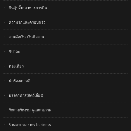
กินจุ๊บจิ๊บ-อาหารการกิน
ความรักและครอบครัว
งานคือเงิน-เงินคืองาน
จิปาถะ
ท่องเที่ยว
นักร้องเกาหลี
บรรดาทาส(สัตว์เลี้ยง)
รักสวยรักงาม-ดูแลสุขภาพ
ร้านขายของ my business