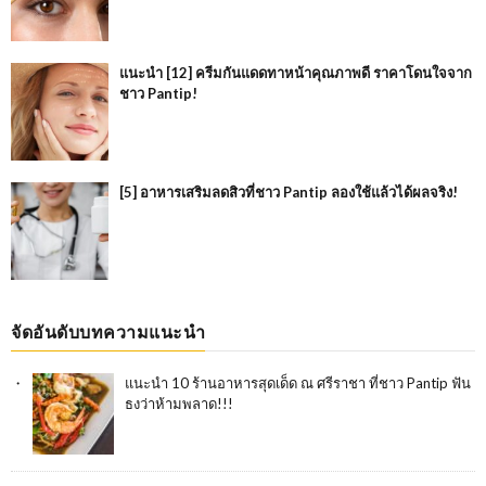
แนะนำ [12] ครีมกันแดดทาหน้าคุณภาพดี ราคาโดนใจจาก
ชาว Pantip!
[5] อาหารเสริมลดสิวที่ชาว Pantip ลองใช้แล้วได้ผลจริง!
จัดอันดับบทความแนะนำ
แนะนำ 10 ร้านอาหารสุดเด็ด ณ ศรีราชา ที่ชาว Pantip ฟัน
ธงว่าห้ามพลาด!!!