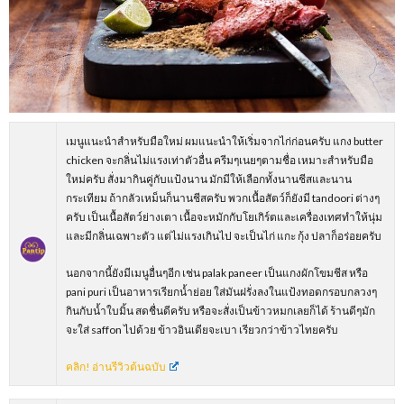
เมนูแนะนำสำหรับมือใหม่ ผมแนะนำให้เริ่มจากไก่ก่อนครับ แกง butter
chicken จะกลิ่นไม่แรงเท่าตัวอื่น ครีมๆเนยๆตามชื่อ เหมาะสำหรับมือ
ใหม่ครับ สั่งมากินคู่กับแป้งนาน มักมีให้เลือกทั้งนานชีสและนาน
กระเทียม ถ้ากลัวเหม็นก็นานชีสครับ พวกเนื้อสัตว์ก็ยังมี tandoori ต่างๆ
ครับ เป็นเนื้อสัตว์ย่างเตา เนื้อจะหมักกับโยเกิร์ตและเครื่องเทศทำให้นุ่ม
และมีกลิ่นเฉพาะตัว แต่ไม่แรงเกินไป จะเป็นไก่ แกะ กุ้ง ปลาก็อร่อยครับ
นอกจากนี้ยังมีเมนูอื่นๆอีก เช่น palak paneer เป็นแกงผักโขมชีส หรือ
pani puri เป็นอาหารเรียกน้ำย่อย ใส่มันฝรั่งลงในแป้งทอดกรอบกลวงๆ
กินกับน้ำใบมิ้น สดชื่นดีครับ หรือจะสั่งเป็นข้าวหมกเลยก็ได้ ร้านดีๆมัก
จะใส่ saffon ไปด้วย ข้าวอินเดียจะเบา เรียวกว่าข้าวไทยครับ
คลิก! อ่านรีวิวต้นฉบับ