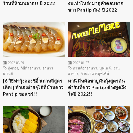
ร้านที่ห้ามพลาด!! ปี 2022
งบเท่าไหร่? มาดูคำตอบจาก
ชาว Pantip กัน! ปี 2022
2022.03.29
2022.01.27
กุ้งดอง
,
วิธีทำอาหาร
,
อาหาร
การเลือกอาหาร
,
บุฟเฟ่ต์
,
ร้าน
เกาหลี
อาหาร
,
ร้านอาหารบุฟเฟ่ต์
[6 วิธีทำกุ้งดองซีอิ้วเกาหลีสูตร
มานี มีหม้อชาบูมันกุ้งสูตรต้น
เด็ด!] ทำเองง่ายๆได้ที่บ้านชาว
ตำรับที่ชาว Pantip ต่างพูดถึง
Pantip ขอแชร์!!
ในปี 2022!!