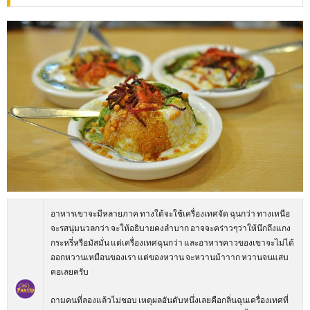
อาหารเขาจะมีหลายภาค ทางใต้จะใช้เครื่องเทศจัด ฉุนกว่า ทางเหนือ
จะรสนุ่มนวลกว่า จะให้อธิบายคงลำบาก อาจจะคร่าวๆว่าให้นึกถึงแกง
กระหรี่หรือมัสมั่น แต่เครื่องเทศฉุนกว่า และอาหารคาวของเขาจะไม่ได้
ออกหวานเหมือนของเรา แต่ของหวาน จะหวานม้าาาก หวานจนแสบ
คอเลยครับ
ถามคนที่ลองแล้วไม่ชอบ เหตุผลอันดับหนึ่งเลยคือกลิ่นฉุนเครื่องเทศที่