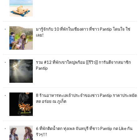
มารู้จักกับ 10 ที่พักในเชียงดาว ที่ชาว Pantip โดนใจ ใช่
เลย!
รวม #12 ที่พักเขาใหญ่พร้อม [[รีวิว]] การันตีจากสมาชิก
Pantip
8 ร้านอาหารทะเลเจ้าประจำของชาว Pantip ราคาประหยัด
สด อร่อย ณ ภูเก็ต
6 ที่พักติดน้ำตก ทุ่งเพล จันทบุรี ที่ชาว Pantip กด Like กัน
รัวๆ!!!