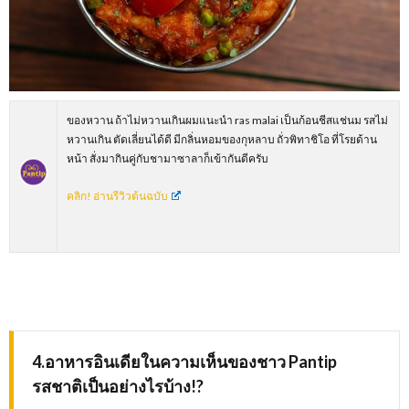
ของหวาน ถ้าไม่หวานเกินผมแนะนำ ras malai เป็นก้อนชีสแช่นม รสไม่
หวานเกิน ตัดเลี่ยนได้ดี มีกลิ่นหอมของกุหลาบ ถั่วพิทาชิโอ ที่โรยด้าน
หน้า สั่งมากินคู่กับชามาซาลาก็เข้ากันดีครับ
คลิก! อ่านรีวิวต้นฉบับ
4.อาหารอินเดียในความเห็นของชาว
Pantip
รสชาติเป็นอย่างไรบ้าง!?