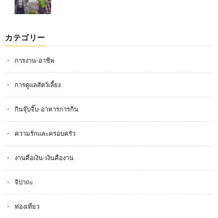
カテゴリー
การงาน-อาชีพ
การดูแลสัตว์เลี้ยง
กินจุ๊บจิ๊บ-อาหารการกิน
ความรักและครอบครัว
งานคือเงิน-เงินคืองาน
จิปาถะ
ท่องเที่ยว