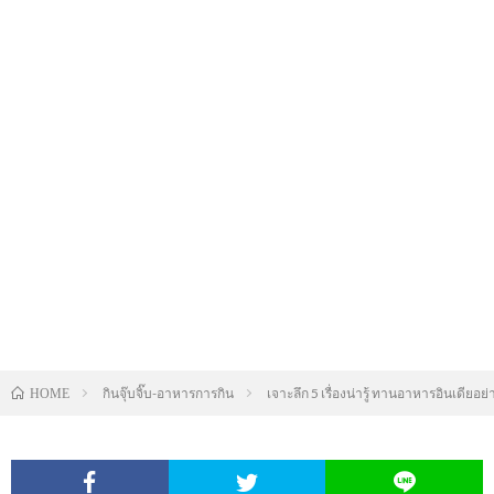
กินจุ๊บจิ๊บ-อาหารการกิน
เจาะลึก 5 เรื่องน่ารู้ ทานอาหารอินเดียอย่
HOME