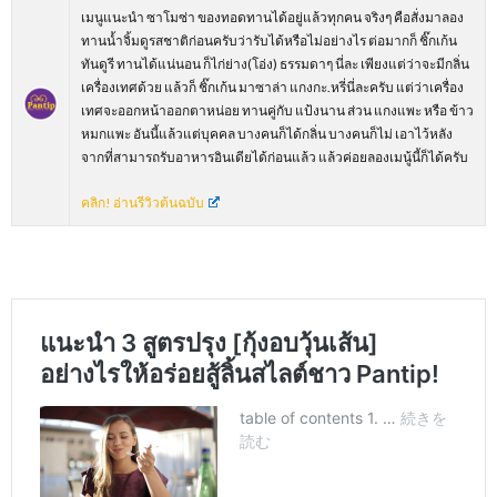
เมนูแนะนำ ซาโมซ่า ของทอดทานได้อยู่แล้วทุกคน จริงๆ คือสั่งมาลอง
ทานน้ำจิ้มดูรสชาติก่อนครับว่ารับได้หรือไม่อย่างไร ต่อมากก็ ชิ๊กเก้น
ทันดูรี ทานได้แน่นอน ก็ไก่ย่าง(โอ่ง) ธรรมดาๆ นี่ละ เพียงแต่ว่าจะมีกลิ่น
เครื่องเทศด้วย แล้วก็ ชิ๊กเก้น มาซาล่า แกงกะ.หรี่นี่ละครับ แต่ว่าเครื่อง
เทศจะออกหน้าออกตาหน่อย ทานคู่กับ แป้งนาน ส่วน แกงแพะ หรือ ข้าว
หมกแพะ อันนี้แล้วแต่บุคคล บางคนก็ได้กลิ่น บางคนก็ไม่ เอาไว้หลัง
จากที่สามารถรับอาหารอินเดียได้ก่อนแล้ว แล้วค่อยลองเมนู้นี้ก็ได้ครับ
คลิก! อ่านรีวิวต้นฉบับ