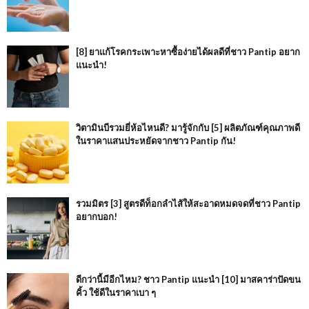
[8] ยาแก้โรคกระเพาะหาซื้อง่ายได้ผลดีที่ชาว Pantip อยาก
แนะนำ!
วิตามินบีรวมยี่ห้อไหนดี? มารู้จักกับ [5] ผลิตภัณฑ์คุณภาพดี
ในราคาแสนประหยัดจากชาว Pantip กัน!
รวมมิตร [3] สูตรดีท็อกลำไส้ให้สะอาดหมดจดที่ชาว Pantip
อยากบอก!
ดีกว่านี้มีอีกไหม? ชาว Pantip แนะนำ [10] มาสคาร่าปัดขน
คิ้ว ใช้ดีในราคาเบา ๆ