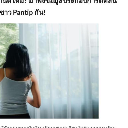
้านดีไหม
? มาฟังข้อมูลประกอบการตัดสิน
าว Pantip กัน!