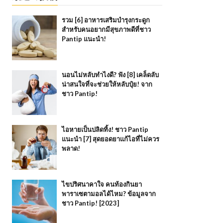
รวม [6] อาหารเสริมบำรุงกระดูก
สำหรับคนอยากมีสุขภาพดีที่ชาว
Pantip แนะนำ!
นอนไม่หลับทำไงดี? ฟัง [8] เคล็ดลับ
น่าสนใจที่จะช่วยให้หลับปุ๋ย! จาก
ชาว Pantip!
ไอหายเป็นปลิดทิ้ง! ชาว Pantip
แนะนำ [7] สุดยอดยาแก้ไอที่ไม่ควร
พลาด!
ไขปริศนาคาใจ คนท้องกินยา
พาราเซตามอลได้ไหม? ข้อมูลจาก
ชาว Pantip! [2023]