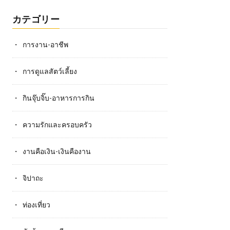
カテゴリー
การงาน-อาชีพ
การดูแลสัตว์เลี้ยง
กินจุ๊บจิ๊บ-อาหารการกิน
ความรักและครอบครัว
งานคือเงิน-เงินคืองาน
จิปาถะ
ท่องเที่ยว