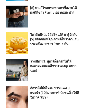
[8] ยาแก้โรคกระเพาะหาซื้อง่ายได้
ผลดีที่ชาว Pantip อยากแนะนำ!
วิตามินบีรวมยี่ห้อไหนดี? มารู้จักกับ
[5] ผลิตภัณฑ์คุณภาพดีในราคาแสน
ประหยัดจากชาว Pantip กัน!
รวมมิตร [3] สูตรดีท็อกลำไส้ให้
สะอาดหมดจดที่ชาว Pantip อยาก
บอก!
ดีกว่านี้มีอีกไหม? ชาว Pantip
แนะนำ [10] มาสคาร่าปัดขนคิ้ว ใช้ดี
ในราคาเบา ๆ