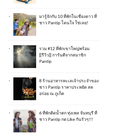
มารู้จักกับ 10 ที่พักในเชียงดาว ที่
ชาว Pantip โดนใจ ใช่เลย!
รวม #12 ที่พักเขาใหญ่พร้อม
[[รีวิว]] การันตีจากสมาชิก
Pantip
8 ร้านอาหารทะเลเจ้าประจำของ
ชาว Pantip ราคาประหยัด สด
อร่อย ณ ภูเก็ต
6 ที่พักติดน้ำตก ทุ่งเพล จันทบุรี ที่
ชาว Pantip กด Like กันรัวๆ!!!