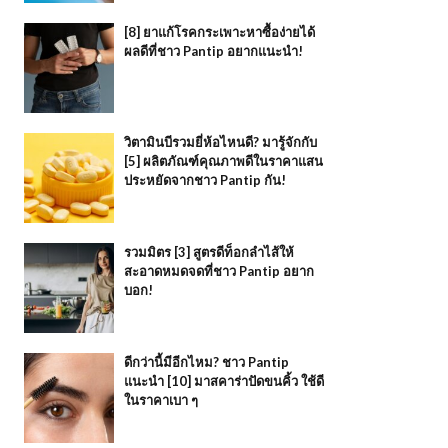
[8] ยาแก้โรคกระเพาะหาซื้อง่ายได้
ผลดีที่ชาว Pantip อยากแนะนำ!
วิตามินบีรวมยี่ห้อไหนดี? มารู้จักกับ
[5] ผลิตภัณฑ์คุณภาพดีในราคาแสน
ประหยัดจากชาว Pantip กัน!
รวมมิตร [3] สูตรดีท็อกลำไส้ให้
สะอาดหมดจดที่ชาว Pantip อยาก
บอก!
ดีกว่านี้มีอีกไหม? ชาว Pantip
แนะนำ [10] มาสคาร่าปัดขนคิ้ว ใช้ดี
ในราคาเบา ๆ