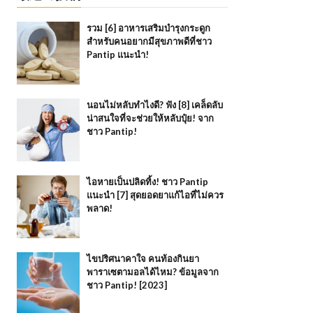
รวม [6] อาหารเสริมบำรุงกระดูก
สำหรับคนอยากมีสุขภาพดีที่ชาว
Pantip แนะนำ!
นอนไม่หลับทำไงดี? ฟัง [8] เคล็ดลับ
น่าสนใจที่จะช่วยให้หลับปุ๋ย! จาก
ชาว Pantip!
ไอหายเป็นปลิดทิ้ง! ชาว Pantip
แนะนำ [7] สุดยอดยาแก้ไอที่ไม่ควร
พลาด!
ไขปริศนาคาใจ คนท้องกินยา
พาราเซตามอลได้ไหม? ข้อมูลจาก
ชาว Pantip! [2023]