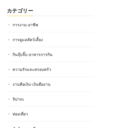
カテゴリー
การงาน-อาชีพ
การดูแลสัตว์เลี้ยง
กินจุ๊บจิ๊บ-อาหารการกิน
ความรักและครอบครัว
งานคือเงิน-เงินคืองาน
จิปาถะ
ท่องเที่ยว