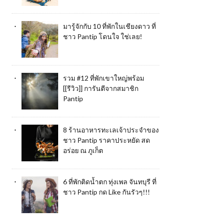
มารู้จักกับ 10 ที่พักในเชียงดาว ที่
ชาว Pantip โดนใจ ใช่เลย!
รวม #12 ที่พักเขาใหญ่พร้อม
[[รีวิว]] การันตีจากสมาชิก
Pantip
8 ร้านอาหารทะเลเจ้าประจำของ
ชาว Pantip ราคาประหยัด สด
อร่อย ณ ภูเก็ต
6 ที่พักติดน้ำตก ทุ่งเพล จันทบุรี ที่
ชาว Pantip กด Like กันรัวๆ!!!