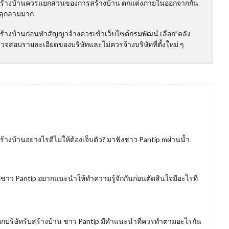
บสร้างบ้านควรแยกส่วนของการสร้างบ้าน ตกแต่งภายในออกจากกัน
ม่ลุกลามมาก
ร้างบ้านก่อนทำสัญญาจ้างควรเข้าเว็บไซต์กรมพัฒน์ เลือก”คลัง
รวจสอบรายละเอียดของบริษัทและไม่ควรจ้างบริษัทที่ตั้งใหม่ ๆ
ร้างบ้านอย่างไรดีไม่ให้ต้องเจ็บตัว? มาฟังชาว Pantip mผ่านน้ำ
ที่ชาว Pantip อยากแนะนำให้ทำความรู้จักกันก่อนตัดสินใจมีอะไรที่
ือกบริษัทรับสร้างบ้าน ชาว Pantip มีคำแนะนำที่ควรทำตามอะไรกัน