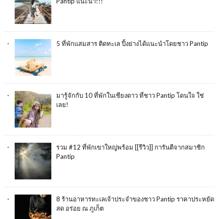
Pantip แนะนำ!!!
5 ที่พักแสมสาร ติดทะเล ปิ้งย่างได้แนะนำโดยชาว Pantip
มารู้จักกับ 10 ที่พักในเชียงดาว ที่ชาว Pantip โดนใจ ใช่
เลย!
รวม #12 ที่พักเขาใหญ่พร้อม [[รีวิว]] การันตีจากสมาชิก
Pantip
8 ร้านอาหารทะเลเจ้าประจำของชาว Pantip ราคาประหยัด
สด อร่อย ณ ภูเก็ต