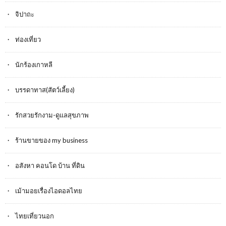
จิปาถะ
ท่องเที่ยว
นักร้องเกาหลี
บรรดาทาส(สัตว์เลี้ยง)
รักสวยรักงาม-ดูแลสุขภาพ
ร้านขายของ my business
อสังหา คอนโด บ้าน ที่ดิน
เม้ามอยเรื่องไอดอลไทย
ไทยเที่ยวนอก