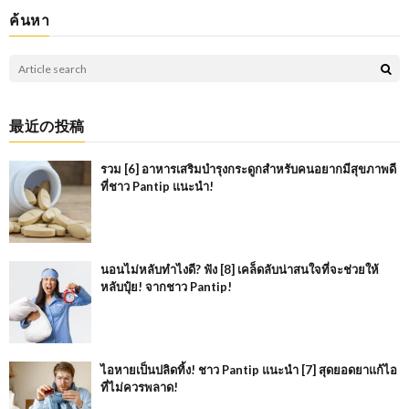
ค้นหา
最近の投稿
รวม [6] อาหารเสริมบำรุงกระดูกสำหรับคนอยากมีสุขภาพดี
ที่ชาว Pantip แนะนำ!
นอนไม่หลับทำไงดี? ฟัง [8] เคล็ดลับน่าสนใจที่จะช่วยให้
หลับปุ๋ย! จากชาว Pantip!
ไอหายเป็นปลิดทิ้ง! ชาว Pantip แนะนำ [7] สุดยอดยาแก้ไอ
ที่ไม่ควรพลาด!