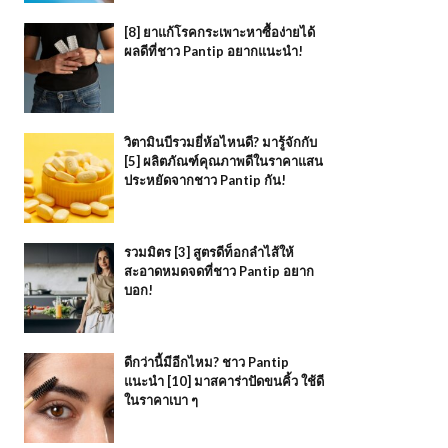
[8] ยาแก้โรคกระเพาะหาซื้อง่ายได้
ผลดีที่ชาว Pantip อยากแนะนำ!
วิตามินบีรวมยี่ห้อไหนดี? มารู้จักกับ
[5] ผลิตภัณฑ์คุณภาพดีในราคาแสน
ประหยัดจากชาว Pantip กัน!
รวมมิตร [3] สูตรดีท็อกลำไส้ให้
สะอาดหมดจดที่ชาว Pantip อยาก
บอก!
ดีกว่านี้มีอีกไหม? ชาว Pantip
แนะนำ [10] มาสคาร่าปัดขนคิ้ว ใช้ดี
ในราคาเบา ๆ