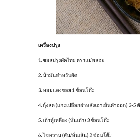
เครื่องปรุง
1. ซอสปรุงผัดไทย ตราแม่พลอย
2. น้ํามันสําหรับผัด
3. หอมแดงซอย 1 ช้อนโต๊ะ
4. กุ้งสด (แกะเปลือกผ่าหลังเอาเส้นดําออก) 3-5 
5. เต้าหู้เหลือง (หั่นเต๋า) 3 ช้อนโต๊ะ
6. ไชหวาน (สับ/หั่นเส้น) 2 ช้อนโต๊ะ