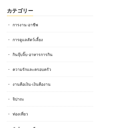
カテゴリー
การงาน-อาชีพ
การดูแลสัตว์เลี้ยง
กินจุ๊บจิ๊บ-อาหารการกิน
ความรักและครอบครัว
งานคือเงิน-เงินคืองาน
จิปาถะ
ท่องเที่ยว