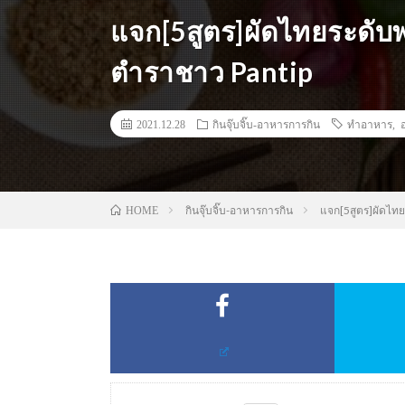
แจก[5สูตร]ผัดไทยระดับพ
ตำราชาว Pantip
2021.12.28
กินจุ๊บจิ๊บ-อาหารการกิน
ทำอาหาร
,
กินจุ๊บจิ๊บ-อาหารการกิน
แจก[5สูตร]ผัดไทย
HOME