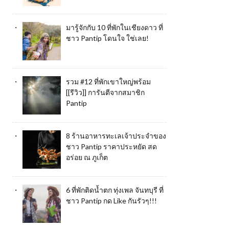
มารู้จักกับ 10 ที่พักในเชียงดาว ที่
ชาว Pantip โดนใจ ใช่เลย!
รวม #12 ที่พักเขาใหญ่พร้อม
[[รีวิว]] การันตีจากสมาชิก
Pantip
8 ร้านอาหารทะเลเจ้าประจำของ
ชาว Pantip ราคาประหยัด สด
อร่อย ณ ภูเก็ต
6 ที่พักติดน้ำตก ทุ่งเพล จันทบุรี ที่
ชาว Pantip กด Like กันรัวๆ!!!