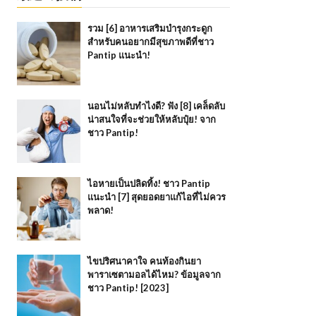
รวม [6] อาหารเสริมบำรุงกระดูก
สำหรับคนอยากมีสุขภาพดีที่ชาว
Pantip แนะนำ!
นอนไม่หลับทำไงดี? ฟัง [8] เคล็ดลับ
น่าสนใจที่จะช่วยให้หลับปุ๋ย! จาก
ชาว Pantip!
ไอหายเป็นปลิดทิ้ง! ชาว Pantip
แนะนำ [7] สุดยอดยาแก้ไอที่ไม่ควร
พลาด!
ไขปริศนาคาใจ คนท้องกินยา
พาราเซตามอลได้ไหม? ข้อมูลจาก
ชาว Pantip! [2023]