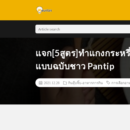
แจก[5สูตร]ทำแกงกระหรี่ญ
แบบฉบับชาว Pantip
2021.12.28
กินจุ๊บจิ๊บ-อาหารการกิน
การเลือกอา