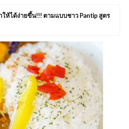
อทำให้ได้ง่ายขึ้น!!! ตามแบบชาว Pantip สูตร