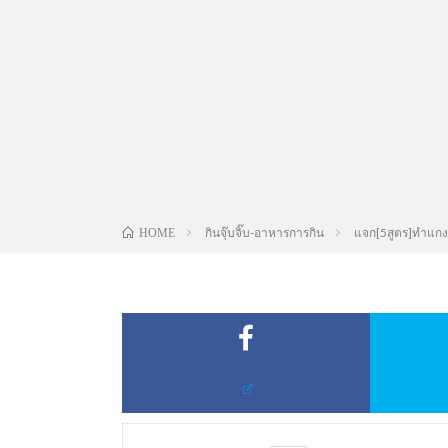
กินจุ๊บจิ๊บ-อาหารการกิน
แจก[5สูตร]ทำแกงกร
HOME