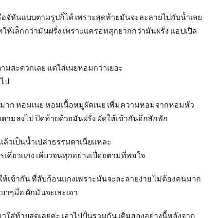
หรือจัหันเเบบตามรูปก็ได้ เพราะสุดท้ายมันจะละลายไปกับน้ำเลย
ทให้เล็กกว่ามันฝรั่ง เพราะเเครอทสุกยากกว่ามันฝรั่ง เเอปเปิล
นะตามสะดวกเลย เเต่ใส่เนยหอมกว่าเยอะ
งไป
เยอะมาก หอมเนย หอมเนื้อหมูผัดเนย เพิ่มความหอมจากหอมหัว
ามลงไป ปิดท้ายด้วยมันฝรั่ง ผัดให้เข้ากันอีกสักพัก
เล้วเป็นน้ำเปล่าธรรมดาเนี่ยเเหละ
เคี่ยวเเกง เคี่ยวจนทุกอย่างเปื่อยตามที่พอใจ
นให้เข้ากัน ที่สับก้อนเเกงเพราะมันจะละลายง่าย ไม่ต้องคนมาก
องเบาๆมือ ผักมันจะเละเอา
อาใส่ท้ายสุดเลยค่ะ เอาไปปั่นรวมกัน เติมสองอย่างนี้หลังจาก