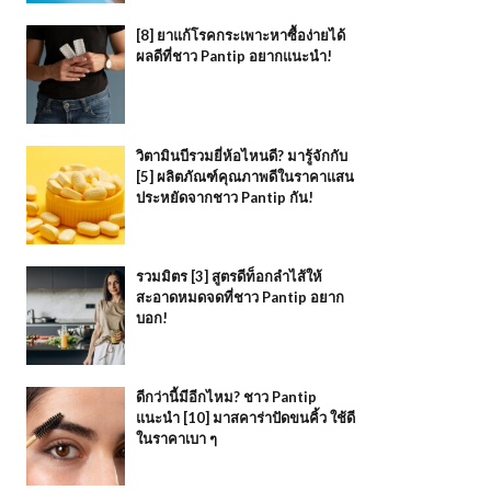
[8] ยาแก้โรคกระเพาะหาซื้อง่ายได้
ผลดีที่ชาว Pantip อยากแนะนำ!
วิตามินบีรวมยี่ห้อไหนดี? มารู้จักกับ
[5] ผลิตภัณฑ์คุณภาพดีในราคาแสน
ประหยัดจากชาว Pantip กัน!
รวมมิตร [3] สูตรดีท็อกลำไส้ให้
สะอาดหมดจดที่ชาว Pantip อยาก
บอก!
ดีกว่านี้มีอีกไหม? ชาว Pantip
แนะนำ [10] มาสคาร่าปัดขนคิ้ว ใช้ดี
ในราคาเบา ๆ