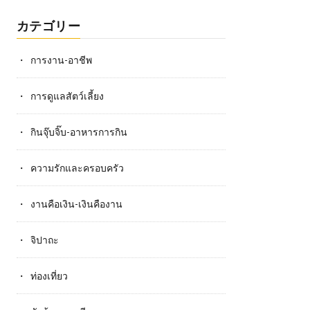
カテゴリー
การงาน-อาชีพ
การดูแลสัตว์เลี้ยง
กินจุ๊บจิ๊บ-อาหารการกิน
ความรักและครอบครัว
งานคือเงิน-เงินคืองาน
จิปาถะ
ท่องเที่ยว