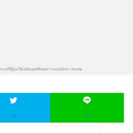
ะหรี่ญี่ปุ่น ให้เหมือนออริจินอล!! แบบฉบับชาว Pantip