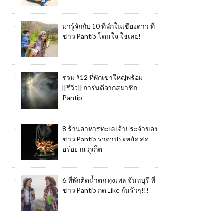
มารู้จักกับ 10 ที่พักในเชียงดาว ที่
ชาว Pantip โดนใจ ใช่เลย!
รวม #12 ที่พักเขาใหญ่พร้อม
[[รีวิว]] การันตีจากสมาชิก
Pantip
8 ร้านอาหารทะเลเจ้าประจำของ
ชาว Pantip ราคาประหยัด สด
อร่อย ณ ภูเก็ต
6 ที่พักติดน้ำตก ทุ่งเพล จันทบุรี ที่
ชาว Pantip กด Like กันรัวๆ!!!