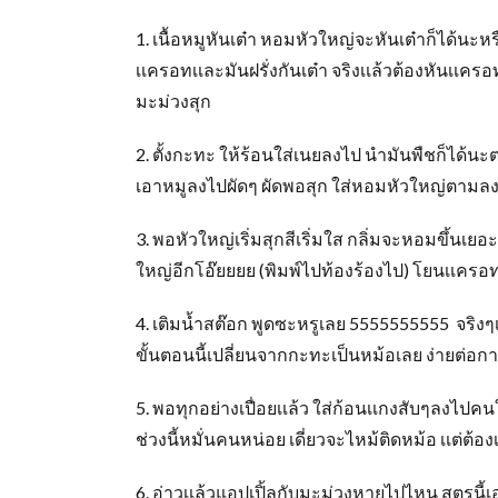
1. เนื้อหมูหันเต๋า หอมหัวใหญ่จะหันเต๋าก็ได้นะ
เเครอทเเละมันฝรั่งกันเต๋า จริงเเล้วต้องหันเเครอ
มะม่วงสุก
2. ตั้งกะทะ ให้ร้อนใส่เนยลงไป นำมันพืชก็ได้
เอาหมูลงไปผัดๆ ผัดพอสุก ใส่หอมหัวใหญ่ตามล
3. พอหัวใหญ่เริ่มสุกสีเริ่มใส กลิ่มจะหอมขึ้น
ใหญ่อีกโอ๊ยยยย (พิมพ์ไปท้องร้องไป) โยนเเครอทต
4. เติมน้ำสต๊อก พูดซะหรูเลย 5555555555 จริงๆเ
ขั้นตอนนี้เปลี่ยนจากกะทะเป็นหม้อเลย ง่ายต่อการ
5. พอทุกอย่างเปื่อยเเล้ว ใส่ก้อนเเกงสับๆลงไปค
ช่วงนี้หมั่นคนหน่อย เดี่ยวจะไหม้ติดหม้อ เเต่ต้
6. อ่าวเเล้วแอปเปิ้ลกับมะม่วงหายไปไหน สูตรนี้เ