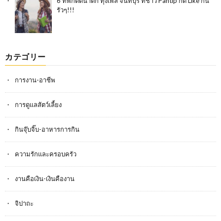
6 ที่พักติดน้ำตก ทุ่งเพล จันทบุรี ที่ชาว Pantip กด Like กัน
รัวๆ!!!
カテゴリー
การงาน-อาชีพ
การดูแลสัตว์เลี้ยง
กินจุ๊บจิ๊บ-อาหารการกิน
ความรักและครอบครัว
งานคือเงิน-เงินคืองาน
จิปาถะ