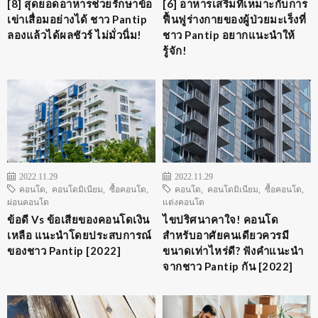
[8] สุดยอดอาหารช่วยรักษาข้อ
[6] อาหารเสริมที่เหมาะกับการ
เข่าเสื่อมอย่างได้ ชาว Pantip
ฟื้นฟูร่างกายของผู้ป่วยมะเร็งที่
ลองแล้วได้ผลชัวร์ ไม่มั่วนิ่ม!
ชาว Pantip อยากแนะนำให้
รู้จัก!
2022.11.29
2022.11.29
คอนโด
,
คอนโดมิเนียม
,
ซื้อคอนโด
,
คอนโด
,
คอนโดมิเนียม
,
ซื้อคอนโด
,
ผ่อนคอนโด
แต่งคอนโด
ข้อดี Vs ข้อเสียของคอนโดเงิน
ไขปริศนาคาใจ! คอนโด
เหลือ แนะนำโดยประสบการณ์
สำหรับอาศัยคนเดียวควรมี
ของชาว Pantip [2022]
ขนาดเท่าไหร่ดี? ฟังคำแนะนำ
จากชาว Pantip กัน [2022]