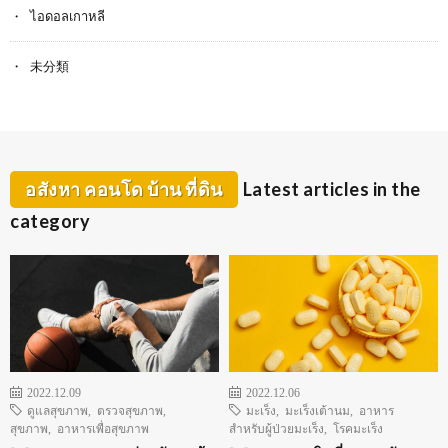
ไอดอลเกาหลี
未分類
อสังหา คอนโด บ้าน ที่ดิน
Latest articles in the
category
2022.12.09
2022.12.06
ดูแลสุขภาพ
,
ตรวจสุขภาพ
,
มะเร็ง
,
มะเร็งเต้านม
,
อาหาร
สุขภาพ
,
อาหารเพื่อสุขภาพ
สำหรับผู้ป่วยมะเร็ง
,
โรคมะเร็ง