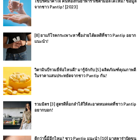
ไขปริศนาคาใจ คนท้องกินยาพาราเซตามอลได้ไหม? ข้อมูล
จากชาว Pantip! [2023]
[8] ยาแก้โรคกระเพาะหาซื้อง่ายได้ผลดีที่ชาว Pantip อยาก
แนะนำ!
วิตามินบีรวมยี่ห้อไหนดี? มารู้จักกับ [5] ผลิตภัณฑ์คุณภาพดี
ในราคาแสนประหยัดจากชาว Pantip กัน!
รวมมิตร [3] สูตรดีท็อกลำไส้ให้สะอาดหมดจดที่ชาว Pantip
อยากบอก!
ดีกว่านี้มีอีกไหม? ชาว Pantip แนะนำ [10] มาสคาร่าปัดขน