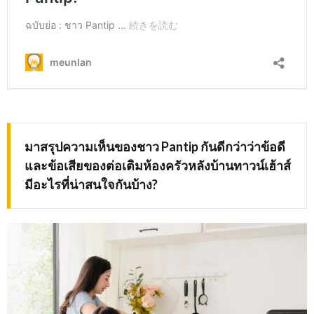
มาสรุปความเห็นของชาว Pantip กันดีกว่าว่าข้อดี
และข้อเสียของต่อเติมห้องครัวหลังบ้านทาวน์เฮ้าส์
มีอะไรที่น่าสนใจกันบ้าง?