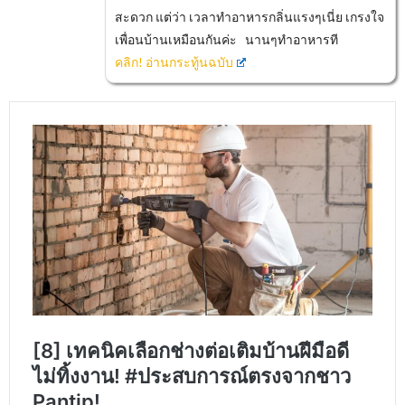
สะดวก แต่ว่า เวลาทำอาหารกลิ่นแรงๆเนี่ย เกรงใจ
เพื่อนบ้านเหมือนกันค่ะ นานๆทำอาหารที
คลิก! อ่านกระทู้นฉบับ