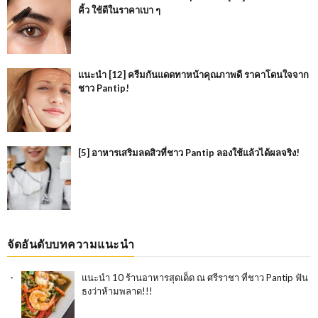
คิ้ว ใช้ดีในราคาเบา ๆ
แนะนำ [12] ครีมกันแดดทาหน้าคุณภาพดี ราคาโดนใจจาก
ชาว Pantip!
[5] อาหารเสริมลดสิวที่ชาว Pantip ลองใช้แล้วได้ผลจริง!
จัดอันดับบทความแนะนำ
แนะนำ 10 ร้านอาหารสุดเด็ด ณ ศรีราชา ที่ชาว Pantip ฟัน
ธงว่าห้ามพลาด!!!