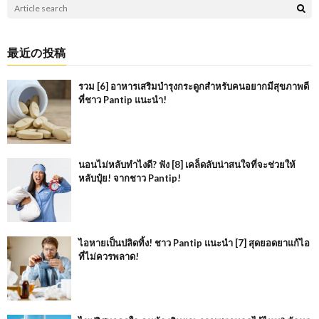
最近の投稿
รวม [6] อาหารเสริมบำรุงกระดูกสำหรับคนอยากมีสุขภาพดี
ที่ชาว Pantip แนะนำ!
นอนไม่หลับทำไงดี? ฟัง [8] เคล็ดลับน่าสนใจที่จะช่วยให้
หลับปุ๋ย! จากชาว Pantip!
ไอหายเป็นปลิดทิ้ง! ชาว Pantip แนะนำ [7] สุดยอดยาแก้ไอ
ที่ไม่ควรพลาด!