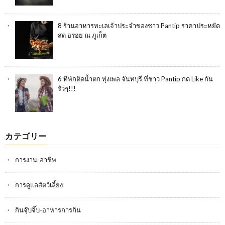
8 ร้านอาหารทะเลเจ้าประจำของชาว Pantip ราคาประหยัด
สด อร่อย ณ ภูเก็ต
6 ที่พักติดน้ำตก ทุ่งเพล จันทบุรี ที่ชาว Pantip กด Like กัน
รัวๆ!!!
カテゴリー
การงาน-อาชีพ
การดูแลสัตว์เลี้ยง
กินจุ๊บจิ๊บ-อาหารการกิน