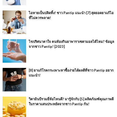
ไอหายเป็นปลิดทิ้ง! ชาว Pantip แนะนำ [7] สุดยอดยาแก้ไอ
ที่ไม่ควรพลาด!
ไขปริศนาคาใจ คนท้องกินยาพาราเซตามอลได้ไหม? ข้อมูล
จากชาว Pantip! [2023]
[8] ยาแก้โรคกระเพาะหาซื้อง่ายได้ผลดีที่ชาว Pantip อยาก
แนะนำ!
วิตามินบีรวมยี่ห้อไหนดี? มารู้จักกับ [5] ผลิตภัณฑ์คุณภาพดี
ในราคาแสนประหยัดจากชาว Pantip กัน!