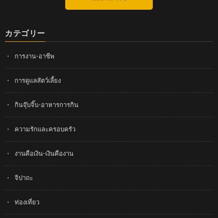
カテゴリー
การงาน-อาชีพ
การดูแลสัตว์เลี้ยง
กินจุ๊บจิ๊บ-อาหารการกิน
ความรักและครอบครัว
งานคือเงิน-เงินคืองาน
จิปาถะ
ท่องเที่ยว