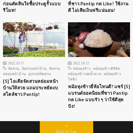
ก่อนตัดสินใจซื้อประตูรั้วแบบ
ที่ชาว Pantip กด Like! ใช้งาน
รีโมท!
ดี ไม่เสียเงินฟรีแน่นอน!
2022.10.17
2022.10.12
จัดสวน
,
จัดสวนหน้าบ้าน
,
จัดสวน
หม้อหุงข้าว
,
หม้อหุงข้าวดิจิทัล
,
หย่อมหน้าบ้าน
,
อุปกรณ์จัดสวน
หม้อหุงข้าวลดน้ำตาล
,
หม้อหุงข้าว
ไฟฟ้า
[5] ไอเดียจัดสวนหย่อมหน้า
หม้อหุงข้าวยี่ห้อไหนดี? แชร์ [5]
บ้านให้สวย แถมประหยัดงบ
แบรนด์ยอดนิยมที่ชาว Pantip
สไตล์ชาว Pantip!
กด Like แบบรัว ๆ ว่าใช้ดีสุด
ปัง!
Back to Top