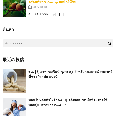
อร่อยที่ชาว Pantip ยกนิ้วให้กัน!
2022.10.10
ฉบับย่อ : ชาว Pantip […][…]
ค้นหา
最近の投稿
รวม [6] อาหารเสริมบำรุงกระดูกสำหรับคนอยากมีสุขภาพดี
ที่ชาว Pantip แนะนำ!
นอนไม่หลับทำไงดี? ฟัง [8] เคล็ดลับน่าสนใจที่จะช่วยให้
หลับปุ๋ย! จากชาว Pantip!