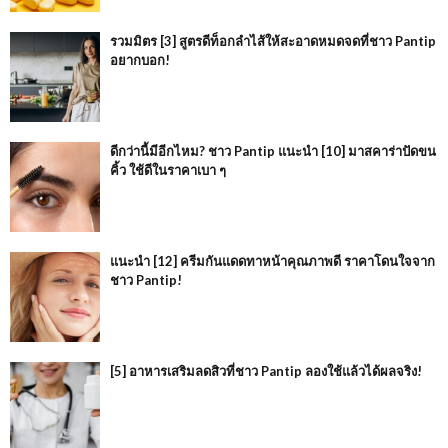
รวมมิตร [3] สูตรดีท็อกลำไส้ให้สะอาดหมดจดที่ชาว Pantip
อยากบอก!
ดีกว่านี้มีอีกไหม? ชาว Pantip แนะนำ [10] มาสคาร่าปัดขน
คิ้ว ใช้ดีในราคาเบา ๆ
แนะนำ [12] ครีมกันแดดทาหน้าคุณภาพดี ราคาโดนใจจาก
ชาว Pantip!
[5] อาหารเสริมลดสิวที่ชาว Pantip ลองใช้แล้วได้ผลจริง!