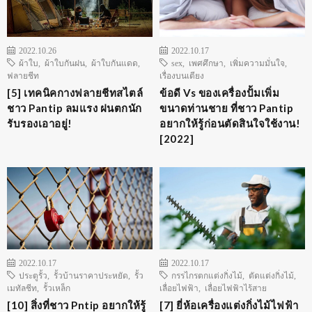
2022.10.26
2022.10.17
ผ้าใบ
,
ผ้าใบกันฝน
,
ผ้าใบกันแดด
,
sex
,
เพศศึกษา
,
เพิ่มความมั่นใจ
,
ฟลายชีท
เรื่องบนเตียง
[5] เทคนิคกางฟลายชีทสไตล์
ข้อดี Vs ของเครื่องปั้มเพิ่ม
ชาว Pantip ลมแรง ฝนตกนัก
ขนาดท่านชาย ที่ชาว Pantip
รับรองเอาอยู่!
อยากให้รู้ก่อนตัดสินใจใช้งาน!
[2022]
2022.10.17
2022.10.17
ประตูรั้ว
,
รั้วบ้านราคาประหยัด
,
รั้ว
กรรไกรตกแต่งกิ่งไม้
,
ตัดแต่งกิ่งไม้
,
เมทัลชีท
,
รั้วเหล็ก
เลื่อยไฟฟ้า
,
เลื่อยไฟฟ้าไร้สาย
[10] สิ่งที่ชาว Pntip อยากให้รู้
[7] ยี่ห้อเครื่องแต่งกิ่งไม้ไฟฟ้า