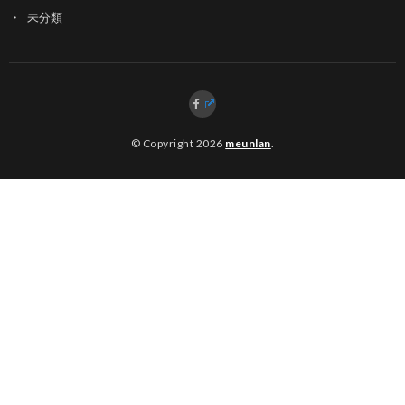
未分類
© Copyright 2026
meunlan
.