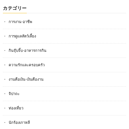
カテゴリー
การงาน-อาชีพ
การดูแลสัตว์เลี้ยง
กินจุ๊บจิ๊บ-อาหารการกิน
ความรักและครอบครัว
งานคือเงิน-เงินคืองาน
จิปาถะ
ท่องเที่ยว
นักร้องเกาหลี