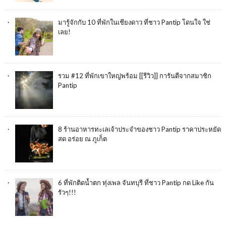
มารู้จักกับ 10 ที่พักในเชียงดาว ที่ชาว Pantip โดนใจ ใช่
เลย!
รวม #12 ที่พักเขาใหญ่พร้อม [[รีวิว]] การันตีจากสมาชิก
Pantip
8 ร้านอาหารทะเลเจ้าประจำของชาว Pantip ราคาประหยัด
สด อร่อย ณ ภูเก็ต
6 ที่พักติดน้ำตก ทุ่งเพล จันทบุรี ที่ชาว Pantip กด Like กัน
รัวๆ!!!