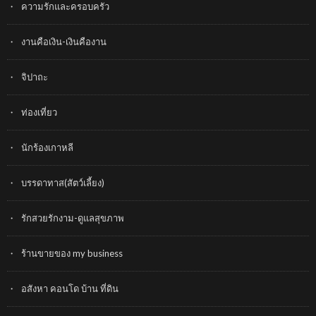
ความรักและครอบครัว
งานคือเงิน-เงินคืองาน
จิปาถะ
ท่องเที่ยว
นักร้องเกาหลี
บรรดาทาส(สัตว์เลี้ยง)
รักสวยรักงาม-ดูแลสุขภาพ
ร้านขายของ my business
อสังหา คอนโด บ้าน ที่ดิน