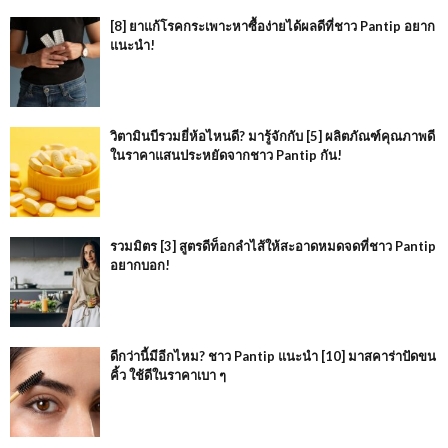
[8] ยาแก้โรคกระเพาะหาซื้อง่ายได้ผลดีที่ชาว Pantip อยาก
แนะนำ!
วิตามินบีรวมยี่ห้อไหนดี? มารู้จักกับ [5] ผลิตภัณฑ์คุณภาพดี
ในราคาแสนประหยัดจากชาว Pantip กัน!
รวมมิตร [3] สูตรดีท็อกลำไส้ให้สะอาดหมดจดที่ชาว Pantip
อยากบอก!
ดีกว่านี้มีอีกไหม? ชาว Pantip แนะนำ [10] มาสคาร่าปัดขน
คิ้ว ใช้ดีในราคาเบา ๆ