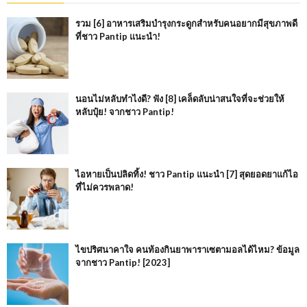
รวม [6] อาหารเสริมบำรุงกระดูกสำหรับคนอยากมีสุขภาพดี
ที่ชาว Pantip แนะนำ!
นอนไม่หลับทำไงดี? ฟัง [8] เคล็ดลับน่าสนใจที่จะช่วยให้
หลับปุ๋ย! จากชาว Pantip!
ไอหายเป็นปลิดทิ้ง! ชาว Pantip แนะนำ [7] สุดยอดยาแก้ไอ
ที่ไม่ควรพลาด!
ไขปริศนาคาใจ คนท้องกินยาพาราเซตามอลได้ไหม? ข้อมูล
จากชาว Pantip! [2023]