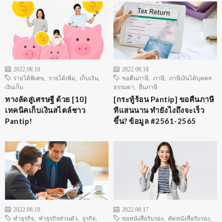
2022.08.18
2022.08.18
รายได้พิเศษ
,
รายได้เพิ่ม
,
เก็บเงิน
,
ขอคืนภาษี
,
ภาษี
,
ภาษีเงินได้บุคคล
เงินเก็บ
ธรรมดา
,
ยื่นภาษี
ทางลัดสู่เศรษฐี ด้วย [10]
[กระทู้ร้อน Pantip] ขอคืนภาษี
เทคนิคเก็บเงินสไตล์ชาว
ทีแสนนาน ทำยังไงถึงจะเร็ว
Pantip!
ขึ้น? ข้อมูล #2561-2565
2022.08.18
2022.08.17
ทำธุรกิจ
,
ทำธุรกิจส่วนตัว
,
ธุรกิจ
,
ขอหนังสือรับรอง
,
คัดหนังสือรับรอง
,