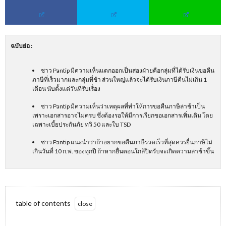
ฉบับย่อ
:
ชาว Pantip มีความเห็นแตกออกเป็นสองฝ่ายคือกลุ่มที่ได้รับเงินขอคืน
ภาษีที่เร็วมากและกลุ่มที่ช้า ส่วนใหญ่แล้วจะได้รับเงินภาษีคืนไม่เกิน 1
เดือน นับตั้งแต่วันที่รับเรื่อง
ชาว Pantip มีความเห็นว่าเหตุผลที่ทำให้การขอคืนภาษีล่าช้าเป็น
เพราะเอกสารอาจไม่ครบ ซึ่งต้องรอให้มีการเรียกขอเอกสารเพิ่มเติม โดย
เฉพาะเบี้ยประกันภัย ทวิ 50 และใบ TSD
ชาว Pantip แนะนำว่าถ้าอยากขอคืนภาษีรวดเร็วที่สุดควรยื่นภาษีไม่
เกินวันที่ 10 ก.พ. ของทุกปี ถ้าหากยื่นตอนใกล้ปิดรับจะเกิดความล่าช้าขึ้น
table of contents