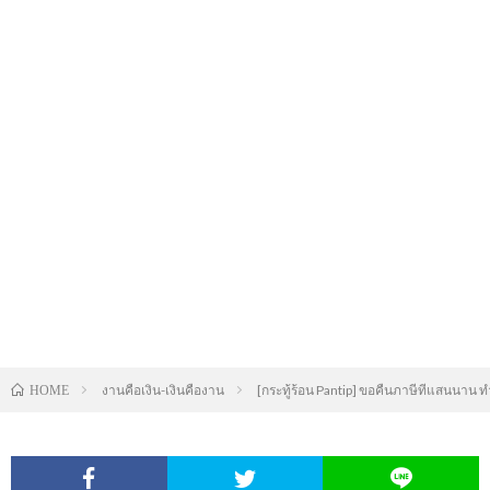
งานคือเงิน-เงินคืองาน
[กระทู้ร้อน Pantip] ขอคืนภาษีทีแสนนาน ทำ
HOME