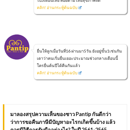
ไป3เดือนเลย ค่อยตาม เสียสุขภาพจิต
คลิก! อ่านกระทู้ต้นฉบับ
ยื่นให้ลูกเมื่อวันที่16 ผ่านมา5วัน ยังอยู่ขั้น1เช่นกัน
เดาว่าคนเริ่มยื่นเยอะประมาณช่วงกลางเดือนนี้
ใครยื่นต้นปีได้คืนกันแล้ว
คลิก! อ่านกระทู้ต้นฉบับ
มาลองสรุปความเห็นของชาว
Pantip กันดีกว่า
ว่าการ
ขอคืนภาษีมีปัญหาอะไรกเกิดขึ้นบ้าง แล้ว
ควรมีวิธีการรับมืออย่างไร
? ในปี 2561-2565