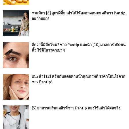
รวมมิตร [3] สูตรดีท็อกลำไส้ให้สะอาดหมดจดที่ชาว Pantip
อยากบอก!
ดีกว่านี้มีอีกไหม? ชาว Pantip แนะนำ [10] มาสคาร่าปัดขน
คิ้ว ใช้ดีในราคาเบา ๆ
แนะนำ [12] ครีมกันแดดทาหน้าคุณภาพดี ราคาโดนใจจาก
ชาว Pantip!
[5] อาหารเสริมลดสิวที่ชาว Pantip ลองใช้แล้วได้ผลจริง!