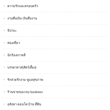
ความรักและครอบครัว
งานคือเงิน-เงินคืองาน
จิปาถะ
ท่องเที่ยว
นักร้องเกาหลี
บรรดาทาส(สัตว์เลี้ยง)
รักสวยรักงาม-ดูแลสุขภาพ
ร้านขายของ my business
อสังหา คอนโด บ้าน ที่ดิน