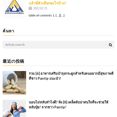
แล้วมีตัวเลือกอะไรบ้าง?
2022.02.25
table of contents 1. […][…]
ค้นหา
最近の投稿
รวม [6] อาหารเสริมบำรุงกระดูกสำหรับคนอยากมีสุขภาพดี
ที่ชาว Pantip แนะนำ!
นอนไม่หลับทำไงดี? ฟัง [8] เคล็ดลับน่าสนใจที่จะช่วยให้
หลับปุ๋ย! จากชาว Pantip!