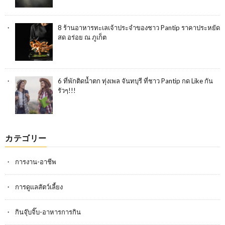
8 ร้านอาหารทะเลเจ้าประจำของชาว Pantip ราคาประหยัด
สด อร่อย ณ ภูเก็ต
6 ที่พักติดน้ำตก ทุ่งเพล จันทบุรี ที่ชาว Pantip กด Like กัน
รัวๆ!!!
カテゴリー
การงาน-อาชีพ
การดูแลสัตว์เลี้ยง
กินจุ๊บจิ๊บ-อาหารการกิน