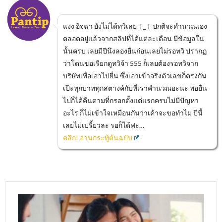
แงง อิจฉา ยังไม่ได้ทวิเลย T_T ปกติจะคำนวณเอง
ตลอดอยู่แล้วจากสลิปที่ได้แต่ละเดือน มีข้อมูลใน
นั้นครบ เลยมีปีนึงลองยื่นก่อนเลยไม่รอทวิ ปรากฏ
ว่าโดนขอเรียกดูทวิจ้า 555 ก็เลยต้องรอทวิจาก
บริษัทเพื่อเอาไปยื่น ซึ่งเอาเข้าจริงตัวเลขก็ตรงกัน
เป๊ะทุกบาททุกสตางค์กับที่เราคำนวณอะนะ พอยื่น
ไปก็ได้คืนตามที่กรอกตั้งแต่แรกครบไม่มีปัญหา
อะไร ก็ไม่เข้าใจเหมือนกันว่าเค้าจะขอทำไม ปีนี้
เลยไม่เปรี้ยวละ รอก็ได้ฟะ…
คลิก! อ่านกระทู้ต้นฉบับ