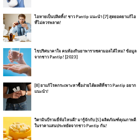
ไอหายเป็นปลิดทิ้ง! ชาว Pantip แนะนำ [7] สุดยอดยาแก้ไอ
ที่ไม่ควรพลาด!
ไขปริศนาคาใจ คนท้องกินยาพาราเซตามอลได้ไหม? ข้อมูล
จากชาว Pantip! [2023]
[8] ยาแก้โรคกระเพาะหาซื้อง่ายได้ผลดีที่ชาว Pantip อยาก
แนะนำ!
วิตามินบีรวมยี่ห้อไหนดี? มารู้จักกับ [5] ผลิตภัณฑ์คุณภาพดี
ในราคาแสนประหยัดจากชาว Pantip กัน!