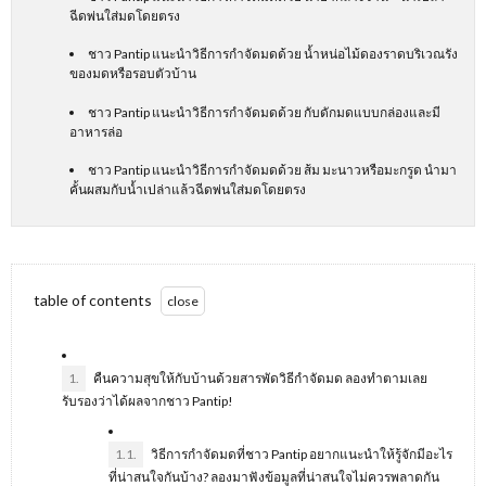
ฉีดพ่นใส่มดโดยตรง
ชาว Pantip แนะนำวิธีการกำจัดมดด้วย น้ำหน่อไม้ดองราดบริเวณรัง
ของมดหรือรอบตัวบ้าน
ชาว Pantip แนะนำวิธีการกำจัดมดด้วย กับดักมดแบบกล่องและมี
อาหารล่อ
ชาว Pantip แนะนำวิธีการกำจัดมดด้วย ส้ม มะนาวหรือมะกรูด นำมา
คั้นผสมกับน้ำเปล่าแล้วฉีดพ่นใส่มดโดยตรง
table of contents
1.
คืนความสุขให้กับบ้านด้วยสารพัดวิธีกำจัดมด ลองทำตามเลย
รับรองว่าได้ผลจากชาว Pantip!
1.1.
วิธีการกำจัดมดที่ชาว Pantip อยากแนะนำให้รู้จักมีอะไร
ที่น่าสนใจกันบ้าง? ลองมาฟังข้อมูลที่น่าสนใจไม่ควรพลาดกัน