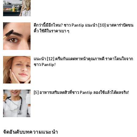
ดีกว่านี้มีอีกไหม? ชาว Pantip แนะนำ [10] มาสคาร่าปัดขน
คิ้ว ใช้ดีในราคาเบา ๆ
แนะนำ [12] ครีมกันแดดทาหน้าคุณภาพดี ราคาโดนใจจาก
ชาว Pantip!
[5] อาหารเสริมลดสิวที่ชาว Pantip ลองใช้แล้วได้ผลจริง!
จัดอันดับบทความแนะนำ