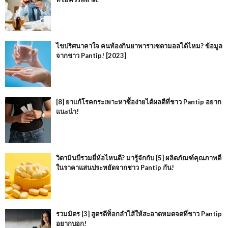
ไขปริศนาคาใจ คนท้องกินยาพาราเซตามอลได้ไหม? ข้อมูล
จากชาว Pantip! [2023]
[8] ยาแก้โรคกระเพาะหาซื้อง่ายได้ผลดีที่ชาว Pantip อยาก
แนะนำ!
วิตามินบีรวมยี่ห้อไหนดี? มารู้จักกับ [5] ผลิตภัณฑ์คุณภาพดี
ในราคาแสนประหยัดจากชาว Pantip กัน!
รวมมิตร [3] สูตรดีท็อกลำไส้ให้สะอาดหมดจดที่ชาว Pantip
อยากบอก!