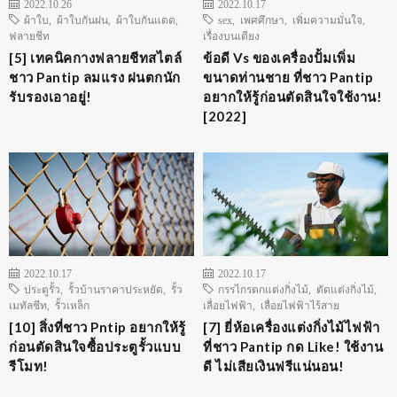
2022.10.26
2022.10.17
ผ้าใบ
,
ผ้าใบกันฝน
,
ผ้าใบกันแดด
,
sex
,
เพศศึกษา
,
เพิ่มความมั่นใจ
,
ฟลายชีท
เรื่องบนเตียง
[5] เทคนิคกางฟลายชีทสไตล์
ข้อดี Vs ของเครื่องปั้มเพิ่ม
ชาว Pantip ลมแรง ฝนตกนัก
ขนาดท่านชาย ที่ชาว Pantip
รับรองเอาอยู่!
อยากให้รู้ก่อนตัดสินใจใช้งาน!
[2022]
2022.10.17
2022.10.17
ประตูรั้ว
,
รั้วบ้านราคาประหยัด
,
รั้ว
กรรไกรตกแต่งกิ่งไม้
,
ตัดแต่งกิ่งไม้
,
เมทัลชีท
,
รั้วเหล็ก
เลื่อยไฟฟ้า
,
เลื่อยไฟฟ้าไร้สาย
[10] สิ่งที่ชาว Pntip อยากให้รู้
[7] ยี่ห้อเครื่องแต่งกิ่งไม้ไฟฟ้า
ก่อนตัดสินใจซื้อประตูรั้วแบบ
ที่ชาว Pantip กด Like! ใช้งาน
รีโมท!
ดี ไม่เสียเงินฟรีแน่นอน!