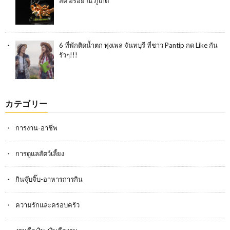
สด อร่อย ณ ภูเก็ต
6 ที่พักติดน้ำตก ทุ่งเพล จันทบุรี ที่ชาว Pantip กด Like กัน
รัวๆ!!!
カテゴリー
การงาน-อาชีพ
การดูแลสัตว์เลี้ยง
กินจุ๊บจิ๊บ-อาหารการกิน
ความรักและครอบครัว