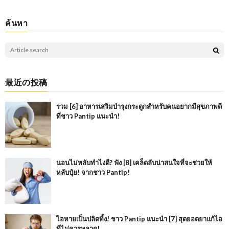
ค้นหา
最近の投稿
รวม [6] อาหารเสริมบำรุงกระดูกสำหรับคนอยากมีสุขภาพดี
ที่ชาว Pantip แนะนำ!
นอนไม่หลับทำไงดี? ฟัง [8] เคล็ดลับน่าสนใจที่จะช่วยให้
หลับปุ๋ย! จากชาว Pantip!
ไอหายเป็นปลิดทิ้ง! ชาว Pantip แนะนำ [7] สุดยอดยาแก้ไอ
ที่ไม่ควรพลาด!