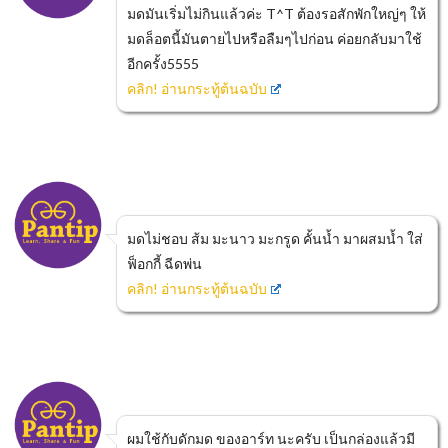
มดมันเริ่มไม่กินแล้วค่ะ T^T ต้องรอสักพักใหญ่ๆ ให้
มดล็อตนี้มันตายไปหรือลืมๆไปก่อน ค่อยกลับมาใช้
อีกครั้ง5555
คลิก! อ่านกระทู้ต้นฉบับ
มดไม่ชอบ ส้ม มะนาว มะกรูด คั้นน้ำ มาผสมน้ำ ใส่
ฟ็อกกี้ ฉีดพ่น
คลิก! อ่านกระทู้ต้นฉบับ
ผมใช้กับดักมด ของอาร์ท นะครับ เป็นกล่องแล้วมี