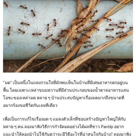
“มด” เป็นหนึ่งในแทงกวนใจที่มักพบเห็นในบ้านที่มีเศษอาหารตกอยู่บน
พื้น โดยเฉพาะเหล่าขนมหวานที่มีส่วนประกอบของน้ำตาลอาหารแสน
โอชะของเหล่ามด หลาย ๆ บ้านประสบปัญหาเรื่องมดมากถึงขนาดที่
อยากร้องขอชีวิตกันเลยทีเดียว
เพื่อเป็นการแก้ไขเรื่องมด ๆ แมลงตัวเล็กที่ชอบสร้างปัญหาใหญ่ให้กับ
หลาย ๆ คน ลองมาฟังวิธีการกำจัดมดอย่างได้ผลที่ชาว Pantip อยาก
แนะนำให้ลองนำไปใช้กันดูว่าจะมีวิธีอะไรที่น่าสนใจกันบ้าง? ลองมาฟัง