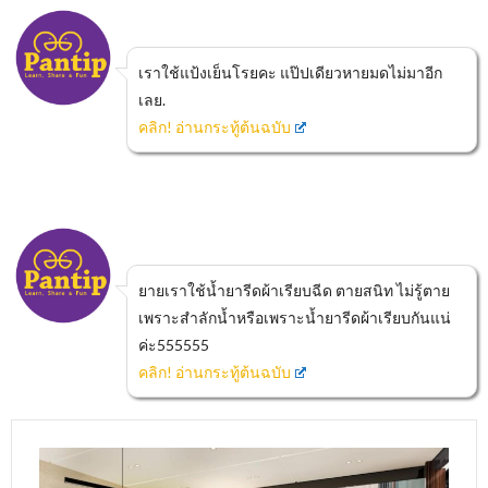
เราใช้แป้งเย็นโรยคะ แป๊ปเดียวหายมดไม่มาอีก
เลย.
คลิก! อ่านกระทู้ต้นฉบับ
ยายเราใช้น้ำยารีดผ้าเรียบฉีด ตายสนิท ไม่รู้ตาย
เพราะสำลักน้ำหรือเพราะน้ำยารีดผ้าเรียบกันแน่
ค่ะ555555
คลิก! อ่านกระทู้ต้นฉบับ