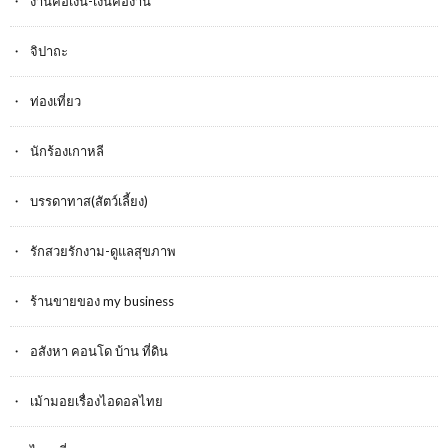
งานคือเงิน-เงินคืองาน
จิปาถะ
ท่องเที่ยว
นักร้องเกาหลี
บรรดาทาส(สัตว์เลี้ยง)
รักสวยรักงาม-ดูแลสุขภาพ
ร้านขายของ my business
อสังหา คอนโด บ้าน ที่ดิน
เม้ามอยเรื่องไอดอลไทย