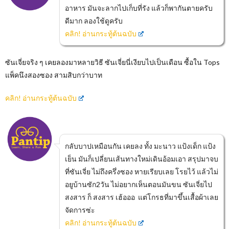
อาหาร มันจะลากไปเก็บที่รัง แล้วก็พากันตายครับ
ดีมาก ลองใช้ดูครับ
คลิก! อ่านกระทู้ต้นฉบับ
ซันเจี่ยจริง ๆ เคยลองมาหลายวิธี ซันเจี่ยนี่เงียบไปเป็นเดือน ซื้อใน Tops
แพ็คนึงสองซอง สามสิบกว่าบาท
คลิก! อ่านกระทู้ต้นฉบับ
กลับบาปเหมือนกัน เคยลง ทั้ง มะนาว แป้งเด็ก แป้ง
เย็น มันก็เปลี่ยนเส้นทางใหม่เดินอ้อมเอา สรุปมาจบ
ที่ซันเจี่ย ไม่ถึงครึ่งซอง หายเรียบเลย โรยไว้ แล้วไม่
อยูบ้านซัก2วัน ไม่อยากเห็นตอนมันขน ซันเจี่ยไป
สงสาร ก็ สงสาร เฮ้อออ แต่โกรธที่มาขึ้นเสื้อผ้าเลย
จัดการซ่ะ
คลิก! อ่านกระทู้ต้นฉบับ