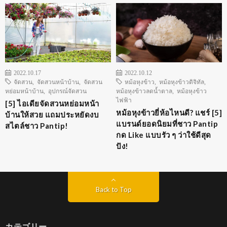
2022.10.17
2022.10.12
จัดสวน
,
จัดสวนหน้าบ้าน
,
จัดสวน
หม้อหุงข้าว
,
หม้อหุงข้าวดิจิทัล
,
หย่อมหน้าบ้าน
,
อุปกรณ์จัดสวน
หม้อหุงข้าวลดน้ำตาล
,
หม้อหุงข้าว
ไฟฟ้า
[5] ไอเดียจัดสวนหย่อมหน้า
หม้อหุงข้าวยี่ห้อไหนดี? แชร์ [5]
บ้านให้สวย แถมประหยัดงบ
แบรนด์ยอดนิยมที่ชาว Pantip
สไตล์ชาว Pantip!
กด Like แบบรัว ๆ ว่าใช้ดีสุด
ปัง!
Back to Top
カテゴリー