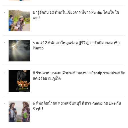
มารู้จักกับ 10 ที่พักในเชียงดาว ที่ชาว Pantip โดนใจ ใช่
เลย!
รวม #12 ที่พักเขาใหญ่พร้อม [[รีวิว]] การันตีจากสมาชิก
Pantip
8 ร้านอาหารทะเลเจ้าประจำของชาว Pantip ราคาประหยัด
สด อร่อย ณ ภูเก็ต
6 ที่พักติดน้ำตก ทุ่งเพล จันทบุรี ที่ชาว Pantip กด Like กัน
รัวๆ!!!