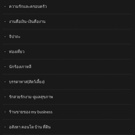
ความรักและครอบครัว
งานคือเงิน-เงินคืองาน
จิปาถะ
ท่องเที่ยว
นักร้องเกาหลี
บรรดาทาส(สัตว์เลี้ยง)
รักสวยรักงาม-ดูแลสุขภาพ
ร้านขายของ my business
อสังหา คอนโด บ้าน ที่ดิน