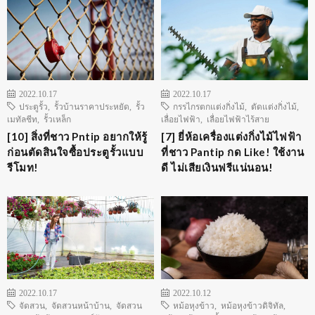
2022.10.17
2022.10.17
ประตูรั้ว
,
รั้วบ้านราคาประหยัด
,
รั้ว
กรรไกรตกแต่งกิ่งไม้
,
ตัดแต่งกิ่งไม้
,
เมทัลชีท
,
รั้วเหล็ก
เลื่อยไฟฟ้า
,
เลื่อยไฟฟ้าไร้สาย
[10] สิ่งที่ชาว Pntip อยากให้รู้
[7] ยี่ห้อเครื่องแต่งกิ่งไม้ไฟฟ้า
ก่อนตัดสินใจซื้อประตูรั้วแบบ
ที่ชาว Pantip กด Like! ใช้งาน
รีโมท!
ดี ไม่เสียเงินฟรีแน่นอน!
2022.10.17
2022.10.12
จัดสวน
,
จัดสวนหน้าบ้าน
,
จัดสวน
หม้อหุงข้าว
,
หม้อหุงข้าวดิจิทัล
,