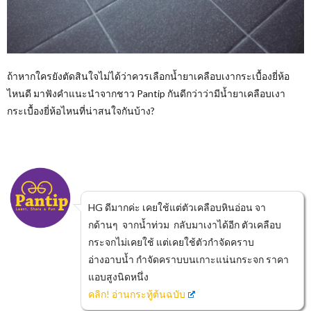
ถ้าหากใครยังตัดสินใจไม่ได้ว่าควรเลือกน้ำยาเคลือบเงากระเบื้องยี่ห้อ
ไหนดี มาฟังคำแนะนำจากชาว Pantip กันดีกว่าว่ามีน้ำยาเคลือบเงา
กระเบื้องยี่ห้อไหนที่น่าสนใจกันบ้าง?
HG ดีมากค่ะ เคยใช้แต่ตัวเคลือบหินอ่อน จา
กด้านๆ จากน้ำท่วม กลับมาเงาได้อีก ตัวเคลือบ
กระจกไม่เคยใช้ แต่เคยใช้ตัวกำจัดคราบ
อ่างอาบน้ำ กำจัดคราบบนเกาะแน่นกระจก ราคา
แอบสูงนิดหนึ่ง
คลิก! อ่านกระทู้ต้นฉบับ