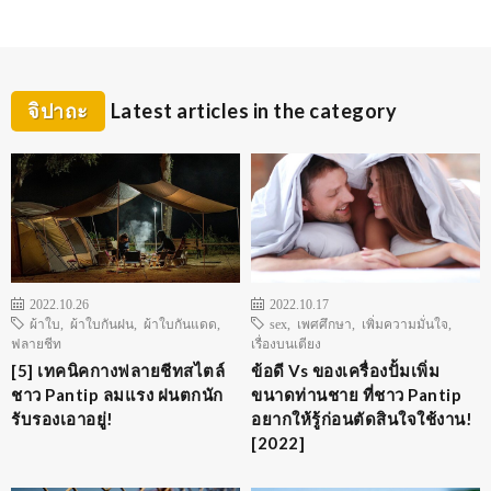
จิปาถะ
Latest articles in the category
2022.10.26
2022.10.17
ผ้าใบ
,
ผ้าใบกันฝน
,
ผ้าใบกันแดด
,
sex
,
เพศศึกษา
,
เพิ่มความมั่นใจ
,
ฟลายชีท
เรื่องบนเตียง
[5] เทคนิคกางฟลายชีทสไตล์
ข้อดี Vs ของเครื่องปั้มเพิ่ม
ชาว Pantip ลมแรง ฝนตกนัก
ขนาดท่านชาย ที่ชาว Pantip
รับรองเอาอยู่!
อยากให้รู้ก่อนตัดสินใจใช้งาน!
[2022]