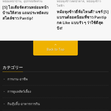
หย่อมหน้าบ้าน
,
อุปกรณ์จัดสวน
หม้อหุงข้าวลดน้ำตาล
,
หม้อหุงข้าว
ไฟฟ้า
[5] ไอเดียจัดสวนหย่อมหน้า
หม้อหุงข้าวยี่ห้อไหนดี? แชร์ [5]
บ้านให้สวย แถมประหยัดงบ
แบรนด์ยอดนิยมที่ชาว Pantip
สไตล์ชาว Pantip!
กด Like แบบรัว ๆ ว่าใช้ดีสุด
ปัง!
Back to Top
カテゴリー
การงาน-อาชีพ
การดูแลสัตว์เลี้ยง
กินจุ๊บจิ๊บ-อาหารการกิน