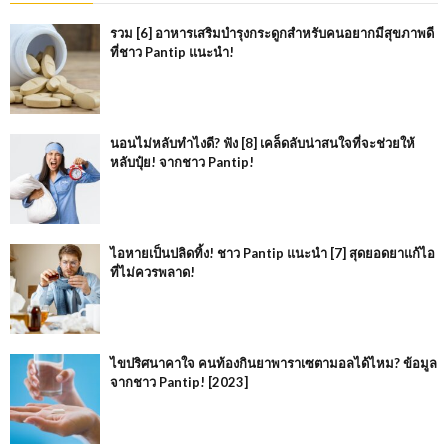
รวม [6] อาหารเสริมบำรุงกระดูกสำหรับคนอยากมีสุขภาพดี
ที่ชาว Pantip แนะนำ!
นอนไม่หลับทำไงดี? ฟัง [8] เคล็ดลับน่าสนใจที่จะช่วยให้
หลับปุ๋ย! จากชาว Pantip!
ไอหายเป็นปลิดทิ้ง! ชาว Pantip แนะนำ [7] สุดยอดยาแก้ไอ
ที่ไม่ควรพลาด!
ไขปริศนาคาใจ คนท้องกินยาพาราเซตามอลได้ไหม? ข้อมูล
จากชาว Pantip! [2023]