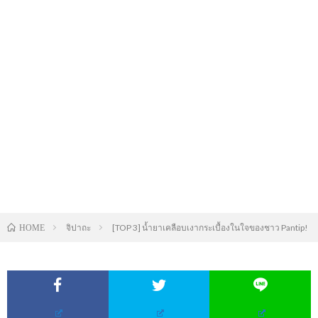
จิปาถะ
[TOP 3] น้ำยาเคลือบเงากระเบื้องในใจของชาว Pantip!
HOME