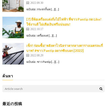
2022.09.30
ฉบับย่อ : กระจกกั้นห […][…]
[7] ยี่ห้อเครื่องแต่งกิ่งไม้ไฟฟ้า ที่ชาว Pantip กด Like!
ใช้งานดี ไม่เสียเงินฟรีแน่นอน!
2022.10.17
ฉบับย่อ : เครื่องแต่ […][…]
เช็ก! ก่อนซื้อ! หลังคาไวนิลราคากลางตารางเมตรละกี่
บาท? #ชาว Pantip อยากซิบบอก [2022]
2022.08.29
ฉบับย่อ : ชาว Pantip […][…]
ค้นหา
最近の投稿