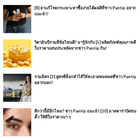
[8] ยาแก้โรคกระเพาะหาซื้อง่ายได้ผลดีที่ชาว Pantip อยาก
แนะนำ!
วิตามินบีรวมยี่ห้อไหนดี? มารู้จักกับ [5] ผลิตภัณฑ์คุณภาพดี
ในราคาแสนประหยัดจากชาว Pantip กัน!
รวมมิตร [3] สูตรดีท็อกลำไส้ให้สะอาดหมดจดที่ชาว Pantip
อยากบอก!
ดีกว่านี้มีอีกไหม? ชาว Pantip แนะนำ [10] มาสคาร่าปัดขน
คิ้ว ใช้ดีในราคาเบา ๆ