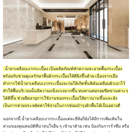
น้ำยาเคลือบเงากระเบื้อง เป็นผลิตภัณฑ์ทำความสะอาดพื้นกระเบื้อง
พร้อมกับช่วยดูแลรักษาพื้นผิวกระเบื้องให้ดียิ่งขึ้นด้วย เนื่องจากเมื่อ
ทำการใช้น้ำยาเคลือบเงากระเบื้องจะก่อให้เกิดชั้นฟิล์มเคลือบผิวเอาไว้
ทำให้พื้นบริเวณนั้นมีความแข็งแรงมากขึ้น ทนทานต่อรอยขีดข่วนต่าง ๆ
ได้ดีขึ้น ช่วยยืดอายุการใช้งานของกระเบื้องให้ยาวนานขึ้นและยัง
เป็นการช่วยประหยัดค่าใช้จ่ายในการซ่อมบำรุงผิวพื้นได้เป็นอย่างดี
นอกจากนี้ น้ำยาเคลือบเงากระเบื้องแต่ละยี่ห้อก็ยังได้มีการเพิ่มเติมใน
ส่วนของคุณสมบัติที่น่าสนใจอื่น ๆ เข้ามาด้วย เช่น ป้องกันการรั่วซึม หรือ