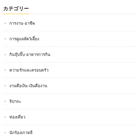
カテゴリー
การงาน-อาชีพ
การดูแลสัตว์เลี้ยง
กินจุ๊บจิ๊บ-อาหารการกิน
ความรักและครอบครัว
งานคือเงิน-เงินคืองาน
จิปาถะ
ท่องเที่ยว
นักร้องเกาหลี