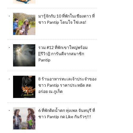
มารู้จักกับ 10 ที่พักในเชียงดาว ที่
ชาว Pantip โดนใจ ใช่เลย!
รวม #12 ที่พักเขาใหญ่พร้อม
[[รีวิว]] การันตีจากสมาชิก
Pantip
8 ร้านอาหารทะเลเจ้าประจำของ
ชาว Pantip ราคาประหยัด สด
อร่อย ณ ภูเก็ต
6 ที่พักติดน้ำตก ทุ่งเพล จันทบุรี ที่
ชาว Pantip กด Like กันรัวๆ!!!