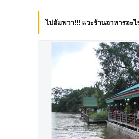
ไปอัมพวา!!! แวะร้านอาหารอะไรด