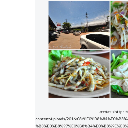
ภาพจาก https:/
content/uploads/2016/03/%E0%B8%84%E0
%B3%E0%B8%97%E0%B8%B4%E0%B8%9E%E0