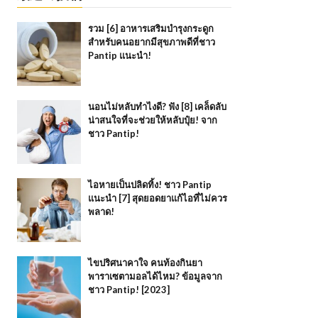
รวม [6] อาหารเสริมบำรุงกระดูก
สำหรับคนอยากมีสุขภาพดีที่ชาว
Pantip แนะนำ!
นอนไม่หลับทำไงดี? ฟัง [8] เคล็ดลับ
น่าสนใจที่จะช่วยให้หลับปุ๋ย! จาก
ชาว Pantip!
ไอหายเป็นปลิดทิ้ง! ชาว Pantip
แนะนำ [7] สุดยอดยาแก้ไอที่ไม่ควร
พลาด!
ไขปริศนาคาใจ คนท้องกินยา
พาราเซตามอลได้ไหม? ข้อมูลจาก
ชาว Pantip! [2023]