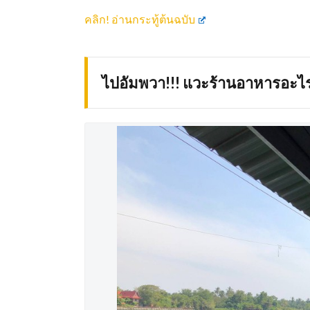
คลิก! อ่านกระทู้ต้นฉบับ
ไปอัมพวา!!! แวะร้านอาหารอะไ