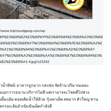
//www.triptravelgang.com/wp-
%B9%89%E0%B8%B2%E0%B8%99%E0%B8%84%E0%B8%A3%E0%B8
%B8%B3%E0%B8%97%E0%B8%B4%E0%B8%9E%E0%B8%A2%E
8%A1%E0%B8%84%E0%B8%A5%E0%B8%AD%E0%B8%87-
%97%E0%B8%A3%E0%B8%AA%E0%B8%87%E0%B8%84%E0%
B2%E0%B8%A1-4.jpg?x25242
ครัวน้ำทิพย์: อาหารถูกมาก รสแซ่บ จัดจ้าน ปริมาณเยอะ
านบอกว่ารอนาน บริการไม่ดี แต่เราอาจจะโชคดีไปช่วง
ิ้มแย้ม คอยเติมน้ำให้ด้วย กุ้งเผาเด็ด สดมาก ตัวใหญ่ ทาน
สดกรอบ ต้มยำเข้มข้นเผ็ดกำลังดี