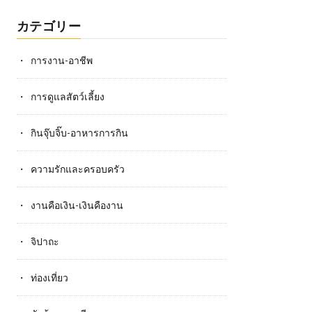
カテゴリー
การงาน-อาชีพ
การดูแลสัตว์เลี้ยง
กินจุ๊บจิ๊บ-อาหารการกิน
ความรักและครอบครัว
งานคือเงิน-เงินคืองาน
จิปาถะ
ท่องเที่ยว