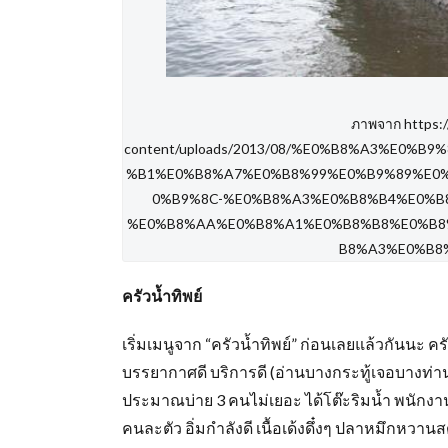
ภาพจาก https:
content/uploads/2013/08/%E0%B8%A3%E0
%B1%E0%B8%A7%E0%B8%99%E0%B9%89%E0
0%B9%8C-%E0%B8%A3%E0%B8%B4%E0%B
%E0%B8%AA%E0%B8%A1%E0%B8%B8%E0%B8
B8%A3%E0%B8%
ครัวน้ำทิพย์
เริ่มเมนูจาก “ครัวน้ำทิพย์” ก่อนเลยแล้วกันนะ 
บรรยากาศดี บริการดี (อ่านบางกระทู้เจอบางท่
ประมาณบ่าย 3 คนไม่เยอะ ได้โต๊ะริมน้ำ พนักงานย
คนละตัว อิ่มกำลังดี เนื้อเด้งดึ๋งๆ ปลาหมึกหวาน