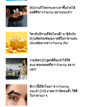
[8] ยาแก้โรคกระเพาะหาซื้อง่ายได้
ผลดีที่ชาว Pantip อยากแนะนำ!
วิตามินบีรวมยี่ห้อไหนดี? มารู้จักกับ
[5] ผลิตภัณฑ์คุณภาพดีในราคาแสน
ประหยัดจากชาว Pantip กัน!
รวมมิตร [3] สูตรดีท็อกลำไส้ให้
สะอาดหมดจดที่ชาว Pantip อยาก
บอก!
ดีกว่านี้มีอีกไหม? ชาว Pantip
แนะนำ [10] มาสคาร่าปัดขนคิ้ว ใช้ดี
ในราคาเบา ๆ