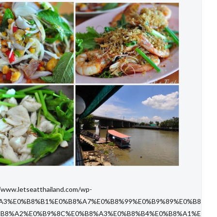
/www.letseatthailand.com/wp-
%B8%A3%E0%B8%B1%E0%B8%A7%E0%B8%99%E0%B9%89%E0%B8
%B8%A2%E0%B9%8C%E0%B8%A3%E0%B8%B4%E0%B8%A1%E