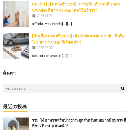
แนะนำ [5] แหล่งจ้างแม่บ้านรายวัน ทำงานดี ราคา
ประหยัด ที่ชาว Pantip เคยใช้บริการ!
2022.11.29
ฉบับย่อ : ชาว Pantip […][…]
[สินเชื่อรถยนต์ปี 2022] เลือกไฟแนนซ์ธนชาติ…ดีหรือ
ไม่? ชาว Pantip มีเรื่องเล่า!!
2022.02.27
table of contents 1. […][…]
ค้นหา
最近の投稿
รวม [6] อาหารเสริมบำรุงกระดูกสำหรับคนอยากมีสุขภาพดี
ที่ชาว Pantip แนะนำ!