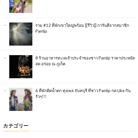
รวม #12 ที่พักเขาใหญ่พร้อม [[รีวิว]] การันตีจากสมาชิก
Pantip
8 ร้านอาหารทะเลเจ้าประจำของชาว Pantip ราคาประหยัด
สด อร่อย ณ ภูเก็ต
6 ที่พักติดน้ำตก ทุ่งเพล จันทบุรี ที่ชาว Pantip กด Like กัน
รัวๆ!!!
カテゴリー