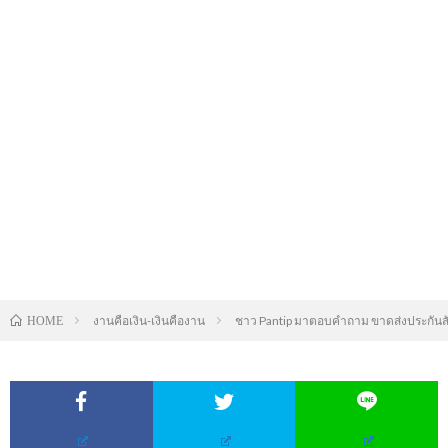
งานคือเงิน-เงินคืองาน
ชาว Pantip มาตอบคำถาม ขาดส่งประกันส
HOME