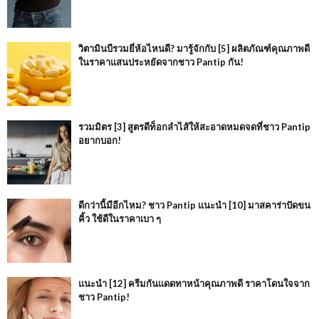
วิตามินบีรวมยี่ห้อไหนดี? มารู้จักกับ [5] ผลิตภัณฑ์คุณภาพดี
ในราคาแสนประหยัดจากชาว Pantip กัน!
รวมมิตร [3] สูตรดีท็อกลำไส้ให้สะอาดหมดจดที่ชาว Pantip
อยากบอก!
ดีกว่านี้มีอีกไหม? ชาว Pantip แนะนำ [10] มาสคาร่าปัดขน
คิ้ว ใช้ดีในราคาเบา ๆ
แนะนำ [12] ครีมกันแดดทาหน้าคุณภาพดี ราคาโดนใจจาก
ชาว Pantip!