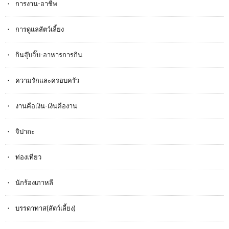
การงาน-อาชีพ
การดูแลสัตว์เลี้ยง
กินจุ๊บจิ๊บ-อาหารการกิน
ความรักและครอบครัว
งานคือเงิน-เงินคืองาน
จิปาถะ
ท่องเที่ยว
นักร้องเกาหลี
บรรดาทาส(สัตว์เลี้ยง)