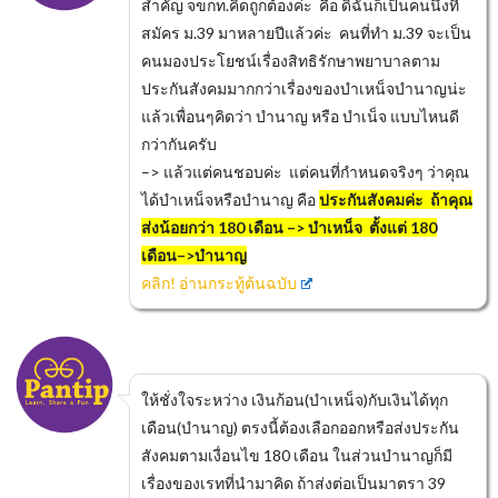
สำคัญ จขกท.คิดถูกต้องค่ะ คือ ดิฉันก็เป็นคนนึงที่
สมัคร ม.39 มาหลายปีแล้วค่ะ คนที่ทำ ม.39 จะเป็น
คนมองประโยชน์เรื่องสิทธิรักษาพยาบาลตาม
ประกันสังคมมากกว่าเรื่องของบำเหน็จบำนาญน่ะ
แล้วเพื่อนๆคิดว่า บำนาญ หรือ บำเน็จ แบบไหนดี
กว่ากันครับ
–> แล้วแต่คนชอบค่ะ แต่คนที่กำหนดจริงๆ ว่าคุณ
ได้บำเหน็จหรือบำนาญ คือ
ประกันสังคมค่ะ ถ้าคุณ
ส่งน้อยกว่า 180 เดือน –> บำเหน็จ ตั้งแต่ 180
เดือน–>บำนาญ
คลิก! อ่านกระทู้ต้นฉบับ
ให้ชั่งใจระหว่าง เงินก้อน(บำเหน็จ)กับเงินได้ทุก
เดือน(บำนาญ) ตรงนี้ต้องเลือกออกหรือส่งประกัน
สังคมตามเงื่อนไข 180 เดือน ในส่วนบำนาญก็มี
เรื่องของเรทที่นำมาคิด ถ้าส่งต่อเป็นมาตรา 39