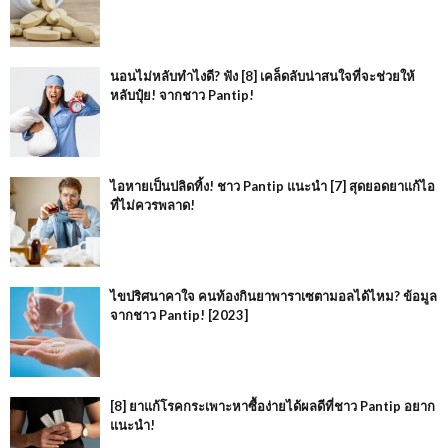
นอนไม่หลับทำไงดี? ฟัง [8] เคล็ดลับน่าสนใจที่จะช่วยให้
หลับปุ๋ย! จากชาว Pantip!
ไอหายเป็นปลิดทิ้ง! ชาว Pantip แนะนำ [7] สุดยอดยาแก้ไอ
ที่ไม่ควรพลาด!
ไขปริศนาคาใจ คนท้องกินยาพาราเซตามอลได้ไหม? ข้อมูล
จากชาว Pantip! [2023]
[8] ยาแก้โรคกระเพาะหาซื้อง่ายได้ผลดีที่ชาว Pantip อยาก
แนะนำ!