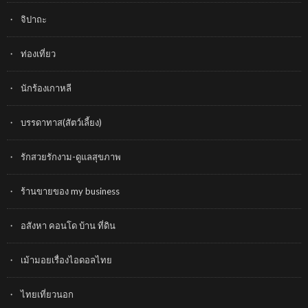
จิปาถะ
ท่องเที่ยว
นักร้องเกาหลี
บรรดาทาส(สัตว์เลี้ยง)
รักสวยรักงาม-ดูแลสุขภาพ
ร้านขายของ my business
อสังหา คอนโด บ้าน ที่ดิน
เม้ามอยเรื่องไอดอลไทย
ไทยเที่ยวนอก