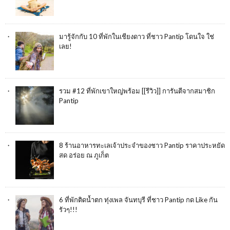
มารู้จักกับ 10 ที่พักในเชียงดาว ที่ชาว Pantip โดนใจ ใช่
เลย!
รวม #12 ที่พักเขาใหญ่พร้อม [[รีวิว]] การันตีจากสมาชิก
Pantip
8 ร้านอาหารทะเลเจ้าประจำของชาว Pantip ราคาประหยัด
สด อร่อย ณ ภูเก็ต
6 ที่พักติดน้ำตก ทุ่งเพล จันทบุรี ที่ชาว Pantip กด Like กัน
รัวๆ!!!