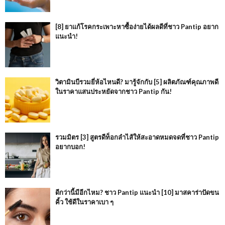
[8] ยาแก้โรคกระเพาะหาซื้อง่ายได้ผลดีที่ชาว Pantip อยาก
แนะนำ!
วิตามินบีรวมยี่ห้อไหนดี? มารู้จักกับ [5] ผลิตภัณฑ์คุณภาพดี
ในราคาแสนประหยัดจากชาว Pantip กัน!
รวมมิตร [3] สูตรดีท็อกลำไส้ให้สะอาดหมดจดที่ชาว Pantip
อยากบอก!
ดีกว่านี้มีอีกไหม? ชาว Pantip แนะนำ [10] มาสคาร่าปัดขน
คิ้ว ใช้ดีในราคาเบา ๆ