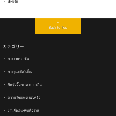
未分類
Back to Top
カテゴリー
การงาน-อาชีพ
การดูแลสัตว์เลี้ยง
กินจุ๊บจิ๊บ-อาหารการกิน
ความรักและครอบครัว
งานคือเงิน-เงินคืองาน