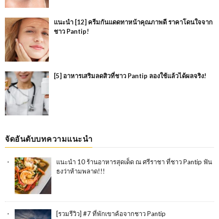
แนะนำ [12] ครีมกันแดดทาหน้าคุณภาพดี ราคาโดนใจจาก
ชาว Pantip!
[5] อาหารเสริมลดสิวที่ชาว Pantip ลองใช้แล้วได้ผลจริง!
จัดอันดับบทความแนะนำ
แนะนำ 10 ร้านอาหารสุดเด็ด ณ ศรีราชา ที่ชาว Pantip ฟัน
ธงว่าห้ามพลาด!!!
[รวมรีวิว] #7 ที่พักเขาค้อจากชาว Pantip