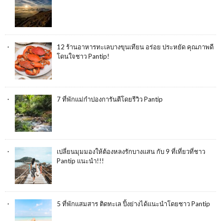
12 ร้านอาหารทะเลบางขุนเทียน อร่อย ประหยัด คุณภาพดี
โดนใจชาว Pantip!
7 ที่พักแม่กำปองการันตีโดยรีวิว Pantip
เปลี่ยนมุมมองให้ต้องหลงรักบางแสน กับ 9 ที่เที่ยวที่ชาว
Pantip แนะนำ!!!
5 ที่พักแสมสาร ติดทะเล ปิ้งย่างได้แนะนำโดยชาว Pantip