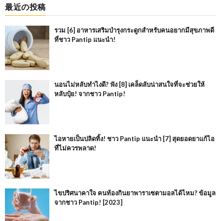
最近の投稿
รวม [6] อาหารเสริมบำรุงกระดูกสำหรับคนอยากมีสุขภาพดี
ที่ชาว Pantip แนะนำ!
นอนไม่หลับทำไงดี? ฟัง [8] เคล็ดลับน่าสนใจที่จะช่วยให้
หลับปุ๋ย! จากชาว Pantip!
ไอหายเป็นปลิดทิ้ง! ชาว Pantip แนะนำ [7] สุดยอดยาแก้ไอ
ที่ไม่ควรพลาด!
ไขปริศนาคาใจ คนท้องกินยาพาราเซตามอลได้ไหม? ข้อมูล
จากชาว Pantip! [2023]