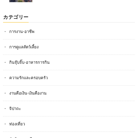
カテゴリー
การงาน-อาชีพ
การดูแลสัตว์เลี้ยง
กินจุ๊บจิ๊บ-อาหารการกิน
ความรักและครอบครัว
งานคือเงิน-เงินคืองาน
จิปาถะ
ท่องเที่ยว