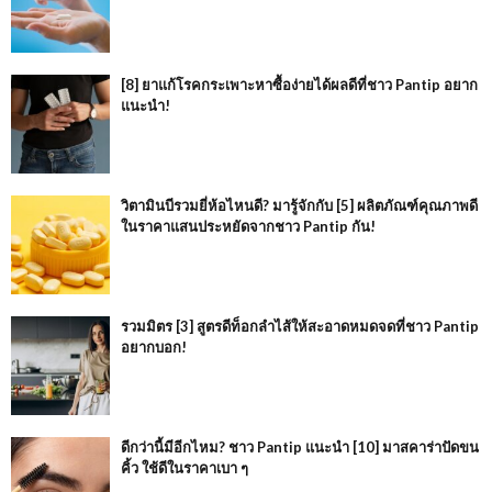
[8] ยาแก้โรคกระเพาะหาซื้อง่ายได้ผลดีที่ชาว Pantip อยาก
แนะนำ!
วิตามินบีรวมยี่ห้อไหนดี? มารู้จักกับ [5] ผลิตภัณฑ์คุณภาพดี
ในราคาแสนประหยัดจากชาว Pantip กัน!
รวมมิตร [3] สูตรดีท็อกลำไส้ให้สะอาดหมดจดที่ชาว Pantip
อยากบอก!
ดีกว่านี้มีอีกไหม? ชาว Pantip แนะนำ [10] มาสคาร่าปัดขน
คิ้ว ใช้ดีในราคาเบา ๆ