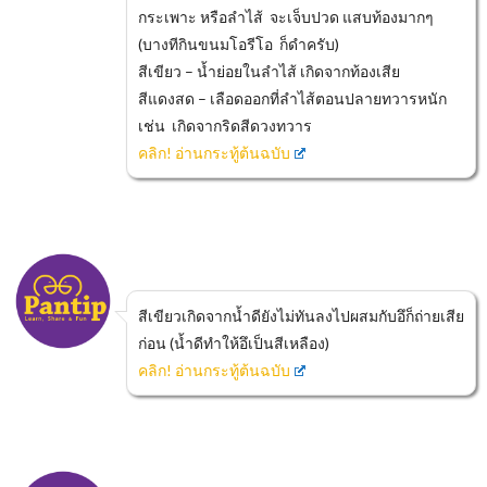
กระเพาะ หรือลำไส้ จะเจ็บปวด แสบท้องมากๆ
(บางทีกินขนมโอรีโอ ก็ดำครับ)
สีเขียว – น้ำย่อยในลำไส้ เกิดจากท้องเสีย
สีแดงสด – เลือดออกที่ลำไส้ตอนปลายทวารหนัก
เช่น เกิดจากริดสีดวงทวาร
คลิก! อ่านกระทู้ต้นฉบับ
สีเขียวเกิดจากน้ำดียังไม่ทันลงไปผสมกับอึก็ถ่ายเสีย
ก่อน (น้ำดีทำให้อึเป็นสีเหลือง)
คลิก! อ่านกระทู้ต้นฉบับ