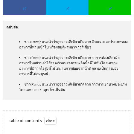
ฉบับย่อ
:
ชาว Pantip แนะนำว่าอุจจาระสีเขียวเกิดจาก ลักษณะและประเภทของ
อาหารที่ทานเข้าไป หรือผสมสีผสมอาหารสีเขียว
ชาว Pantip แนะนำว่าอุจจาระสีเขียวเกิดจาก อาการท้องเสีย เมื่อ
อาหารไหลผ่านลำไส้รวดเร็วจนร่างกายผลิตน้ำดีไม่ทัน โดยเฉพาะ
อาหารที่มีกากใยสูงที่ไม่ได้ผ่านการย่อยจากน้ำดี กลายเป็นการย่อย
อาหารที่ไม่สมบูรณ์
ชาว Pantip แนะนำว่าอุจจาระสีเขียวเกิดจาก การทานยาบางประเภท
โดยเฉพาะยาธาตุเหล็ก เป็นต้น
table of contents