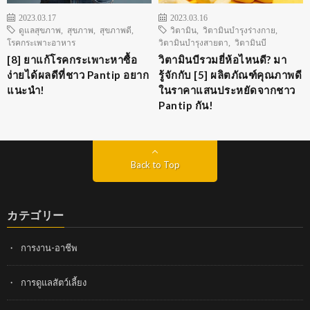
2023.03.17
2023.03.16
ดูแลสุขภาพ
,
สุขภาพ
,
สุขภาพดี
,
วิตามิน
,
วิตามินบำรุงร่างกาย
,
โรคกระเพาะอาหาร
วิตามินบำรุงสายตา
,
วิตามินบี
[8] ยาแก้โรคกระเพาะหาซื้อ
วิตามินบีรวมยี่ห้อไหนดี? มา
ง่ายได้ผลดีที่ชาว Pantip อยาก
รู้จักกับ [5] ผลิตภัณฑ์คุณภาพดี
แนะนำ!
ในราคาแสนประหยัดจากชาว
Pantip กัน!
Back to Top
カテゴリー
การงาน-อาชีพ
การดูแลสัตว์เลี้ยง