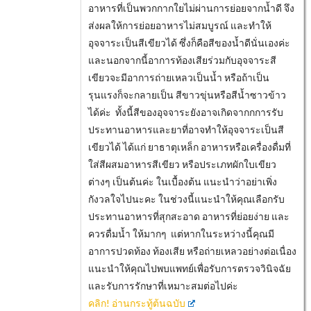
อาหารที่เป็นพวกกากใยไม่ผ่านการย่อยจากน้ำดี จึง
ส่งผลให้การย่อยอาหารไม่สมบูรณ์ และทำให้
อุจจาระเป็นสีเขียวได้ ซึ่งก็คือสีของน้ำดีนั่นเองค่ะ
และนอกจากนี้อาการท้องเสียร่วมกับอุจจาระสี
เขียวจะมีอาการถ่ายเหลวเป็นน้ำ หรือถ้าเป็น
รุนแรงก็จะกลายเป็น สีขาวขุ่นหรือสีน้ำซาวข้าว
ได้ค่ะ ทั้งนี้สีของอุจจาระยังอาจเกิดจากกการรับ
ประทานอาหารและยาที่อาจทำให้อุจจาระเป็นสี
เขียวได้ ได้แก่ ยาธาตุเหล็ก อาหารหรือเครื่องดื่มที่
ใส่สีผสมอาหารสีเขียว หรือประเภทผักใบเขียว
ต่างๆ เป็นต้นค่ะ ในเบื้องต้น แนะนำว่าอย่าเพิ่ง
กังวลใจไปนะคะ ในช่วงนี้แนะนำให้คุณเลือกรับ
ประทานอาหารที่สุกสะอาด อาหารที่ย่อยง่าย และ
ควรดื่มน้ำ ให้มากๆ แต่หากในระหว่างนี้คุณมี
อาการปวดท้อง ท้องเสีย หรือถ่ายเหลวอย่างต่อเนื่อง
แนะนำให้คุณไปพบแพทย์เพื่อรับการตรวจวินิจฉัย
และรับการรักษาที่เหมาะสมต่อไปค่ะ
คลิก! อ่านกระทู้ต้นฉบับ