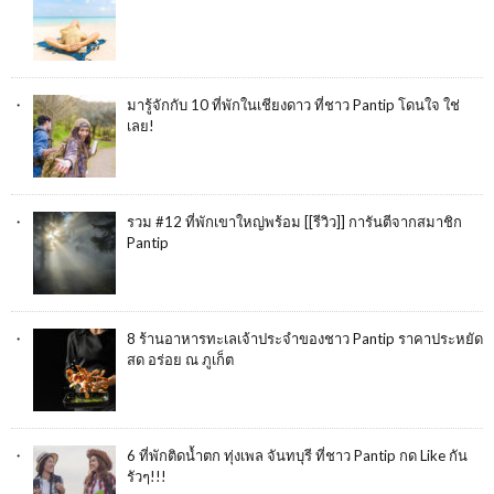
มารู้จักกับ 10 ที่พักในเชียงดาว ที่ชาว Pantip โดนใจ ใช่
เลย!
รวม #12 ที่พักเขาใหญ่พร้อม [[รีวิว]] การันตีจากสมาชิก
Pantip
8 ร้านอาหารทะเลเจ้าประจำของชาว Pantip ราคาประหยัด
สด อร่อย ณ ภูเก็ต
6 ที่พักติดน้ำตก ทุ่งเพล จันทบุรี ที่ชาว Pantip กด Like กัน
รัวๆ!!!