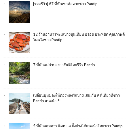
[รวมรีวิว] #7 ที่พักเขาค้อจากชาว Pantip
12 ร้านอาหารทะเลบางขุนเทียน อร่อย ประหยัด คุณภาพดี
โดนใจชาว Pantip!
7 ที่พักแม่กำปองการันตีโดยรีวิว Pantip
เปลี่ยนมุมมองให้ต้องหลงรักบางแสน กับ 9 ที่เที่ยวที่ชาว
Pantip แนะนำ!!!
5 ที่พักแสมสาร ติดทะเล ปิ้งย่างได้แนะนำโดยชาว Pantip