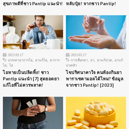
สุขภาพดีที่ชาว Pantip แนะนำ!
หลับปุ๋ย! จากชาว Pantip!
2023.03.17
2023.03.17
บรรเทาอาการไอ
,
ยาแก้ไอ
,
อาการ
การเลือกยา
,
ยา
,
ยาแก้ปวด
,
ยาแก้
ไอ
,
ไอ
ปวดหัว
ไอหายเป็นปลิดทิ้ง! ชาว
ไขปริศนาคาใจ คนท้องกินยา
Pantip แนะนำ [7] สุดยอดยา
พาราเซตามอลได้ไหม? ข้อมูล
แก้ไอที่ไม่ควรพลาด!
จากชาว Pantip! [2023]