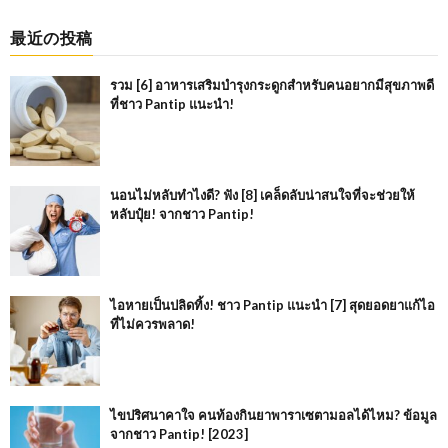
最近の投稿
รวม [6] อาหารเสริมบำรุงกระดูกสำหรับคนอยากมีสุขภาพดี
ที่ชาว Pantip แนะนำ!
นอนไม่หลับทำไงดี? ฟัง [8] เคล็ดลับน่าสนใจที่จะช่วยให้
หลับปุ๋ย! จากชาว Pantip!
ไอหายเป็นปลิดทิ้ง! ชาว Pantip แนะนำ [7] สุดยอดยาแก้ไอ
ที่ไม่ควรพลาด!
ไขปริศนาคาใจ คนท้องกินยาพาราเซตามอลได้ไหม? ข้อมูล
จากชาว Pantip! [2023]