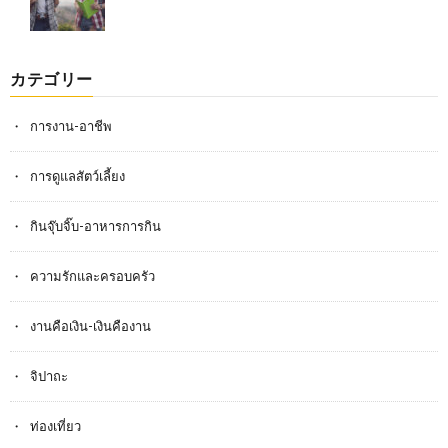
カテゴリー
การงาน-อาชีพ
การดูแลสัตว์เลี้ยง
กินจุ๊บจิ๊บ-อาหารการกิน
ความรักและครอบครัว
งานคือเงิน-เงินคืองาน
จิปาถะ
ท่องเที่ยว