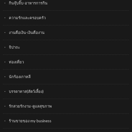
กินจุ๊บจิ๊บ-อาหารการกิน
ความรักและครอบครัว
งานคือเงิน-เงินคืองาน
จิปาถะ
ท่องเที่ยว
นักร้องเกาหลี
บรรดาทาส(สัตว์เลี้ยง)
รักสวยรักงาม-ดูแลสุขภาพ
ร้านขายของ my business