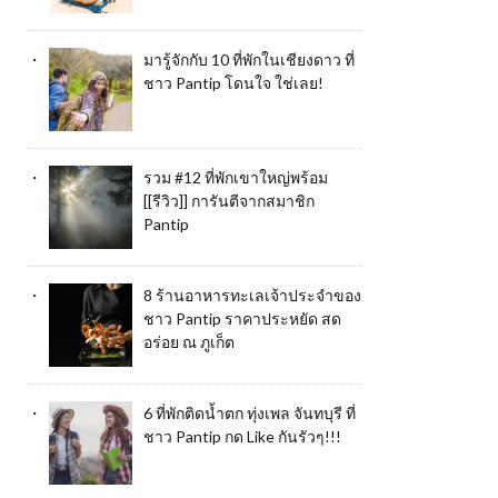
มารู้จักกับ 10 ที่พักในเชียงดาว ที่
ชาว Pantip โดนใจ ใช่เลย!
รวม #12 ที่พักเขาใหญ่พร้อม
[[รีวิว]] การันตีจากสมาชิก
Pantip
8 ร้านอาหารทะเลเจ้าประจำของ
ชาว Pantip ราคาประหยัด สด
อร่อย ณ ภูเก็ต
6 ที่พักติดน้ำตก ทุ่งเพล จันทบุรี ที่
ชาว Pantip กด Like กันรัวๆ!!!