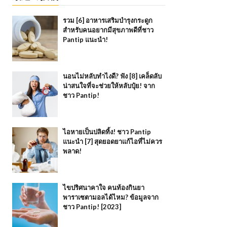
รวม [6] อาหารเสริมบำรุงกระดูก
สำหรับคนอยากมีสุขภาพดีที่ชาว
Pantip แนะนำ!
นอนไม่หลับทำไงดี? ฟัง [8] เคล็ดลับ
น่าสนใจที่จะช่วยให้หลับปุ๋ย! จาก
ชาว Pantip!
ไอหายเป็นปลิดทิ้ง! ชาว Pantip
แนะนำ [7] สุดยอดยาแก้ไอที่ไม่ควร
พลาด!
ไขปริศนาคาใจ คนท้องกินยา
พาราเซตามอลได้ไหม? ข้อมูลจาก
ชาว Pantip! [2023]