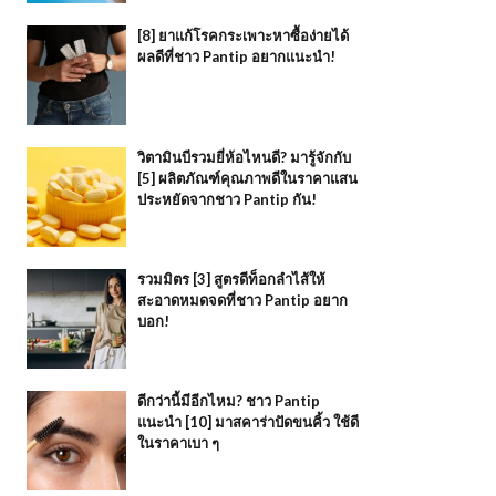
[8] ยาแก้โรคกระเพาะหาซื้อง่ายได้
ผลดีที่ชาว Pantip อยากแนะนำ!
วิตามินบีรวมยี่ห้อไหนดี? มารู้จักกับ
[5] ผลิตภัณฑ์คุณภาพดีในราคาแสน
ประหยัดจากชาว Pantip กัน!
รวมมิตร [3] สูตรดีท็อกลำไส้ให้
สะอาดหมดจดที่ชาว Pantip อยาก
บอก!
ดีกว่านี้มีอีกไหม? ชาว Pantip
แนะนำ [10] มาสคาร่าปัดขนคิ้ว ใช้ดี
ในราคาเบา ๆ