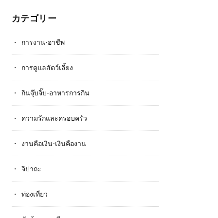
カテゴリー
การงาน-อาชีพ
การดูแลสัตว์เลี้ยง
กินจุ๊บจิ๊บ-อาหารการกิน
ความรักและครอบครัว
งานคือเงิน-เงินคืองาน
จิปาถะ
ท่องเที่ยว