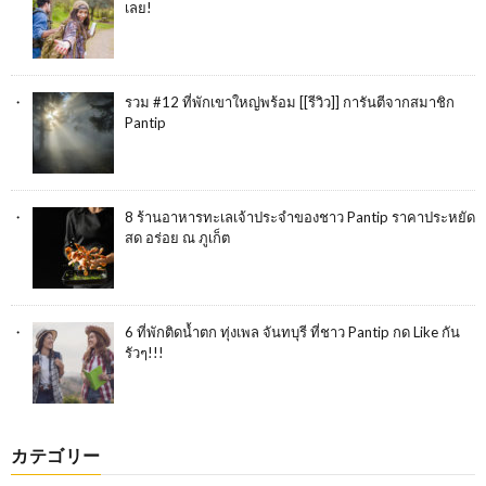
เลย!
รวม #12 ที่พักเขาใหญ่พร้อม [[รีวิว]] การันตีจากสมาชิก
Pantip
8 ร้านอาหารทะเลเจ้าประจำของชาว Pantip ราคาประหยัด
สด อร่อย ณ ภูเก็ต
6 ที่พักติดน้ำตก ทุ่งเพล จันทบุรี ที่ชาว Pantip กด Like กัน
รัวๆ!!!
カテゴリー