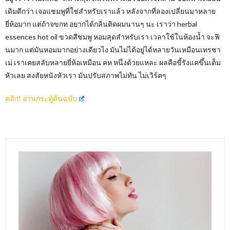
เดิมดีกว่า เจอแชมพูที่ใช่สำหรับเราแล้ว หลังจากที่ลองเปลี่ยนมาหลาย
ยี่ห้อมาก แต่ถ้าจขกท อยากได้กลิ่นติดผมนานๆ นะ เราว่า herbal
essences hot oil ขวดสีชมพู หอมสุดสำหรับเรา เวลาใช้ในห้องน้ำ จะฟิ
นมาก แต่มันหอมมากอย่างเดียวไง มันไม่ได้อยู่ได้หลายวันเหมือนเทรซา
เม่ เราเคยสลับหลายยี่ห้อเหมือน คห หนึ่งด้วยแหละ ผลคือขี้รังแคขึ้นเต็ม
หัวเลย สงสัยหนังหัวเรา มันปรับสภาพไม่ทัน ไม่เวิร์คๆ
คลิก! อ่านกระทู้ต้นฉบับ