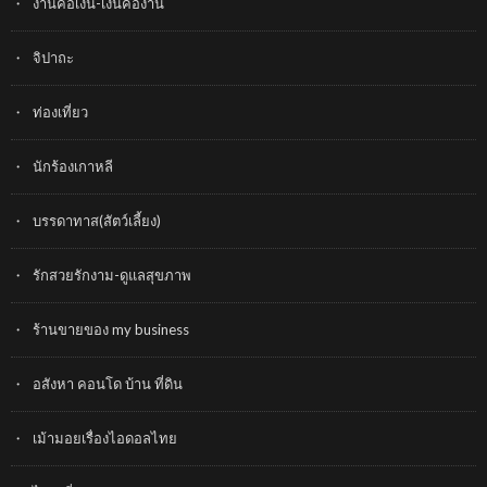
งานคือเงิน-เงินคืองาน
จิปาถะ
ท่องเที่ยว
นักร้องเกาหลี
บรรดาทาส(สัตว์เลี้ยง)
รักสวยรักงาม-ดูแลสุขภาพ
ร้านขายของ my business
อสังหา คอนโด บ้าน ที่ดิน
เม้ามอยเรื่องไอดอลไทย