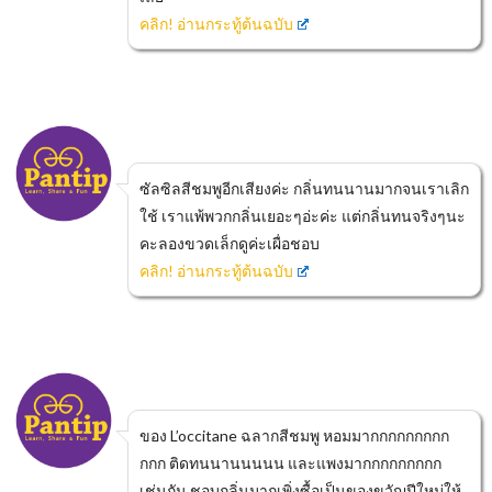
คลิก! อ่านกระทู้ต้นฉบับ
ซัลซิลสีชมพูอีกเสียงค่ะ กลิ่นทนนานมากจนเราเลิก
ใช้ เราแพ้พวกกลิ่นเยอะๆอ่ะค่ะ แต่กลิ่นทนจริงๆนะ
คะลองขวดเล็กดูค่ะเผื่อชอบ
คลิก! อ่านกระทู้ต้นฉบับ
ของ L’occitane ฉลากสีชมพู หอมมากกกกกกกกก
กกก ติดทนนานนนนน และแพงมากกกกกกกกก
เช่นกัน ชอบกลิ่นมากเพิ่งซื้อเป็นของขวัญปีใหม่ให้