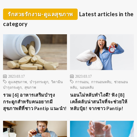
รักสวยรักงาม-ดูแลสุขภาพ
Latest articles in the
category
2023.03.17
2023.03.17
ดูแลสุขภาพ
,
บำรุงกระดูก
,
วิตามิน
การนอน
,
การนอนหลับ
,
ช่วยนอน
บำรุงกระดูก
,
สุขภาพ
หลับ
,
นอนหลับ
รวม [6] อาหารเสริมบำรุง
นอนไม่หลับทำไงดี? ฟัง [8]
กระดูกสำหรับคนอยากมี
เคล็ดลับน่าสนใจที่จะช่วยให้
สุขภาพดีที่ชาว Pantip แนะนำ!
หลับปุ๋ย! จากชาว Pantip!