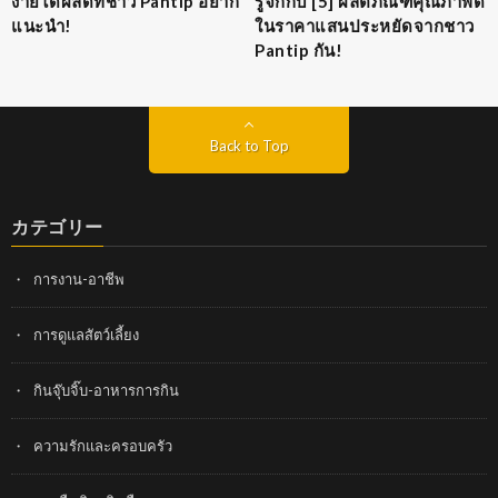
ง่ายได้ผลดีที่ชาว Pantip อยาก
รู้จักกับ [5] ผลิตภัณฑ์คุณภาพดี
แนะนำ!
ในราคาแสนประหยัดจากชาว
Pantip กัน!
Back to Top
カテゴリー
การงาน-อาชีพ
การดูแลสัตว์เลี้ยง
กินจุ๊บจิ๊บ-อาหารการกิน
ความรักและครอบครัว