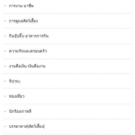
การงาน-อาชีพ
การดูแลสัตว์เลี้ยง
กินจุ๊บจิ๊บ-อาหารการกิน
ความรักและครอบครัว
งานคือเงิน-เงินคืองาน
จิปาถะ
ท่องเที่ยว
นักร้องเกาหลี
บรรดาทาส(สัตว์เลี้ยง)