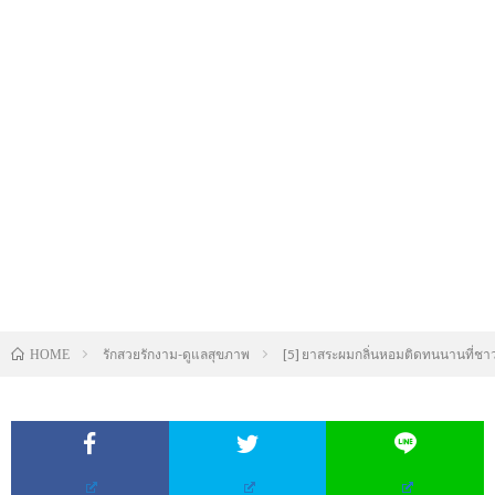
รักสวยรักงาม-ดูแลสุขภาพ
[5] ยาสระผมกลิ่นหอมติดทนนานที่ชาว 
HOME