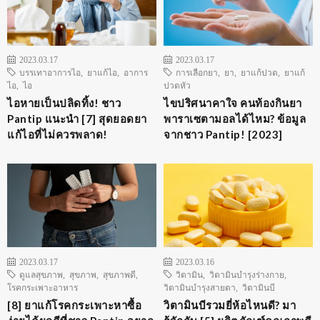
2023.03.17
2023.03.17
บรรเทาอาการไอ
,
ยาแก้ไอ
,
อาการ
การเลือกยา
,
ยา
,
ยาแก้ปวด
,
ยาแก้
ไอ
,
ไอ
ปวดหัว
ไอหายเป็นปลิดทิ้ง! ชาว
ไขปริศนาคาใจ คนท้องกินยา
Pantip แนะนำ [7] สุดยอดยา
พาราเซตามอลได้ไหม? ข้อมูล
แก้ไอที่ไม่ควรพลาด!
จากชาว Pantip! [2023]
2023.03.17
2023.03.16
ดูแลสุขภาพ
,
สุขภาพ
,
สุขภาพดี
,
วิตามิน
,
วิตามินบำรุงร่างกาย
,
โรคกระเพาะอาหาร
วิตามินบำรุงสายตา
,
วิตามินบี
[8] ยาแก้โรคกระเพาะหาซื้อ
วิตามินบีรวมยี่ห้อไหนดี? มา