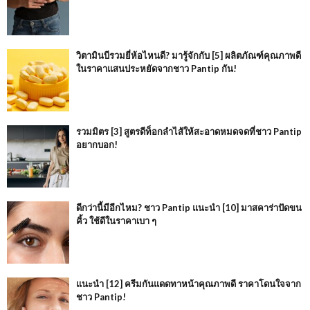
วิตามินบีรวมยี่ห้อไหนดี? มารู้จักกับ [5] ผลิตภัณฑ์คุณภาพดี
ในราคาแสนประหยัดจากชาว Pantip กัน!
รวมมิตร [3] สูตรดีท็อกลำไส้ให้สะอาดหมดจดที่ชาว Pantip
อยากบอก!
ดีกว่านี้มีอีกไหม? ชาว Pantip แนะนำ [10] มาสคาร่าปัดขน
คิ้ว ใช้ดีในราคาเบา ๆ
แนะนำ [12] ครีมกันแดดทาหน้าคุณภาพดี ราคาโดนใจจาก
ชาว Pantip!