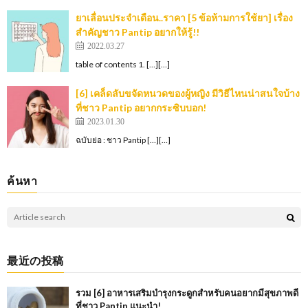
ยาเลื่อนประจำเดือน..ราคา [5 ข้อห้ามการใช้ยา] เรื่อง
สำคัญชาว Pantip อยากให้รู้!!
2022.03.27
table of contents 1. […][…]
[6] เคล็ดลับขจัดหนวดของผู้หญิง มีวิธีไหนน่าสนใจบ้าง
ที่ชาว Pantip อยากกระซิบบอก!
2023.01.30
ฉบับย่อ : ชาว Pantip […][…]
ค้นหา
最近の投稿
รวม [6] อาหารเสริมบำรุงกระดูกสำหรับคนอยากมีสุขภาพดี
ที่ชาว Pantip แนะนำ!