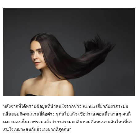
หลังจากที่ได้ทราบข้อมูลที่น่าสนใจจากชาว Pantip เกี่ยวกับยาสระผม
กลิ่นหอมติดทนนานยี่ห้อต่าง ๆ กันไปแล้ว เชื่อว่า ณ ตอนนี้หลาย ๆ คนก็
คงจะมองเห็นภาพรวมแล้วว่ายาสระผมกลิ่นหอมติดทนนานอันไหนที่น่า
สนใจเหมาะสมกับตัวเองมากที่สุดกัน?