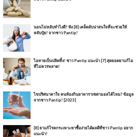
นอนไม่หลับทำไงดี? ฟัง [8] เคล็ดลับน่าสนใจที่จะช่วยให้
หลับปุ๋ย! จากชาว Pantip!
ไอหายเป็นปลิดทิ้ง! ชาว Pantip แนะนำ [7] สุดยอดยาแก้ไอ
ที่ไม่ควรพลาด!
ไขปริศนาคาใจ คนท้องกินยาพาราเซตามอลได้ไหม? ข้อมูล
จากชาว Pantip! [2023]
[8] ยาแก้โรคกระเพาะหาซื้อง่ายได้ผลดีที่ชาว Pantip อยาก
แนะนำ!