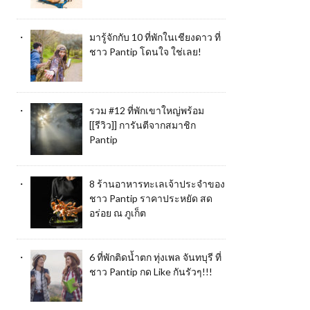
มารู้จักกับ 10 ที่พักในเชียงดาว ที่
ชาว Pantip โดนใจ ใช่เลย!
รวม #12 ที่พักเขาใหญ่พร้อม
[[รีวิว]] การันตีจากสมาชิก
Pantip
8 ร้านอาหารทะเลเจ้าประจำของ
ชาว Pantip ราคาประหยัด สด
อร่อย ณ ภูเก็ต
6 ที่พักติดน้ำตก ทุ่งเพล จันทบุรี ที่
ชาว Pantip กด Like กันรัวๆ!!!