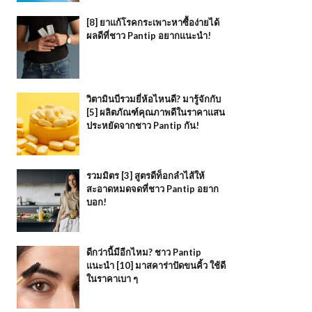
[8] ยาแก้โรคกระเพาะหาซื้อง่ายได้
ผลดีที่ชาว Pantip อยากแนะนำ!
วิตามินบีรวมยี่ห้อไหนดี? มารู้จักกับ
[5] ผลิตภัณฑ์คุณภาพดีในราคาแสน
ประหยัดจากชาว Pantip กัน!
รวมมิตร [3] สูตรดีท็อกลำไส้ให้
สะอาดหมดจดที่ชาว Pantip อยาก
บอก!
ดีกว่านี้มีอีกไหม? ชาว Pantip
แนะนำ [10] มาสคาร่าปัดขนคิ้ว ใช้ดี
ในราคาเบา ๆ