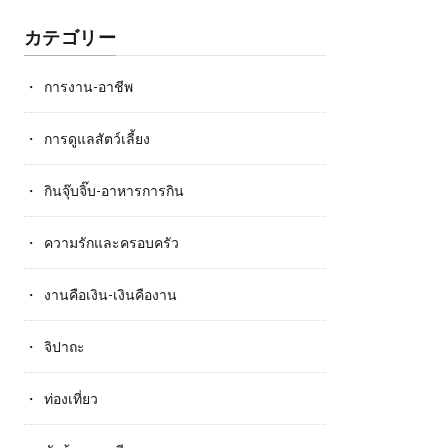
カテゴリー
การงาน-อาชีพ
การดูแลสัตว์เลี้ยง
กินจุ๊บจิ๊บ-อาหารการกิน
ความรักและครอบครัว
งานคือเงิน-เงินคืองาน
จิปาถะ
ท่องเที่ยว