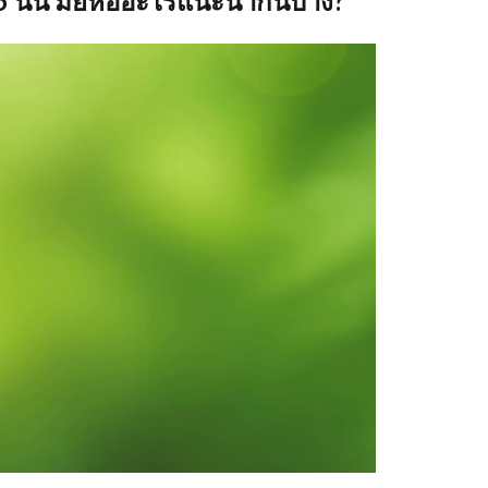
 นั้น มียี่ห้ออะไรแนะนำกันบ้าง?