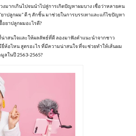
ร่วงมากเกินไปจนนำไปสู่การเกิดปัญหาผมบาง เชื่อว่าหลายคน
า “ยาปลูกผม” ดี ๆ สักชิ้น มาช่วยในการบรรเทาและแก้ไขปัญหา
อกซื้อยาปลูกผมอะไรดี?
ี่น่าสนใจและให้ผลลัพธ์ที่ดี ลองมาฟังคำแนะนำจากชาว
มียี่ห้อไหน สูตรอะไร ที่มีความน่าสนใจ ที่จะช่วยทำให้เส้นผม
้อมูลในปี 2563-2565?