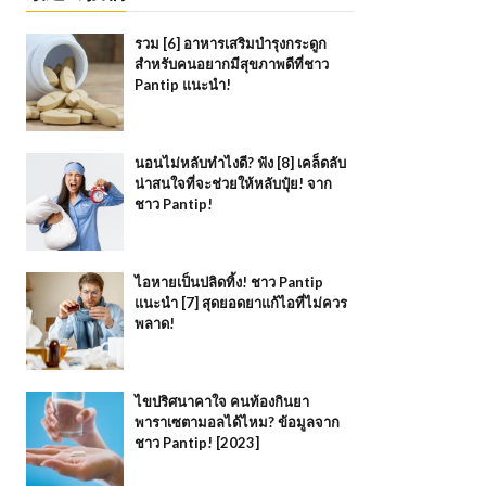
รวม [6] อาหารเสริมบำรุงกระดูก
สำหรับคนอยากมีสุขภาพดีที่ชาว
Pantip แนะนำ!
นอนไม่หลับทำไงดี? ฟัง [8] เคล็ดลับ
น่าสนใจที่จะช่วยให้หลับปุ๋ย! จาก
ชาว Pantip!
ไอหายเป็นปลิดทิ้ง! ชาว Pantip
แนะนำ [7] สุดยอดยาแก้ไอที่ไม่ควร
พลาด!
ไขปริศนาคาใจ คนท้องกินยา
พาราเซตามอลได้ไหม? ข้อมูลจาก
ชาว Pantip! [2023]