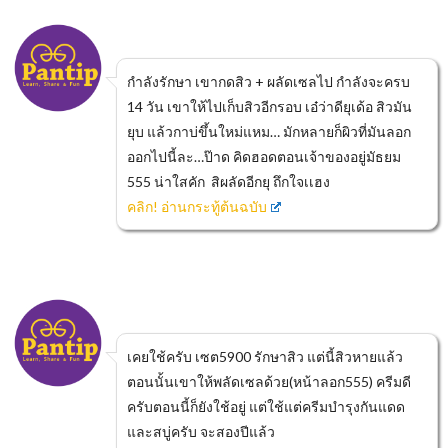
กำลังรักษา เขากดสิว + ผลัดเซลไป กำลังจะครบ
14 วัน เขาให้ไปเก็บสิวอีกรอบ เอ๋ว่าดียุเด้อ สิวมัน
ยุบ แล้วกาบ่ขึ้นใหม่แหม… มักหลายก็ผิวที่มันลอก
ออกไปนี้ละ…ป๊าด คิดฮอดตอนเจ้าของอยู่มัธยม
555 น่าใสคัก สิผลัดอีกยุ ถึกใจเเฮง
คลิก! อ่านกระทู้ต้นฉบับ
เคยใช้ครับ เซต5900 รักษาสิว แต่นี้สิวหายแล้ว
ตอนนั้นเขาให้พลัดเซลด้วย(หน้าลอก555) ครีมดี
ครับตอนนี้ก็ยังใช้อยู่ แต่ใช้แต่ครีมบำรุงกันแดด
และสบู่ครับ จะสองปีแล้ว