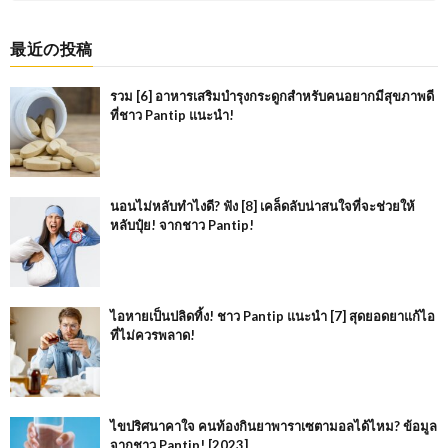
最近の投稿
รวม [6] อาหารเสริมบำรุงกระดูกสำหรับคนอยากมีสุขภาพดี
ที่ชาว Pantip แนะนำ!
นอนไม่หลับทำไงดี? ฟัง [8] เคล็ดลับน่าสนใจที่จะช่วยให้
หลับปุ๋ย! จากชาว Pantip!
ไอหายเป็นปลิดทิ้ง! ชาว Pantip แนะนำ [7] สุดยอดยาแก้ไอ
ที่ไม่ควรพลาด!
ไขปริศนาคาใจ คนท้องกินยาพาราเซตามอลได้ไหม? ข้อมูล
จากชาว Pantip! [2023]