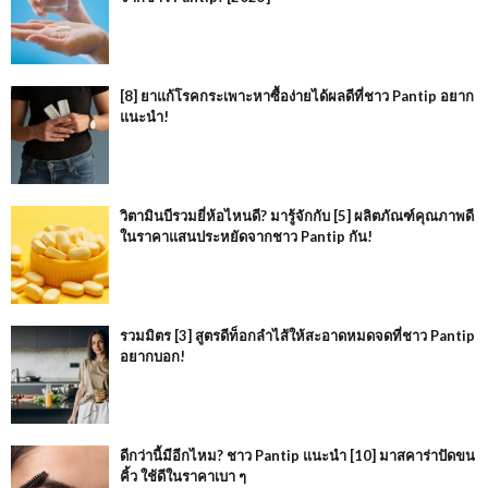
[8] ยาแก้โรคกระเพาะหาซื้อง่ายได้ผลดีที่ชาว Pantip อยาก
แนะนำ!
วิตามินบีรวมยี่ห้อไหนดี? มารู้จักกับ [5] ผลิตภัณฑ์คุณภาพดี
ในราคาแสนประหยัดจากชาว Pantip กัน!
รวมมิตร [3] สูตรดีท็อกลำไส้ให้สะอาดหมดจดที่ชาว Pantip
อยากบอก!
ดีกว่านี้มีอีกไหม? ชาว Pantip แนะนำ [10] มาสคาร่าปัดขน
คิ้ว ใช้ดีในราคาเบา ๆ