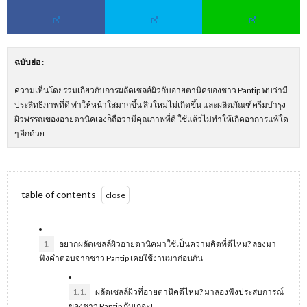
ฉบับย่อ
:
ความเห็นโดยรวมเกี่ยวกับการผลัดเซลล์ผิวกับอายตานิคของชาว Pantip พบว่ามี
ประสิทธิภาพที่ดี ทำให้หน้าใสมากขึ้น สิวใหม่ไม่เกิดขึ้น และผลิตภัณฑ์ครีมบำรุง
ผิวพรรณของอายตานิคเองก็ถือว่ามีคุณภาพที่ดี ใช้แล้วไม่ทำให้เกิดอาการแพ้ใด
ๆ อีกด้วย
table of contents
1.
อยากผลัดเซลล์ผิวอายตานิคมาใช้เป็นความคิดที่ดีไหม? ลองมา
ฟังคำตอบจากชาว Pantip เคยใช้งานมาก่อนกัน
1.1.
ผลัดเซลล์ผิวที่อายตานิคดีไหม? มาลองฟังประสบการณ์
ของชาว Pantip กันเถอะ!