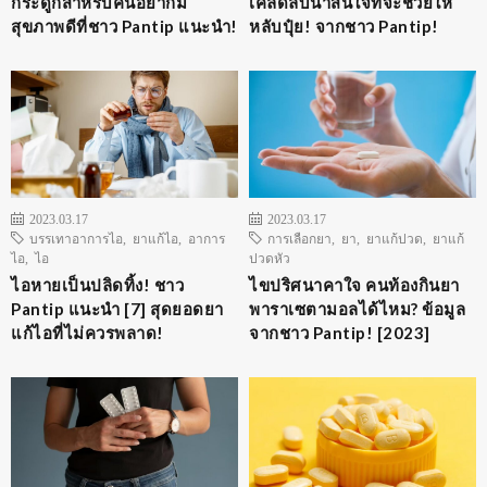
กระดูกสำหรับคนอยากมี
เคล็ดลับน่าสนใจที่จะช่วยให้
สุขภาพดีที่ชาว Pantip แนะนำ!
หลับปุ๋ย! จากชาว Pantip!
2023.03.17
2023.03.17
บรรเทาอาการไอ
,
ยาแก้ไอ
,
อาการ
การเลือกยา
,
ยา
,
ยาแก้ปวด
,
ยาแก้
ไอ
,
ไอ
ปวดหัว
ไอหายเป็นปลิดทิ้ง! ชาว
ไขปริศนาคาใจ คนท้องกินยา
Pantip แนะนำ [7] สุดยอดยา
พาราเซตามอลได้ไหม? ข้อมูล
แก้ไอที่ไม่ควรพลาด!
จากชาว Pantip! [2023]