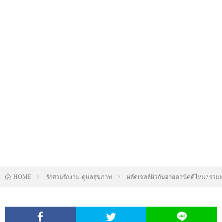
รักสวยรักงาม-ดูแลสุขภาพ
ผลัดเซลล์ผิวกับอายตานิคดีไหม? รวม
HOME