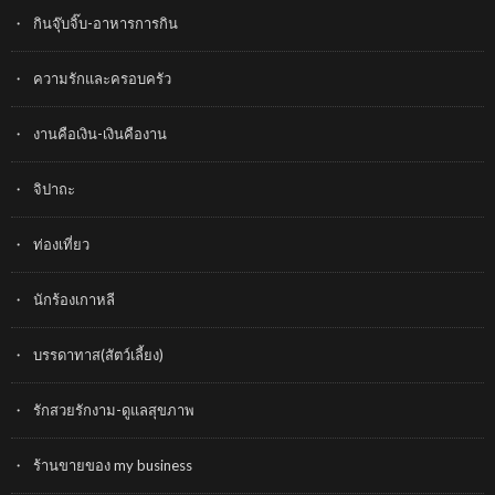
กินจุ๊บจิ๊บ-อาหารการกิน
ความรักและครอบครัว
งานคือเงิน-เงินคืองาน
จิปาถะ
ท่องเที่ยว
นักร้องเกาหลี
บรรดาทาส(สัตว์เลี้ยง)
รักสวยรักงาม-ดูแลสุขภาพ
ร้านขายของ my business