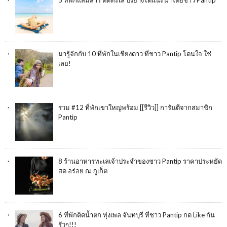
5 ที่พักแสมสาร ติดทะเล ปิ้งย่างได้แนะนำโดยชาว Pantip
มารู้จักกับ 10 ที่พักในเชียงดาว ที่ชาว Pantip โดนใจ ใช่
เลย!
รวม #12 ที่พักเขาใหญ่พร้อม [[รีวิว]] การันตีจากสมาชิก
Pantip
8 ร้านอาหารทะเลเจ้าประจำของชาว Pantip ราคาประหยัด
สด อร่อย ณ ภูเก็ต
6 ที่พักติดน้ำตก ทุ่งเพล จันทบุรี ที่ชาว Pantip กด Like กัน
รัวๆ!!!