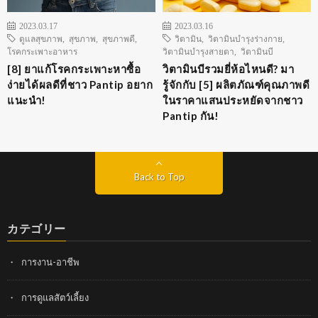
2023.03.17
2023.03.16
ดูแลสุขภาพ
,
สุขภาพ
,
สุขภาพดี
,
วิตามิน
,
วิตามินบำรุงร่างกาย
,
โรคกระเพาะอาหาร
วิตามินบำรุงสายตา
,
วิตามินบี
[8] ยาแก้โรคกระเพาะหาซื้อ
วิตามินบีรวมยี่ห้อไหนดี? มา
ง่ายได้ผลดีที่ชาว Pantip อยาก
รู้จักกับ [5] ผลิตภัณฑ์คุณภาพดี
แนะนำ!
ในราคาแสนประหยัดจากชาว
Pantip กัน!
Back to Top
カテゴリー
การงาน-อาชีพ
การดูแลสัตว์เลี้ยง