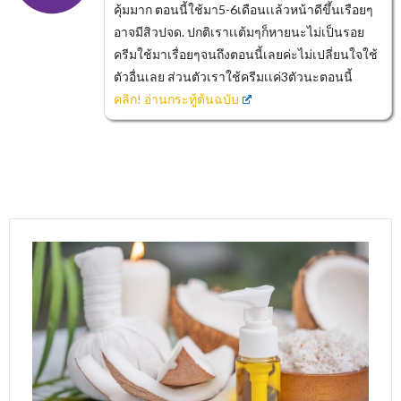
คุ้มมาก ตอนนี้ใช้มา5-6เดือนเเล้วหน้าดีขึ้นเรือยๆ
อาจมีสิวปจด. ปกติเราเเต้มๆก็หายนะไม่เป็นรอย
ครีมใช้มาเรื่อยๆจนถึงตอนนี้เลยค่ะไม่เปลี่ยนใจใช้
ตัวอื่นเลย ส่วนตัวเราใช้ครีมเเค่3ตัวนะตอนนี้
คลิก! อ่านกระทู้ต้นฉบับ