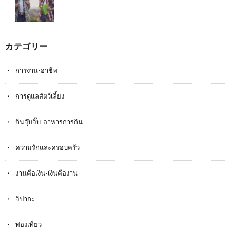
カテゴリー
การงาน-อาชีพ
การดูแลสัตว์เลี้ยง
กินจุ๊บจิ๊บ-อาหารการกิน
ความรักและครอบครัว
งานคือเงิน-เงินคืองาน
จิปาถะ
ท่องเที่ยว