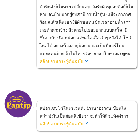
ตัวทีหลังก็ไม่หาย เปลี่ยนสบู่ สครับผิวทุกอาทิตย์ก็ไม่
หาย จนย้ายมาอยู่กับสามี อาบน้ำอุ่น (แม้จะอากาศ
ร้อน)แล้วเห็นเขาใช้ผ้าขนหนูขัดเวลาอาบน้ำ เรา
เลยทำตามบ้าง สิวหายไปเยอะมากแบบตกใจ มี
ขึ้นมาบ้างนิดหน่อย แต่พอใส่เสื้อเว้าๆหลังได้ โชว์
ไหล่ได้ อย่างน้องอายุน้อย น่าจะเป็นที่ฮอร์โมน
แต่ละคนด้วย ถ้าไม่ไหวจริงๆ ลองปรึกษาหมอดูค่ะ
คลิก! อ่านกระทู้ต้นฉบับ
สบู่อาเซบโซ่ในเซเว่นค่ะ (ภาษาอังกฤษเขียนไง
หว่าา) มันเป็นก้อนสีเขียวๆ จะทำให้สิวแห้งค่าาา
คลิก! อ่านกระทู้ต้นฉบับ