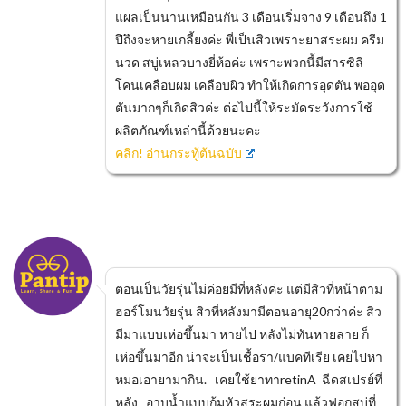
แผลเป็นนานเหมือนกัน 3 เดือนเริ่มจาง 9 เดือนถึง 1
ปีถึงจะหายเกลี้ยงค่ะ พี่เป็นสิวเพราะยาสระผม ครีม
นวด สบู่เหลวบางยี่ห้อค่ะ เพราะพวกนี้มีสารซิลิ
โคนเคลือบผม เคลือบผิว ทำให้เกิดการอุดตัน พออุด
ตันมากๆก็เกิดสิวค่ะ ต่อไปนี้ให้ระมัดระวังการใช้
ผลิตภัณฑ์เหล่านี้ด้วยนะคะ
คลิก! อ่านกระทู้ต้นฉบับ
ตอนเป็นวัยรุ่นไม่ค่อยมีที่หลังค่ะ แต่มีสิวที่หน้าตาม
ฮอร์โมนวัยรุ่น สิวที่หลังมามีตอนอายุ20กว่าค่ะ สิว
มีมาแบบเห่อขึ้นมา หายไป หลังไม่ทันหายลาย ก็
เห่อขึ้นมาอีก น่าจะเป็นเชื้อรา/แบคทีเรีย เคยไปหา
หมอเอายามากิน. เคยใช้ยาทาretinA ฉีดสเปรย์ที่
หลัง อาบน้ำแบบก้มหัวสระผมก่อน แล้วฟอกสบู่ที่