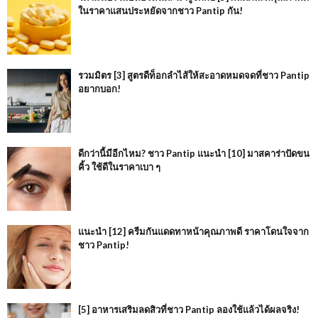
ในราคาแสนประหยัดจากชาว Pantip กัน!
รวมมิตร [3] สูตรดีท็อกลำไส้ให้สะอาดหมดจดที่ชาว Pantip
อยากบอก!
ดีกว่านี้มีอีกไหม? ชาว Pantip แนะนำ [10] มาสคาร่าปัดขน
คิ้ว ใช้ดีในราคาเบา ๆ
แนะนำ [12] ครีมกันแดดทาหน้าคุณภาพดี ราคาโดนใจจาก
ชาว Pantip!
[5] อาหารเสริมลดสิวที่ชาว Pantip ลองใช้แล้วได้ผลจริง!