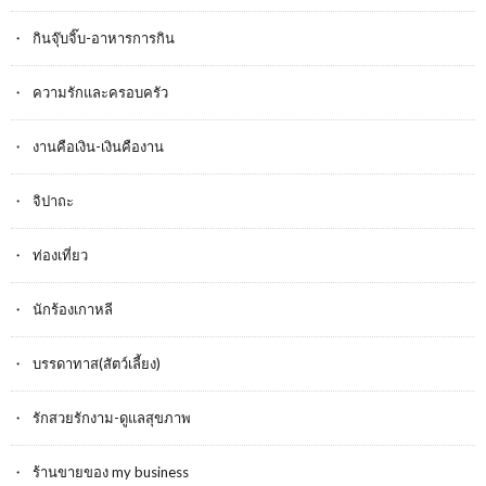
กินจุ๊บจิ๊บ-อาหารการกิน
ความรักและครอบครัว
งานคือเงิน-เงินคืองาน
จิปาถะ
ท่องเที่ยว
นักร้องเกาหลี
บรรดาทาส(สัตว์เลี้ยง)
รักสวยรักงาม-ดูแลสุขภาพ
ร้านขายของ my business