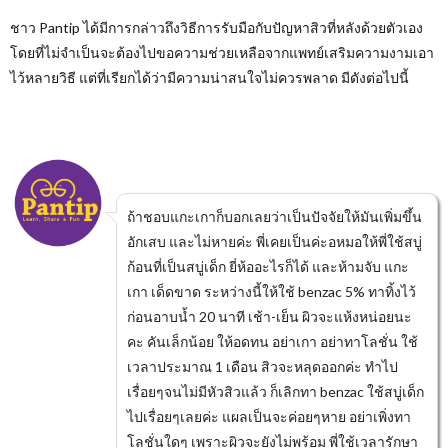
ชาว Pantip ได้มีการกล่าวถึงวิธีการรับมือกับปัญหาสิวที่หลังด้วยตัวเอง
โดยที่ไม่จำเป็นจะต้องไปขอความช่วยเหลือจากแพทย์เสริมความงามเอา
ไว้หลายวิธี แต่ที่เรียกได้ว่ามีความน่าสนใจไม่ควรพลาด มีดังต่อไปนี้
ถ้าชอบแกะเกาก็บอกเลยว่าเป็นปัจจัยให้มันเพิ่มขึ้น
อักเสบ และไม่หายค่ะ พี่เคยเป็นค่ะอหมอให้พี่ใช้สบู่
ก้อนที่เป็นสบู่เด็ก ยี่ห้ออะไรก็ได้ และห้ามจับ แกะ
เกา เด็ดขาด ระหว่างนี้ให้ใช้ benzac 5% ทาทิ้งไว้
ก่อนอาบน้ำ 20 นาที เช้า-เย็น ผิวจะแห้งหน่อยนะ
คะ คันเล็กน้อย ให้อดทน อย่าเกา อย่าทาโลชั่น ใช้
เวลาประมาณ 1 เดือน สิวจะหลุดออกค่ะ ทำไป
เรื่อยๆจนไม่มีหัวสิวแล้ว ก็เลิกทา benzac ใช้สบู่เด็ก
ไปเรื่อยๆเลยค่ะ แผลเป็นจะค่อยๆหาย อย่าเพิ่งทา
โลชั่นใดๆ เพราะผิวจะยังไม่พร้อม พี่ใช้เวลารักษา