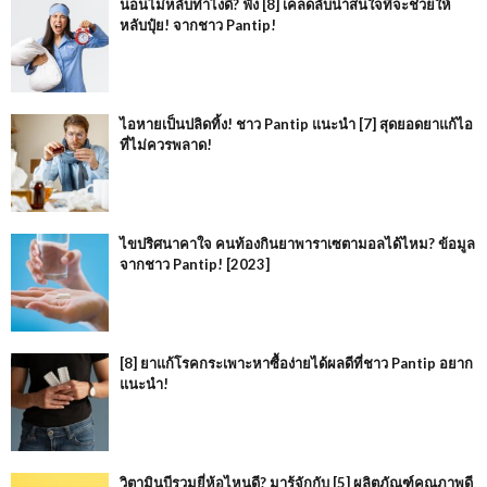
นอนไม่หลับทำไงดี? ฟัง [8] เคล็ดลับน่าสนใจที่จะช่วยให้
หลับปุ๋ย! จากชาว Pantip!
ไอหายเป็นปลิดทิ้ง! ชาว Pantip แนะนำ [7] สุดยอดยาแก้ไอ
ที่ไม่ควรพลาด!
ไขปริศนาคาใจ คนท้องกินยาพาราเซตามอลได้ไหม? ข้อมูล
จากชาว Pantip! [2023]
[8] ยาแก้โรคกระเพาะหาซื้อง่ายได้ผลดีที่ชาว Pantip อยาก
แนะนำ!
วิตามินบีรวมยี่ห้อไหนดี? มารู้จักกับ [5] ผลิตภัณฑ์คุณภาพดี