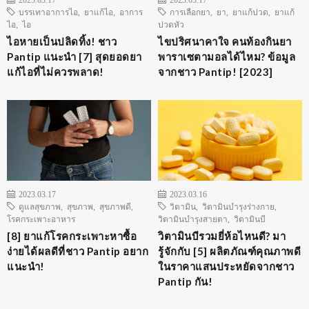
บรรเทาอาการไอ
,
ยาแก้ไอ
,
อาการ
การเลือกยา
,
ยา
,
ยาแก้ปวด
,
ยาแก้
ไอ
,
ไอ
ปวดหัว
ไอหายเป็นปลิดทิ้ง! ชาว
ไขปริศนาคาใจ คนท้องกินยา
Pantip แนะนำ [7] สุดยอดยา
พาราเซตามอลได้ไหม? ข้อมูล
แก้ไอที่ไม่ควรพลาด!
จากชาว Pantip! [2023]
2023.03.17
2023.03.16
ดูแลสุขภาพ
,
สุขภาพ
,
สุขภาพดี
,
วิตามิน
,
วิตามินบำรุงร่างกาย
,
โรคกระเพาะอาหาร
วิตามินบำรุงสายตา
,
วิตามินบี
[8] ยาแก้โรคกระเพาะหาซื้อ
วิตามินบีรวมยี่ห้อไหนดี? มา
ง่ายได้ผลดีที่ชาว Pantip อยาก
รู้จักกับ [5] ผลิตภัณฑ์คุณภาพดี
แนะนำ!
ในราคาแสนประหยัดจากชาว
Pantip กัน!