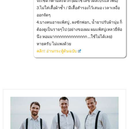
จะเช็ด ก็ตามสะดวก (ผมใช้ใส่ขวดสเปร์แล้วพ่น)
3.ไม่ใส่เสื้อผ้าซ้ำ / มีเสื้อสำรองไว้เสมอ เวลาเหงื่อ
ออกจัดๆ
4.บางคนอาจแพ้สบู่ , ผงซักฟอก., น้ำยาปรับผ้านุ่ม ก็
ต้องดูเป็นรายๆไป (อย่างของผม ผมแพ้สบู่เหลวยี่ห้อ
นึง หอมมากกกกกกกกกกกกกก …ใช้ไม่ได้เลย)
หายครับ ไม่แพงด้วย
คลิก! อ่านกระทู้ต้นฉบับ