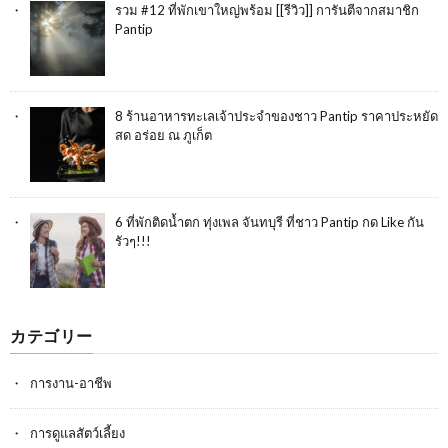
รวม #12 ที่พักเขาใหญ่พร้อม [[รีวิว]] การันตีจากสมาชิก
Pantip
8 ร้านอาหารทะเลเจ้าประจำของชาว Pantip ราคาประหยัด
สด อร่อย ณ ภูเก็ต
6 ที่พักติดน้ำตก ทุ่งเพล จันทบุรี ที่ชาว Pantip กด Like กัน
รัวๆ!!!
カテゴリー
การงาน-อาชีพ
การดูแลสัตว์เลี้ยง