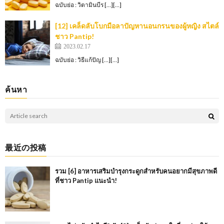
ฉบับย่อ : วิตามินบีร […][…]
[12] เคล็ดลับโบกมือลาปัญหานอนกรนของผู้หญิง สไตล์
ชาว Pantip!
2023.02.17
ฉบับย่อ : วิธีแก้ปัญ […][…]
ค้นหา
最近の投稿
รวม [6] อาหารเสริมบำรุงกระดูกสำหรับคนอยากมีสุขภาพดี
ที่ชาว Pantip แนะนำ!