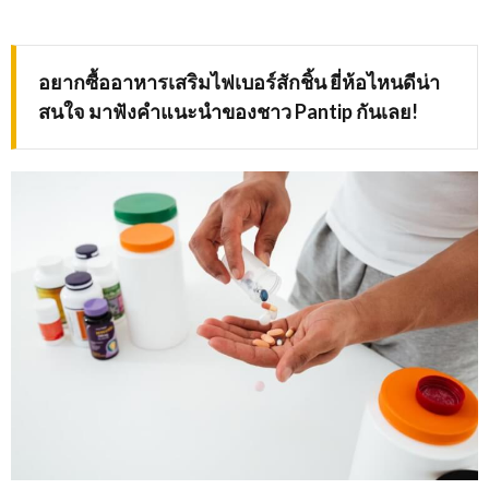
อยากซื้ออาหารเสริมไฟเบอร์สักชิ้น ยี่ห้อไหนดีน่า
สนใจ มาฟังคำแนะนำของชาว
Pantip กันเลย!