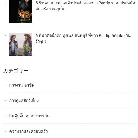
8 ร้านอาหารทะเลเจ้าประจำของชาว Pantip ราคาประหยัด
สด อร่อย ณ ภูเก็ต
6 ที่พักติดน้ำตก ทุ่งเพล จันทบุรี ที่ชาว Pantip กด Like กัน
รัวๆ!!!
カテゴリー
การงาน-อาชีพ
การดูแลสัตว์เลี้ยง
กินจุ๊บจิ๊บ-อาหารการกิน
ความรักและครอบครัว