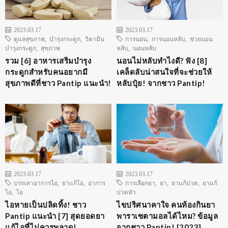
2023.03.17
2023.03.17
ดูแลสุขภาพ
,
บำรุงกระดูก
,
วิตามิน
การนอน
,
การนอนหลับ
,
ช่วยนอน
บำรุงกระดูก
,
สุขภาพ
หลับ
,
นอนหลับ
รวม [6] อาหารเสริมบำรุง
นอนไม่หลับทำไงดี? ฟัง [8]
กระดูกสำหรับคนอยากมี
เคล็ดลับน่าสนใจที่จะช่วยให้
สุขภาพดีที่ชาว Pantip แนะนำ!
หลับปุ๋ย! จากชาว Pantip!
2023.03.17
2023.03.17
บรรเทาอาการไอ
,
ยาแก้ไอ
,
อาการ
การเลือกยา
,
ยา
,
ยาแก้ปวด
,
ยาแก้
ไอ
,
ไอ
ปวดหัว
ไอหายเป็นปลิดทิ้ง! ชาว
ไขปริศนาคาใจ คนท้องกินยา
Pantip แนะนำ [7] สุดยอดยา
พาราเซตามอลได้ไหม? ข้อมูล
แก้ไอที่ไม่ควรพลาด!
จากชาว Pantip! [2023]