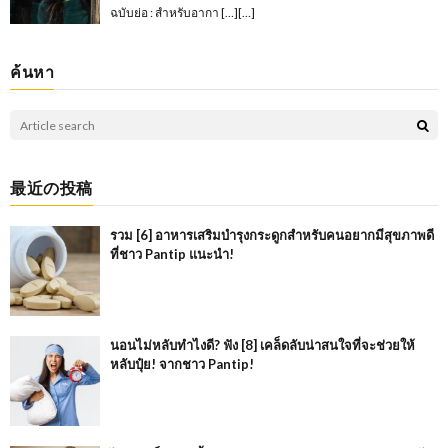
ฉบับย่อ : สำหรับอากา […][…]
ค้นหา
最近の投稿
รวม [6] อาหารเสริมบำรุงกระดูกสำหรับคนอยากมีสุขภาพดี
ที่ชาว Pantip แนะนำ!
นอนไม่หลับทำไงดี? ฟัง [8] เคล็ดลับน่าสนใจที่จะช่วยให้
หลับปุ๋ย! จากชาว Pantip!