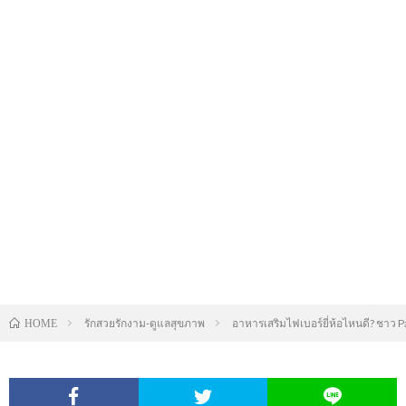
รักสวยรักงาม-ดูแลสุขภาพ
อาหารเสริมไฟเบอร์ยี่ห้อไหนดี? ชาว 
HOME