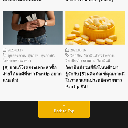
2023.03.17
2023.03.16
ดูแลสุขภาพ
,
สุขภาพ
,
สุขภาพดี
,
วิตามิน
,
วิตามินบำรุงร่างกาย
,
โรคกระเพาะอาหาร
วิตามินบำรุงสายตา
,
วิตามินบี
[8] ยาแก้โรคกระเพาะหาซื้อ
วิตามินบีรวมยี่ห้อไหนดี? มา
ง่ายได้ผลดีที่ชาว Pantip อยาก
รู้จักกับ [5] ผลิตภัณฑ์คุณภาพดี
แนะนำ!
ในราคาแสนประหยัดจากชาว
Pantip กัน!
Back to Top