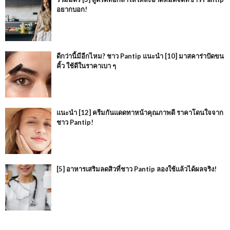
อยากบอก!
ดีกว่านี้มีอีกไหม? ชาว Pantip แนะนำ [10] มาสคาร่าปัดขน
คิ้ว ใช้ดีในราคาเบา ๆ
แนะนำ [12] ครีมกันแดดทาหน้าคุณภาพดี ราคาโดนใจจาก
ชาว Pantip!
[5] อาหารเสริมลดสิวที่ชาว Pantip ลองใช้แล้วได้ผลจริง!