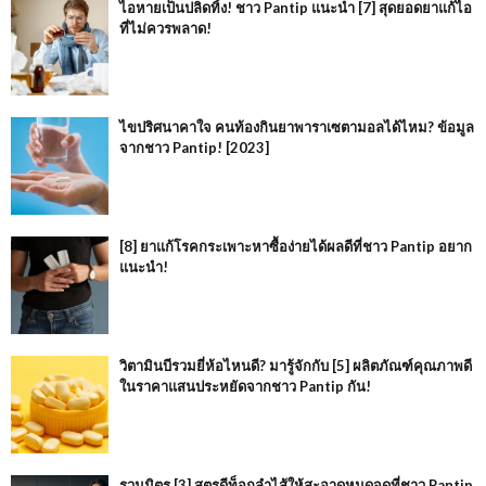
ไอหายเป็นปลิดทิ้ง! ชาว Pantip แนะนำ [7] สุดยอดยาแก้ไอ
ที่ไม่ควรพลาด!
ไขปริศนาคาใจ คนท้องกินยาพาราเซตามอลได้ไหม? ข้อมูล
จากชาว Pantip! [2023]
[8] ยาแก้โรคกระเพาะหาซื้อง่ายได้ผลดีที่ชาว Pantip อยาก
แนะนำ!
วิตามินบีรวมยี่ห้อไหนดี? มารู้จักกับ [5] ผลิตภัณฑ์คุณภาพดี
ในราคาแสนประหยัดจากชาว Pantip กัน!
รวมมิตร [3] สูตรดีท็อกลำไส้ให้สะอาดหมดจดที่ชาว Pantip