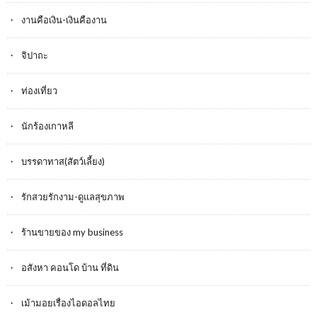
งานคือเงิน-เงินคืองาน
จิปาถะ
ท่องเที่ยว
นักร้องเกาหลี
บรรดาทาส(สัตว์เลี้ยง)
รักสวยรักงาม-ดูแลสุขภาพ
ร้านขายของ my business
อสังหา คอนโด บ้าน ที่ดิน
เม้ามอยเรื่องไอดอลไทย