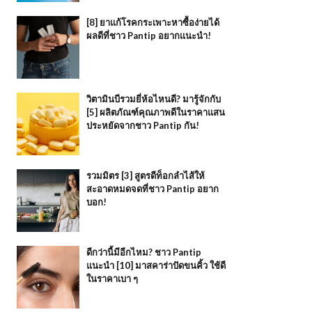
[8] ยาแก้โรคกระเพาะหาซื้อง่ายได้
ผลดีที่ชาว Pantip อยากแนะนำ!
วิตามินบีรวมยี่ห้อไหนดี? มารู้จักกับ
[5] ผลิตภัณฑ์คุณภาพดีในราคาแสน
ประหยัดจากชาว Pantip กัน!
รวมมิตร [3] สูตรดีท็อกลำไส้ให้
สะอาดหมดจดที่ชาว Pantip อยาก
บอก!
ดีกว่านี้มีอีกไหม? ชาว Pantip
แนะนำ [10] มาสคาร่าปัดขนคิ้ว ใช้ดี
ในราคาเบา ๆ