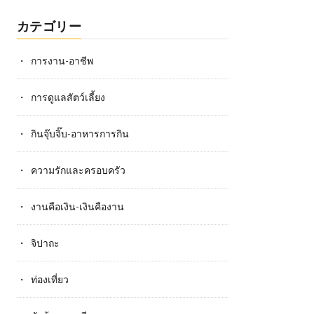
カテゴリー
การงาน-อาชีพ
การดูแลสัตว์เลี้ยง
กินจุ๊บจิ๊บ-อาหารการกิน
ความรักและครอบครัว
งานคือเงิน-เงินคืองาน
จิปาถะ
ท่องเที่ยว