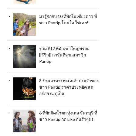
มารู้จักกับ 10 ที่พักในเชียงดาว ที่
ชาว Pantip โดนใจ ใช่เลย!
รวม #12 ที่พักเขาใหญ่พร้อม
[[รีวิว]] การันตีจากสมาชิก
Pantip
8 ร้านอาหารทะเลเจ้าประจำของ
ชาว Pantip ราคาประหยัด สด
อร่อย ณ ภูเก็ต
6 ที่พักติดน้ำตก ทุ่งเพล จันทบุรี ที่
ชาว Pantip กด Like กันรัวๆ!!!