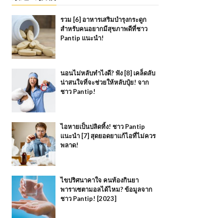
รวม [6] อาหารเสริมบำรุงกระดูก
สำหรับคนอยากมีสุขภาพดีที่ชาว
Pantip แนะนำ!
นอนไม่หลับทำไงดี? ฟัง [8] เคล็ดลับ
น่าสนใจที่จะช่วยให้หลับปุ๋ย! จาก
ชาว Pantip!
ไอหายเป็นปลิดทิ้ง! ชาว Pantip
แนะนำ [7] สุดยอดยาแก้ไอที่ไม่ควร
พลาด!
ไขปริศนาคาใจ คนท้องกินยา
พาราเซตามอลได้ไหม? ข้อมูลจาก
ชาว Pantip! [2023]