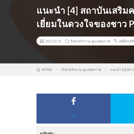
แนะนำ [4] สถาบันเสริม
เยี่ยมในดวงใจของชาว P
2023.02.16
รักสวยรักงาม-ดูแลสุขภาพ
คลินิกเส
รักสวยรักงาม-ดูแลสุขภาพ
แนะนำ [4] สถา
HOME
ฉบับย่อ
: