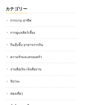
カテゴリー
การงาน-อาชีพ
การดูแลสัตว์เลี้ยง
กินจุ๊บจิ๊บ-อาหารการกิน
ความรักและครอบครัว
งานคือเงิน-เงินคืองาน
จิปาถะ
ท่องเที่ยว