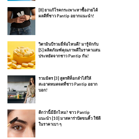
[8] ยาแก้โรคกระเพาะหาซื้อง่ายได้
ผลดีที่ชาว Pantip อยากแนะนำ!
วิตามินบีรวมยี่ห้อไหนดี? มารู้จักกับ
[5] ผลิตภัณฑ์คุณภาพดีในราคาแสน
ประหยัดจากชาว Pantip กัน!
รวมมิตร [3] สูตรดีท็อกลำไส้ให้
สะอาดหมดจดที่ชาว Pantip อยาก
บอก!
ดีกว่านี้มีอีกไหม? ชาว Pantip
แนะนำ [10] มาสคาร่าปัดขนคิ้ว ใช้ดี
ในราคาเบา ๆ