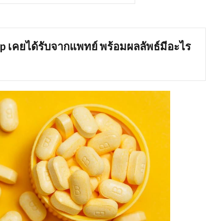
p เคยได้รับจากแพทย์ พร้อมผลลัพธ์มีอะไร