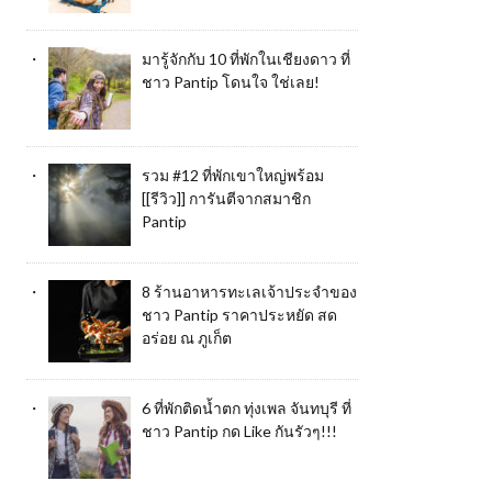
มารู้จักกับ 10 ที่พักในเชียงดาว ที่
ชาว Pantip โดนใจ ใช่เลย!
รวม #12 ที่พักเขาใหญ่พร้อม
[[รีวิว]] การันตีจากสมาชิก
Pantip
8 ร้านอาหารทะเลเจ้าประจำของ
ชาว Pantip ราคาประหยัด สด
อร่อย ณ ภูเก็ต
6 ที่พักติดน้ำตก ทุ่งเพล จันทบุรี ที่
ชาว Pantip กด Like กันรัวๆ!!!