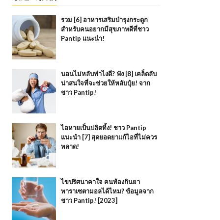
รวม [6] อาหารเสริมบำรุงกระดูก
สำหรับคนอยากมีสุขภาพดีที่ชาว
Pantip แนะนำ!
นอนไม่หลับทำไงดี? ฟัง [8] เคล็ดลับ
น่าสนใจที่จะช่วยให้หลับปุ๋ย! จาก
ชาว Pantip!
ไอหายเป็นปลิดทิ้ง! ชาว Pantip
แนะนำ [7] สุดยอดยาแก้ไอที่ไม่ควร
พลาด!
ไขปริศนาคาใจ คนท้องกินยา
พาราเซตามอลได้ไหม? ข้อมูลจาก
ชาว Pantip! [2023]