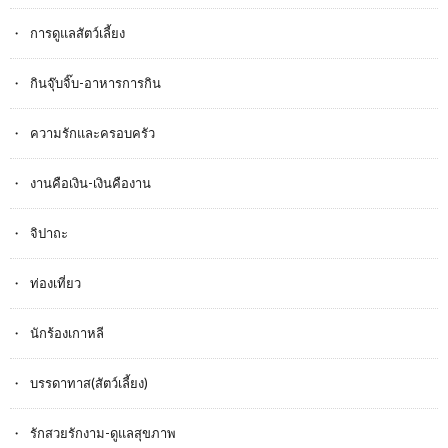
การดูแลสัตว์เลี้ยง
กินจุ๊บจิ๊บ-อาหารการกิน
ความรักและครอบครัว
งานคือเงิน-เงินคืองาน
จิปาถะ
ท่องเที่ยว
นักร้องเกาหลี
บรรดาทาส(สัตว์เลี้ยง)
รักสวยรักงาม-ดูแลสุขภาพ