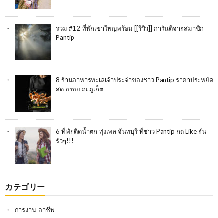
รวม #12 ที่พักเขาใหญ่พร้อม [[รีวิว]] การันตีจากสมาชิก
Pantip
8 ร้านอาหารทะเลเจ้าประจำของชาว Pantip ราคาประหยัด
สด อร่อย ณ ภูเก็ต
6 ที่พักติดน้ำตก ทุ่งเพล จันทบุรี ที่ชาว Pantip กด Like กัน
รัวๆ!!!
カテゴリー
การงาน-อาชีพ