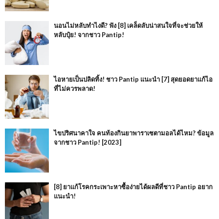
นอนไม่หลับทำไงดี? ฟัง [8] เคล็ดลับน่าสนใจที่จะช่วยให้
หลับปุ๋ย! จากชาว Pantip!
ไอหายเป็นปลิดทิ้ง! ชาว Pantip แนะนำ [7] สุดยอดยาแก้ไอ
ที่ไม่ควรพลาด!
ไขปริศนาคาใจ คนท้องกินยาพาราเซตามอลได้ไหม? ข้อมูล
จากชาว Pantip! [2023]
[8] ยาแก้โรคกระเพาะหาซื้อง่ายได้ผลดีที่ชาว Pantip อยาก
แนะนำ!