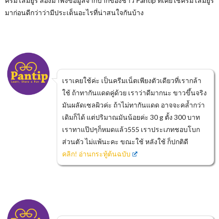
ครีมโสมยูริ ลองมาฟังข้อมูลจากปากของชาว Pantip ที่เคยใช้ครีมโสมยูริ
มาก่อนดีกว่าว่ามีประเด็นอะไรที่น่าสนใจกันบ้าง
เราเคยใช้ค่ะ เป็นครีมเน็ตเพียงตัวเดียวที่เรากล้า
ใช้ ถ้าทากันแดดคู่ด้วย เราว่าดีมากนะ ขาวขึ้นจริง
มันผลัดเซลผิวค่ะ ถ้าไม่ทากันแดด อาจจะคล้ำกว่า
เดิมก็ได้ แต่ปริมาณมันน้อยค่ะ 30 g ตั้ง 300 บาท
เราทาแป๊ปๆก็หมดแล้ว555 เราประเภทชอบโบก
ส่วนตัว ไม่แพ้นะคะ ขณะใช้ หลังใช้ ก็ปกติดี
คลิก! อ่านกระทู้ต้นฉบับ