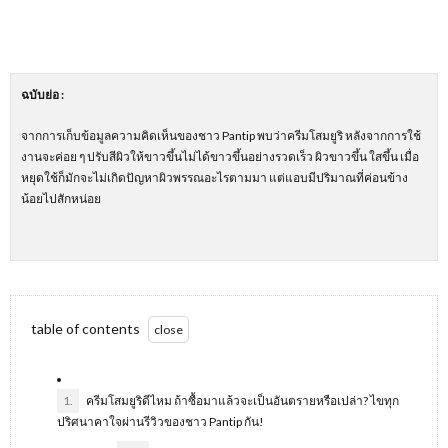
ฉบับย่อ
:
จากการเก็บข้อมูลความคิดเห็นของชาว Pantip พบว่าครีมโสมยูริ หลังจากการใช้
งานจะค่อย ๆ ปรับสีผิวให้ขาวขึ้นไม่ได้ขาวขึ้นอย่างรวดเร็ว ผิวขาวขึ้น ใสขึ้น เมื่อ
หยุดใช้ก็มักจะไม่เกิดปัญหาผิวพรรณอะไรตามมา แต่แอบมีปริมาณที่ค่อนข้าง
น้อยไปสักหน่อย
table of contents
1.
ครีมโสมยูริดีไหม ถ้าซื้อมาแล้วจะเป็นอันตรายหรือเปล่า? ไขทุก
ปริศนาคาใจผ่านรีวิวของชาว Pantip กัน!