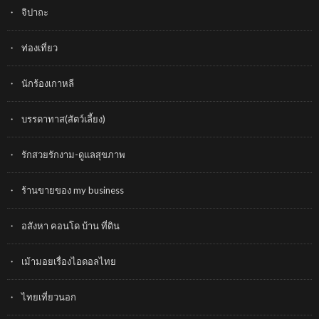
จิปาถะ
ท่องเที่ยว
นักร้องเกาหลี
บรรดาทาส(สัตว์เลี้ยง)
รักสวยรักงาม-ดูแลสุขภาพ
ร้านขายของ my business
อสังหา คอนโด บ้าน ที่ดิน
เม้ามอยเรื่องไอดอลไทย
ไทยเที่ยวนอก