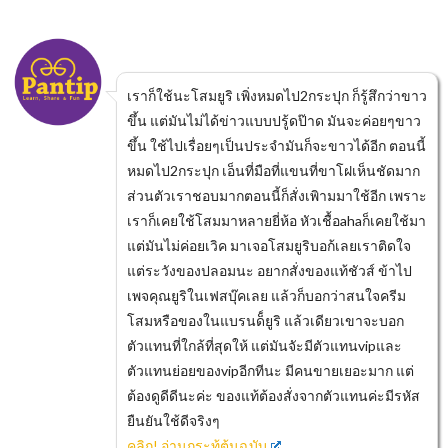
เราก็ใช้นะโสมยูริ เพิ่งหมดไป2กระปุก ก็รู้สึกว่าขาว
ขึ้น แต่มันไม่ได้ข่าวแบบปรู้ดป๊าด มันจะค่อยๆขาว
ขึ้น ใช้ไปเรื่อยๆเป็นประจำมันก็จะขาวได้อีก ตอนนี้
หมดไป2กระปุก เอ็นที่มือที่แขนที่ขาโฝเห็นชัดมาก
ส่วนตัวเราชอบมากตอนนี้ก็สั่งเพิามมาใช้อีก เพราะ
เราก็เคยใช้โสมมาหลายยี่ห้อ หัวเชื้อahaก็เคยใช้มา
แต่มันไม่ค่อยเวิค มาเจอโสมยูริบอก้เลยเราติดใจ
แต่ระวังของปลอมนะ อยากสั่งของแท้ชัวส์ ข้าไป
เพจคุณยูริในเฟสบุ๊คเลย แล้วก็บอกว่าสนใจครีม
โสมหรือของในแบรนด็์ยูริ แล้วเดียวเขาจะบอก
ตัวแทนที่ใกล้ที่สุดให้ แต่มันจัะมีตัวแทนvipและ
ตัวแทนย่อยของvipอีกทีนะ มีคนขายเยอะมาก แต่
ต้องดูดีดีนะค่ะ ของแท้ต้องสั่งจากตัวแทนค่ะมีรหัส
ยืนยันใช้ดีจริงๆ
คลิก! อ่านกระทู้ต้นฉบับ