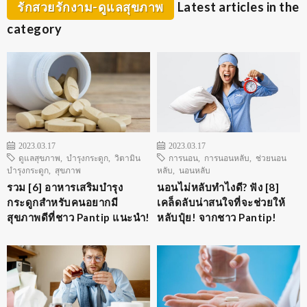
รักสวยรักงาม-ดูแลสุขภาพ
Latest articles in the
category
2023.03.17
2023.03.17
ดูแลสุขภาพ
,
บำรุงกระดูก
,
วิตามิน
การนอน
,
การนอนหลับ
,
ช่วยนอน
บำรุงกระดูก
,
สุขภาพ
หลับ
,
นอนหลับ
รวม [6] อาหารเสริมบำรุง
นอนไม่หลับทำไงดี? ฟัง [8]
กระดูกสำหรับคนอยากมี
เคล็ดลับน่าสนใจที่จะช่วยให้
สุขภาพดีที่ชาว Pantip แนะนำ!
หลับปุ๋ย! จากชาว Pantip!