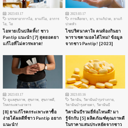
2023.03.17
2023.03.17
บรรเทาอาการไอ
,
ยาแก้ไอ
,
อาการ
การเลือกยา
,
ยา
,
ยาแก้ปวด
,
ยาแก้
ไอ
,
ไอ
ปวดหัว
ไอหายเป็นปลิดทิ้ง! ชาว
ไขปริศนาคาใจ คนท้องกินยา
Pantip แนะนำ [7] สุดยอดยา
พาราเซตามอลได้ไหม? ข้อมูล
แก้ไอที่ไม่ควรพลาด!
จากชาว Pantip! [2023]
2023.03.17
2023.03.16
ดูแลสุขภาพ
,
สุขภาพ
,
สุขภาพดี
,
วิตามิน
,
วิตามินบำรุงร่างกาย
,
โรคกระเพาะอาหาร
วิตามินบำรุงสายตา
,
วิตามินบี
[8] ยาแก้โรคกระเพาะหาซื้อ
วิตามินบีรวมยี่ห้อไหนดี? มา
ง่ายได้ผลดีที่ชาว Pantip อยาก
รู้จักกับ [5] ผลิตภัณฑ์คุณภาพดี
แนะนำ!
ในราคาแสนประหยัดจากชาว