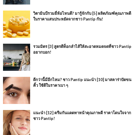
วิตามินบีรวมยี่ห้อไหนดี? มารู้จักกับ [5] ผลิตภัณฑ์คุณภาพดี
ในราคาแสนประหยัดจากชาว Pantip กัน!
รวมมิตร [3] สูตรดีท็อกลำไส้ให้สะอาดหมดจดที่ชาว Pantip
อยากบอก!
ดีกว่านี้มีอีกไหม? ชาว Pantip แนะนำ [10] มาสคาร่าปัดขน
คิ้ว ใช้ดีในราคาเบา ๆ
แนะนำ [12] ครีมกันแดดทาหน้าคุณภาพดี ราคาโดนใจจาก
ชาว Pantip!