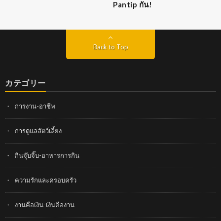
Pantip กัน!
Back to Top
カテゴリー
การงาน-อาชีพ
การดูแลสัตว์เลี้ยง
กินจุ๊บจิ๊บ-อาหารการกิน
ความรักและครอบครัว
งานคือเงิน-เงินคืองาน