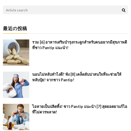
最近の投稿
รวม [6] อาหารเสริมบำรุงกระดูกสำหรับคนอยากมีสุขภาพดี
ที่ชาว Pantip แนะนำ!
นอนไม่หลับทำไงดี? ฟัง [8] เคล็ดลับน่าสนใจที่จะช่วยให้
หลับปุ๋ย! จากชาว Pantip!
ไอหายเป็นปลิดทิ้ง! ชาว Pantip แนะนำ [7] สุดยอดยาแก้ไอ
ที่ไม่ควรพลาด!