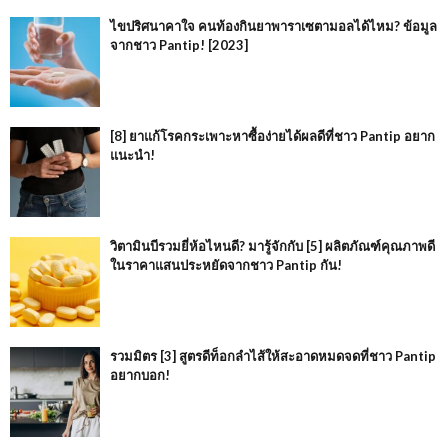
ไขปริศนาคาใจ คนท้องกินยาพาราเซตามอลได้ไหม? ข้อมูล
จากชาว Pantip! [2023]
[8] ยาแก้โรคกระเพาะหาซื้อง่ายได้ผลดีที่ชาว Pantip อยาก
แนะนำ!
วิตามินบีรวมยี่ห้อไหนดี? มารู้จักกับ [5] ผลิตภัณฑ์คุณภาพดี
ในราคาแสนประหยัดจากชาว Pantip กัน!
รวมมิตร [3] สูตรดีท็อกลำไส้ให้สะอาดหมดจดที่ชาว Pantip
อยากบอก!