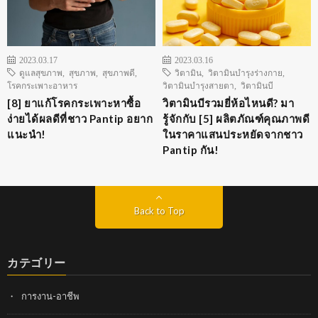
2023.03.17
2023.03.16
ดูแลสุขภาพ
,
สุขภาพ
,
สุขภาพดี
,
วิตามิน
,
วิตามินบำรุงร่างกาย
,
โรคกระเพาะอาหาร
วิตามินบำรุงสายตา
,
วิตามินบี
[8] ยาแก้โรคกระเพาะหาซื้อ
วิตามินบีรวมยี่ห้อไหนดี? มา
ง่ายได้ผลดีที่ชาว Pantip อยาก
รู้จักกับ [5] ผลิตภัณฑ์คุณภาพดี
แนะนำ!
ในราคาแสนประหยัดจากชาว
Pantip กัน!
Back to Top
カテゴリー
การงาน-อาชีพ