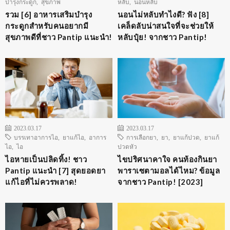
บำรุงกระดูก
,
สุขภาพ
หลับ
,
นอนหลับ
รวม [6] อาหารเสริมบำรุง
นอนไม่หลับทำไงดี? ฟัง [8]
กระดูกสำหรับคนอยากมี
เคล็ดลับน่าสนใจที่จะช่วยให้
สุขภาพดีที่ชาว Pantip แนะนำ!
หลับปุ๋ย! จากชาว Pantip!
2023.03.17
2023.03.17
บรรเทาอาการไอ
,
ยาแก้ไอ
,
อาการ
การเลือกยา
,
ยา
,
ยาแก้ปวด
,
ยาแก้
ไอ
,
ไอ
ปวดหัว
ไอหายเป็นปลิดทิ้ง! ชาว
ไขปริศนาคาใจ คนท้องกินยา
Pantip แนะนำ [7] สุดยอดยา
พาราเซตามอลได้ไหม? ข้อมูล
แก้ไอที่ไม่ควรพลาด!
จากชาว Pantip! [2023]