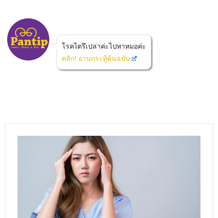
โรคไตรึเปล่าค่ะไปหาหมอค่ะ
คลิก! อ่านกระทู้ต้นฉบับ