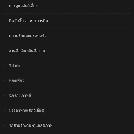
การดูแลสัตว์เลี้ยง
กินจุ๊บจิ๊บ-อาหารการกิน
ความรักและครอบครัว
งานคือเงิน-เงินคืองาน
จิปาถะ
ท่องเที่ยว
นักร้องเกาหลี
บรรดาทาส(สัตว์เลี้ยง)
รักสวยรักงาม-ดูแลสุขภาพ