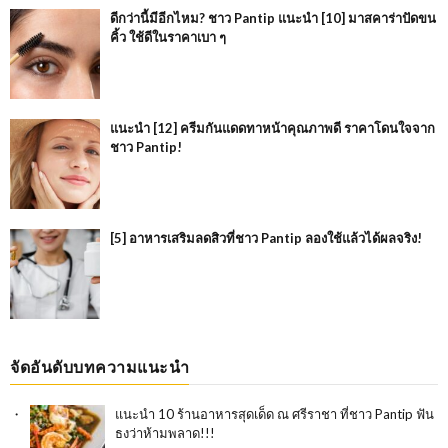
ดีกว่านี้มีอีกไหม? ชาว Pantip แนะนำ [10] มาสคาร่าปัดขน
คิ้ว ใช้ดีในราคาเบา ๆ
แนะนำ [12] ครีมกันแดดทาหน้าคุณภาพดี ราคาโดนใจจาก
ชาว Pantip!
[5] อาหารเสริมลดสิวที่ชาว Pantip ลองใช้แล้วได้ผลจริง!
จัดอันดับบทความแนะนำ
แนะนำ 10 ร้านอาหารสุดเด็ด ณ ศรีราชา ที่ชาว Pantip ฟัน
ธงว่าห้ามพลาด!!!