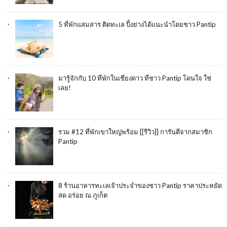
5 ที่พักแสมสาร ติดทะเล ปิ้งย่างได้แนะนำโดยชาว Pantip
มารู้จักกับ 10 ที่พักในเชียงดาว ที่ชาว Pantip โดนใจ ใช่
เลย!
รวม #12 ที่พักเขาใหญ่พร้อม [[รีวิว]] การันตีจากสมาชิก
Pantip
8 ร้านอาหารทะเลเจ้าประจำของชาว Pantip ราคาประหยัด
สด อร่อย ณ ภูเก็ต