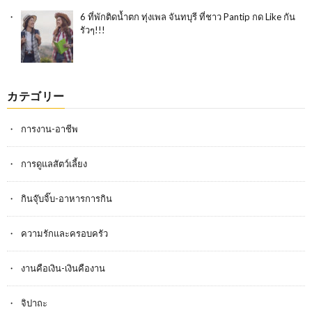
6 ที่พักติดน้ำตก ทุ่งเพล จันทบุรี ที่ชาว Pantip กด Like กัน
รัวๆ!!!
カテゴリー
การงาน-อาชีพ
การดูแลสัตว์เลี้ยง
กินจุ๊บจิ๊บ-อาหารการกิน
ความรักและครอบครัว
งานคือเงิน-เงินคืองาน
จิปาถะ