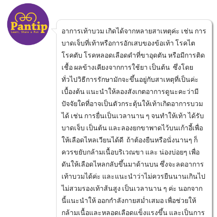
อาการเท้าบวม เกิดได้จากหลายสาเหตุค่ะ เช่น การ
บาดเจ็บที่เท้าหรือการอักเสบของข้อเท้า โรคไต
โรคตับ โรคหลอดเลือดดำที่ขาอุดตัน หรือมีการติด
เชื้อ ผลข้างเคียงจากการใช้ยา เป็นต้น ซึ่งโดย
ทั่วไปวิธีการรักษามักจะขึ้นอยู่กับสาเหตุที่เป็นค่ะ
เบื้องต้น แนะนำให้ลองสังเกตอาการดูนะคะว่ามี
ปัจจัยใดที่อาจเป็นตัวกระตุ้นให้เท้าเกิดอาการบวม
ได้ เช่น การยื่นเป็นเวลานาน ๆ จนทำให้เท้า ได้รับ
บาดเจ็บ เป็นต้น และลองยกขาพาดไว้บนเก้าอี้เพื่อ
ให้เลือดไหลเวียนได้ดี ถ้าต้องยืนหรือนั่งนานๆ ก็
ควรขยับกล้ามเนื้อบริเวณขา และ น่องบ่อยๆ เพื่อ
ดันให้เลือดไหลกลับขึ้นมาด้านบน ซึ่งจะลดอาการ
เท้าบวมได้ค่ะ และแนะนำว่าไม่ควรยืนนานเกินไป
ไม่สวมรองเท้าส้นสูง เป็นเวลานาน ๆ ค่ะ นอกจาก
นี้แนะนำให้ ออกกำลังกายสม่ำเสมอ เพื่อช่วยให้
กล้ามเนื้อและหลอดเลือดแข็งแรงขึ้น และเป็นการ