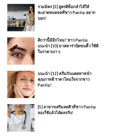
รวมมิตร [3] สูตรดีท็อกลำไส้ให้
สะอาดหมดจดที่ชาว Pantip อยาก
บอก!
ดีกว่านี้มีอีกไหม? ชาว Pantip
แนะนำ [10] มาสคาร่าปัดขนคิ้ว ใช้ดี
ในราคาเบา ๆ
แนะนำ [12] ครีมกันแดดทาหน้า
คุณภาพดี ราคาโดนใจจากชาว
Pantip!
[5] อาหารเสริมลดสิวที่ชาว Pantip
ลองใช้แล้วได้ผลจริง!