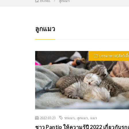
ลูกแมว
HOME
ลูกแมว
บรรดาทาส(สัตว์เลี้
2022.03.23
รกแมว
,
ลูกแมว
,
แมว
ชาว Pantip ให้ความรู้ปี 2022 เกี่ยวกับร