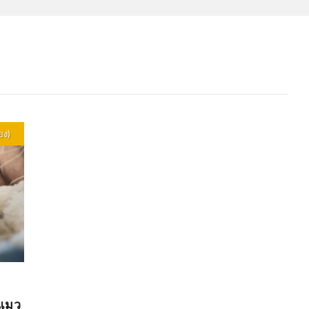
ยง)
กแมว