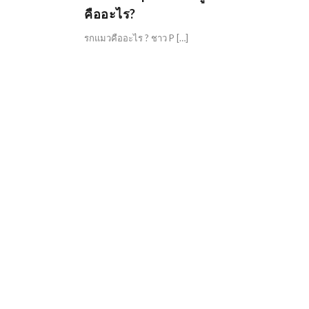
คืออะไร?
รกแมวคืออะไร ? ชาว P […]