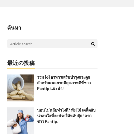
ค้นหา
最近の投稿
รวม [6] อาหารเสริมบำรุงกระดูก
สำหรับคนอยากมีสุขภาพดีที่ชาว
Pantip แนะนำ!
นอนไม่หลับทำไงดี? ฟัง [8] เคล็ดลับ
น่าสนใจที่จะช่วยให้หลับปุ๋ย! จาก
ชาว Pantip!