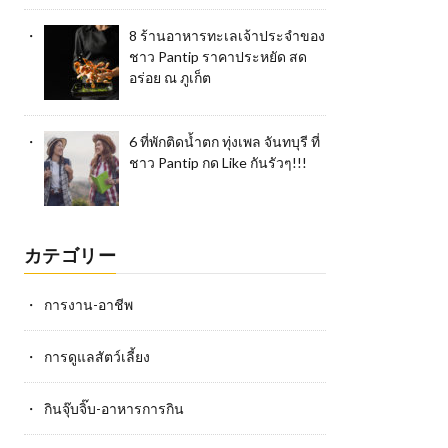
8 ร้านอาหารทะเลเจ้าประจำของ
ชาว Pantip ราคาประหยัด สด
อร่อย ณ ภูเก็ต
6 ที่พักติดน้ำตก ทุ่งเพล จันทบุรี ที่
ชาว Pantip กด Like กันรัวๆ!!!
カテゴリー
การงาน-อาชีพ
การดูแลสัตว์เลี้ยง
กินจุ๊บจิ๊บ-อาหารการกิน